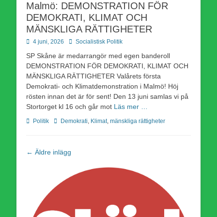
Malmö: DEMONSTRATION FÖR
DEMOKRATI, KLIMAT OCH
MÄNSKLIGA RÄTTIGHETER
Publicerad
Författare
4 juni, 2026
Socialistisk Politik
den
SP Skåne är medarrangör med egen banderoll
DEMONSTRATION FÖR DEMOKRATI, KLIMAT OCH
MÄNSKLIGA RÄTTIGHETER Valårets första
Demokrati- och Klimatdemonstration i Malmö! Höj
rösten innan det är för sent! Den 13 juni samlas vi på
Stortorget kl 16 och går mot
Läs mer …
Kategorier
Etiketter
Politik
Demokrati
,
Klimat
,
mänskliga rättigheter
Inläggsnavigering
←
Äldre inlägg