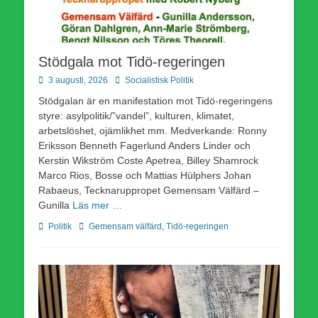
Stödgala mot Tidö-regeringen
Publicerad
Författare
3 augusti, 2026
Socialistisk Politik
den
Stödgalan är en manifestation mot Tidö-regeringens
styre: asylpolitik/”vandel”, kulturen, klimatet,
arbetslöshet, ojämlikhet mm. Medverkande: Ronny
Eriksson Benneth Fagerlund Anders Linder och
Kerstin Wikström Coste Apetrea, Billey Shamrock
Marco Rios, Bosse och Mattias Hülphers Johan
Rabaeus, Tecknaruppropet Gemensam Välfärd –
Gunilla
Läs mer …
Kategorier
Etiketter
Politik
Gemensam välfärd
,
Tidö-regeringen