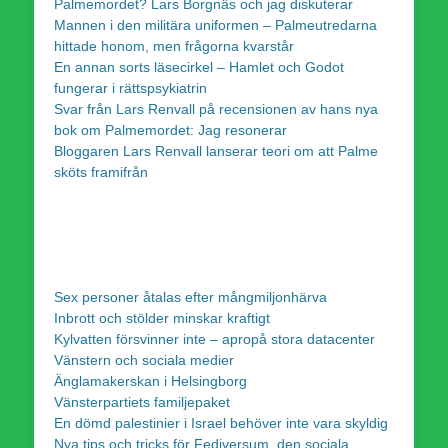
Palmemordet? Lars Borgnäs och jag diskuterar
Mannen i den militära uniformen – Palmeutredarna
hittade honom, men frågorna kvarstår
En annan sorts läsecirkel – Hamlet och Godot
fungerar i rättspsykiatrin
Svar från Lars Renvall på recensionen av hans nya
bok om Palmemordet: Jag resonerar
Bloggaren Lars Renvall lanserar teori om att Palme
sköts framifrån
Sex personer åtalas efter mångmiljonhärva
Inbrott och stölder minskar kraftigt
Kylvatten försvinner inte – apropå stora datacenter
Vänstern och sociala medier
Änglamakerskan i Helsingborg
Vänsterpartiets familjepaket
En dömd palestinier i Israel behöver inte vara skyldig
Nya tips och tricks för Fediversum, den sociala