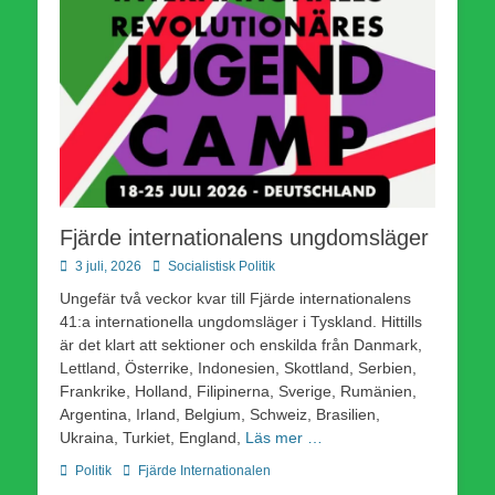
Fjärde internationalens ungdomsläger
Publicerad
Författare
3 juli, 2026
Socialistisk Politik
den
Ungefär två veckor kvar till Fjärde internationalens
41:a internationella ungdomsläger i Tyskland. Hittills
är det klart att sektioner och enskilda från Danmark,
Lettland, Österrike, Indonesien, Skottland, Serbien,
Frankrike, Holland, Filipinerna, Sverige, Rumänien,
Argentina, Irland, Belgium, Schweiz, Brasilien,
Ukraina, Turkiet, England,
Läs mer …
Kategorier
Etiketter
Politik
Fjärde Internationalen