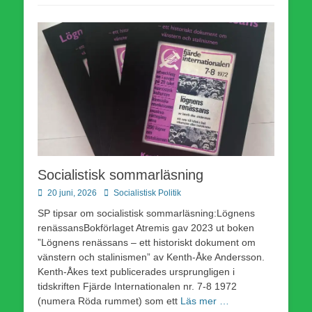
Socialistisk sommarläsning
Publicerad
Författare
20 juni, 2026
Socialistisk Politik
den
SP tipsar om socialistisk sommarläsning:Lögnens
renässansBokförlaget Atremis gav 2023 ut boken
”Lögnens renässans – ett historiskt dokument om
vänstern och stalinismen” av Kenth-Åke Andersson.
Kenth-Åkes text publicerades ursprungligen i
tidskriften Fjärde Internationalen nr. 7-8 1972
(numera Röda rummet) som ett
Läs mer …