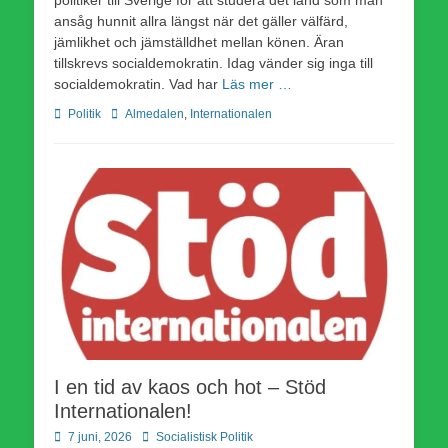
politiker till Sverige för att studera det land som man
ansåg hunnit allra längst när det gäller välfärd,
jämlikhet och jämställdhet mellan könen. Äran
tillskrevs socialdemokratin. Idag vänder sig inga till
socialdemokratin. Vad har
Läs mer …
Kategorier
Etiketter
Politik
Almedalen
,
Internationalen
I en tid av kaos och hot – Stöd
Internationalen!
Publicerad
Författare
7 juni, 2026
Socialistisk Politik