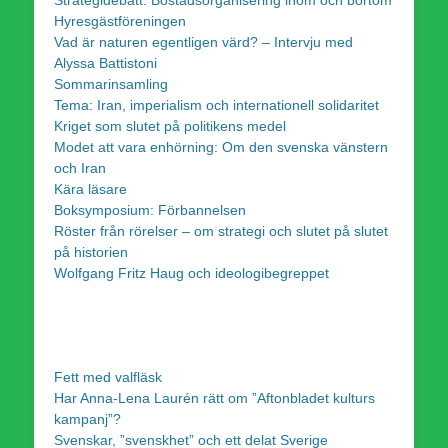
Strategidebatt: Bostadsorganisering inom och bortom
Hyresgästföreningen
Vad är naturen egentligen värd? – Intervju med
Alyssa Battistoni
Sommarinsamling
Tema: Iran, imperialism och internationell solidaritet
Kriget som slutet på politikens medel
Modet att vara enhörning: Om den svenska vänstern
och Iran
Kära läsare
Boksymposium: Förbannelsen
Röster från rörelser – om strategi och slutet på slutet
på historien
Wolfgang Fritz Haug och ideologibegreppet
Fett med valfläsk
Har Anna-Lena Laurén rätt om ”Aftonbladet kulturs
kampanj”?
Svenskar, ”svenskhet” och ett delat Sverige