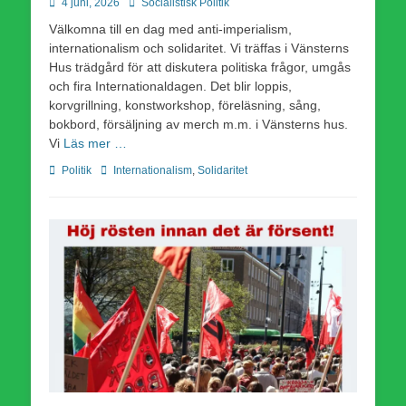
Publicerad
Författare
4 juni, 2026
Socialistisk Politik
den
Välkomna till en dag med anti-imperialism,
internationalism och solidaritet. Vi träffas i Vänsterns
Hus trädgård för att diskutera politiska frågor, umgås
och fira Internationaldagen. Det blir loppis,
korvgrillning, konstworkshop, föreläsning, sång,
bokbord, försäljning av merch m.m. i Vänsterns hus.
Vi
Läs mer …
Kategorier
Etiketter
Politik
Internationalism
,
Solidaritet