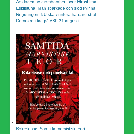
Årsdagen av atombomben över Hiroshima
Eskilstuna: Man sparkade och slog kvinna
Regeringen: NU ska vi införa hårdare straff
Demokratidag på ABF 21 augusti
Bokrelease: Samtida marxistisk teori