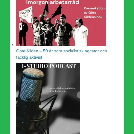
Göte Kildén – 50 år som socialistisk agitator och
facklig aktivist