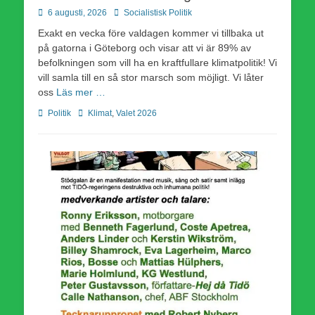
Publicerad
Författare
6 augusti, 2026
Socialistisk Politik
den
Exakt en vecka före valdagen kommer vi tillbaka ut
på gatorna i Göteborg och visar att vi är 89% av
befolkningen som vill ha en kraftfullare klimatpolitik! Vi
vill samla till en så stor marsch som möjligt. Vi låter
oss
Läs mer …
Kategorier
Etiketter
Politik
Klimat
,
Valet 2026