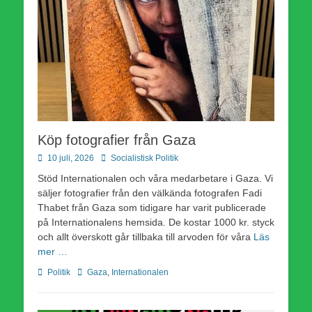
Köp fotografier från Gaza
Publicerad
Författare
10 juli, 2026
Socialistisk Politik
den
Stöd Internationalen och våra medarbetare i Gaza. Vi
säljer fotografier från den välkända fotografen Fadi
Thabet från Gaza som tidigare har varit publicerade
på Internationalens hemsida. De kostar 1000 kr. styck
och allt överskott går tillbaka till arvoden för våra
Läs
mer …
Kategorier
Etiketter
Politik
Gaza
,
Internationalen