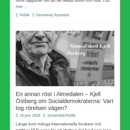
finns rapporter om att de nekas sömn och mat.
Läs
mer …
Kategorier
Etiketter
Politik
Demokrati
,
Ryssland
En annan röst i Almedalen – Kjell
Östberg om Socialdemokraterna: Vart
tog rörelsen vägen?
Publicerad
Författare
16 juni, 2026
Socialistisk Politik
den
Länge kom många internationella forskare och