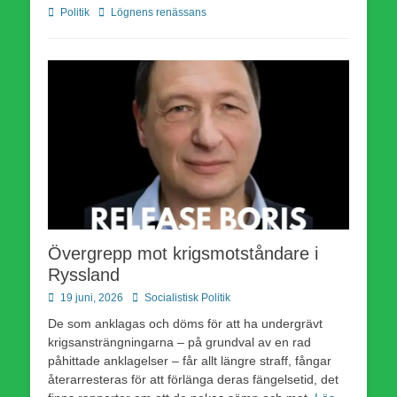
Kategorier
Etiketter
Politik
Lögnens renässans
Övergrepp mot krigsmotståndare i
Ryssland
Publicerad
Författare
19 juni, 2026
Socialistisk Politik
den
De som anklagas och döms för att ha undergrävt
krigsansträngningarna – på grundval av en rad
påhittade anklagelser – får allt längre straff, fångar
återarresteras för att förlänga deras fängelsetid, det