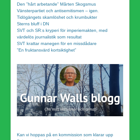
Den ”hårt arbetande” Mårten Skogsmus
Vänsterpartiet och antisemitismen – igen.
Tidögängets skamlöshet och krumbukter
Sterns bluff i DN
SVT och SR:s kryperi för imperiemakten, med
värdelös journalistik som resultat
SVT krattar manegen för en missdådare
”En fruktansvärd kortsiktighet”
Kan vi hoppas på en kommission som klarar upp