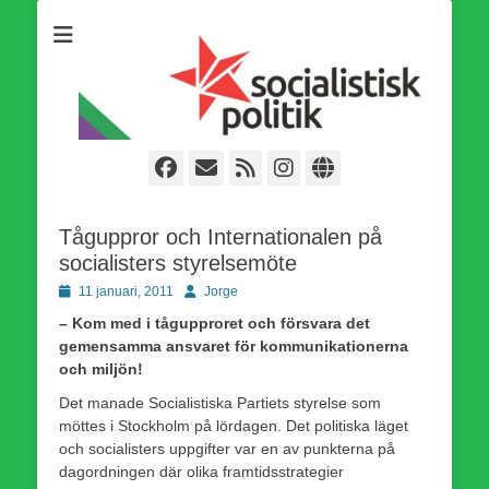
Som medlem i Socialistisk Politik är du medlem i den
Socialistisk Politik
världsomfattande socialistiska Fjärde Internationalen och en viktig
tillgång i kampen för en socialistisk framtid!
Facebook
E-
Webbflöde
Instagram
Webbplats
post
Tåguppror och Internationalen på
socialisters styrelsemöte
Publicerad
Författare
11 januari, 2011
Jorge
den
– Kom med i tågupproret och försvara det
gemensamma ansvaret för kommunikationerna
och miljön!
Det manade Socialistiska Partiets styrelse som
möttes i Stockholm på lördagen. Det politiska läget
och socialisters uppgifter var en av punkterna på
dagordningen där olika framtidsstrategier