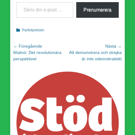
Skriv din e-post …
Prenumerera
Kategorier
Partistyrelsen
Inläggsnavigering
← Föregående
Nästa →
Föregående
Nästa
Malmö: Det revolutionära
Att demonstrera och strejka
inlägg:
inlägg:
perspektivet
är inte odemokratiskt