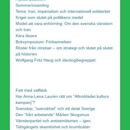
Sommarinsamling
Tema: Iran, imperialism och internationell solidaritet
Kriget som slutet på politikens medel
Modet att vara enhörning: Om den svenska vänstern
och Iran
Kära läsare
Boksymposium: Förbannelsen
Röster från rörelser – om strategi och slutet på slutet
på historien
Wolfgang Fritz Haug och ideologibegreppet
Fett med valfläsk
Har Anna-Lena Laurén rätt om ”Aftonbladet kulturs
kampanj”?
Svenskar, ”svenskhet” och ett delat Sverige
Den ”hårt arbetande” Mårten Skogsmus
Vänsterpartiet och antisemitismen – igen.
Tidögängets skamlöshet och krumbukter