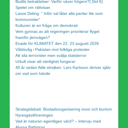
Bodils betraktelser: Varför växer högern?( Del 6)
Spelet om rättvisan
Lasse Diding: ” Inför val låter alla partier lite som
kommunister”
Kulturen är en fråga om demokrati
Vem gynnas av att regeringen prioriterar flyget
framför järnvägen?
Enade för KLIMATET den 22, 23 augusti 2026
Våldsvåg i Pakistan mot folkliga protester
Att sila terrorister men svälja statsterror
Urkult visar att vänlighet fungerar
40 år sedan Aitik-strejken: Lars Karlsson skriver själv
om vad som hände
Strategidebatt: Bostadsorganisering inom och bortom
Hyresgästföreningen
Vad är naturen egentligen värd? – Intervju med
Alyssa Battistoni