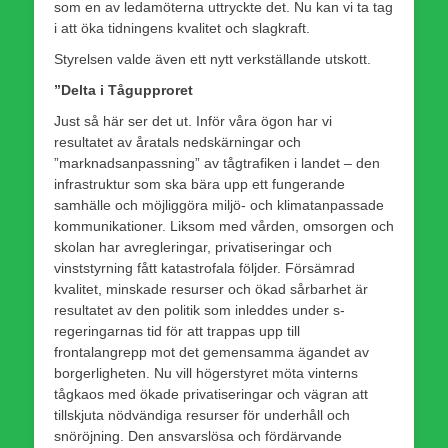
som en av ledamöterna uttryckte det. Nu kan vi ta tag
i att öka tidningens kvalitet och slagkraft.
Styrelsen valde även ett nytt verkställande utskott.
”Delta i Tågupproret
Just så här ser det ut. Inför våra ögon har vi
resultatet av åratals nedskärningar och
”marknadsanpassning” av tågtrafiken i landet – den
infrastruktur som ska bära upp ett fungerande
samhälle och möjliggöra miljö- och klimatanpassade
kommunikationer. Liksom med vården, omsorgen och
skolan har avregleringar, privatiseringar och
vinststyrning fått katastrofala följder. Försämrad
kvalitet, minskade resurser och ökad sårbarhet är
resultatet av den politik som inleddes under s-
regeringarnas tid för att trappas upp till
frontalangrepp mot det gemensamma ägandet av
borgerligheten. Nu vill högerstyret möta vinterns
tågkaos med ökade privatiseringar och vägran att
tillskjuta nödvändiga resurser för underhåll och
snöröjning. Den ansvarslösa och fördärvande