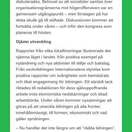
diskuterades. Behovet av att socialister samlas över
organisationsgränserna mot högeroffensiven var en
gemensam utgångspunkt – men förslagen på hur
detta skulle gå till skiftade. Diskussionen kommer att
fortsätta under våren – och inför den kongress som
planeras till hösten.
Ojämn utveckling
Rapporter från olika lokalföreningar illustrerade det
ojämna läget i landet, från positiva exempel på
nytändning och nya aktivister till stiltje och bakslag.
Från veckotidningen Internationalens styrelse kom
positiva rapporter om svårigheter som bemästrats
och ökat engagemang för tidningen. Ett särskilt tack
riktades till redaktionen för dess självuppoffrande
arbete trots ekonomiska nedskärningar och ökad
arbetsbörda. Under våren kommer nysatsningar att
göras på att utveckla tidningen på alla fronter,
innehållsmässigt, till formen, ekonomiskt och vad
gäller spridningen.
– Nu handlar det inte längre om att ”rädda tidningen”,