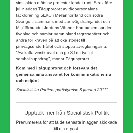
vinstjakten möts av protester landet runt. Strax före
jul inleddes Tågupproret av tågpersonalens
fackförening SEKO i Mellannorrland och södra
Sverige tillsammans med Järnvägsfrämjandet och
Miljöförbundet Jordens Vänner. Kampanjen sprider
flygblad och samlar namn bland tågresenärer och
andra för kraven på att öka stödet till
järnvägsunderhållet och stoppa avregleringarna.
”Avskaffa vinstkravet och ge SJ ett tydligt
samhällsuppdrag”, manar Tågupproret.
Kom med i tågupproret och försvara det
gemensamma ansvaret för kommunikationerna
och miljön!
Socialistiska Partiets partistyrelse 8 januari 2011
”
Upptäck mer från Socialistisk Politik
Prenumerera för att få de senaste inläggen skickade
till din e-post.