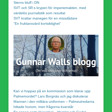
Sterns bluff i DN
SVT och SR:s kryperi för imperiemakten, med
värdelös journalistik som resultat
SVT krattar manegen för en missdådare
”En fruktansvärd kortsiktighet”
Kan vi hoppas på en kommission som klarar upp
Palmemordet? Lars Borgnäs och jag diskuterar
Mannen i den militära uniformen – Palmeutredarna
hittade honom, men frågorna kvarstår
En annan sorts läsecirkel – Hamlet och Godot