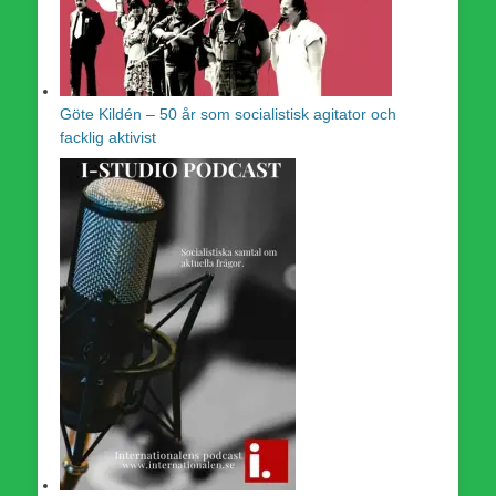
Göte Kildén – 50 år som socialistisk agitator och
facklig aktivist