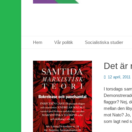
Primär meny
Hoppa
Hem
Vår politik
Socialistiska studier
till
innehåll
Det är 
Publicerad
12 april, 2011
den
I torsdags sam
Demonstrerad
flaggor? Nej, 
mellan den liby
mot Nato? Jo, fö
som lagt ned 