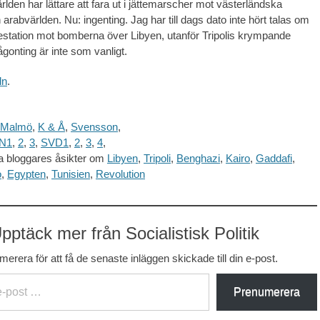
rlden har lättare att fara ut i jättemarscher mot västerländska
 arabvärlden. Nu: ingenting. Jag har till dags dato inte hört talas om
station mot bomberna över Libyen, utanför Tripolis krympande
gonting är inte som vanligt.
ln
.
 Malmö
,
K & Å
,
Svensson
,
N1
,
2
,
3
,
SVD1
,
2
,
3
,
4
,
a bloggares åsikter om
Libyen
,
Tripoli
,
Benghazi
,
Kairo
,
Gaddafi
,
o
,
Egypten
,
Tunisien
,
Revolution
pptäck mer från Socialistisk Politik
erera för att få de senaste inläggen skickade till din e-post.
Prenumerera