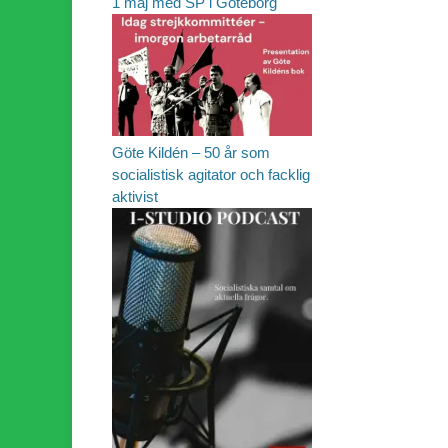
1 maj med SP i Göteborg
Göte Kildén – 50 år som
socialistisk agitator och facklig
aktivist