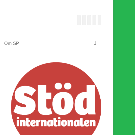
Facebook
E-
Webbflöde
Instagram
Webbplats
post
Sök
Om SP