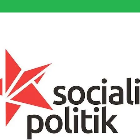
somfattande socialistiska Fjärde Internationalen och en viktig tillgång i kampe
k