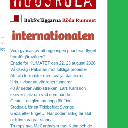
 →
ela
det
Vem gynnas av att regeringen prioriterar flyget
framför järnvägen?
Enade för KLIMATET den 22, 23 augusti 2026
Våldsvåg i Pakistan mot folkliga protester
Att sila terrorister men svälja statsterror
Urkult visar att vänlighet fungerar
40 år sedan Aitik-strejken: Lars Karlsson
skriver själv om vad som hände
Ceuta – en glimt av hopp för Tidö
Stödgala för ett Tidöbefriat Sverige
Gaza efter kriget… När döden aldrig tar slut
och livet vägrar stanna
Trumps nya McCarthyism mot Kuba och de