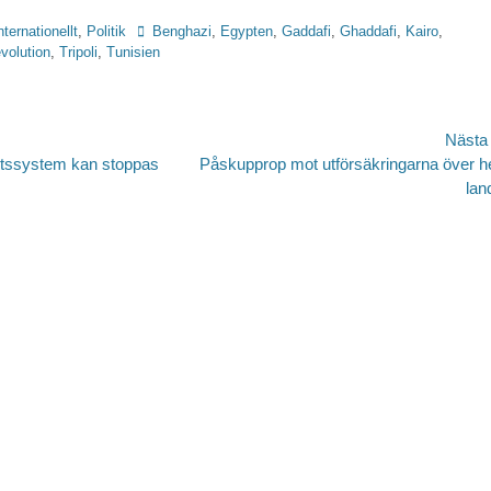
Etiketter
nternationellt
,
Politik
Benghazi
,
Egypten
,
Gaddafi
,
Ghaddafi
,
Kairo
,
volution
,
Tripoli
,
Tunisien
avigering
Nästa
Nästa
etssystem kan stoppas
Påskupprop mot utförsäkringarna över h
inlägg:
lan