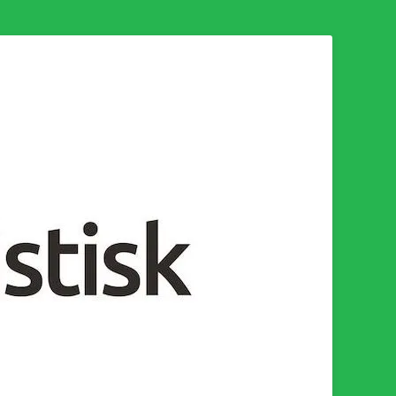
n för en socialistisk framtid!