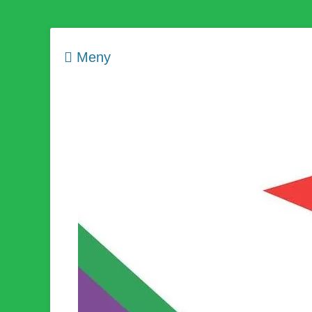
Meny
Som medlem i Socialistisk Politik är du medlem i den värld
Socialistisk Politi