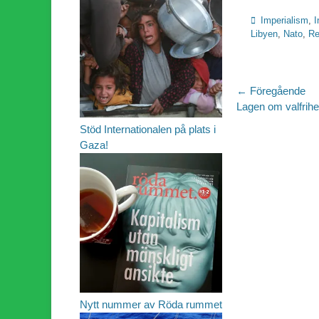
Kategorier
Imperialism
,
I
Libyen
,
Nato
,
Re
Inläggsn
← Föregående
Föregående
Lagen om valfrih
inlägg:
Stöd Internationalen på plats i
Gaza!
Nytt nummer av Röda rummet