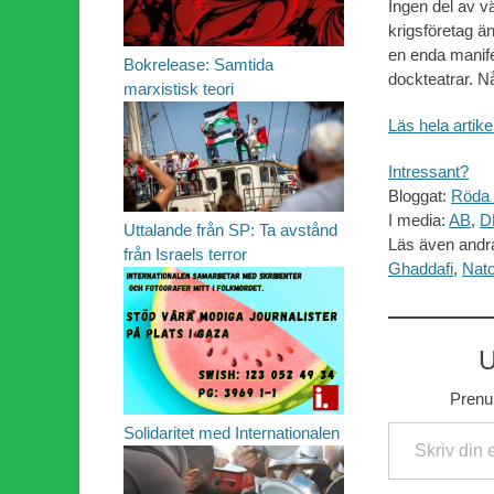
Ingen del av vä
krigsföretag än
en enda manife
Bokrelease: Samtida
dockteatrar. Nå
marxistisk teori
Läs hela artike
Intressant?
Bloggat:
Röda
I media:
AB
,
D
Uttalande från SP: Ta avstånd
Läs även andr
från Israels terror
Ghaddafi
,
Nat
U
Prenum
Skriv din e-post …
Solidaritet med Internationalen