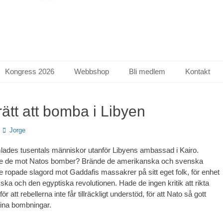
Kongress 2026
Webbshop
Bli medlem
Kontakt
rätt att bomba i Libyen
Författare
Jorge
lades tusentals människor utanför Libyens ambassad i Kairo.
e de mot Natos bomber? Brände de amerikanska och svenska
de ropade slagord mot Gaddafis massakrer på sitt eget folk, för enhet
ska och den egyptiska revolutionen. Hade de ingen kritik att rikta
r att rebellerna inte får tillräckligt understöd, för att Nato så gott
sina bombningar.