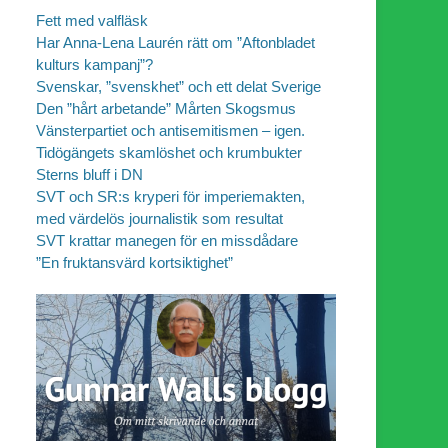
Fett med valfläsk
Har Anna-Lena Laurén rätt om ”Aftonbladet
kulturs kampanj”?
Svenskar, ”svenskhet” och ett delat Sverige
Den ”hårt arbetande” Mårten Skogsmus
Vänsterpartiet och antisemitismen – igen.
Tidögängets skamlöshet och krumbukter
Sterns bluff i DN
SVT och SR:s kryperi för imperiemakten,
med värdelös journalistik som resultat
SVT krattar manegen för en missdådare
”En fruktansvärd kortsiktighet”