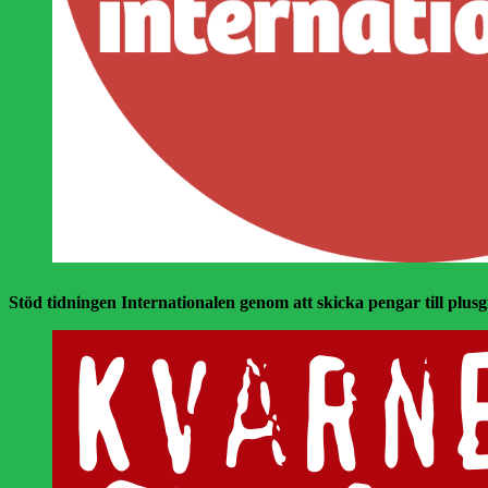
Stöd tidningen Internationalen genom att skicka pengar till plusgir