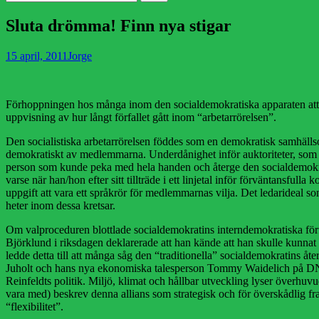
efter:
Sluta drömma! Finn nya stigar
Publicerad
Författare
15 april, 2011
Jorge
den
Förhoppningen hos många inom den socialdemokratiska apparaten att pa
uppvisning av hur långt förfallet gått inom “arbetarrörelsen”.
Den socialistiska arbetarrörelsen föddes som en demokratisk samhällso
demokratiskt av medlemmarna. Underdånighet inför auktoriteter, som 
person som kunde peka med hela handen och återge den socialdemokratis
varse när han/hon efter sitt tillträde i ett linjetal inför förväntansful
uppgift att vara ett språkrör för medlemmarnas vilja. Det ledarideal s
heter inom dessa kretsar.
Om valproceduren blottlade socialdemokratins interndemokratiska förfall
Björklund i riksdagen deklarerade att han kände att han skulle kunnat r
ledde detta till att många såg den “traditionella” socialdemokratins åter
Juholt och hans nya ekonomiska talesperson Tommy Waidelich på DN-debat
Reinfeldts politik. Miljö, klimat och hållbar utveckling lyser överhuv
vara med) beskrev denna allians som strategisk och för överskådlig f
“flexibilitet”.