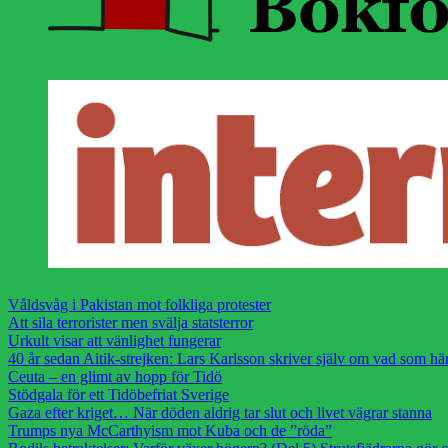
Våldsvåg i Pakistan mot folkliga protester
Att sila terrorister men svälja statsterror
Urkult visar att vänlighet fungerar
40 år sedan Aitik-strejken: Lars Karlsson skriver själv om vad som h
Ceuta – en glimt av hopp för Tidö
Stödgala för ett Tidöbefriat Sverige
Gaza efter kriget… När döden aldrig tar slut och livet vägrar stanna
Trumps nya McCarthyism mot Kuba och de ”röda”