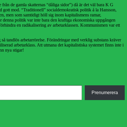
 från de gamla skatternas “dåliga sidor”) då är det väl bara K G
vid gott mod. “Traditionell” socialdemokratisk politik á la Hansson,
en, men som samtidigt höll sig inom kapitalismens ramar,
ör denna politik var inte bara den kraftiga ekonomiska uppgången
tt förhindra en radikalisering av arbetarklassen. Kommunismen var ett
så tandlös arbetarrörelse. Förändringar med verklig substans kräver
serad arbetarklass. Att utmana det kapitalistiska systemet finns inte i
nn nya stigar!
Prenumerera