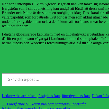
När han i intervjun i TV2:s Agenda säger att han kan tänka sig införa
Bergström som i sin upphetsning kan undgå att förstå att dessa små modi
Erlander och Palme är dessutom en omöjlighet idag. Dess karaktäristi
välfärdspolitik som förbättrade livet för oss men som aldrig utmanad
under efterkrigstiden utan också det faktum att storfinansen var bered
reellt hot för dem.
I dagens globaliserade kapitalism med en tillbakatryckt arbetarklass
därför en politik som vågar gå i konfrontation med storkapitalet, förän
herrar Juholts och Wadelichs föreställningsvärld. Så till alla ärliga v
Skriv din e-post …
Kategorier
Etiketter
Ledare
Arbetarrörelsen
,
fastighetsskatt
,
förmögenhetsskatt
,
Håkan Juho
Inläggsnavigering
Föregående
← Föregående
Villkoren kan bara förändras underifrån
Nästa
inlägg:
Nästa →
Prostituerade ska inte ses som offer