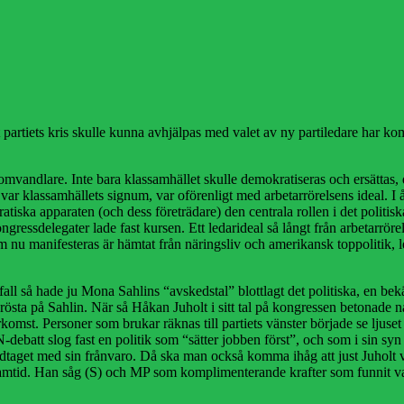
rtiets kris skulle kunna avhjälpas med valet av ny partiledare har ko
mvandlare. Inte bara klassamhället skulle demokratiseras och ersättas, 
var klassamhällets signum, var oförenligt med arbetarrörelsens ideal.
ka apparaten (och dess företrädare) den centrala rollen i det politiska 
la kongressdelegater lade fast kursen. Ett ledarideal så långt från arbetar
om nu manifesteras är hämtat från näringsliv och amerikansk toppolitik,
 så hade ju Mona Sahlins “avskedstal” blottlagt det politiska, en bekänn
östa på Sahlin. När så Håkan Juholt i sitt tal på kongressen betonade nå
komst. Personer som brukar räknas till partiets vänster började se ljuset i
t slog fast en politik som “sätter jobben först”, och som i sin syn på 
udtaget med sin frånvaro. Då ska man också komma ihåg att just Juholt va
ramtid. Han såg (S) och MP som komplimenterande krafter som funnit var