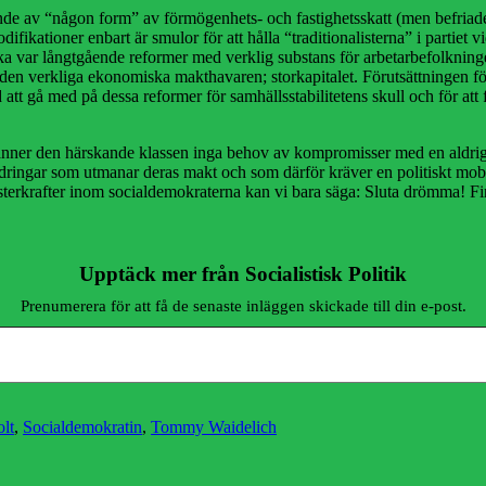
nde av “någon form” av förmögenhets- och fastighetsskatt (men befriade
fikationer enbart är smulor för att hålla “traditionalisterna” i partiet 
ka var långtgående reformer med verklig substans för arbetarbefolkning
e den verkliga ekonomiska makthavaren; storkapitalet. Förutsättningen f
d att gå med på dessa reformer för samhällsstabilitetens skull och för a
 känner den härskande klassen inga behov av kompromisser med en aldrig 
dringar som utmanar deras makt och som därför kräver en politiskt mobili
änsterkrafter inom socialdemokraterna kan vi bara säga: Sluta drömma! Fi
Upptäck mer från Socialistisk Politik
Prenumerera för att få de senaste inläggen skickade till din e-post.
lt
,
Socialdemokratin
,
Tommy Waidelich