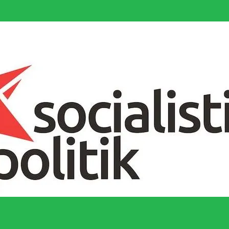
socialistiska Fjärde Internationalen och en viktig tillgång i kampen för 