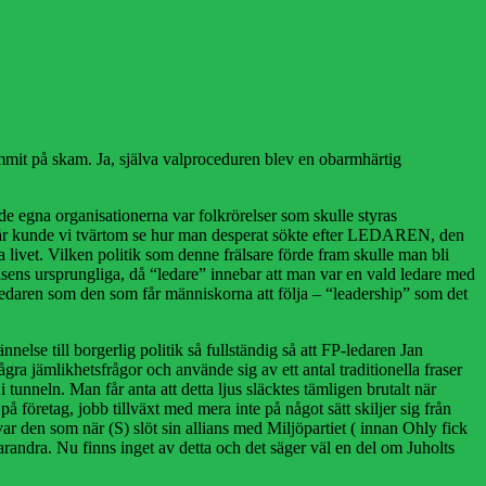
mmit på skam. Ja, själva valproceduren blev en obarmhärtig
de egna organisationerna var folkrörelser som skulle styras
 I år kunde vi tvärtom se hur man desperat sökte efter LEDAREN, den
livet. Vilken politik som denne frälsare förde fram skulle man bli
rörelsens ursprungliga, då “ledare” innebar att man var en vald ledare med
 ledaren som den som får människorna att följa – “leadership” som det
else till borgerlig politik så fullständig så att FP-ledaren Jan
gra jämlikhetsfrågor och använde sig av ett antal traditionella fraser
 tunneln. Man får anta att detta ljus släcktes tämligen brutalt när
företag, jobb tillväxt med mera inte på något sätt skiljer sig från
r den som när (S) slöt sin allians med Miljöpartiet ( innan Ohly fick
andra. Nu finns inget av detta och det säger väl en del om Juholts