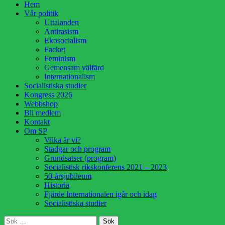
Hoppa
Hem
till
Vår politik
innehåll
Uttalanden
Antirasism
Ekosocialism
Facket
Feminism
Gemensam välfärd
Internationalism
Socialistiska studier
Kongress 2026
Webbshop
Bli medlem
Kontakt
Om SP
Vilka är vi?
Stadgar och program
Grundsatser (program)
Socialistisk rikskonferens 2021 – 2023
50-årsjubileum
Historia
Fjärde Internationalen igår och idag
Socialistiska studier
Sök
Sök