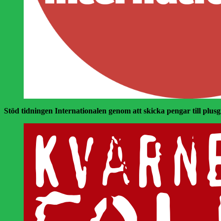
Stöd tidningen Internationalen genom att skicka pengar till plusgir