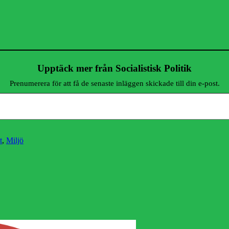
Upptäck mer från Socialistisk Politik
Prenumerera för att få de senaste inläggen skickade till din e-post.
t
,
Miljö