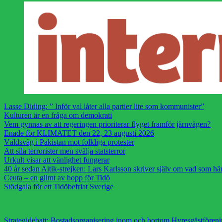
Lasse Diding: ” Inför val låter alla partier lite som kommunister”
Kulturen är en fråga om demokrati
Vem gynnas av att regeringen prioriterar flyget framför järnvägen?
Enade för KLIMATET den 22, 23 augusti 2026
Våldsvåg i Pakistan mot folkliga protester
Att sila terrorister men svälja statsterror
Urkult visar att vänlighet fungerar
40 år sedan Aitik-strejken: Lars Karlsson skriver själv om vad som h
Ceuta – en glimt av hopp för Tidö
Stödgala för ett Tidöbefriat Sverige
Strategidebatt: Bostadsorganisering inom och bortom Hyresgästfören