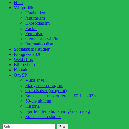
Hoppa
Hem
till
Vår politik
innehåll
Uttalanden
Antirasism
Ekosocialism
Facket
Feminism
Gemensam välfärd
Internationalism
Socialistiska studier
Kongress 2026
Webbshop
Bli medlem
Kontakt
Om SP
Vilka är vi?
Stadgar och program
Grundsatser (program)
Socialistisk rikskonferens 2021 – 2023
50-årsjubileum
Historia
Fjärde Internationalen igår och idag
Socialistiska studier
Sök
Sök