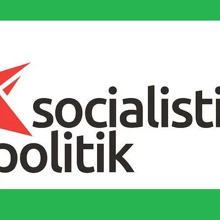
socialistiska Fjärde Internationalen och en viktig tillgång i kampen för 