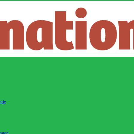
ände
ingen