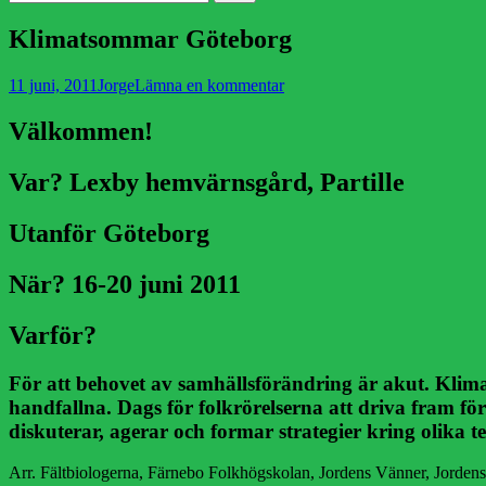
efter:
Klimatsommar Göteborg
Publicerad
Författare
11 juni, 2011
Jorge
Lämna en kommentar
den
Välkommen!
Var?
Lexby hemvärnsgård, Partille
Utanför Göteborg
När?
16-20 juni 2011
Varför?
För att behovet av samhällsförändring är akut. Klimat
handfallna. Dags för folkrörelserna att driva fram för
diskuterar, agerar och formar strategier kring olika t
Arr. Fältbiologerna, Färnebo Folkhögskolan, Jordens Vänner, Jorde