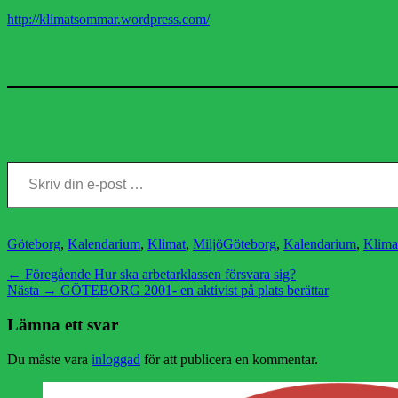
http://klimatsommar.wordpress.com/
Skriv din e-post …
Kategorier
Etiketter
Göteborg
,
Kalendarium
,
Klimat
,
Miljö
Göteborg
,
Kalendarium
,
Klima
Inläggsnavigering
Föregående
← Föregående
Hur ska arbetarklassen försvara sig?
Nästa
inlägg:
Nästa →
GÖTEBORG 2001- en aktivist på plats berättar
inlägg:
Lämna ett svar
Du måste vara
inloggad
för att publicera en kommentar.