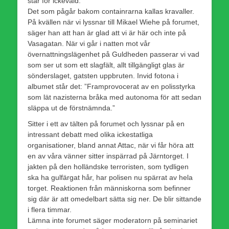
står för ickevåld.
Det som pågår bakom containrarna kallas kravaller.
På kvällen när vi lyssnar till Mikael Wiehe på forumet,
säger han att han är glad att vi är här och inte på
Vasagatan. När vi går i natten mot vår
övernattningslägenhet på Guldheden passerar vi vad
som ser ut som ett slagfält, allt tillgängligt glas är
sönderslaget, gatsten uppbruten. Invid fotona i
albumet står det: ”Framprovocerat av en polisstyrka
som lät nazisterna bråka med autonoma för att sedan
släppa ut de förstnämnda.”
Sitter i ett av tälten på forumet och lyssnar på en
intressant debatt med olika ickestatliga
organisationer, bland annat Attac, när vi får höra att
en av våra vänner sitter inspärrad på Järntorget. I
jakten på den holländske terroristen, som tydligen
ska ha gulfärgat hår, har polisen nu spärrat av hela
torget. Reaktionen från människorna som befinner
sig där är att omedelbart sätta sig ner. De blir sittande
i flera timmar.
Lämna inte forumet säger moderatorn på seminariet