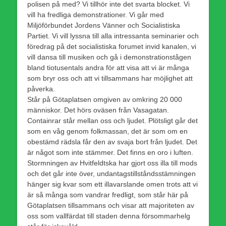
polisen på med? Vi tillhör inte det svarta blocket. Vi
vill ha fredliga demonstrationer. Vi går med
Miljöförbundet Jordens Vänner och Socialistiska
Partiet. Vi vill lyssna till alla intressanta seminarier och
föredrag på det socialistiska forumet invid kanalen, vi
vill dansa till musiken och gå i demonstrationstågen
bland tiotusentals andra för att visa att vi är många
som bryr oss och att vi tillsammans har möjlighet att
påverka.
Står på Götaplatsen omgiven av omkring 20 000
människor. Det hörs oväsen från Vasagatan.
Containrar står mellan oss och ljudet. Plötsligt går det
som en våg genom folkmassan, det är som om en
obestämd rädsla får den av svaja bort från ljudet. Det
är något som inte stämmer. Det finns en oro i luften.
Stormningen av Hvitfeldtska har gjort oss illa till mods
och det går inte över, undantagstillståndsstämningen
hänger sig kvar som ett illavarslande omen trots att vi
är så många som vandrar fredligt, som står här på
Götaplatsen tillsammans och visar att majoriteten av
oss som vallfärdat till staden denna försommarhelg