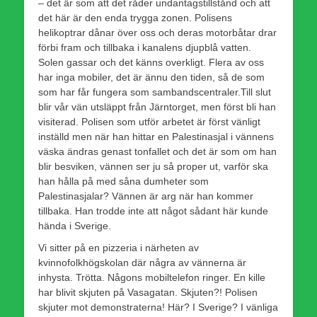
– det är som att det råder undantagstillstånd och att
det här är den enda trygga zonen. Polisens
helikoptrar dånar över oss och deras motorbåtar drar
förbi fram och tillbaka i kanalens djupblå vatten.
Solen gassar och det känns overkligt. Flera av oss
har inga mobiler, det är ännu den tiden, så de som
som har får fungera som sambandscentraler.Till slut
blir vår vän utsläppt från Järntorget, men först bli han
visiterad. Polisen som utför arbetet är först vänligt
inställd men när han hittar en Palestinasjal i vännens
väska ändras genast tonfallet och det är som om han
blir besviken, vännen ser ju så proper ut, varför ska
han hålla på med såna dumheter som
Palestinasjalar? Vännen är arg när han kommer
tillbaka. Han trodde inte att något sådant här kunde
hända i Sverige.
Vi sitter på en pizzeria i närheten av
kvinnofolkhögskolan där några av vännerna är
inhysta. Trötta. Någons mobiltelefon ringer. En kille
har blivit skjuten på Vasagatan. Skjuten?! Polisen
skjuter mot demonstraterna! Här? I Sverige? I vänliga