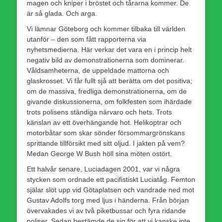
magen och kniper i bröstet och tårarna kommer. De
är så glada. Och arga.
Vi lämnar Göteborg och kommer tilbaka till världen
utanför – den som fått rapporterna via
nyhetsmedierna. Här verkar det vara en i princip helt
negativ bild av demonstrationerna som dominerar.
Våldsamheterna, de uppeldade mattorna och
glaskrosset. Vi får fullt sjå att berätta om det positiva;
om de massiva, fredliga demonstrationerna, om de
givande diskussionerna, om folkfesten som ihärdade
trots polisens ständiga närvaro och hets. Trots
känslan av ett överhängande hot. Helikoptrar och
motorbåtar som skar sönder försommargrönskans
sprittande tillförsikt med sitt oljud. I jakten på vem?
Medan George W Bush höll sina möten ostört.
Ett halvår senare, Luciadagen 2001, var vi några
stycken som ordnade ett pacifistiskt Luciatåg. Femton
själar slöt upp vid Götaplatsen och vandrade ned mot
Gustav Adolfs torg med ljus i händerna. Från början
övervakades vi av två piketbussar och fyra ridande
poliser. Sedan bestämde de sig för att vi kanske inte