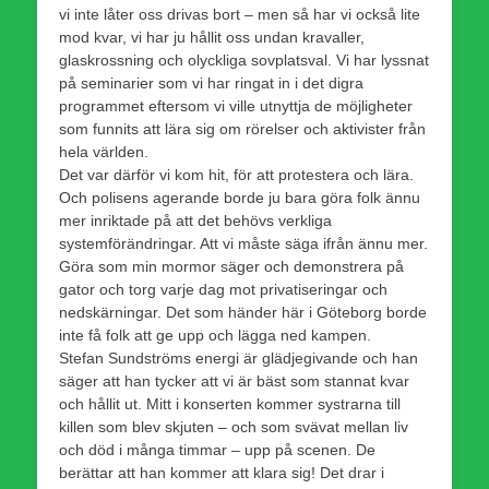
vi inte låter oss drivas bort – men så har vi också lite
mod kvar, vi har ju hållit oss undan kravaller,
glaskrossning och olyckliga sovplatsval. Vi har lyssnat
på seminarier som vi har ringat in i det digra
programmet eftersom vi ville utnyttja de möjligheter
som funnits att lära sig om rörelser och aktivister från
hela världen.
Det var därför vi kom hit, för att protestera och lära.
Och polisens agerande borde ju bara göra folk ännu
mer inriktade på att det behövs verkliga
systemförändringar. Att vi måste säga ifrån ännu mer.
Göra som min mormor säger och demonstrera på
gator och torg varje dag mot privatiseringar och
nedskärningar. Det som händer här i Göteborg borde
inte få folk att ge upp och lägga ned kampen.
Stefan Sundströms energi är glädjegivande och han
säger att han tycker att vi är bäst som stannat kvar
och hållit ut. Mitt i konserten kommer systrarna till
killen som blev skjuten – och som svävat mellan liv
och död i många timmar – upp på scenen. De
berättar att han kommer att klara sig! Det drar i