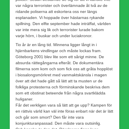
var några terrorister och överlämnade åt två av de
ridande poliserna att eskortera oss ner längs
esplanaden. Vi hoppade över hästarnas rykande
spillning. Den elfte september hade inträffat, världen
var inte mera sig lik och terrorister lurade bakom
varje hörn, i buskar och under luciakronor.
Tio år är en lång tid. Minnena ligger långt in i
hjärnbarkens vindlingar och måste lockas fram.
Göteborg 2001 blev lite som ett sårigt minne. De
absurda rättegångarna efteråt. De dokumentära
filmerna som kom och som fick oss att gråta hopplöst
i biosalongsmörkret med vanmaktskänsla i magen
över att det hade gått så lätt att ta musten ur de
folkliga protesterna och förminskande beskriva dem
som ett obstinat beteende från några svartklädda
huliganer.
Får det verkligen vara så lätt att ge upp? Kampen för
en rättvis värld kan väl inte föras enbart när det är lätt
och går som smort? Den får inte vara
konjunkturanpassad. Den måste vara outsinlig.