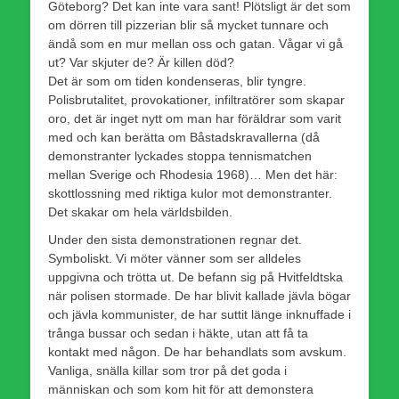
Göteborg? Det kan inte vara sant! Plötsligt är det som
om dörren till pizzerian blir så mycket tunnare och
ändå som en mur mellan oss och gatan. Vågar vi gå
ut? Var skjuter de? Är killen död?
Det är som om tiden kondenseras, blir tyngre.
Polisbrutalitet, provokationer, infiltratörer som skapar
oro, det är inget nytt om man har föräldrar som varit
med och kan berätta om Båstadskravallerna (då
demonstranter lyckades stoppa tennismatchen
mellan Sverige och Rhodesia 1968)… Men det här:
skottlossning med riktiga kulor mot demonstranter.
Det skakar om hela världsbilden.
Under den sista demonstrationen regnar det.
Symboliskt. Vi möter vänner som ser alldeles
uppgivna och trötta ut. De befann sig på Hvitfeldtska
när polisen stormade. De har blivit kallade jävla bögar
och jävla kommunister, de har suttit länge inknuffade i
trånga bussar och sedan i häkte, utan att få ta
kontakt med någon. De har behandlats som avskum.
Vanliga, snälla killar som tror på det goda i
människan och som kom hit för att demonstera