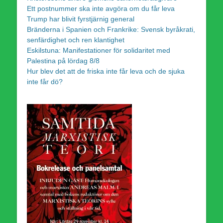
Ett postnummer ska inte avgöra om du får leva
Trump har blivit fyrstjärnig general
Bränderna i Spanien och Frankrike: Svensk byråkrati,
senfärdighet och ren klantighet
Eskilstuna: Manifestationer för solidaritet med
Palestina på lördag 8/8
Hur blev det att de friska inte får leva och de sjuka
inte får dö?