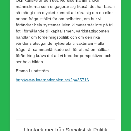
Och kanske är den det. Rörelserna finns kvar,
människorna som engagerar sig likaså, det har bara i
så mångt och mycket kommit att röra sig om en eller
annan fråga istället för om helheten, om hur vi
förändrar hela systemet. Men klimatet står inte på fri
fot i förhållande till kapitalismen, världsfattigdomen
handlar om fördelningspolitik och om den rika
världens utsugande nyliberala tillväxtmani – alla
frågor är sammanlänkade och för att nå en hållbar
förändring krävs det att vi breddar perspektiven och
ser hela bilden.
Emma Lundström
http://www.internationalen.se/?p=35716
Upptäck mer från Socialistisk Politik