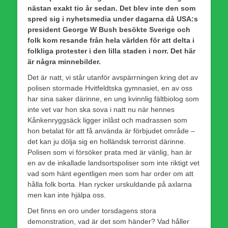
nästan exakt tio år sedan. Det blev inte den som
spred sig i nyhetsmedia under dagarna då USA:s
president George W Bush besökte Sverige och
folk kom resande från hela världen för att delta i
folkliga protester i den lilla staden i norr. Det här
är några minnebilder.
Det är natt, vi står utanför avspärrningen kring det av
polisen stormade Hvitfeldtska gymnasiet, en av oss
har sina saker därinne, en ung kvinnlig fältbiolog som
inte vet var hon ska sova i natt nu när hennes
Kånkenryggsäck ligger inlåst och madrassen som
hon betalat för att få använda är förbjudet område –
det kan ju dölja sig en holländsk terrorist därinne.
Polisen som vi försöker prata med är vänlig, han är
en av de inkallade landsortspoliser som inte riktigt vet
vad som hänt egentligen men som har order om att
hålla folk borta. Han rycker urskuldande på axlarna
men kan inte hjälpa oss.
Det finns en oro under torsdagens stora
demonstration, vad är det som händer? Vad håller