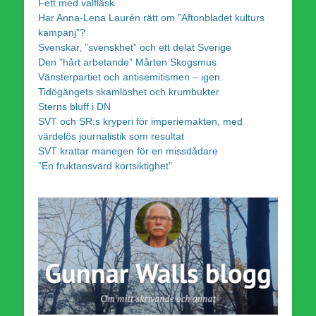
Fett med valfläsk
Har Anna-Lena Laurén rätt om ”Aftonbladet kulturs
kampanj”?
Svenskar, ”svenskhet” och ett delat Sverige
Den ”hårt arbetande” Mårten Skogsmus
Vänsterpartiet och antisemitismen – igen.
Tidögängets skamlöshet och krumbukter
Sterns bluff i DN
SVT och SR:s kryperi för imperiemakten, med
värdelös journalistik som resultat
SVT krattar manegen för en missdådare
”En fruktansvärd kortsiktighet”