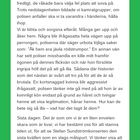
fredligt, de råkade bara välja fel plats att sova på.
Trots nedslagenheten bildade vi kamratgrupper; om
polisen anfaller ska vi ta varandra i händerna, hålla
ihop.
Vi är blöta och sorgsna efteråt. Många ger upp och
åker hem. Några blir ifrågasatta hela vägen upp på
perrongen, poliserna där säger urbota löjliga saker
som: ”Åk hem era jävla rödstrumpor.” En annan vän
har sett poliser misshandla en kille mitt framför
ögonen på dennes flickvän och när hon försökte
ingripa höll det på att gå illa. Sådana där historier
som det nästan är svårt att tro på för att de är så
brutala. En kortsnaggad kvinna blir aggressivt
ifrågasatt, polisen tänker inte gå med på att hon är av
kvinnligt kön endast på grund av håret och tvingar
henne att visa legitimation, hånar henne. Hur kan de
bete sig så illa – vad har det tagit åt dem?
Sista dagen. Det är som om vi är en liten enveten
skara som är kvar, vi har bestämt oss för att stanna
tiden ut, för att se Stefan Sundströmkonserten den
sista kvällen som en slags målspurt. Vi tänker visa att