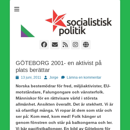
Som medlem i Socialistisk Politik är du medlem i den
Socialistisk Politik
världsomfattande socialistiska Fjärde Internationalen och en viktig
tillgång i kampen för en socialistisk framtid!
Facebook
E-
Webbflöde
Instagram
Webbplats
post
GÖTEBORG 2001- en aktivist på
plats berättar
Publicerad
Författare
13 juni, 2011
Jorge
Lämna en kommentar
den
Norska bestemödrar för fred, miljöaktivister, EU-
motståndare, Falungongare och vänsterfolk.
Människor för en rättvisare värld i största
allmänhet. Ansikten överallt. Det är stekhett. Vi är
så ofantligt många. Vi ropar åt dem som står och
ser på: Kom med, kom med! Folk hänger ut
genom fönstren och står på balkongerna och ler.
Vi bär pacifistballonger. En bild av Göteborg för