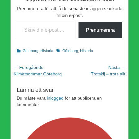
Prenumerera för att få de senaste inläggen skickade
till din e-post.
Skriv din e-post …
Prenumerera
Kategorier
Etiketter
Göteborg
,
Historia
Göteborg
,
Historia
Inläggsnavigering
← Föregående
Nästa →
Föregående
Nästa
Klimatsommar Göteborg
Trotskij – trots allt
inlägg:
inlägg:
Lämna ett svar
Du måste vara
inloggad
för att publicera en
kommentar.