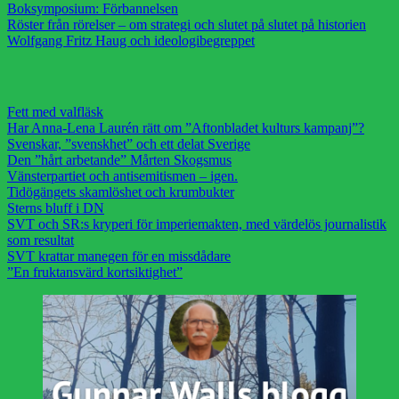
Boksymposium: Förbannelsen
Röster från rörelser – om strategi och slutet på slutet på historien
Wolfgang Fritz Haug och ideologibegreppet
Fett med valfläsk
Har Anna-Lena Laurén rätt om ”Aftonbladet kulturs kampanj”?
Svenskar, ”svenskhet” och ett delat Sverige
Den ”hårt arbetande” Mårten Skogsmus
Vänsterpartiet och antisemitismen – igen.
Tidögängets skamlöshet och krumbukter
Sterns bluff i DN
SVT och SR:s kryperi för imperiemakten, med värdelös journalistik
som resultat
SVT krattar manegen för en missdådare
”En fruktansvärd kortsiktighet”