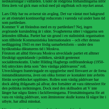
nedskärningar i välfärden. Under de rödgröna förhandlingarna inför
förra årets val gick man också med på utgiftstak och mycket annat.
Lars Ohly har nu aviserat sin avgång. Det var väntat mot bakgrund
av att röstetalet kontinuerligt reducerats i varenda val under hans tid
som partiledare.
Kommer V att förändras med en ny partiledare? Nej, ingen
avgörande kursändring är i sikte. Svagheterna sitter i väggarna sen
årtionden tillbaka. Partiet har sin grund i en stalinistisk organisation
som tillhörde Kommunistiska Internationalen – och efter dennas
nedläggning 1943 en mer löslig samarbetsform – under den
byråkratiska diktaturens tid i Moskva.
Förutom att alltid försvara Moskva utvecklade partiet ett alltmer
försiktigt uppträdande i politiken, särskilt gentemot
socialdemokratin. Under Hilding Hagbergs ordförandeskap (1950-
64) uttrycktes detta som ”den vänliga pådrivarens” roll.
Utvecklingen framtvingade en uppgörelse med försvaret av de forna
öststatsdiktaturerna, även om olika former av kontakter inte avbröts
förrän sovjetblocket upplöstes. Rollen som vänlig pådrivare har
dock aldrig ifrågasatts på allvar, den fortsätter att vara rättesnöret för
den politiska inriktningen. Dock med den skillnaden att V inte
längre har några fästen i fackföreningarna. Förutsättningarna för att
vara en vänlig pådrivare, som åtminstone skulle kunna få något lite i
utbyte, har alltså minskat.