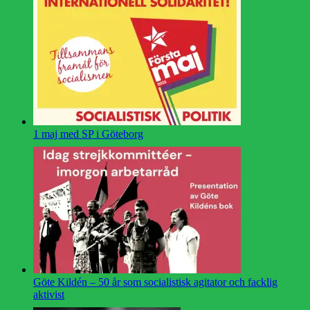
1 maj med SP i Göteborg
Göte Kildén – 50 år som socialistisk agitator och facklig
aktivist