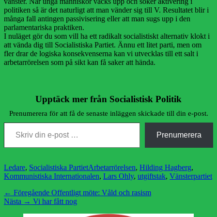
vänster. När unga människor väcks upp och söker aktivering i
politiken så är det naturligt att man vänder sig till V. Resultatet blir i
många fall antingen passivisering eller att man sugs upp i den
parlamentariska praktiken.
I nuläget gör du som vill ha ett radikalt socialistiskt alternativ klokt i
att vända dig till Socialistiska Partiet. Ännu ett litet parti, men om
fler drar de logiska konsekvenserna kan vi utvecklas till ett salt i
arbetarrörelsen som på sikt kan få saker att hända.
Upptäck mer från Socialistisk Politik
Prenumerera för att få de senaste inläggen skickade till din e-post.
Skriv din e-post …
Prenumerera
Kategorier
Etiketter
Ledare
,
Socialistiska Partiet
Arbetarrörelsen
,
Hilding Hagberg
,
Kommunistiska Internationalen
,
Lars Ohly
,
utgiftstak
,
Vänsterpartiet
Inläggsnavigering
Föregående
← Föregående
Offentligt möte: Våld och rasism
Nästa
inlägg:
Nästa →
Vi har fått nog
inlägg: