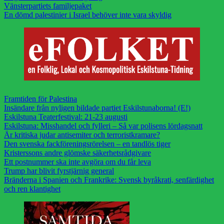
Vänsterpartiets familjepaket
En dömd palestinier i Israel behöver inte vara skyldig
Framtiden för Palestina
Insändare från nyligen bildade partiet Eskilstunaborna! (E!)
Eskilstuna Teaterfestival: 21-23 augusti
Eskilstuna: Misshandel och fylleri – Så var polisens lördagsnatt
Är kritiska judar antisemiter och terroristkramare?
Den svenska fackföreningsrörelsen – en tandlös tiger
Kristerssons andre glömske säkerhetsrådgivare
Ett postnummer ska inte avgöra om du får leva
Trump har blivit fyrstjärnig general
Bränderna i Spanien och Frankrike: Svensk byråkrati, senfärdighet
och ren klantighet