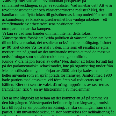
Vänsterpartiet saknar ett revolutionärt perspektiv på
samhällsutvecklingen, säger vi socialister. Vad innebär det? Att vi är
revolutionsromantiker och vänsterpartisterna realister? Nej, det
handlar om att flytta fokus till gräsrötternas kamp underifrån och till
ackumulering av klasskampserfarenhet hos vanliga arbetare – ett
framflyttande av arbetarrörelsens positioner i den
utomparlamentariska kampen.
Vi kan se vad som händer om man inte har detta fokus.
Vänsterpartiets försök att ”vrida politiken åt vänster” leder inte bara
till uteblivna resultat, det resulterar också i en ren kräftgång. I slutet
av 90-talet ökade V:s röstetal i valen. Inte som ett resultat av egna
meriter utan på grund av det omfattande missnöjet med de massiva
nedskärningar som socialdemokraterna genomförde.
Kunde V dra någon fördel av detta? Nej, därför att fokus fortsatt låg
på det parlamentariska schackrandet, inte på organisering underifrån.
Medlemstillströmningen i början av 2000-talet lyckades man inte
heller använda som en språngbräda för framsteg. Jämfört med 1980
hade partiets medlemsskara vid förra årets val reducerats med
hälften. Efter det senaste valet, då många upprördes av rasisternas
framgångar, fick V en ny tillströmning av medlemmar.
Det är inte långsökt att befara att det kommer att gå på samma vis
den här gången. Vänsterpartiet befinner sig i en långvarig kronisk
kris till följd av sin politiska inriktning. Ja, ska sanningen fram så är
partiet, i sitt nuvarande skick, en stor bromskloss för radikalisering åt