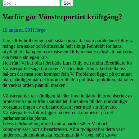
Sök
Sök
efter:
Varför går Vänsterpartiet kräftgång?
Publicerad
Författare
19 augusti, 2011
Jorge
den
Lars Ohly höll nyligen sitt sista sommartal som partiledare. Ohly sa
många bra saker och kritiserade helt riktigt Reinfeldt för hans
otydlighet i kampen mot rasismen Ohly menade också att bankerna
ska betala sin egen kris.
Helt rätt! Vi har ofta hört både Lars Ohly och andra företrädare för
Vänsterpartiet säga bra saker. Vi socialister kan säkert ställa oss
bakom det mest som kommer från V. Problemet ligger på ett annat
plan, nämligen när det kommer till den politiska praktiken, då faller
de vackra orden platt till marken.
Vänsterpartiet tar nämligen få eller inga initiativ till organisering av
protesterna underifrån i samhället. Försöken till den nödvändiga
reorganiseringen av arbetarrörelsen lyser med sin frånvaro.
Vänsterpartiets fokus ligger på överenskommelser på det
parlamentariska planet.
I dessa förhandlingar med andra partier säljer V ut och
kompromissar bort arbetarkraven. Allra tydligast har detta varit
under socialdemokratiska regeringar då V även stött grova