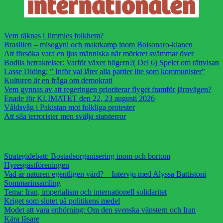
Vem räknas i Jimmies folkhem?
Brasilien – misogyni och maktkamp inom Bolsonaro-klanen
Att försöka vara en ljus människa när mörkret svämmar över
Bodils betraktelser: Varför växer högern?( Del 6) Spelet om rättvisan
Lasse Diding: ” Inför val låter alla partier lite som kommunister”
Kulturen är en fråga om demokrati
Vem gynnas av att regeringen prioriterar flyget framför järnvägen?
Enade för KLIMATET den 22, 23 augusti 2026
Våldsvåg i Pakistan mot folkliga protester
Att sila terrorister men svälja statsterror
Strategidebatt: Bostadsorganisering inom och bortom
Hyresgästföreningen
Vad är naturen egentligen värd? – Intervju med Alyssa Battistoni
Sommarinsamling
Tema: Iran, imperialism och internationell solidaritet
Kriget som slutet på politikens medel
Modet att vara enhörning: Om den svenska vänstern och Iran
Kära läsare