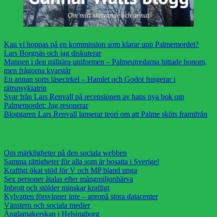
Kan vi hoppas på en kommission som klarar upp Palmemordet?
Lars Borgnäs och jag diskuterar
Mannen i den militära uniformen – Palmeutredarna hittade honom,
men frågorna kvarstår
En annan sorts läsecirkel – Hamlet och Godot fungerar i
rättspsykiatrin
Svar från Lars Renvall på recensionen av hans nya bok om
Palmemordet: Jag resonerar
Bloggaren Lars Renvall lanserar teori om att Palme sköts framifrån
Om märkligheter på den sociala webben
Samma rättigheter för alla som är bosatta i Sverige!
Kraftigt ökat stöd för V och MP bland unga
Sex personer åtalas efter mångmiljonhärva
Inbrott och stölder minskar kraftigt
Kylvatten försvinner inte – apropå stora datacenter
Vänstern och sociala medier
Änglamakerskan i Helsingborg