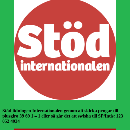
Stöd tidningen Internationalen genom att skicka pengar till
plusgiro 39 69 1 – 1 eller så går det att swisha till SP/Intis: 123
052 4934