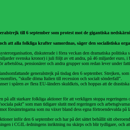
neralstrejk till 6 september som protest mot de gigantiska nedskär
och att alla folkliga krafter samordnas, säger den socialistiska orga
s systerorganisation, diskuterade i förra veckan den dramatiska politiska 
ljarder svenska kronor) i juli följt av ett andra, på 46 miljarder euro, i 
 för arbetslösa, pensionärer och andra grupper som redan lever under fat
en landsomfattande generalstrejk på tisdag den 6 september. Strejken, s
omförs, ”skulle döma Italien till recession och socialt sönderfall”.
nanser i spåren av flera EU-länders skuldkris, och hoppas att de drastis
en på allt starkare folkliga aktioner för att verkligen stoppa regeringen
 ”sociala pakt” som man tidigare slutit med regeringen och arbetsgivarn
ot försämringarna som nu växer bland dess egna förtroendevalda på lä
ktioner inför den 6 september och har på det sättet behållit sitt oberoe
ningen i CGIL-ledningens inriktning nu skärps och blir tydligare, och at