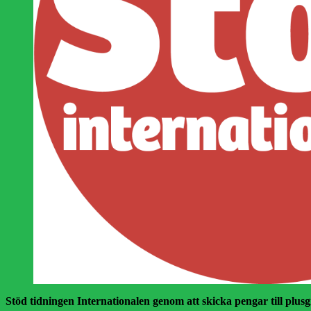
Stöd tidningen Internationalen genom att skicka pengar till plusgir