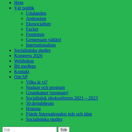
Hoppa
Hem
till
Vår politik
innehåll
Uttalanden
Antirasism
Ekosocialism
Facket
Feminism
Gemensam välfärd
Internationalism
Socialistiska studier
Kongress 2026
Webbshop
Bli medlem
Kontakt
Om SP
Vilka är vi?
Stadgar och program
Grundsatser (program)
Socialistisk rikskonferens 2021 – 2023
50-årsjubileum
Historia
Fjärde Internationalen igår och idag
Socialistiska studier
Sök
Sök