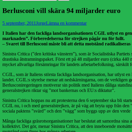
efter:
Berlusconi vill skära 94 miljarder euro
Publicerad
Författare
5 september, 2011
Jorge
Lämna en kommentar
den
I Italien har den fackliga landsorganisationen CGIL utlyst en ge
marknaden”. Förberedelserna för strejken pågår nu för fullt.
– Svaret till Berlusconi måste bli att detta motstånd radikaliseras 
Sinistra Critica (”den kritiska vänstern”), som är Socialistiska Partiet
drastiska åtstramningspaket. Först ett på 48 miljarder euro (cirka 440 mi
mycket allvarliga försämringar för landets arbetarbefolkning, särskilt
CGIL, som är Italiens största fackliga landsorganisation, har utlyst 
landet. CGIL:s styrelse menar att nedskärningarna, om de verkligen gen
Berlusconiregeringen motiverar sin politik med Italiens dåliga statsfi
generalstrejken riktar sig ”mot bankernas och EU:s diktatur”.
Sinistra Critica hoppas nu att protesterna den 6 september ska bli start
CGIL nu, i och med generalstrejken, är på väg att bryta upp från den
sociala paktens ”svärd” och den ”vägg” som byggs upp av den vrede m
Många fackliga gräsrotsorganisationer har beslutat att samordna sina a
kollektivt. Det gör, menar Sinistra Critica, att den inneboende motsätt
motstånd som finns hos många arbetare.