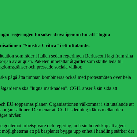
ningar regeringen försöker driva igenom för att ”lugna
nisationen ”Sinistra Critica” i ett uttalande.
situation som råder i Italien sedan regeringen Berlusconi lagt fram sina
början av augusti. Paketen innefattar åtgärder som skulle leda till
tigdomsgränser och pressade sociala villkor.
om ska pågå åtta timmar, kombineras också med protestmöten över hela
ka åtgärderna ska ”lugna marknaden”. CGIL anser å sin sida att
s och EU-topparnas planer. Organisationen välkomnar i sitt uttalande att
as organisationer. De menar att CGIL:s ledning kläms mellan den
gre nivåer.
nde gentemot arbetsgivare och regering, och sin beredskap att agera
t möjligheterna att på basplanet bygga upp enhet i handling stärker det