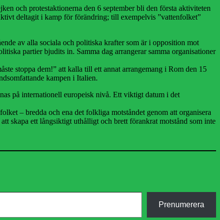
ejken och protestaktionerna den 6 september bli den första aktiviteten
ivt deltagit i kamp för förändring; till exempelvis ”vattenfolket”
nde av alla sociala och politiska krafter som är i opposition mot
politiska partier bjudits in. Samma dag arrangerar samma organisationer
åste stoppa dem!” att kalla till ett annat arrangemang i Rom den 15
andsomfattande kampen i Italien.
nas på internationell europeisk nivå. Ett viktigt datum i det
r på folket – bredda och ena det folkliga motståndet genom att organisera
t skapa ett långsiktigt uthålligt och brett förankrat motstånd som inte
Prenumerera