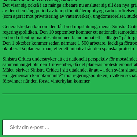
Det visar sig också i att många arbetare nu ansluter sig till den nya g
av flera i en lång period av kamp för att återuppbygga arbetarrörelsen
(som agerat mot privatisering av vattenverket), ungdomsrörelser, stud
Generalstrejken kan om den får bred uppslutning, menar Sinistra Critic
regeringspolitiken. Den 10 september kommer ett nationellt samordnings
en bred offentlig manifestation med bland annat ett ”tältläger” på tor
Den 1 oktober kommer sedan närmare 1 500 arbetare, fackliga förtroend
oktober. Då planerar man, efter ett initiativ från den spanska protest
Sinistra Critica understryker att ett nationellt perspektiv för motstånde
sammanhanget blir den 1 november, då det planeras protestdemonstrat
Målet, skriver Sinistra Critica i sitt uttalande, är att – i den svåra si
en ”gemensam kampkommitté” mot regeringspolitiken, i vilken sociala rö
försvinner när den första vinterkylan kommer.
Skriv din e-post …