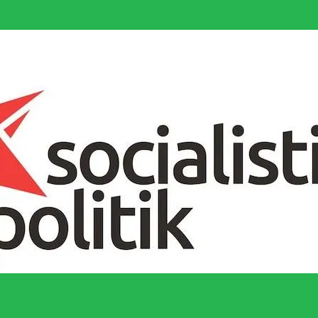
socialistiska Fjärde Internationalen och en viktig tillgång i kampen för 