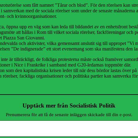
räsrotsrörelse som fått namnet ”Tårar och blod”. För den rörelsen kan str
, i samverkan med de sociala rörelser som under de senaste månaderna akt
ent- och kvinnoorganisationer.
a, öppna upp en väg som kan leda till bildandet av en enhetsfront beståe
möte att hållas i Rom till vilket sociala rörelser, fackföreningar och 
get Piazza San Giovanni.
evalda och aktivister, vilka gemensamt anslutit sig till uppropet ”Vi m
rörelsen ”De indignerade” ett stort evenemang som ska manifestera den l
t inte är tillräckligt, de folkliga protesterna måste också framöver samord
ioner i Nice i Frankrike i samband med G20-ledarnas toppmöte där.
tuation som den kapitalistiska krisen leder till när dess bördor lastas öve
relser, fackliga organisationer och politiska partier kan samverka för at
Upptäck mer från Socialistisk Politik
Prenumerera för att få de senaste inläggen skickade till din e-post.