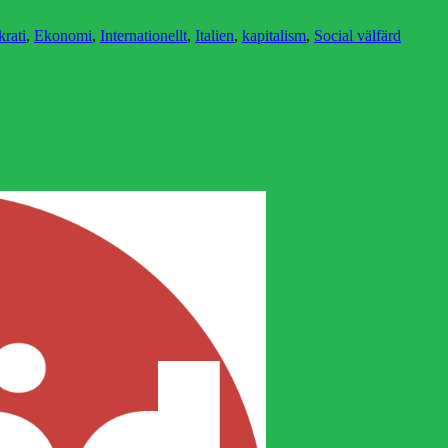
er
rati
,
Ekonomi
,
Internationellt
,
Italien
,
kapitalism
,
Social välfärd