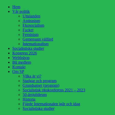
Hoppa
Hem
till
Vår politik
innehåll
Uttalanden
Antirasism
Ekosocialism
Facket
Feminism
Gemensam välfärd
Internationalism
Socialistiska studier
Kongress 2026
Webbshop
Bli medlem
Kontakt
Om SP
Vilka är vi?
Stadgar och program
Grundsatser (program)
Socialistisk rikskonferens 2021 – 2023
50-årsjubileum
Historia
Fjärde Internationalen igår och idag
Socialistiska studier