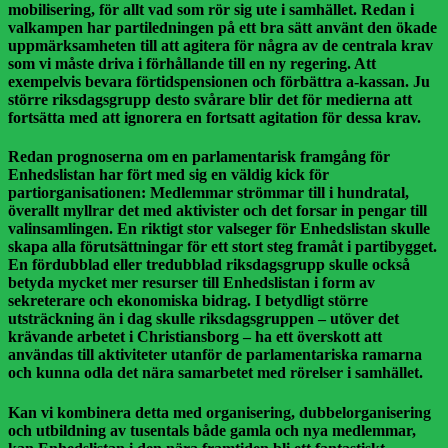
mobilisering, för allt vad som rör sig ute i samhället. Redan i
valkampen har partiledningen på ett bra sätt använt den ökade
uppmärksamheten till att agitera för några av de centrala krav
som vi måste driva i förhållande till en ny regering. Att
exempelvis bevara förtidspensionen och förbättra a-kassan. Ju
större riksdagsgrupp desto svårare blir det för medierna att
fortsätta med att ignorera en fortsatt agitation för dessa krav.
Redan prognoserna om en parlamentarisk framgång för
Enhedslistan har fört med sig en väldig kick för
partiorganisationen: Medlemmar strömmar till i hundratal,
överallt myllrar det med aktivister och det forsar in pengar till
valinsamlingen. En riktigt stor valseger för Enhedslistan skulle
skapa alla förutsättningar för ett stort steg framåt i partibygget.
En fördubblad eller tredubblad riksdagsgrupp skulle också
betyda mycket mer resurser till Enhedslistan i form av
sekreterare och ekonomiska bidrag. I betydligt större
utsträckning än i dag skulle riksdagsgruppen – utöver det
krävande arbetet i Christiansborg – ha ett överskott att
användas till aktiviteter utanför de parlamentariska ramarna
och kunna odla det nära samarbetet med rörelser i samhället.
Kan vi kombinera detta med organisering, dubbelorganisering
och utbildning av tusentals både gamla och nya medlemmar,