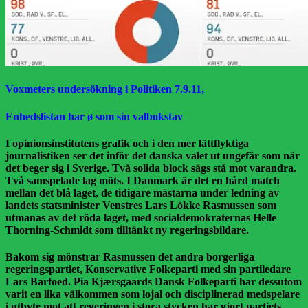
Voxmeters undersökning i Politiken 7.9.11,
Enhedslistan har ø som sin valbokstav
I opinionsinstitutens grafik och i den mer lättflyktiga
journalistiken ser det inför det danska valet ut ungefär som när
det beger sig i Sverige. Två solida block sägs stå mot varandra.
Två samspelade lag möts. I Danmark är det en hård match
mellan det blå laget, de tidigare mästarna under ledning av
landets statsminister Venstres Lars Lökke Rasmussen som
utmanas av det röda laget, med socialdemokraternas Helle
Thorning-Schmidt som tilltänkt ny regeringsbildare.
Bakom sig mönstrar Rasmussen det andra borgerliga
regeringspartiet, Konservative Folkeparti med sin partiledare
Lars Barfoed. Pia Kjærsgaards Dansk Folkeparti har dessutom
varit en lika välkommen som lojal och disciplinerad medspelare
i utbyte mot att regeringen i stora stycken har gjort partiets