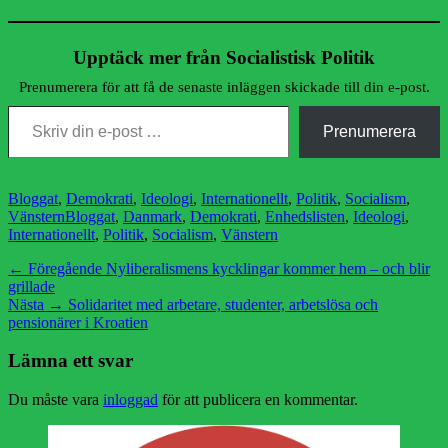
Upptäck mer från Socialistisk Politik
Prenumerera för att få de senaste inläggen skickade till din e-post.
Skriv din e-post …
Prenumerera
Kategorier
Bloggat
,
Demokrati
,
Ideologi
,
Internationellt
,
Politik
,
Socialism
,
Etiketter
Vänstern
Bloggat
,
Danmark
,
Demokrati
,
Enhedslisten
,
Ideologi
,
Internationellt
,
Politik
,
Socialism
,
Vänstern
Inläggsnavigering
Föregående
← Föregående
Nyliberalismens kycklingar kommer hem – och blir
inlägg:
grillade
Nästa
Nästa →
Solidaritet med arbetare, studenter, arbetslösa och
inlägg:
pensionärer i Kroatien
Lämna ett svar
Du måste vara
inloggad
för att publicera en kommentar.