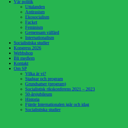
Vår politik
Uttalanden
Antirasism
Ekosocialism
Facket
Feminism
Gemensam välfärd
Internationalism
Socialistiska studier
Kongress 2026
Webbshop
Bli medlem
Kontakt
Om SP
Vilka är vi?
Stadgar och program
Grundsatser (program)
Socialistisk rikskonferens 2021 – 2023
50-årsjubileum
Historia
Fjärde Internationalen igår och idag
Socialistiska studier