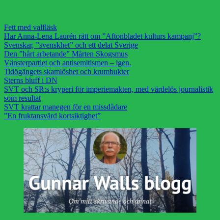
Fett med valfläsk
Har Anna-Lena Laurén rätt om ”Aftonbladet kulturs kampanj”?
Svenskar, ”svenskhet” och ett delat Sverige
Den ”hårt arbetande” Mårten Skogsmus
Vänsterpartiet och antisemitismen – igen.
Tidögängets skamlöshet och krumbukter
Sterns bluff i DN
SVT och SR:s kryperi för imperiemakten, med värdelös journalistik
som resultat
SVT krattar manegen för en missdådare
”En fruktansvärd kortsiktighet”