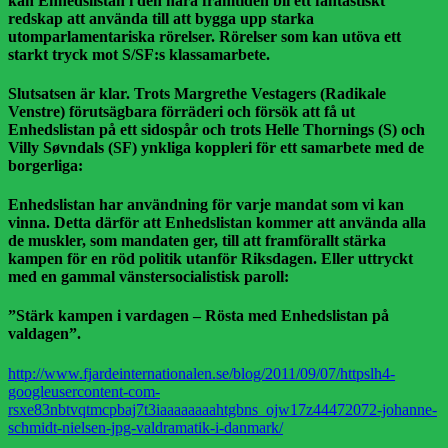
kan Enhedslistan i den nära framtiden bli ett fantastiskt
redskap att använda till att bygga upp starka
utomparlamentariska rörelser. Rörelser som kan utöva ett
starkt tryck mot S/SF:s klassamarbete.
Slutsatsen är klar. Trots Margrethe
Vestagers (Radikale
Venstre) förutsägbara förräderi och försök att få ut
Enhedslistan på ett sidospår och trots Helle Thornings (S) och
Villy Søvndals (SF) ynkliga koppleri för ett samarbete med de
borgerliga:
Enhedslistan har användning för varje mandat som vi kan
vinna. Detta därför att Enhedslistan kommer att använda alla
de muskler, som mandaten ger, till att framförallt stärka
kampen för en röd politik utanför Riksdagen. Eller uttryckt
med en gammal vänstersocialistisk paroll:
”Stärk kampen i vardagen – Rösta med Enhedslistan på
valdagen”.
http://www.fjardeinternationalen.se/blog/2011/09/07/httpslh4-
googleusercontent-com-
rsxe83nbtvqtmcpbaj7t3iaaaaaaaahtgbns_ojw17z44472072-johanne-
schmidt-nielsen-jpg-valdramatik-i-danmark/