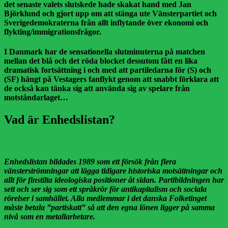
det senaste valets slutskede hade skakat hand med Jan
Björklund och gjort upp om att stänga ute Vänsterpartiet och
Sverigedemokraterna från allt inflytande över ekonomi och
flykting/immigrationsfrågor.
I Danmark har de sensationella slutminuterna på matchen
mellan det blå och det röda blocket dessutom fått en lika
dramatisk fortsättning i och med att partiledarna för (S) och
(SF) hängt på Vestagers fanflykt genom att snabbt förklara att
de också kan tänka sig att använda sig av spelare från
motståndarlaget…
Vad är Enhedslistan?
Enhedslistan bildades 1989 som ett försök från flera
vänsterströmningar att lägga tidigare historiska motsättningar och
allt för finstilta ideologiska positioner åt sidan. Partibildningen har
sett och ser sig som ett språkrör för antikapitalism och sociala
rörelser i samhället. Alla medlemmar i det danska Folketinget
måste betala ”partiskatt” så att den egna lönen ligger på samma
nivå som en metallarbetare.