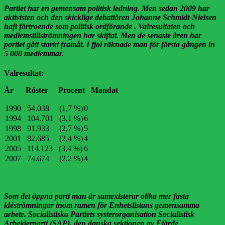
Partiet har en gemensam politisk ledning. Men sedan 2009 har
aktivisten och den skicklige debattören Johanne Schmidt-Nielsen
haft förtroende som politisk ordförande . Valresultaten och
medlemstillströmningen har skiftat. Men de senaste åren har
partiet gått starkt framåt. I fjol räknade man för första gången in
5 000 medlemmar.
Valresultat:
År Röster Procent Mandat
1990 54.038 (1,7 %)
0
1994 104.701 (3,1 %)
6
1998 91.933 (2,7 %)
5
2001 82.685 (2,4 %)
4
2005 114.123 (3,4 %)
6
2007 74.674 (2,2 %)
4
Som det öppna parti man är samexisterar olika mer fasta
idéströmningar inom ramen för Enhetslistans gemensamma
arbete. Socialistiska Partiets systerorganisation Socialistisk
Arbejderparti (SAP), den danska sektionen av Fjärde