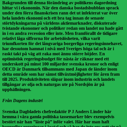
Bakgrunden till denna förändring av politikens dagordning
hittar vi i ekonomin. När den danska bostadsbubblan sprack
under den förra finanskrisen rann det ut infekterat var över
hela landets ekonomi och ett bra tag innan de senaste
störtdykningarna på världens aktiemarknader, diskuterade
tvistande ekonomer och politiker redan om landet nu hade gått
in i en andra recession eller inte. Men framförallt de tidigare
relativt låga siffrorna för arbetslösheten, vilka varit
triumfkorten för det långvariga borgerliga regeringsinnehavet,
har dessutom hamnat i nivå med Sveriges höga tal och är i
raskt takt på väg att raka mot ännu större höjder. En
optimistisk regeringsbudget för nästa år räknar med ett
underskott på minst 100 miljarder svenska kronor och enligt
OECD är Danmark tillsammans med Japan de länder inom
detta område som har sämst tillväxtmöjligheter för åren fram
till 2025. Produktiviteten släpar inom industrin och landets
tillgångar av olja och naturgas ute på Nordsjön är på
upphällningen.
Från Dagens industri
Svenska Dagbladets chefredaktör P J Anders Linder här
hemma i våra gamla politiska tassemarker blev exempelvis
bestört när han ”läste på” inför valet. Här har man haft
borgerliga regeringar i åratal och så har de inte ens gett sig på