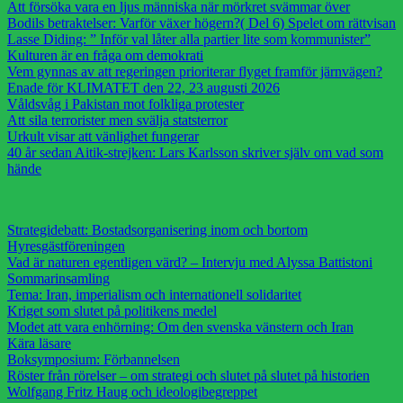
Att försöka vara en ljus människa när mörkret svämmar över
Bodils betraktelser: Varför växer högern?( Del 6) Spelet om rättvisan
Lasse Diding: ” Inför val låter alla partier lite som kommunister”
Kulturen är en fråga om demokrati
Vem gynnas av att regeringen prioriterar flyget framför järnvägen?
Enade för KLIMATET den 22, 23 augusti 2026
Våldsvåg i Pakistan mot folkliga protester
Att sila terrorister men svälja statsterror
Urkult visar att vänlighet fungerar
40 år sedan Aitik-strejken: Lars Karlsson skriver själv om vad som
hände
Strategidebatt: Bostadsorganisering inom och bortom
Hyresgästföreningen
Vad är naturen egentligen värd? – Intervju med Alyssa Battistoni
Sommarinsamling
Tema: Iran, imperialism och internationell solidaritet
Kriget som slutet på politikens medel
Modet att vara enhörning: Om den svenska vänstern och Iran
Kära läsare
Boksymposium: Förbannelsen
Röster från rörelser – om strategi och slutet på slutet på historien
Wolfgang Fritz Haug och ideologibegreppet