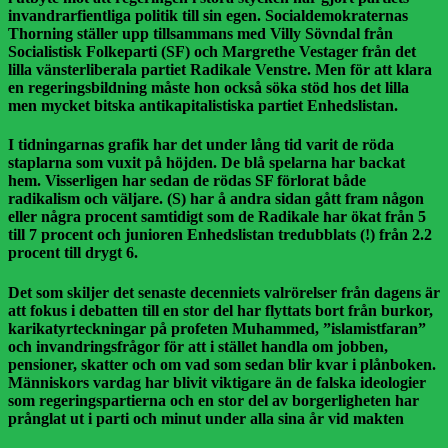
invandrarfientliga politik till sin egen. Socialdemokraternas
Thorning ställer upp tillsammans med Villy Sövndal från
Socialistisk Folkeparti (SF) och Margrethe Vestager från det
lilla vänsterliberala partiet Radikale Venstre. Men för att klara
en regeringsbildning måste hon också söka stöd hos det lilla
men mycket bitska antikapitalistiska partiet Enhedslistan.
I tidningarnas grafik har det under lång tid varit de röda
staplarna som vuxit på höjden. De blå spelarna har backat
hem. Visserligen har sedan de rödas SF förlorat både
radikalism och väljare. (S) har å andra sidan gått fram någon
eller några procent samtidigt som de Radikale har ökat från 5
till 7 procent och junioren Enhedslistan tredubblats (!) från 2.2
procent till drygt 6.
Det som skiljer det senaste decenniets valrörelser från dagens är
att fokus i debatten till en stor del har flyttats bort från burkor,
karikatyrteckningar på profeten Muhammed, ”islamistfaran”
och invandringsfrågor för att i stället handla om jobben,
pensioner, skatter och om vad som sedan blir kvar i plånboken.
Människors vardag har blivit viktigare än de falska ideologier
som regeringspartierna och en stor del av borgerligheten har
prånglat ut i parti och minut under alla sina år vid makten