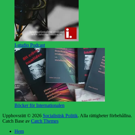
I-studio Podcast
Böcker för Internationalen
Upphovsrätt © 2026
Socialistisk Politik
. Alla rättigheter förbehållna.
Catch Base av
Catch Themes
Rulla
Hem
upp