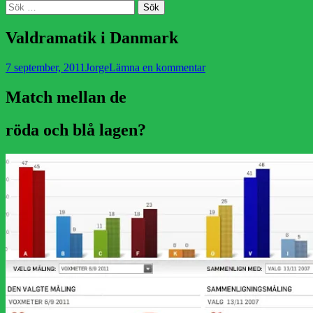
Sök
Sök
efter:
Valdramatik i Danmark
Publicerad
Författare
7 september, 2011
Jorge
Lämna en kommentar
den
Match mellan de
röda och blå lagen?