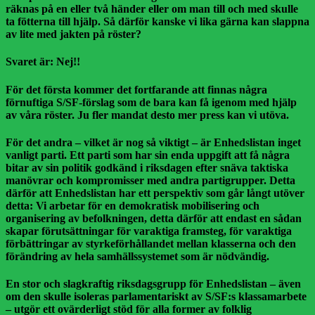
räknas på en eller två händer eller om man till och med skulle
ta fötterna till hjälp. Så därför kanske vi lika gärna kan slappna
av lite med jakten på röster?
Svaret är: Nej!!
För det första kommer det fortfarande att finnas några
förnuftiga S/SF-förslag som de bara kan få igenom med hjälp
av våra röster. Ju fler mandat desto mer press kan vi utöva.
För det andra – vilket är nog så viktigt – är Enhedslistan inget
vanligt parti. Ett parti som har sin enda uppgift att få några
bitar av sin politik godkänd i riksdagen efter snäva taktiska
manövrar och kompromisser med andra partigrupper. Detta
därför att Enhedslistan har ett perspektiv som går långt utöver
detta: Vi arbetar för en demokratisk mobilisering och
organisering av befolkningen, detta därför att endast en sådan
skapar förutsättningar för varaktiga framsteg, för varaktiga
förbättringar av styrkeförhållandet mellan klasserna och den
förändring av hela samhällssystemet som är nödvändig.
En stor och slagkraftig riksdagsgrupp för Enhedslistan – även
om den skulle isoleras parlamentariskt av S/SF:s klassamarbete
– utgör ett ovärderligt stöd för alla former av folklig