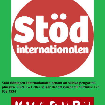
Stöd tidningen Internationalen genom att skicka pengar till
plusgiro 39 69 1 – 1 eller så går det att swisha till SP/Intis: 123
052 4934