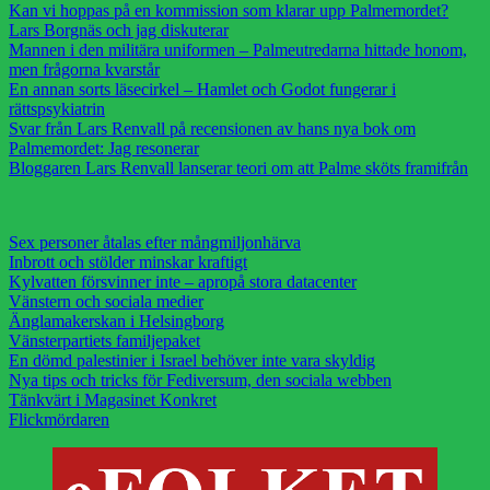
Kan vi hoppas på en kommission som klarar upp Palmemordet?
Lars Borgnäs och jag diskuterar
Mannen i den militära uniformen – Palmeutredarna hittade honom,
men frågorna kvarstår
En annan sorts läsecirkel – Hamlet och Godot fungerar i
rättspsykiatrin
Svar från Lars Renvall på recensionen av hans nya bok om
Palmemordet: Jag resonerar
Bloggaren Lars Renvall lanserar teori om att Palme sköts framifrån
Sex personer åtalas efter mångmiljonhärva
Inbrott och stölder minskar kraftigt
Kylvatten försvinner inte – apropå stora datacenter
Vänstern och sociala medier
Änglamakerskan i Helsingborg
Vänsterpartiets familjepaket
En dömd palestinier i Israel behöver inte vara skyldig
Nya tips och tricks för Fediversum, den sociala webben
Tänkvärt i Magasinet Konkret
Flickmördaren