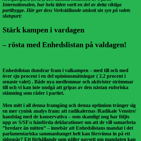
Internationalen, har hela tiden varit en del av detta viktiga
partibygge. Här ger dess Verkställande utskott sin syn på valets
slutspurt:
Stärk kampen i vardagen
– rösta med Enhedslistan på valdagen!
Enhedslistan dundrar fram i valkampen – med till och med
över sju procent i en del opinionsmätningar ( 2.2 procent i
senaste valet) . Både nya medlemmar och aktivister strömmar
till och vi kan inte undgå att gripas av den nästan euforiska
stämning som råder i partiet.
Men mitt i all denna framgång och denna optimism tränger sig
en mer cynisk analys fram: att radikalernas /Radikale Venstre/
handslag med de konservativa – som skamligt nog har följts
upp av S/SF:s hänförda deklarationer om att de vill samarbeta
”bredare än mitten” – innebär att Enhedslistans mandat i det
parlamentariska sammanhanget helt kan försvinna in på ett
sidospår? Ett förhållande som gäller oavsett om mandaten kan