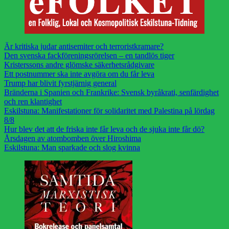
Är kritiska judar antisemiter och terroristkramare?
Den svenska fackföreningsrörelsen – en tandlös tiger
Kristerssons andre glömske säkerhetsrådgivare
Ett postnummer ska inte avgöra om du får leva
Trump har blivit fyrstjärnig general
Bränderna i Spanien och Frankrike: Svensk byråkrati, senfärdighet
och ren klantighet
Eskilstuna: Manifestationer för solidaritet med Palestina på lördag
8/8
Hur blev det att de friska inte får leva och de sjuka inte får dö?
Årsdagen av atombomben över Hiroshima
Eskilstuna: Man sparkade och slog kvinna