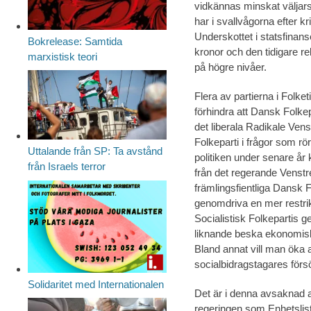
vidkännas minskat väljar
har i svallvågorna efter kr
Underskottet i statsfinans
Bokrelease: Samtida
kronor och den tidigare re
marxistisk teori
på högre nivåer.
Flera av partierna i Folketi
förhindra att Dansk Folkep
det liberala Radikale Ve
Folkeparti i frågor som r
Uttalande från SP: Ta avstånd
politiken under senare år 
från Israels terror
från det regerande Venstre t
främlingsfientliga Dansk 
genomdriva en mer restrik
Socialistisk Folkepartis
liknande beska ekonomiska
Bland annat vill man öka
socialbidragstagares förs
Solidaritet med Internationalen
Det är i denna avsaknad av 
regeringen som Enhetslista