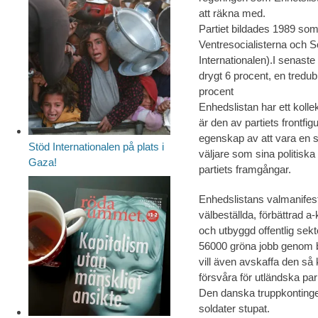
att räkna med.
Partiet bildades 1989 so
Ventresocialisterna och So
Internationalen).I senaste
drygt 6 procent, en tredub
procent
Enhedslistan har ett koll
är den av partiets frontfigu
egenskap av att vara en sk
Stöd Internationalen på plats i
väljare som sina politiska
Gaza!
partiets framgångar.
Enhedslistans valmanifest
välbeställda, förbättrad a
och utbyggd offentlig sekt
56000 gröna jobb genom bla
vill även avskaffa den så k
försvåra för utländska par 
Den danska truppkontingen
soldater stupat.