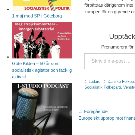
förbättras därigenom inte 
kampen för en gryende oc
1 maj med SP i Göteborg
Upptäck 
Prenumerera för a
Skriv din e-post …
Göte Kildén – 50 år som
socialistisk agitator och facklig
aktivist
Kategorier
Etiketter
Ledare
Danske Folkepa
Socialistik Folkeparti
,
Venstr
Inläggsnaviger
← Föregående
Föregående
Europeiskt upprop mot finans
inlägg: