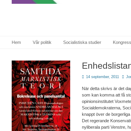
Primär meny
Hoppa
Hem
Vår politik
Socialistiska studier
Kongress
till
innehåll
Enhedslistan
Publicerad
Förfa
14 september, 2011
Jo
den
När detta skrivs är det dage
som kan komma att få sto
opinionsinstitutet Voxmete
Socialdemokraterna, Socia
knappt över de borgerliga 
Det regerande Konservati
nyliberala parti Venstre, 