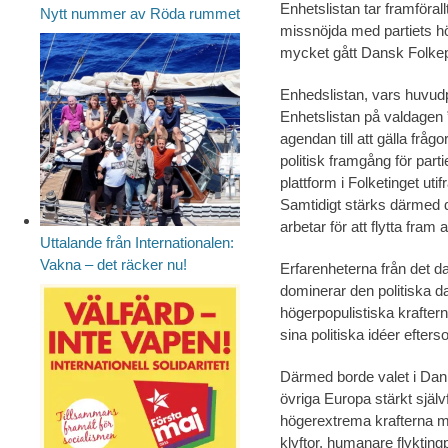
Enhetslistan tar framförall
Nytt nummer av Röda rummet
missnöjda med partiets hög
mycket gått Dansk Folkepa
Enhedslistan, vars huvudp
Enhetslistan på valdagen ”,
agendan till att gälla frå
politisk framgång för parti
plattform i Folketinget utifr
Samtidigt stärks därmed 
arbetar för att flytta fra
Uttalande från Internationalen:
Vakna – det räcker nu!
Erfarenheterna från det d
dominerar den politiska d
högerpopulistiska kraftern
sina politiska idéer efters
Därmed borde valet i Dan
övriga Europa stärkt själv
högerextrema krafterna me
klyftor, humanare flykting