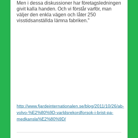
Men i dessa diskussioner har företagsledningen
givit kalla handen. Och vi förstår varför, man
väljer den enkla vägen och låter 250
visstidsanställda lämna fabriken.”
http://www.fjardeinternationalen.se/blog/2011/10/26/ab-
volvo-%E2%80%9D-varldsrekordforsok-i-brist-pa-
medkansla%E2%80%9D/