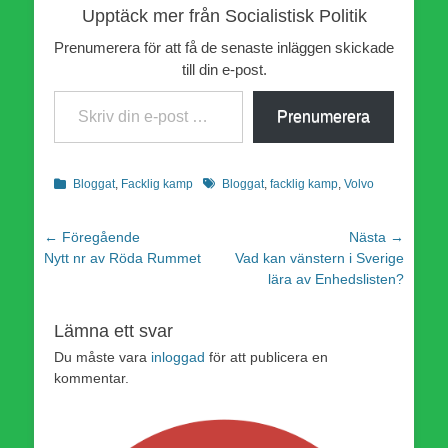
Upptäck mer från Socialistisk Politik
Prenumerera för att få de senaste inläggen skickade
till din e-post.
Skriv din e-post …
Prenumerera
Kategorier
Etiketter
Bloggat
,
Facklig kamp
Bloggat
,
facklig kamp
,
Volvo
Inläggsnavigering
← Föregående
Nästa →
Föregående
Nästa
Nytt nr av Röda Rummet
Vad kan vänstern i Sverige
inlägg:
inlägg:
lära av Enhedslisten?
Lämna ett svar
Du måste vara
inloggad
för att publicera en
kommentar.