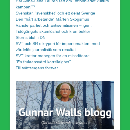
Har Anna-Lena Laurén rätt om ”Aftonbladet kulturs
kampanj”?
Svenskar, ”svenskhet” och ett delat Sverige
Den ”hårt arbetande” Mårten Skogsmus
Vänsterpartiet och antisemitismen – igen.
Tidögängets skamlöshet och krumbukter
Sterns bluff i DN
SVT och SR:s kryperi för imperiemakten, med
värdelös journalistik som resultat
SVT krattar manegen för en missdådare
”En fruktansvärd kortsiktighet”
Till tvättstugans försvar