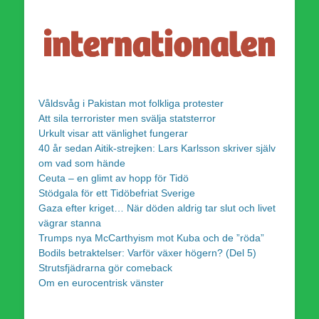
Våldsvåg i Pakistan mot folkliga protester
Att sila terrorister men svälja statsterror
Urkult visar att vänlighet fungerar
40 år sedan Aitik-strejken: Lars Karlsson skriver själv
om vad som hände
Ceuta – en glimt av hopp för Tidö
Stödgala för ett Tidöbefriat Sverige
Gaza efter kriget… När döden aldrig tar slut och livet
vägrar stanna
Trumps nya McCarthyism mot Kuba och de ”röda”
Bodils betraktelser: Varför växer högern? (Del 5)
Strutsfjädrarna gör comeback
Om en eurocentrisk vänster