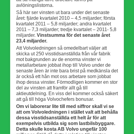
avlöningslistorna.
Så här ser vinsten ut bara under det senaste
året: fjärde kvartalet 2010 – 4,5 miljarder; första
kvartalet 2011 – 5,8 miljarder; andra kvartalet
2011 – 7,3 miljarder; tredje kvartalet – 2011- 5,8
miljarder.
Vinstsumma för det senaste året
23,4 miljarder.
Att Volvoledningen så omedelbart väljer att
skicka ut 250 visstidsanställda från vår fabrik
mot bakgrunden av de enorma vinster vi
metallarbetare jobbat ihop till Volvo under de
senaste åren är inte bara brist på medkänsla det
är också ett hån mot oss arbetare som jobbat
ihop dessa vinster. Förmodligen kommer en stor
del av vinsten att framför allt gå till
aktieutdelning. En viss del kommer också säkert
att gå till höga Volvochefers bonusar.
Om vi laborerar lite till med siffror skall vi se
att om Volvoledningen i stället valt att behålla
dessa visstidsanställda ett helt år för att
exempelvis utbilda sig som lastbilsbyggare.
Detta skulle kosta AB Volvo ungefär 100