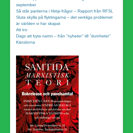
september
Så står partierna i hbtqi-frågor – Rapport från RFSL
Sluta skylla på flyktingarna – det verkliga problemet
är världen vi har skapat
Att tro
Dags att byta namn – från ”nyheter” till ”dumheter”
Känslorna