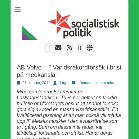
Som medlem i Socialistisk Politik är du medlem i den
Socialistisk Politik
världsomfattande socialistiska Fjärde Internationalen och en viktig
tillgång i kampen för en socialistisk framtid!
Facebook
E-
Webbflöde
Instagram
Webbplats
post
AB Volvo – ” Världsrekordförsök i brist
på medkänsla”
Publicerad
Författare
26 oktober, 2011
Jorge
Lämna en kommentar
den
Mina gamla arbetskamrater på
Lastvagnsfabriken i Tuve har gett ut en facklig
bulletin om företagets beslut att snabbt försöka
göra sig av med en massa visstidsanställa. En
kvalificerad gissning är att man också vill mjuka
upp IF Metalls muskler i den avtalsrörelse som
är i gång. Som om dessa inte redan var
tillräckligt förtvinade och slaka. Här är deras
skarpa reaktion: