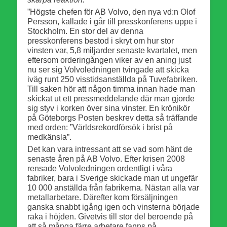
”Högste chefen för AB Volvo, den nya vd:n Olof
Persson, kallade i går till presskonferens uppe i
Stockholm. En stor del av denna
presskonferens bestod i skryt om hur stor
vinsten var, 5,8 miljarder senaste kvartalet, men
eftersom orderingången viker av en aning just
nu ser sig Volvoledningen tvingade att skicka
iväg runt 250 visstidsanställda på Tuvefabriken.
Till saken hör att någon timma innan hade man
skickat ut ett pressmeddelande där man gjorde
sig styv i korken över sina vinster. En krönikör
på Göteborgs Posten beskrev detta så träffande
med orden: ”Världsrekordförsök i brist på
medkänsla”.
Det kan vara intressant att se vad som hänt de
senaste åren på AB Volvo. Efter krisen 2008
rensade Volvoledningen ordentligt i våra
fabriker, bara i Sverige skickade man ut ungefär
10 000 anställda från fabrikerna. Nästan alla var
metallarbetare. Därefter kom försäljningen
ganska snabbt igång igen och vinsterna började
raka i höjden. Givetvis till stor del beroende på
att så många färre arbetare fanns på