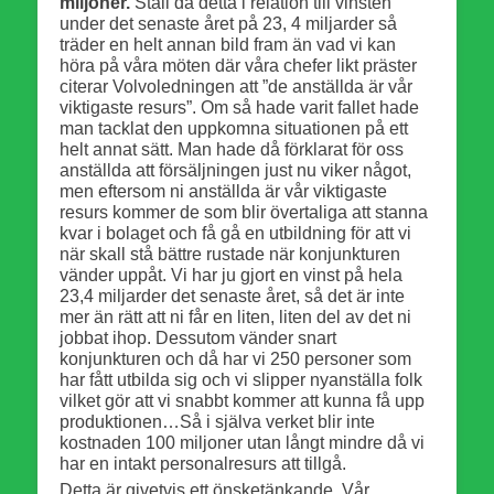
miljoner.
Ställ då detta i relation till vinsten
under det senaste året på 23, 4 miljarder så
träder en helt annan bild fram än vad vi kan
höra på våra möten där våra chefer likt präster
citerar Volvoledningen att ”de anställda är vår
viktigaste resurs”. Om så hade varit fallet hade
man tacklat den uppkomna situationen på ett
helt annat sätt. Man hade då förklarat för oss
anställda att försäljningen just nu viker något,
men eftersom ni anställda är vår viktigaste
resurs kommer de som blir övertaliga att stanna
kvar i bolaget och få gå en utbildning för att vi
när skall stå bättre rustade när konjunkturen
vänder uppåt. Vi har ju gjort en vinst på hela
23,4 miljarder det senaste året, så det är inte
mer än rätt att ni får en liten, liten del av det ni
jobbat ihop. Dessutom vänder snart
konjunkturen och då har vi 250 personer som
har fått utbilda sig och vi slipper nyanställa folk
vilket gör att vi snabbt kommer att kunna få upp
produktionen…Så i själva verket blir inte
kostnaden 100 miljoner utan långt mindre då vi
har en intakt personalresurs att tillgå.
Detta är givetvis ett önsketänkande. Vår