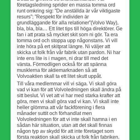
företagsledning sprider en massa tomma ord
runt omkring sig: ”De anställda är vår viktigaste
resurs”; ”Respekt för individen är
grundläggande för alla relationer”(Volvo Way),
bla, bla, bla… Ett litet tips till höga direktörer. Ge
fan i att prata så mycket skit som ni gör. Ta era
tomma ord och stoppa upp någonstans. Vi vill
inte höra på ert skitprat längre. Ni väljer att
skicka ut folk från vår fabrik utan pardon. Ni har
inte ens lite is i magen, ni drar till med det
värsta. Förmodligen också för att spänna
musklerna för aktiemarknaden så att
Volvoaktien skall ta ett litet skutt uppåt.
Till våra medlemmar vill vi säga. Vi skall göra
vad vi kan för att Volvoledningen skall ändra på
sitt beslut. Vi vet att vi har med starka krafter att
göra, men vi skall göra vad vi kan. Vi skall inte
heller glömma att vår fackförening i flera
månader suttit och förhandlat men
Volvoledningen för att vi inte skall hamna i en
sådan här situation, utan att det skall finnas
någon typ av skydd för att inte företaget som
första reaktion skall skicka ut folk från fabriken.