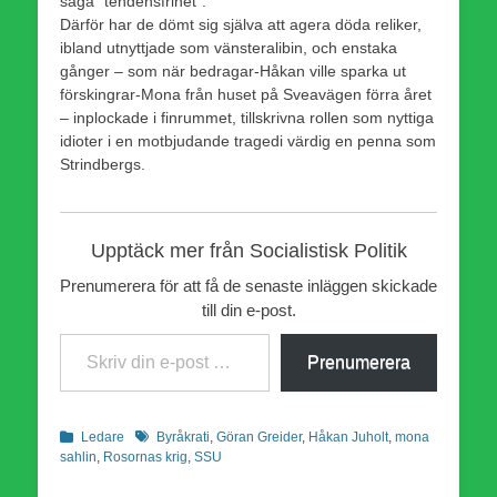
säga ”tendensfrihet”.
Därför har de dömt sig själva att agera döda reliker,
ibland utnyttjade som vänsteralibin, och enstaka
gånger – som när bedragar-Håkan ville sparka ut
förskingrar-Mona från huset på Sveavägen förra året
– inplockade i finrummet, tillskrivna rollen som nyttiga
idioter i en motbjudande tragedi värdig en penna som
Strindbergs.
Upptäck mer från Socialistisk Politik
Prenumerera för att få de senaste inläggen skickade
till din e-post.
Skriv din e-post …
Prenumerera
Kategorier
Etiketter
Ledare
Byråkrati
,
Göran Greider
,
Håkan Juholt
,
mona
sahlin
,
Rosornas krig
,
SSU