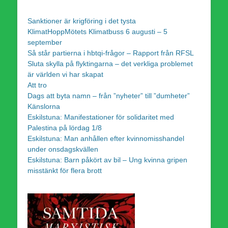
Sanktioner är krigföring i det tysta
KlimatHoppMötets Klimatbuss 6 augusti – 5
september
Så står partierna i hbtqi-frågor – Rapport från RFSL
Sluta skylla på flyktingarna – det verkliga problemet
är världen vi har skapat
Att tro
Dags att byta namn – från ”nyheter” till ”dumheter”
Känslorna
Eskilstuna: Manifestationer för solidaritet med
Palestina på lördag 1/8
Eskilstuna: Man anhållen efter kvinnomisshandel
under onsdagskvällen
Eskilstuna: Barn påkört av bil – Ung kvinna gripen
misstänkt för flera brott