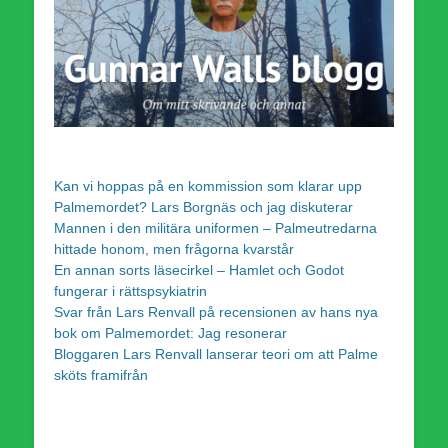
Kan vi hoppas på en kommission som klarar upp
Palmemordet? Lars Borgnäs och jag diskuterar
Mannen i den militära uniformen – Palmeutredarna
hittade honom, men frågorna kvarstår
En annan sorts läsecirkel – Hamlet och Godot
fungerar i rättspsykiatrin
Svar från Lars Renvall på recensionen av hans nya
bok om Palmemordet: Jag resonerar
Bloggaren Lars Renvall lanserar teori om att Palme
sköts framifrån