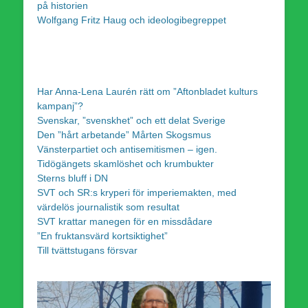
på historien
Wolfgang Fritz Haug och ideologibegreppet
Har Anna-Lena Laurén rätt om ”Aftonbladet kulturs
kampanj”?
Svenskar, ”svenskhet” och ett delat Sverige
Den ”hårt arbetande” Mårten Skogsmus
Vänsterpartiet och antisemitismen – igen.
Tidögängets skamlöshet och krumbukter
Sterns bluff i DN
SVT och SR:s kryperi för imperiemakten, med
värdelös journalistik som resultat
SVT krattar manegen för en missdådare
”En fruktansvärd kortsiktighet”
Till tvättstugans försvar