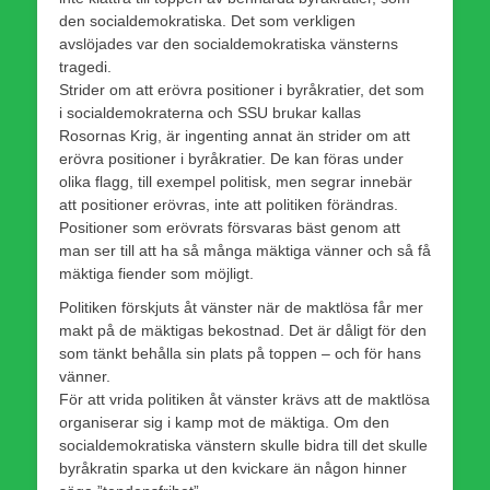
den socialdemokratiska. Det som verkligen
avslöjades var den socialdemokratiska vänsterns
tragedi.
Strider om att erövra positioner i byråkratier, det som
i socialdemokraterna och SSU brukar kallas
Rosornas Krig, är ingenting annat än strider om att
erövra positioner i byråkratier. De kan föras under
olika flagg, till exempel politisk, men segrar innebär
att positioner erövras, inte att politiken förändras.
Positioner som erövrats försvaras bäst genom att
man ser till att ha så många mäktiga vänner och så få
mäktiga fiender som möjligt.
Politiken förskjuts åt vänster när de maktlösa får mer
makt på de mäktigas bekostnad. Det är dåligt för den
som tänkt behålla sin plats på toppen – och för hans
vänner.
För att vrida politiken åt vänster krävs att de maktlösa
organiserar sig i kamp mot de mäktiga. Om den
socialdemokratiska vänstern skulle bidra till det skulle
byråkratin sparka ut den kvickare än någon hinner