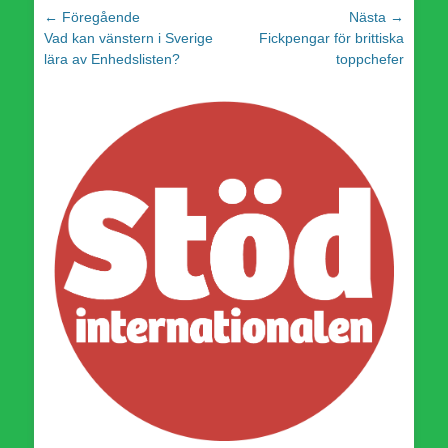
Inläggsnavigering
← Föregående
Nästa →
Föregående
Nästa
Vad kan vänstern i Sverige
Fickpengar för brittiska
inlägg:
inlägg:
lära av Enhedslisten?
toppchefer