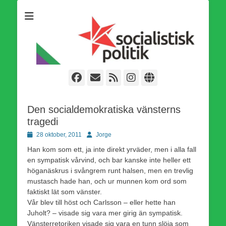
Som medlem i Socialistisk Politik är du medlem i den
Socialistisk Politik
världsomfattande socialistiska Fjärde Internationalen och en viktig
tillgång i kampen för en socialistisk framtid!
Facebook
E-
Webbflöde
Instagram
Webbplats
post
Den socialdemokratiska vänsterns
tragedi
Publicerad
Författare
28 oktober, 2011
Jorge
den
Han kom som ett, ja inte direkt yrväder, men i alla fall
en sympatisk vårvind, och bar kanske inte heller ett
höganäskrus i svångrem runt halsen, men en trevlig
mustasch hade han, och ur munnen kom ord som
faktiskt lät som vänster.
Vår blev till höst och Carlsson – eller hette han
Juholt? – visade sig vara mer girig än sympatisk.
Vänsterretoriken visade sig vara en tunn slöja som