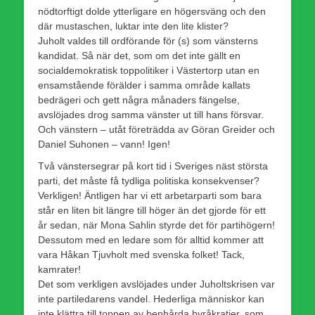
nödtorftigt dolde ytterligare en högersväng och den
där mustaschen, luktar inte den lite klister?
Juholt valdes till ordförande för (s) som vänsterns
kandidat. Så när det, som om det inte gällt en
socialdemokratisk toppolitiker i Västertorp utan en
ensamstående förälder i samma område kallats
bedrägeri och gett några månaders fängelse,
avslöjades drog samma vänster ut till hans försvar.
Och vänstern – utåt företrädda av Göran Greider och
Daniel Suhonen – vann! Igen!
Två vänstersegrar på kort tid i Sveriges näst största
parti, det måste få tydliga politiska konsekvenser?
Verkligen! Äntligen har vi ett arbetarparti som bara
står en liten bit längre till höger än det gjorde för ett
år sedan, när Mona Sahlin styrde det för partihögern!
Dessutom med en ledare som för alltid kommer att
vara Håkan Tjuvholt med svenska folket! Tack,
kamrater!
Det som verkligen avslöjades under Juholtskrisen var
inte partiledarens vandel. Hederliga människor kan
inte klättra till toppen av benhårda byråkratier, som