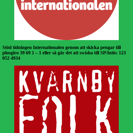
Stöd tidningen Internationalen genom att skicka pengar till
plusgiro 39 69 1 – 1 eller så går det att swisha till SP/Intis: 123
052 4934