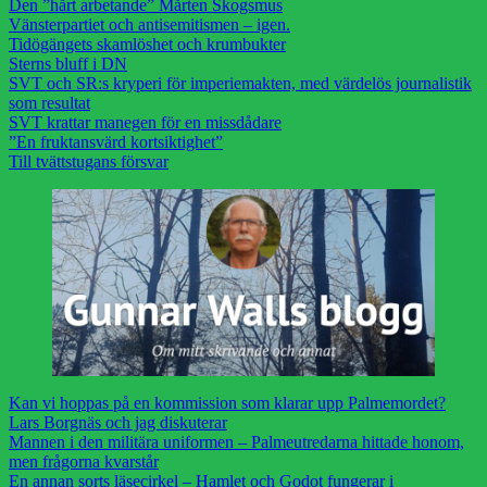
Den ”hårt arbetande” Mårten Skogsmus
Vänsterpartiet och antisemitismen – igen.
Tidögängets skamlöshet och krumbukter
Sterns bluff i DN
SVT och SR:s kryperi för imperiemakten, med värdelös journalistik
som resultat
SVT krattar manegen för en missdådare
”En fruktansvärd kortsiktighet”
Till tvättstugans försvar
Kan vi hoppas på en kommission som klarar upp Palmemordet?
Lars Borgnäs och jag diskuterar
Mannen i den militära uniformen – Palmeutredarna hittade honom,
men frågorna kvarstår
En annan sorts läsecirkel – Hamlet och Godot fungerar i