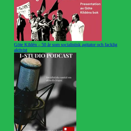
Göte Kildén – 50 år som socialistisk agitator och facklig
aktivist