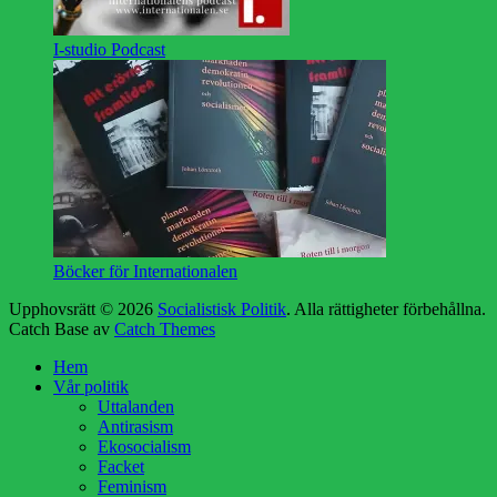
I-studio Podcast
Böcker för Internationalen
Upphovsrätt © 2026
Socialistisk Politik
. Alla rättigheter förbehållna.
Catch Base av
Catch Themes
Rulla
Hem
upp
Vår politik
Uttalanden
Antirasism
Ekosocialism
Facket
Feminism