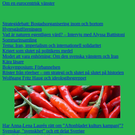
Om en eurocentrisk vänster
Strategidebatt: Bostadsorganisering inom och bortom
Hyresgästföreningen
Vad är naturen egentligen värd? – Intervju med Alyssa Battistoni
Sommarinsamling
Tema: Iran, imperialism och internationell solidaritet
Kriget som slutet på politikens medel
Modet att vara enhörning: Om den svenska vänstern och Iran
Kära läsare
Boksymposium: Förbannelsen
Röster från rörelser – om strategi och slutet på slutet på historien
Wolfgang Fritz Haug och ideologibegreppet
Har Anna-Lena Laurén rätt om ”Aftonbladet kulturs kampanj”?
Svenskar, ”svenskhet” och ett delat Sverige