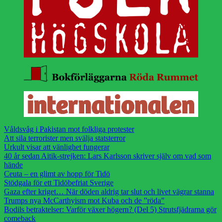
Våldsvåg i Pakistan mot folkliga protester
Att sila terrorister men svälja statsterror
Urkult visar att vänlighet fungerar
40 år sedan Aitik-strejken: Lars Karlsson skriver själv om vad som
hände
Ceuta – en glimt av hopp för Tidö
Stödgala för ett Tidöbefriat Sverige
Gaza efter kriget… När döden aldrig tar slut och livet vägrar stanna
Trumps nya McCarthyism mot Kuba och de ”röda”
Bodils betraktelser: Varför växer högern? (Del 5) Strutsfjädrarna gör
comeback