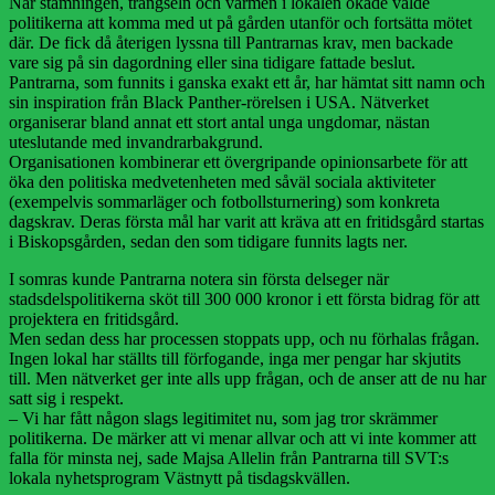
När stämningen, trängseln och värmen i lokalen ökade valde
politikerna att komma med ut på gården utanför och fortsätta mötet
där. De fick då återigen lyssna till Pantrarnas krav, men backade
vare sig på sin dagordning eller sina tidigare fattade beslut.
Pantrarna, som funnits i ganska exakt ett år, har hämtat sitt namn och
sin inspiration från Black Panther-rörelsen i USA. Nätverket
organiserar bland annat ett stort antal unga ungdomar, nästan
uteslutande med invandrarbakgrund.
Organisationen kombinerar ett övergripande opinionsarbete för att
öka den politiska medvetenheten med såväl sociala aktiviteter
(exempelvis sommarläger och fotbollsturnering) som konkreta
dagskrav. Deras första mål har varit att kräva att en fritidsgård startas
i Biskopsgården, sedan den som tidigare funnits lagts ner.
I somras kunde Pantrarna notera sin första delseger när
stadsdelspolitikerna sköt till 300 000 kronor i ett första bidrag för att
projektera en fritidsgård.
Men sedan dess har processen stoppats upp, och nu förhalas frågan.
Ingen lokal har ställts till förfogande, inga mer pengar har skjutits
till. Men nätverket ger inte alls upp frågan, och de anser att de nu har
satt sig i respekt.
– Vi har fått någon slags legitimitet nu, som jag tror skrämmer
politikerna. De märker att vi menar allvar och att vi inte kommer att
falla för minsta nej, sade Majsa Allelin från Pantrarna till SVT:s
lokala nyhetsprogram Västnytt på tisdagskvällen.