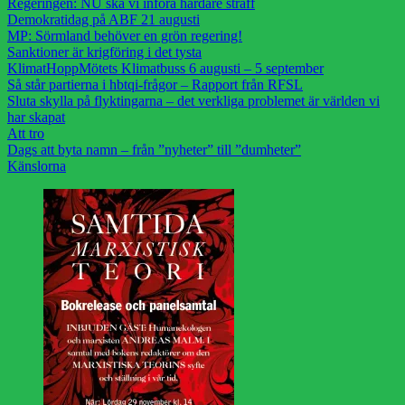
Regeringen: NU ska vi införa hårdare straff
Demokratidag på ABF 21 augusti
MP: Sörmland behöver en grön regering!
Sanktioner är krigföring i det tysta
KlimatHoppMötets Klimatbuss 6 augusti – 5 september
Så står partierna i hbtqi-frågor – Rapport från RFSL
Sluta skylla på flyktingarna – det verkliga problemet är världen vi
har skapat
Att tro
Dags att byta namn – från ”nyheter” till ”dumheter”
Känslorna