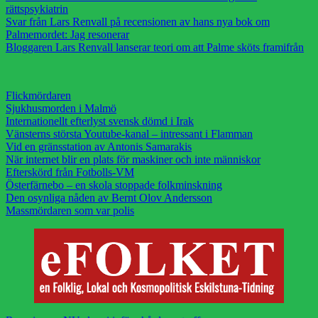
rättspsykiatrin
Svar från Lars Renvall på recensionen av hans nya bok om
Palmemordet: Jag resonerar
Bloggaren Lars Renvall lanserar teori om att Palme sköts framifrån
Flickmördaren
Sjukhusmorden i Malmö
Internationellt efterlyst svensk dömd i Irak
Vänsterns största Youtube-kanal – intressant i Flamman
Vid en gränsstation av Antonis Samarakis
När internet blir en plats för maskiner och inte människor
Efterskörd från Fotbolls-VM
Österfärnebo – en skola stoppade folkminskning
Den osynliga nåden av Bernt Olov Andersson
Massmördaren som var polis