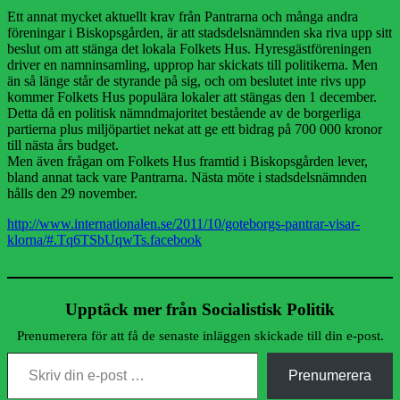
Ett annat mycket aktuellt krav från Pantrarna och många andra
föreningar i Biskopsgården, är att stadsdelsnämnden ska riva upp sitt
beslut om att stänga det lokala Folkets Hus. Hyresgästföreningen
driver en namninsamling, upprop har skickats till politikerna. Men
än så länge står de styrande på sig, och om beslutet inte rivs upp
kommer Folkets Hus populära lokaler att stängas den 1 december.
Detta då en politisk nämndmajoritet bestående av de borgerliga
partierna plus miljöpartiet nekat att ge ett bidrag på 700 000 kronor
till nästa års budget.
Men även frågan om Folkets Hus framtid i Biskopsgården lever,
bland annat tack vare Pantrarna. Nästa möte i stadsdelsnämnden
hålls den 29 november.
http://www.internationalen.se/2011/10/goteborgs-pantrar-visar-
klorna/#.Tq6TSbUqwTs.facebook
Upptäck mer från Socialistisk Politik
Prenumerera för att få de senaste inläggen skickade till din e-post.
Skriv din e-post …
Prenumerera