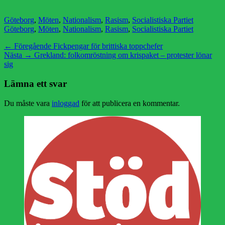
Kategorier
Etiketter
Göteborg
,
Möten
,
Nationalism
,
Rasism
,
Socialistiska Partiet
Göteborg
,
Möten
,
Nationalism
,
Rasism
,
Socialistiska Partiet
Inläggsnavigering
Föregående
← Föregående
Fickpengar för brittiska toppchefer
Nästa
inlägg:
Nästa →
Grekland: folkomröstning om krispaket – protester lönar
inlägg:
sig
Lämna ett svar
Du måste vara
inloggad
för att publicera en kommentar.