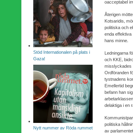
oacceptabel inv
Återigen mötte
Kotsaridis, mö
politiska och
enda effektiv
hans minne.
Stöd Internationalen på plats i
Ledningarna fö
Gaza!
och KKE, bidrog
misslyckades me
Ordföranden fö
tystnadens kon
Emellertid begr
befann han sig
arbetarklassen, 
delaktiga i en 
Kommunistpart
politiska håll
Nytt nummer av Röda rummet
av parlamentet t