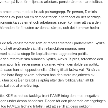
erkan på livet för miljontals arbetare, pensionärer och arbetslösa.
s protesterna med ett brutalt polisangrepp. En person, Dimitris
rdades av polis vid en demonstration. Störtandet av det befintliga
 ekonomiska systemet och arbetarnas seger kommer att vara den
a hämnden för förlusten av denna kämpe, och det kommer hedra
r de två vänsterpartier som är representerade i parlamentet, Syriza
 på ett avgörande sätt till strejkmobiliseringarna, men
d att sätta stopp för kapitalisternas aggressiva politik.
r den reformistiska alliansen Syriza, Alexis Tsipras, fördömde den
spiration från regeringens sida med vilken den dolde sin politik.
änsade han sin oppositionella hållning till att kräva val. På så vis
 inte bara långt bakom behoven hos den stora majoriteten av
utan också en bra bit i släptåg efter den folkliga viljan att bli
radikal social omvälvning.
iet KKE och dess fackliga front PAME intog den mest negativa
ningen under dessa händelser. Dagen för den planerade omringningen
og PAME:s ledning tillfället i akt att se till att dess sektion i