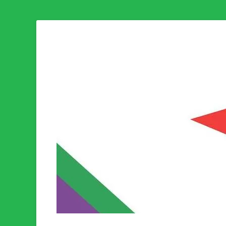
Som medlem i Socialistisk Politik är du medlem i den värld
Socialistisk Politi