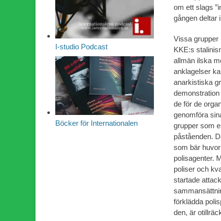
om ett slags ”i
gången deltar 
Vissa grupper 
I-studio Podcast
KKE:s stalinis
allmän ilska m
anklagelser kan
anarkistiska g
demonstration p
de för de orga
genomföra sina
Böcker för Internationalen
grupper som en
påståenden. De
som bär huvor 
polisagenter. 
poliser och kv
startade attac
sammansättnin
förklädda poli
den, är otillräc