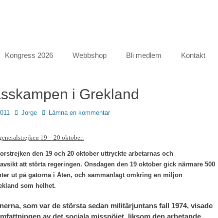
Kongress 2026
Webbshop
Bli medlem
Kontakt
skampen i Grekland
Författare
2011
Jorge
Lämna en kommentar
 generalstrejken 19 – 20 oktober:
torstrejken den 19 och 20 oktober uttryckte arbetarnas och
vsikt att störta regeringen.
O
nsdagen den 19 oktober gick närmare 500
ter ut på gatorna i Aten, och sammanlagt omkring en miljon
ekland som helhet.
erna, som var de största sedan militärjuntans fall 1974, visade
fattningen av det sociala missnöjet, liksom den arbetande