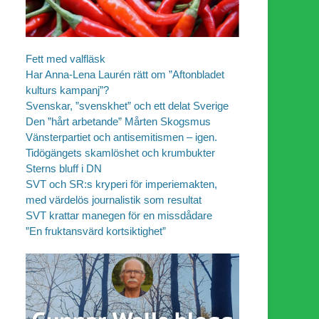
Fett med valfläsk
Har Anna-Lena Laurén rätt om ”Aftonbladet
kulturs kampanj”?
Svenskar, ”svenskhet” och ett delat Sverige
Den ”hårt arbetande” Mårten Skogsmus
Vänsterpartiet och antisemitismen – igen.
Tidögängets skamlöshet och krumbukter
Sterns bluff i DN
SVT och SR:s kryperi för imperiemakten,
med värdelös journalistik som resultat
SVT krattar manegen för en missdådare
”En fruktansvärd kortsiktighet”