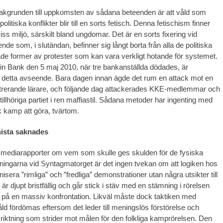
akgrunden till uppkomsten av sådana beteenden är att våld som
olitiska konflikter blir till en sorts fetisch. Denna fetischism finner
iss miljö, särskilt bland ungdomar. Det är en sorts fixering vid
de som, i slutändan, befinner sig långt borta från alla de politiska
de former av protester som kan vara verkligt hotande för systemet.
in Bank den 5 maj 2010, när tre bankanställda dödades, är
 i detta avseende. Bara dagen innan ägde det rum en attack mot en
rerande lärare, och följande dag attackerades KKE-medlemmar och
 tillhöriga partiet i ren maffiastil. Sådana metoder har ingenting med
sk kamp att göra, tvärtom.
ista saknades
mediarapporter om vem som skulle ges skulden för de fysiska
ngarna vid Syntagmatorget är det ingen tvekan om att logiken hos
isera ”rimliga” och ”fredliga” demonstrationer utan några utsikter till
är djupt bristfällig och går stick i stäv med en stämning i rörelsen
d på en massiv konfrontation. Likväl måste dock taktiken med
åld fördömas eftersom det leder till meningslös förstörelse och
n riktning som strider mot målen för den folkliga kamprörelsen. Den