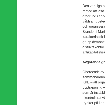
Den verkliga b
metod att lösa p
grogrund i en v
våldsamt beteen
och organisera
Branden i Marf
karakteristisk
grupp demonst
distriktskontor
antikapitalisti
Avgörande gn
Oberoende av 
sammandrabbni
KKE – att organ
upptrappning – 
som är inställ
okontrollerat v
trycker på i e