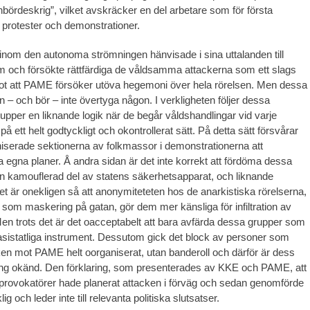
nbördeskrig”, vilket avskräcker en del arbetare som för första
i protester och demonstrationer.
inom den autonoma strömningen hänvisade i sina uttalanden till
m och försökte rättfärdiga de våldsamma attackerna som ett slags
ot att PAME försöker utöva hegemoni över hela rörelsen. Men dessa
 – och bör – inte övertyga någon. I verkligheten följer dessa
rupper en liknande logik när de begår våldshandlingar vid varje
å ett helt godtyckligt och okontrollerat sätt. På detta sätt försvårar
niserade sektionerna av folkmassor i demonstrationerna att
 egna planer. Å andra sidan är det inte korrekt att fördöma dessa
 kamouflerad del av statens säkerhetsapparat, och liknande
t är onekligen så att anonymiteteten hos de anarkistiska rörelserna,
som maskering på gatan, gör dem mer känsliga för infiltration av
Men trots det är det oacceptabelt att bara avfärda dessa grupper som
asistatliga instrument. Dessutom gick det block av personer som
ken mot PAME helt oorganiserat, utan banderoll och därför är dess
g okänd. Den förklaring, som presenterades av KKE och PAME, att
sprovokatörer hade planerat attacken i förväg och sedan genomförde
klig och leder inte till relevanta politiska slutsatser.