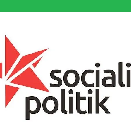
somfattande socialistiska Fjärde Internationalen och en viktig tillgång i kampe
k