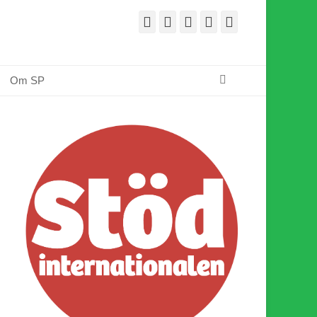
Facebook
E-
Webbflöde
Instagram
Webbplats
post
Sök
Om SP