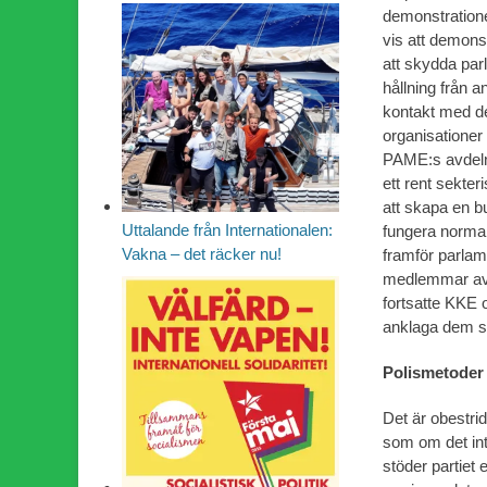
demonstration
vis att demon
att skydda parl
hållning från 
kontakt med de
organisationer
PAME:s avdelni
ett rent sekter
att skapa en bu
Uttalande från Internationalen:
fungera normal
Vakna – det räcker nu!
framför parlam
medlemmar av 
fortsatte KKE 
anklaga dem so
Polismetoder 
Det är obestrid
som om det int
stöder partiet e