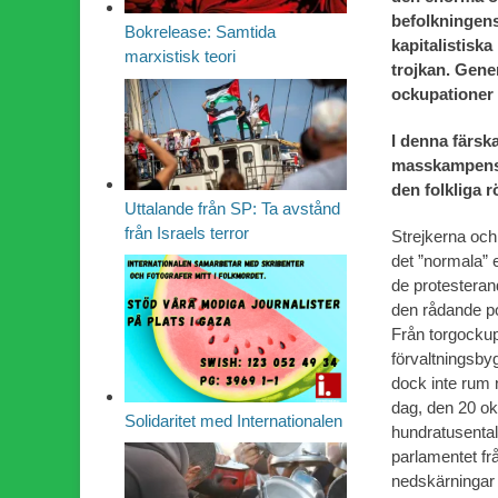
befolkningens
Bokrelease: Samtida
kapitalistiska
marxistisk teori
trojkan.
Gener
ockupationer 
I denna färska
masskampens G
den folkliga r
Uttalande från SP: Ta avstånd
från Israels terror
Strejkerna och
det ”normala” 
de protesteran
den rådande po
Från torgockupa
förvaltningsbyg
dock inte rum 
dag, den 20 ok
Solidaritet med Internationalen
hundratusental 
parlamentet fr
nedskärningar 