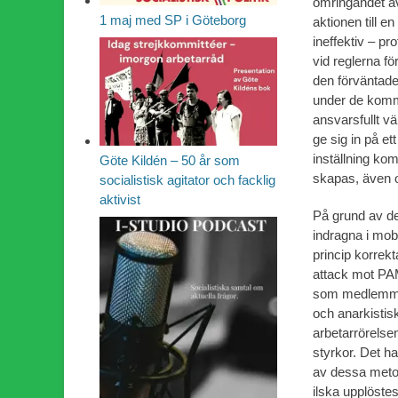
omringandet av
1 maj med SP i Göteborg
aktionen till e
ineffektiv – pr
vid reglerna fö
den förväntade
under de komma
ansvarsfullt v
ge sig in på e
inställning ko
Göte Kildén – 50 år som
skapas, även om
socialistisk agitator och facklig
aktivist
På grund av d
indragna i mob
princip korrekt
attack mot PA
som medlemmar 
och anarkistis
arbetarrörelsen
styrkor. Det ha
av dessa metod
ilska upplöste