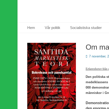
Primär meny
Hoppa
Hem
Vår politik
Socialistiska studier
till
innehåll
Om mas
Publicerad
7 november, 
den
Erfarenheter från
Den politiska s
medelklassens a
000 demonstran
människor i Gr
Demonstration
den enorma om