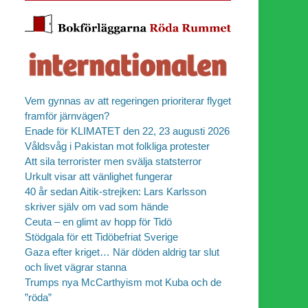
Vem gynnas av att regeringen prioriterar flyget
framför järnvägen?
Enade för KLIMATET den 22, 23 augusti 2026
Våldsvåg i Pakistan mot folkliga protester
Att sila terrorister men svälja statsterror
Urkult visar att vänlighet fungerar
40 år sedan Aitik-strejken: Lars Karlsson
skriver själv om vad som hände
Ceuta – en glimt av hopp för Tidö
Stödgala för ett Tidöbefriat Sverige
Gaza efter kriget… När döden aldrig tar slut
och livet vägrar stanna
Trumps nya McCarthyism mot Kuba och de
”röda”