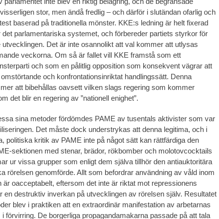
 parlamentet inte blev en riktig belägring, och de begränsade
n visserligen stor, men ändå fredlig – och därför i slutändan ofarlig och
otest baserad på traditionella mönster. KKE:s ledning är helt fixerad
r det parlamentariska systemet, och förbereder partiets styrkor för
 utvecklingen. Det är inte osannolikt att val kommer att utlysas
nde veckorna. Om så är fallet vill KKE framstå som ett
änsterparti och som en pålitlig opposition som konsekvent vägrar att
tt omstörtande och konfrontationsinriktat handlingssätt. Denna
mmer att bibehållas oavsett vilken slags regering som kommer
 det blir en regering av ”nationell enighet”.
essa sina metoder fördömdes PAME av tusentals aktivister som var
iliseringen. Det måste dock understrykas att denna legitima, och i
a, politiska kritik av PAME inte på något sätt kan rättfärdiga den
ME-sektionen med stenar, brädor, rökbomber och molotovcocktails
ur vissa grupper som enligt dem själva tillhör den antiauktoritära
ka rörelsen genomförde. Allt som befordrar användning av våld inom
 är oacceptabelt, eftersom det inte är riktat mot repressionens
r en destruktiv inverkan på utvecklingen av rörelsen själv. Resultatet
er blev i praktiken att en extraordinär manifestation av arbetarnas
s i förvirring. De borgerliga propagandamakarna passade på att tala