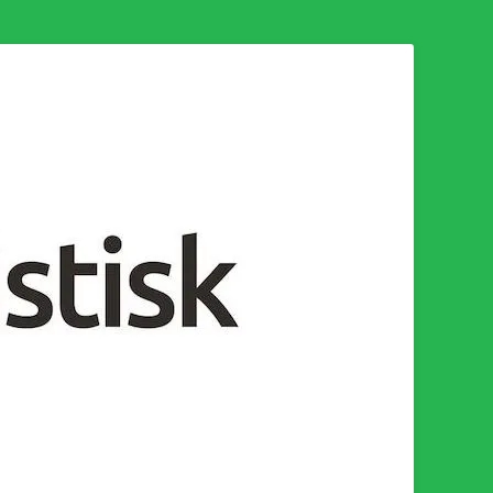
n för en socialistisk framtid!