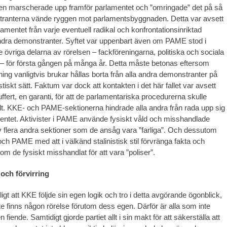
en marscherade upp framför parlamentet och ”omringade” det på så
stranterna vände ryggen mot parlamentsbyggnaden. Detta var avsett
amentet från varje eventuell radikal och konfrontationsinriktad
andra demonstranter. Syftet var uppenbart även om PAME stod i
 övriga delarna av rörelsen – fackföreningarna, politiska och sociala
 – för första gången på många år. Detta måste betonas eftersom
ng vanligtvis brukar hållas borta från alla andra demonstranter på
istiskt sätt. Faktum var dock att kontakten i det här fallet var avsett
ffert, en garanti, för att de parlamentariska procedurerna skulle
t. KKE- och PAME-sektionerna hindrade alla andra från rada upp sig
entet. Aktivister i PAME använde fysiskt våld och misshandlade
flera andra sektioner som de ansåg vara ”farliga”. Och dessutom
och PAME med att i välkänd stalinistisk stil förvränga fakta och
m de fysiskt misshandlat för att vara ”poliser”.
och förvirring
ligt att KKE följde sin egen logik och tro i detta avgörande ögonblick,
e finns någon rörelse förutom dess egen. Därför är alla som inte
n fiende. Samtidigt gjorde partiet allt i sin makt för att säkerställa att