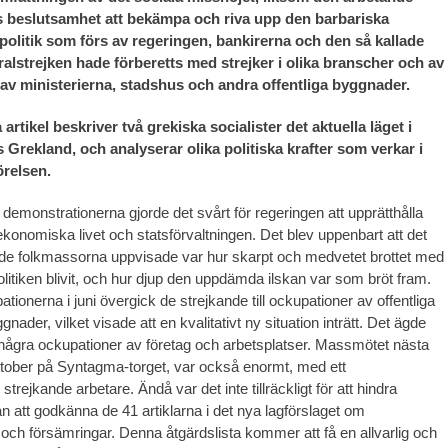
 beslutsamhet att bekämpa och riva upp den barbariska
 politik som förs av regeringen, bankirerna och den så kallade
alstrejken hade förberetts med strejker i olika branscher och av
av ministerierna, stadshus och andra offentliga byggnader.
 artikel beskriver två grekiska socialister det aktuella läget i
rekland, och analyserar olika politiska krafter som verkar i
örelsen.
 demonstrationerna gjorde det svårt för regeringen att upprätthålla
ekonomiska livet och statsförvaltningen. Det blev uppenbart att det
de folkmassorna uppvisade var hur skarpt och medvetet brottet med
litiken blivit, och hur djup den uppdämda ilskan var som bröt fram.
tionerna i juni övergick de strejkande till ockupationer av offentliga
gnader, vilket visade att en kvalitativt ny situation inträtt. Det ägde
några ockupationer av företag och arbetsplatser. Massmötet nästa
tober på Syntagma-torget, var också enormt, med ett
strejkande arbetare. Ändå var det inte tillräckligt för att hindra
ån att godkänna de 41 artiklarna i det nya lagförslaget om
och försämringar. Denna åtgärdslista kommer att få en allvarlig och