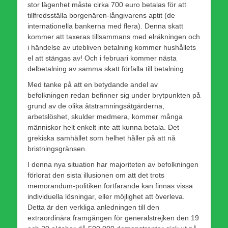
stor lägenhet måste cirka 700 euro betalas för att
tillfredsställa borgenären-långivarens aptit (de
internationella bankerna med flera). Denna skatt
kommer att taxeras tillsammans med elräkningen och
i händelse av utebliven betalning kommer hushållets
el att stängas av! Och i februari kommer nästa
delbetalning av samma skatt förfalla till betalning.
Med tanke på att en betydande andel av
befolkningen redan befinner sig under brytpunkten på
grund av de olika åtstramningsåtgärderna,
arbetslöshet, skulder medmera, kommer många
människor helt enkelt inte att kunna betala. Det
grekiska samhället som helhet håller på att nå
bristningsgränsen.
I denna nya situation har majoriteten av befolkningen
förlorat den sista illusionen om att det trots
memorandum-politiken fortfarande kan finnas vissa
individuella lösningar, eller möjlighet att överleva.
Detta är den verkliga anledningen till den
extraordinära framgången för generalstrejken den 19