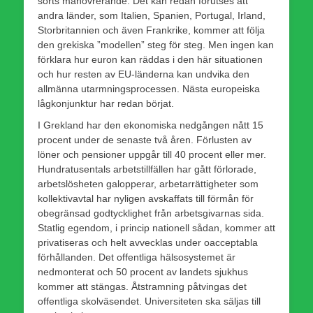
sorts manövrerande. Det kan redan förutses att
andra länder, som Italien, Spanien, Portugal, Irland,
Storbritannien och även Frankrike, kommer att följa
den grekiska ”modellen” steg för steg. Men ingen kan
förklara hur euron kan räddas i den här situationen
och hur resten av EU-länderna kan undvika den
allmänna utarmningsprocessen. Nästa europeiska
lågkonjunktur har redan börjat.
I Grekland har den ekonomiska nedgången nått 15
procent under de senaste två åren. Förlusten av
löner och pensioner uppgår till 40 procent eller mer.
Hundratusentals arbetstillfällen har gått förlorade,
arbetslösheten galopperar, arbetarrättigheter som
kollektivavtal har nyligen avskaffats till förmån för
obegränsad godtycklighet från arbetsgivarnas sida.
Statlig egendom, i princip nationell sådan, kommer att
privatiseras och helt avvecklas under oacceptabla
förhållanden. Det offentliga hälsosystemet är
nedmonterat och 50 procent av landets sjukhus
kommer att stängas. Åtstramning påtvingas det
offentliga skolväsendet. Universiteten ska säljas till