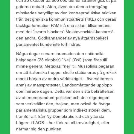
och 20 oktober då 500 000 demonstranter gick ut på
gatorna enbart i Aten, även om denna framgång
minskades betydligt av den kontraproduktiva taktiken
från det grekiska kommunistpartiets (KKE) och deras
fackliga formation PAME å ena sidan, tillsammans
med det ”svarta blockets” Molotovcocktail-kastare å
den andra. Godkännandet av nya åtgärdspaket i
parlamentet kunde inte förhindras.
Några dagar senare inramades den nationella
helgdagen (28 oktober) ”Nej” (Oxi) (som firas till
minne general Metaxas’ “nej” till Mussolinis begäran
om att italienska trupper skulle stationeras på grekisk
mark i början av andra världskriget – översättarens
anm) av massprotester. Landsomfattande upplopp
dominerade dagen. Detta var den sista bekräftelsen
av att memorandum-politiken och de i regeringen
som verkställer den, trojkan, men också de övriga
parlamentariska grupper som indirekt stöder dem,
framför allt från Ny Demokratis led och yttersta
högern i LAOS – har förlorat all trovärdighet, eller
närmar sig den punkten.