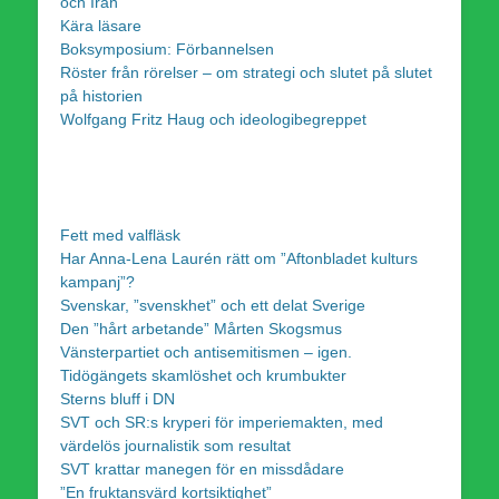
och Iran
Kära läsare
Boksymposium: Förbannelsen
Röster från rörelser – om strategi och slutet på slutet
på historien
Wolfgang Fritz Haug och ideologibegreppet
Fett med valfläsk
Har Anna-Lena Laurén rätt om ”Aftonbladet kulturs
kampanj”?
Svenskar, ”svenskhet” och ett delat Sverige
Den ”hårt arbetande” Mårten Skogsmus
Vänsterpartiet och antisemitismen – igen.
Tidögängets skamlöshet och krumbukter
Sterns bluff i DN
SVT och SR:s kryperi för imperiemakten, med
värdelös journalistik som resultat
SVT krattar manegen för en missdådare
”En fruktansvärd kortsiktighet”