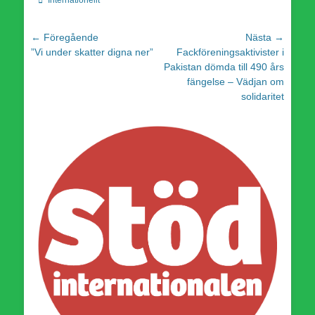
Inläggsnavigering
← Föregående
Nästa →
Föregående
Nästa
”Vi under skatter digna ner”
Fackföreningsaktivister i
inlägg:
inlägg:
Pakistan dömda till 490 års
fängelse – Vädjan om
solidaritet