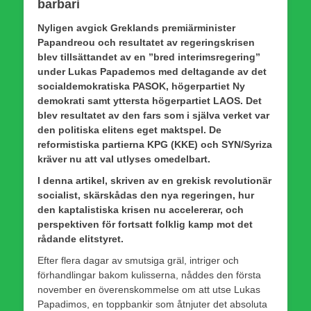
barbari
Nyligen avgick Greklands premiärminister
Papandreou och resultatet av regeringskrisen
blev tillsättandet av en ”bred interimsregering”
under Lukas Papademos med deltagande av det
socialdemokratiska PASOK, högerpartiet Ny
demokrati samt yttersta högerpartiet LAOS. Det
blev resultatet av den fars som i själva verket var
den politiska elitens eget maktspel. De
reformistiska partierna KPG (KKE) och SYN/Syriza
kräver nu att val utlyses omedelbart.
I denna artikel, skriven av en grekisk revolutionär
socialist, skärskådas den nya regeringen, hur
den kaptalistiska krisen nu accelererar, och
perspektiven för fortsatt folklig kamp mot det
rådande elitstyret.
Efter flera dagar av smutsiga gräl, intriger och
förhandlingar bakom kulisserna, nåddes den första
november en överenskommelse om att utse Lukas
Papadimos, en toppbankir som åtnjuter det absoluta