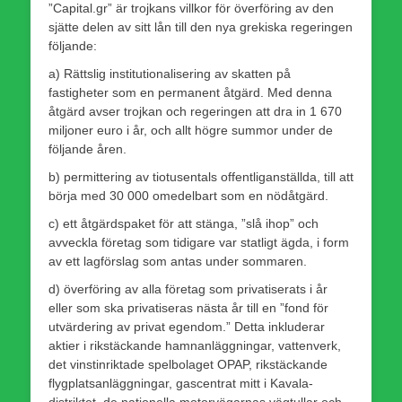
”Capital.gr” är trojkans villkor för överföring av den
sjätte delen av sitt lån till den nya grekiska regeringen
följande:
a) Rättslig institutionalisering av skatten på
fastigheter som en permanent åtgärd. Med denna
åtgärd avser trojkan och regeringen att dra in 1 670
miljoner euro i år, och allt högre summor under de
följande åren.
b) permittering av tiotusentals offentliganställda, till att
börja med 30 000 omedelbart som en nödåtgärd.
c) ett åtgärdspaket för att stänga, ”slå ihop” och
avveckla företag som tidigare var statligt ägda, i form
av ett lagförslag som antas under sommaren.
d) överföring av alla företag som privatiserats i år
eller som ska privatiseras nästa år till en ”fond för
utvärdering av privat egendom.” Detta inkluderar
aktier i rikstäckande hamnanläggningar, vattenverk,
det vinstinriktade spelbolaget OPAP, rikstäckande
flygplatsanläggningar, gascentrat mitt i Kavala-
distriktet, de nationella motorvägarnas vägtullar och