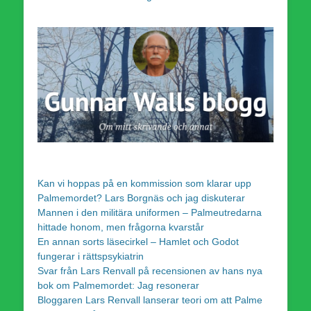
Kan vi hoppas på en kommission som klarar upp
Palmemordet? Lars Borgnäs och jag diskuterar
Mannen i den militära uniformen – Palmeutredarna
hittade honom, men frågorna kvarstår
En annan sorts läsecirkel – Hamlet och Godot
fungerar i rättspsykiatrin
Svar från Lars Renvall på recensionen av hans nya
bok om Palmemordet: Jag resonerar
Bloggaren Lars Renvall lanserar teori om att Palme