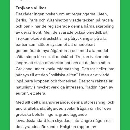
Trojkans villkor
Det råder ingen tvekan om att regeringarna i Aten,
Berlin, Paris och Washington visade tecken på rädsla
och panik när de registrerade denna hårda skärpning
av deras front. Men de svarade också omedelbart.
Trojkan ökade drastiskt sina påtryckningar på alla
partier som stöder systemet att omedelbart
genomföra de nya åtgärderna och med alla medel
sätta stopp för socialt motstånd. Trojkan tvekar inte
längre att ställa oförtäckta hot och att de facto sätta
Grekland under konkursförvaltning. Den tar heller inte
hänsyn till att den ”politiska eliten” i Aten är avklädd
inpå bara kroppen och förnedrad. Det som räknas är
naturligtvis mycket verkliga intressen, ”räddningen av
euron”, etcetera.
Med allt detta manövrerande, denna utpressning, och
andra allehanda åtgärder, spelar frågan om hur den
grekiska befolkningens grundläggande
levnadsstandard kan skyddas, inte längre någon roll i
de styrandes tänkande. Enligt en rapport av