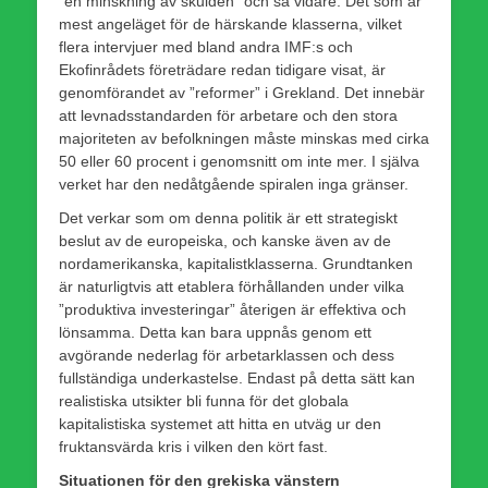
”en minskning av skulden” och så vidare. Det som är
mest angeläget för de härskande klasserna, vilket
flera intervjuer med bland andra IMF:s och
Ekofinrådets företrädare redan tidigare visat, är
genomförandet av ”reformer” i Grekland. Det innebär
att levnadsstandarden för arbetare och den stora
majoriteten av befolkningen måste minskas med cirka
50 eller 60 procent i genomsnitt om inte mer. I själva
verket har den nedåtgående spiralen inga gränser.
Det verkar som om denna politik är ett strategiskt
beslut av de europeiska, och kanske även av de
nordamerikanska, kapitalistklasserna. Grundtanken
är naturligtvis att etablera förhållanden under vilka
”produktiva investeringar” återigen är effektiva och
lönsamma. Detta kan bara uppnås genom ett
avgörande nederlag för arbetarklassen och dess
fullständiga underkastelse. Endast på detta sätt kan
realistiska utsikter bli funna för det globala
kapitalistiska systemet att hitta en utväg ur den
fruktansvärda kris i vilken den kört fast.
Situationen för den grekiska vänstern