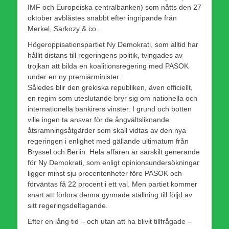
IMF och Europeiska centralbanken) som nåtts den 27
oktober avblåstes snabbt efter ingripande från
Merkel, Sarkozy & co .
Högeroppisationspartiet Ny Demokrati, som alltid har
hållit distans till regeringens politik, tvingades av
trojkan att bilda en koalitionsregering med PASOK
under en ny premiärminister.
Således blir den grekiska republiken, även officiellt,
en regim som uteslutande bryr sig om nationella och
internationella bankirers vinster. I grund och botten
ville ingen ta ansvar för de ångvältsliknande
åtsramningsåtgärder som skall vidtas av den nya
regeringen i enlighet med gällande ultimatum från
Bryssel och Berlin. Hela affären är särskilt generande
för Ny Demokrati, som enligt opinionsundersökningar
ligger minst sju procentenheter före PASOK och
förväntas få 22 procent i ett val. Men partiet kommer
snart att förlora denna gynnade ställning till följd av
sitt regeringsdeltagande.
Efter en lång tid – och utan att ha blivit tillfrågade –