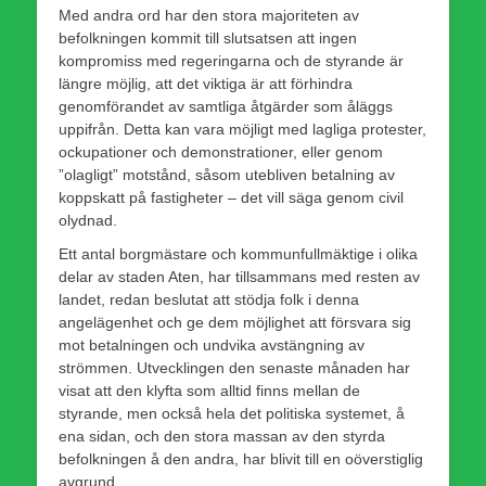
Med andra ord har den stora majoriteten av
befolkningen kommit till slutsatsen att ingen
kompromiss med regeringarna och de styrande är
längre möjlig, att det viktiga är att förhindra
genomförandet av samtliga åtgärder som åläggs
uppifrån. Detta kan vara möjligt med lagliga protester,
ockupationer och demonstrationer, eller genom
”olagligt” motstånd, såsom utebliven betalning av
koppskatt på fastigheter – det vill säga genom civil
olydnad.
Ett antal borgmästare och kommunfullmäktige i olika
delar av staden Aten, har tillsammans med resten av
landet, redan beslutat att stödja folk i denna
angelägenhet och ge dem möjlighet att försvara sig
mot betalningen och undvika avstängning av
strömmen. Utvecklingen den senaste månaden har
visat att den klyfta som alltid finns mellan de
styrande, men också hela det politiska systemet, å
ena sidan, och den stora massan av den styrda
befolkningen å den andra, har blivit till en oöverstiglig
avgrund.