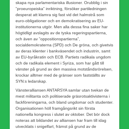
skapa nya parlamentariska illusioner. Orubblig i sin
”proeuropeiska” inriktning, försöker partiledningen
desperat att klamra sig fast vid det halmstrå som
euro-obligationer och en demokratisering av EU-
institutionerna utgör. Men alla dessa fina saker har
högtidligt avslagits av de tyska regeringspartierna,
och även av ”oppositionspartierna”,
socialdemokraterna (SPD) och De gröna, och givetvis
av deras klienter i bankväsendet och industrin, samt
av EU-byråkratin och ECB. Partiets radikala ungdom
och de radikala element i Syriza, som har gått till
vänster på grund av den massiva motståndsrörelsen,
krockar alltmer med de gränser som fastställts av
SYN:s ledarskap.
Vänsteralliansen ANTARSYA samlar utan tvekan de
mest militanta och politiserade gräsrotsaktivisterna i
fackföreningarna, och bland ungdomar och studenter.
Organisationen höll framgångsrikt sin första
nationella kongress i slutet av oktober. Det bör dock
noteras att bildandet av alliansen har fram till idag
utvecklats i snigelfart, främst på grund av de