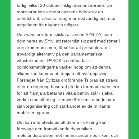
farlig, vilket 20 oktober rikligt demonstrerade. De
motsvarar inte arbetarklassens behov av en
enhetsfront, vilken är idag mer nödvändig och mer
angelägen än någonsin tidigare.
Den vänsterreformistiska alliansen SYRIZA, som
domineras av SYN, ett reformistiskt parti med rötter i
euro-kommunismen, försöker att presentera ett
trovärdigt alternativ på den parlamentariska
vänsterkanten. PASOK:s snabba fall i
opinionsmätningarna väcker hopp om att denna
allians kan komma att åtnjuta ett nytt uppsving.
Förslaget från Syrizas ordförande Tsipras att sträva
efter en regering baserad på den förenade vänstern
för att främja arbetarnas vitala behov står i själva
verket i motsättning till massrörelsens omedelbara
självorganisering och stärkandet av de militanta
mobiliseringarna.
Det kan inte uteslutas att denna inriktning kan
försvaga den framväxande dynamiken i
motståndsrörelsen mot memorandum-politiken, och