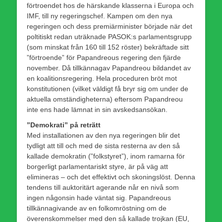
förtroendet hos de härskande klasserna i Europa och
IMF, till ny regeringschef. Kampen om den nya
regeringen och dess premiärminister började när det
poltitiskt redan uträknade PASOK:s parlamentsgrupp
(som minskat från 160 till 152 röster) bekräftade sitt
”förtroende” för Papandreous regering den fjärde
november. Då tillkännagav Papandreou bildandet av
en koalitionsregering. Hela proceduren bröt mot
konstitutionen (vilket väldigt få bryr sig om under de
aktuella omständigheterna) eftersom Papandreou
inte ens hade lämnat in sin avskedsansökan.
”Demokrati” på reträtt
Med installationen av den nya regeringen blir det
tydligt att till och med de sista resterna av den så
kallade demokratin (”folkstyret”), inom ramarna för
borgerligt parlamentariskt styre, är på väg att
elimineras – och det effektivt och skoningslöst. Denna
tendens till auktoritärt agerande når en nivå som
ingen någonsin hade väntat sig. Papandreous
tillkännagivande av en folkomröstning om de
överenskommelser med den så kallade trojkan (EU,