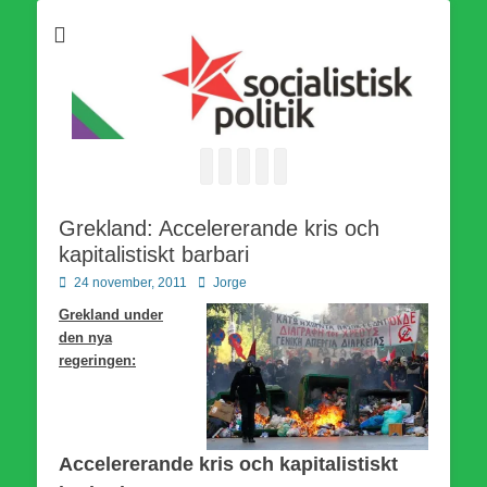
Som medlem i Socialistisk Politik är du medlem i den
Socialistisk Politik
världsomfattande socialistiska Fjärde Internationalen och en viktig
tillgång i kampen för en socialistisk framtid!
Facebook
E-
Webbflöde
Instagram
Webbplats
post
Grekland: Accelererande kris och
kapitalistiskt barbari
Publicerad
Författare
24 november, 2011
Jorge
den
Grekland under
den nya
regeringen:
Accelererande kris och kapitalistiskt