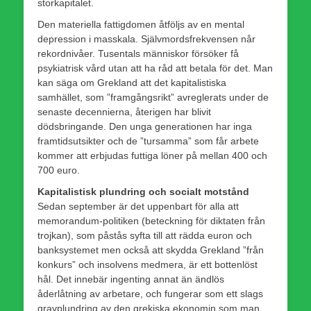
storkapitalet.
Den materiella fattigdomen åtföljs av en mental
depression i masskala. Självmordsfrekvensen når
rekordnivåer. Tusentals människor försöker få
psykiatrisk vård utan att ha råd att betala för det. Man
kan säga om Grekland att det kapitalistiska
samhället, som ”framgångsrikt” avreglerats under de
senaste decennierna, återigen har blivit
dödsbringande. Den unga generationen har inga
framtidsutsikter och de ”tursamma” som får arbete
kommer att erbjudas futtiga löner på mellan 400 och
700 euro.
Kapitalistisk plundring och socialt motstånd
Sedan september är det uppenbart för alla att
memorandum-politiken (beteckning för diktaten från
trojkan), som påstås syfta till att rädda euron och
banksystemet men också att skydda Grekland ”från
konkurs” och insolvens medmera, är ett bottenlöst
hål. Det innebär ingenting annat än ändlös
åderlåtning av arbetare, och fungerar som ett slags
gravplundring av den grekiska ekonomin som man