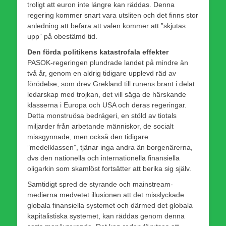
troligt att euron inte längre kan räddas. Denna
regering kommer snart vara utsliten och det finns stor
anledning att befara att valen kommer att ”skjutas
upp” på obestämd tid.
Den förda politikens katastrofala effekter
PASOK-regeringen plundrade landet på mindre än
två år, genom en aldrig tidigare upplevd räd av
förödelse, som drev Grekland till runens brant i delat
ledarskap med trojkan, det vill säga de härskande
klasserna i Europa och USA och deras regeringar.
Detta monstruösa bedrägeri, en stöld av tiotals
miljarder från arbetande människor, de socialt
missgynnade, men också den tidigare
”medelklassen”, tjänar inga andra än borgenärerna,
dvs den nationella och internationella finansiella
oligarkin som skamlöst fortsätter att berika sig själv.
Samtidigt spred de styrande och mainstream-
medierna medvetet illusionen att det misslyckade
globala finansiella systemet och därmed det globala
kapitalistiska systemet, kan räddas genom denna