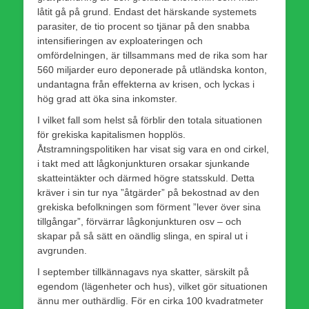
låtit gå på grund. Endast det härskande systemets
parasiter, de tio procent so tjänar på den snabba
intensifieringen av exploateringen och
omfördelningen, är tillsammans med de rika som har
560 miljarder euro deponerade på utländska konton,
undantagna från effekterna av krisen, och lyckas i
hög grad att öka sina inkomster.
I vilket fall som helst så förblir den totala situationen
för grekiska kapitalismen hopplös.
Åtstramningspolitiken har visat sig vara en ond cirkel,
i takt med att lågkonjunkturen orsakar sjunkande
skatteintäkter och därmed högre statsskuld. Detta
kräver i sin tur nya ”åtgärder” på bekostnad av den
grekiska befolkningen som förment ”lever över sina
tillgångar”, förvärrar lågkonjunkturen osv – och
skapar på så sätt en oändlig slinga, en spiral ut i
avgrunden.
I september tillkännagavs nya skatter, särskilt på
egendom (lägenheter och hus), vilket gör situationen
ännu mer outhärdlig. För en cirka 100 kvadratmeter