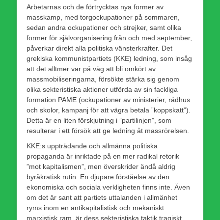
Arbetarnas och de förtrycktas nya former av
masskamp, med torgockupationer på sommaren,
sedan andra ockupationer och strejker, samt olika
former för självorganisering från och med september,
påverkar direkt alla politiska vänsterkrafter. Det
grekiska kommunistpartiets (KKE) ledning, som insåg
att det alltmer var på väg att bli omkört av
massmobiliseringarna, försökte stärka sig genom
olika sekteristiska aktioner utförda av sin fackliga
formation PAME (ockupationer av ministerier, rådhus
och skolor, kampanj för att vägra betala ”koppskatt”).
Detta är en liten förskjutning i ”partilinjen”, som
resulterar i ett försök att ge ledning åt massrörelsen.
KKE:s uppträdande och allmänna politiska
propaganda är inriktade på en mer radikal retorik
”mot kapitalismen”, men överskrider ändå aldrig
byråkratisk rutin. En djupare förståelse av den
ekonomiska och sociala verkligheten finns inte. Även
om det är sant att partiets uttalanden i allmänhet
ryms inom en antikapitalistisk och mekaniskt
marxistisk ram, är dess sekteristiska taktik tragiskt