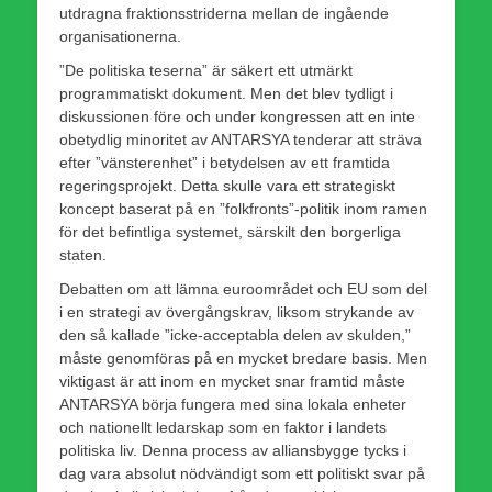
utdragna fraktionsstriderna mellan de ingående
organisationerna.
”De politiska teserna” är säkert ett utmärkt
programmatiskt dokument. Men det blev tydligt i
diskussionen före och under kongressen att en inte
obetydlig minoritet av ANTARSYA tenderar att sträva
efter ”vänsterenhet” i betydelsen av ett framtida
regeringsprojekt. Detta skulle vara ett strategiskt
koncept baserat på en ”folkfronts”-politik inom ramen
för det befintliga systemet, särskilt den borgerliga
staten.
Debatten om att lämna euroområdet och EU som del
i en strategi av övergångskrav, liksom strykande av
den så kallade ”icke-acceptabla delen av skulden,”
måste genomföras på en mycket bredare basis. Men
viktigast är att inom en mycket snar framtid måste
ANTARSYA börja fungera med sina lokala enheter
och nationellt ledarskap som en faktor i landets
politiska liv. Denna process av alliansbygge tycks i
dag vara absolut nödvändigt som ett politiskt svar på