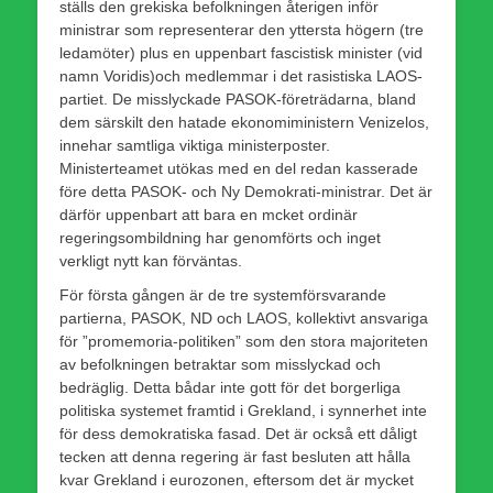
ställs den grekiska befolkningen återigen inför
ministrar som representerar den yttersta högern (tre
ledamöter) plus en uppenbart fascistisk minister (vid
namn Voridis)och medlemmar i det rasistiska LAOS-
partiet. De misslyckade PASOK-företrädarna, bland
dem särskilt den hatade ekonomiministern Venizelos,
innehar samtliga viktiga ministerposter.
Ministerteamet utökas med en del redan kasserade
före detta PASOK- och Ny Demokrati-ministrar. Det är
därför uppenbart att bara en mcket ordinär
regeringsombildning har genomförts och inget
verkligt nytt kan förväntas.
För första gången är de tre systemförsvarande
partierna, PASOK, ND och LAOS, kollektivt ansvariga
för ”promemoria-politiken” som den stora majoriteten
av befolkningen betraktar som misslyckad och
bedräglig. Detta bådar inte gott för det borgerliga
politiska systemet framtid i Grekland, i synnerhet inte
för dess demokratiska fasad. Det är också ett dåligt
tecken att denna regering är fast besluten att hålla
kvar Grekland i eurozonen, eftersom det är mycket