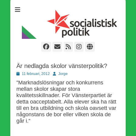
Som medlem i Socialistisk Politik är du medlem i den
Socialistisk Politik
världsomfattande socialistiska Fjärde Internationalen och en viktig
tillgång i kampen för en socialistisk framtid!
Facebook
E-
Webbflöde
Instagram
Webbplats
post
Är nedlagda skolor vänsterpolitik?
Publicerad
Författare
11 februari, 2012
Jorge
den
”Marknadslösningar och konkurrens
mellan skolor skapar stora
kvalitetsskillnader. För Vänsterpartiet är
detta oacceptabelt. Alla elever ska ha rätt
till en bra utbildning och skola oavsett var
någonstans de bor eller vilken skola de
går i.”