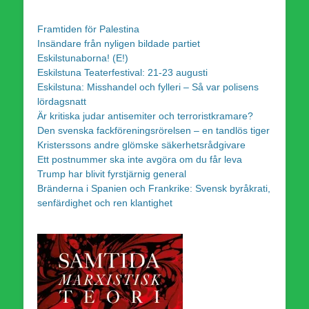
Framtiden för Palestina
Insändare från nyligen bildade partiet
Eskilstunaborna! (E!)
Eskilstuna Teaterfestival: 21-23 augusti
Eskilstuna: Misshandel och fylleri – Så var polisens
lördagsnatt
Är kritiska judar antisemiter och terroristkramare?
Den svenska fackföreningsrörelsen – en tandlös tiger
Kristerssons andre glömske säkerhetsrådgivare
Ett postnummer ska inte avgöra om du får leva
Trump har blivit fyrstjärnig general
Bränderna i Spanien och Frankrike: Svensk byråkrati,
senfärdighet och ren klantighet