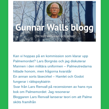
Kan vi hoppas på en kommission som klarar upp
Palmemordet? Lars Borgnäs och jag diskuterar
Mannen i den militära uniformen – Palmeutredarna
hittade honom, men frågorna kvarstår
En annan sorts läsecirkel – Hamlet och Godot
fungerar i rättspsykiatrin
Svar från Lars Renvall på recensionen av hans nya
bok om Palmemordet: Jag resonerar
Bloggaren Lars Renvall lanserar teori om att Palme
sköts framifrån