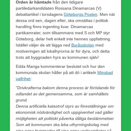
Orden är hämtade
från den tidigare
partiledarkandidaten Rossana Dinamarcas (V)
debattartikel i torsdagens
Göteborgs Posten
. Men när
dessa ord sen, dagen efter, ska omsättas i politisk
handling finns ingenting kvar. Dinamarcas
partikamrater, som tillsammans med S och MP styr
Göteborg, delar helt enkelt inte hennes uppfattning.
Istället väljer de att lägga ned
Buråsskolan
med
motiveringen att lokalhyrorna är för dyra, och detta
trots att byggnaden hyrs av kommunen själv!
Edda Manga kommenterar beslutet och hur den
kommunala skolan håller på att dö i artikeln
Minskad
valfrihet
:
”Drivkrafterna bakom denna process är förödande för
odlandet av det gemensamma, som är samhällets
grund.
Denna artificiella katastrof styrs av föreställningar om
ekonomisk nödvändighet och uppgivenhet vad gäller
möjligheten att politiskt påverka dåliga bestämmelser.
Som att kommunen ska leka uthyrnings­bolag med
sina egna byggnader till sina egna verksamheter så