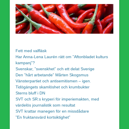
Fett med valfläsk
Har Anna-Lena Laurén rätt om ”Aftonbladet kulturs
kampanj”?
Svenskar, ”svenskhet” och ett delat Sverige
Den ”hårt arbetande” Mårten Skogsmus
Vänsterpartiet och antisemitismen – igen.
Tidögängets skamlöshet och krumbukter
Sterns bluff i DN
SVT och SR:s kryperi för imperiemakten, med
värdelös journalistik som resultat
SVT krattar manegen för en missdådare
”En fruktansvärd kortsiktighet”