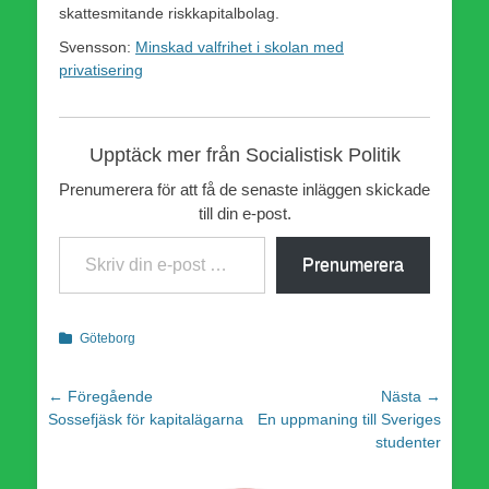
skattesmitande riskkapitalbolag.
Svensson:
Minskad valfrihet i skolan med
privatisering
Upptäck mer från Socialistisk Politik
Prenumerera för att få de senaste inläggen skickade
till din e-post.
Skriv din e-post …
Prenumerera
Kategorier
Göteborg
Inläggsnavigering
← Föregående
Nästa →
Föregående
Nästa
Sossefjäsk för kapitalägarna
En uppmaning till Sveriges
inlägg:
inlägg:
studenter