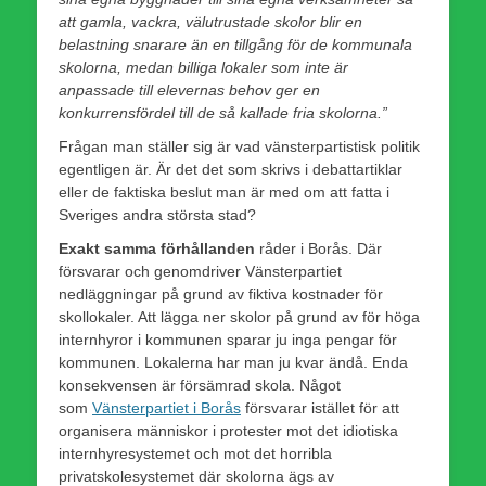
att gamla, vackra, välutrustade skolor blir en
belastning snarare än en tillgång för de kommunala
skolorna, medan billiga lokaler som inte är
anpassade till elevernas behov ger en
konkurrensfördel till de så kallade fria skolorna.”
Frågan man ställer sig är vad vänsterpartistisk politik
egentligen är. Är det det som skrivs i debattartiklar
eller de faktiska beslut man är med om att fatta i
Sveriges andra största stad?
Exakt samma förhållanden
råder i Borås. Där
försvarar och genomdriver Vänsterpartiet
nedläggningar på grund av fiktiva kostnader för
skollokaler. Att lägga ner skolor på grund av för höga
internhyror i kommunen sparar ju inga pengar för
kommunen. Lokalerna har man ju kvar ändå. Enda
konsekvensen är försämrad skola. Något
som
Vänsterpartiet i Borås
försvarar istället för att
organisera människor i protester mot det idiotiska
internhyresystemet och mot det horribla
privatskolesystemet där skolorna ägs av