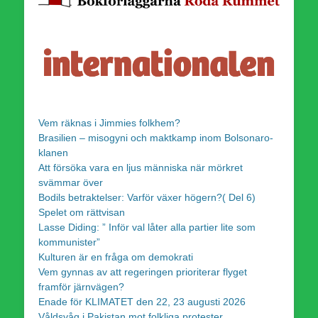
Vem räknas i Jimmies folkhem?
Brasilien – misogyni och maktkamp inom Bolsonaro-
klanen
Att försöka vara en ljus människa när mörkret
svämmar över
Bodils betraktelser: Varför växer högern?( Del 6)
Spelet om rättvisan
Lasse Diding: ” Inför val låter alla partier lite som
kommunister”
Kulturen är en fråga om demokrati
Vem gynnas av att regeringen prioriterar flyget
framför järnvägen?
Enade för KLIMATET den 22, 23 augusti 2026
Våldsvåg i Pakistan mot folkliga protester