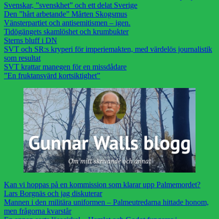
Svenskar, ”svenskhet” och ett delat Sverige
Den ”hårt arbetande” Mårten Skogsmus
Vänsterpartiet och antisemitismen – igen.
Tidögängets skamlöshet och krumbukter
Sterns bluff i DN
SVT och SR:s kryperi för imperiemakten, med värdelös journalistik
som resultat
SVT krattar manegen för en missdådare
”En fruktansvärd kortsiktighet”
Kan vi hoppas på en kommission som klarar upp Palmemordet?
Lars Borgnäs och jag diskuterar
Mannen i den militära uniformen – Palmeutredarna hittade honom,
men frågorna kvarstår