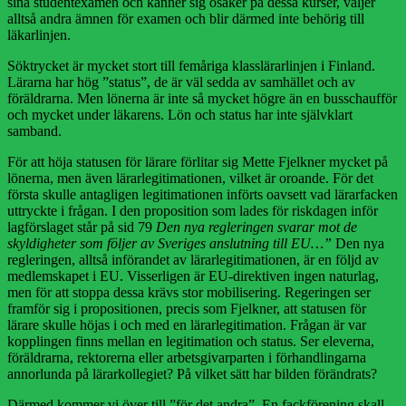
sina studentexamen och känner sig osäker på dessa kurser, väljer
alltså andra ämnen för examen och blir därmed inte behörig till
läkarlinjen.
Söktrycket är mycket stort till femåriga klasslärarlinjen i Finland.
Lärarna har hög ”status”, de är väl sedda av samhället och av
föräldrarna. Men lönerna är inte så mycket högre än en busschaufför
och mycket under läkarens. Lön och status har inte självklart
samband.
För att höja statusen för lärare förlitar sig Mette Fjelkner mycket på
lönerna, men även lärarlegitimationen, vilket är oroande. För det
första skulle antagligen legitimationen införts oavsett vad lärarfacken
uttryckte i frågan. I den proposition som lades för riskdagen inför
lagförslaget står på sid 79
Den nya regleringen svarar mot de
skyldigheter som följer av Sveriges anslutning till EU…”
Den nya
regleringen, alltså införandet av lärarlegitimationen, är en följd av
medlemskapet i EU. Visserligen är EU-direktiven ingen naturlag,
men för att stoppa dessa krävs stor mobilisering. Regeringen ser
framför sig i propositionen, precis som Fjelkner, att statusen för
lärare skulle höjas i och med en lärarlegitimation. Frågan är var
kopplingen finns mellan en legitimation och status. Ser eleverna,
föräldrarna, rektorerna eller arbetsgivarparten i förhandlingarna
annorlunda på lärarkollegiet? På vilket sätt har bilden förändrats?
Därmed kommer vi över till ”för det andra”. En fackförening skall