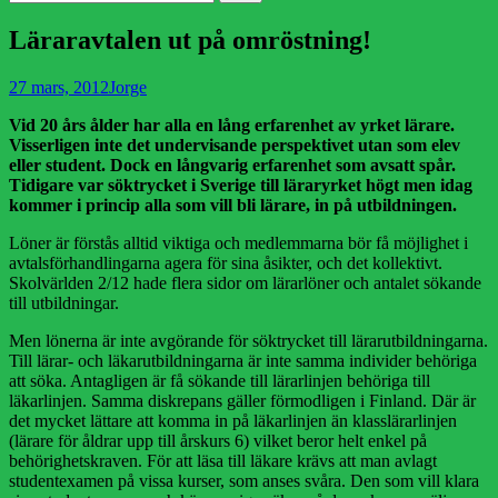
efter:
Läraravtalen ut på omröstning‏!
Publicerad
Författare
27 mars, 2012
Jorge
den
Vid 20 års ålder har alla en lång erfarenhet av yrket lärare.
Visserligen inte det undervisande perspektivet utan som elev
eller student. Dock en långvarig erfarenhet som avsatt spår.
Tidigare var söktrycket i Sverige till läraryrket högt men idag
kommer i princip alla som vill bli lärare, in på utbildningen.
Löner är förstås alltid viktiga och medlemmarna bör få möjlighet i
avtalsförhandlingarna agera för sina åsikter, och det kollektivt.
Skolvärlden 2/12 hade flera sidor om lärarlöner och antalet sökande
till utbildningar.
Men lönerna är inte avgörande för söktrycket till lärarutbildningarna.
Till lärar- och läkarutbildningarna är inte samma individer behöriga
att söka. Antagligen är få sökande till lärarlinjen behöriga till
läkarlinjen. Samma diskrepans gäller förmodligen i Finland. Där är
det mycket lättare att komma in på läkarlinjen än klasslärarlinjen
(lärare för åldrar upp till årskurs 6) vilket beror helt enkel på
behörighetskraven. För att läsa till läkare krävs att man avlagt
studentexamen på vissa kurser, som anses svåra. Den som vill klara