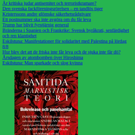
Är kritiska judar antisemiter och terroristkramare?
Den svenska fackföreningsrörelsen – en tandlös tiger
Kristerssons andre glömske säkerhetsrådgivare
Ett postnummer ska inte avgöra om du får leva
Trump har blivit fyrstjärnig general
Bränderna i Spanien och Frankrike: Svensk byråkrati, senfärdighet
och ren klantighet
Eskilstuna: Manifestationer för solidaritet med Palestina på lördag
8/8
Hur blev det att de friska inte får leva och de sjuka inte får dö?
Årsdagen av atombomben över Hiroshima
Eskilstuna: Man sparkade och slog kvinna