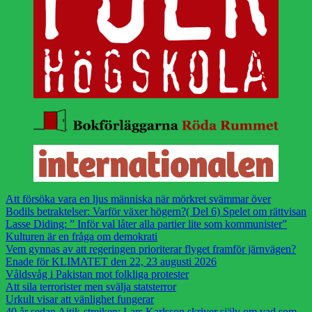
Att försöka vara en ljus människa när mörkret svämmar över
Bodils betraktelser: Varför växer högern?( Del 6) Spelet om rättvisan
Lasse Diding: ” Inför val låter alla partier lite som kommunister”
Kulturen är en fråga om demokrati
Vem gynnas av att regeringen prioriterar flyget framför järnvägen?
Enade för KLIMATET den 22, 23 augusti 2026
Våldsvåg i Pakistan mot folkliga protester
Att sila terrorister men svälja statsterror
Urkult visar att vänlighet fungerar
40 år sedan Aitik-strejken: Lars Karlsson skriver själv om vad som