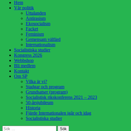
Hoppa
Hem
till
Vår politik
innehåll
Uttalanden
Antirasism
Ekosocialism
Facket
Feminism
Gemensam välfärd
Internationalism
Socialistiska studier
Kongress 2026
Webbshop
Bli medlem
Kontakt
Om SP
Vilka är vi?
Stadgar och program
Grundsatser (program)
Socialistisk rikskonferens 2021 – 2023
50-årsjubileum
Historia
Fjärde Internationalen igår och idag
Socialistiska studier
Sök
Sök