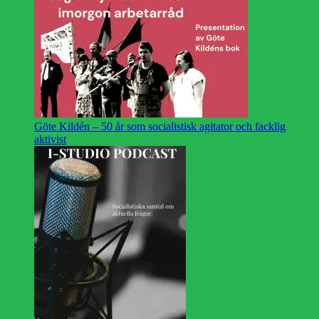
Göte Kildén – 50 år som socialistisk agitator och facklig
aktivist