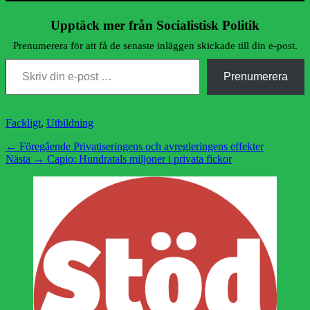
Upptäck mer från Socialistisk Politik
Prenumerera för att få de senaste inläggen skickade till din e-post.
Skriv din e-post …
Prenumerera
Kategorier
Fackligt
,
Utbildning
Inläggsnavigering
Föregående
← Föregående
Privatiseringens och avregleringens effekter
Nästa
inlägg:
Nästa →
Capio: Hundratals miljoner i privata fickor
inlägg: