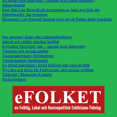
En annan sorts läsecirkel – Hamlet och Godot fungerar i
rättspsykiatrin
Svar från Lars Renvall på recensionen av hans nya bok om
Palmemordet: Jag resonerar
Bloggaren Lars Renvall lanserar teori om att Palme sköts framifrån
Sex personer åtalas efter mångmiljonhärva
Inbrott och stölder minskar kraftigt
Kylvatten försvinner inte – apropå stora datacenter
Vänstern och sociala medier
Änglamakerskan i Helsingborg
Vänsterpartiets familjepaket
En dömd palestinier i Israel behöver inte vara skyldig
Nya tips och tricks för Fediversum, den sociala webben
Tänkvärt i Magasinet Konkret
Flickmördaren