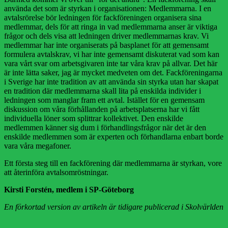
använda det som är styrkan i organisationen: Medlemmarna. I en
avtalsrörelse bör ledningen för fackföreningen organisera sina
medlemmar, dels för att ringa in vad medlemmarna anser är viktiga
frågor och dels visa att ledningen driver medlemmarnas krav. Vi
medlemmar har inte organiserats på basplanet för att gemensamt
formulera avtalskrav, vi har inte gemensamt diskuterat vad som kan
vara vårt svar om arbetsgivaren inte tar våra krav på allvar. Det här
är inte lätta saker, jag är mycket medveten om det. Fackföreningarna
i Sverige har inte tradition av att använda sin styrka utan har skapat
en tradition där medlemmarna skall lita på enskilda individer i
ledningen som manglar fram ett avtal. Istället för en gemensam
diskussion om våra förhållanden på arbetsplatserna har vi fått
individuella löner som splittrar kollektivet. Den enskilde
medlemmen känner sig dum i förhandlingsfrågor när det är den
enskilde medlemmen som är experten och förhandlarna enbart borde
vara våra megafoner.
Ett första steg till en fackförening där medlemmarna är styrkan, vore
att återinföra avtalsomröstningar.
Kirsti Forstén, medlem i SP-Göteborg
En förkortad version av artikeln är tidigare publicerad i Skolvärlden