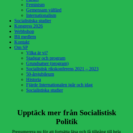
Feminism
Gemensam välfärd
Internationalism
Socialistiska studier
Kongress 2026
Webbshop
Bli medlem
Kontakt
Om SP
Vilka är vi?
Stadgar och program
Grundsatser (program)
Socialistisk rikskonferens 2021 – 2023
50-årsjubileum
Historia
Fjärde Internationalen igår och idag
Socialistiska studier
Upptäck mer från Socialistisk
Politik
Prenumerera nu för att fortsätta läsa och få tillgång till hela