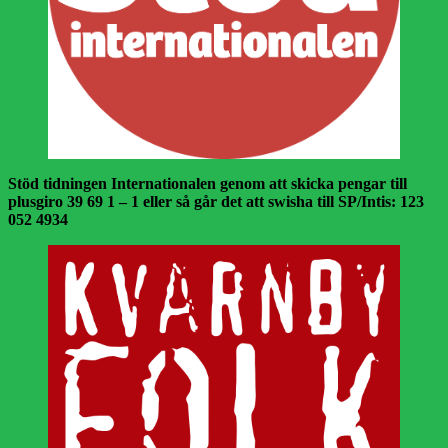
Stöd tidningen Internationalen genom att skicka pengar till
plusgiro 39 69 1 – 1 eller så går det att swisha till SP/Intis: 123
052 4934