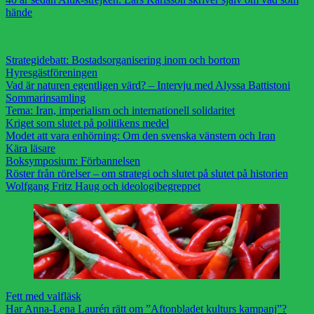
hände
Strategidebatt: Bostadsorganisering inom och bortom
Hyresgästföreningen
Vad är naturen egentligen värd? – Intervju med Alyssa Battistoni
Sommarinsamling
Tema: Iran, imperialism och internationell solidaritet
Kriget som slutet på politikens medel
Modet att vara enhörning: Om den svenska vänstern och Iran
Kära läsare
Boksymposium: Förbannelsen
Röster från rörelser – om strategi och slutet på slutet på historien
Wolfgang Fritz Haug och ideologibegreppet
Fett med valfläsk
Har Anna-Lena Laurén rätt om ”Aftonbladet kulturs kampanj”?