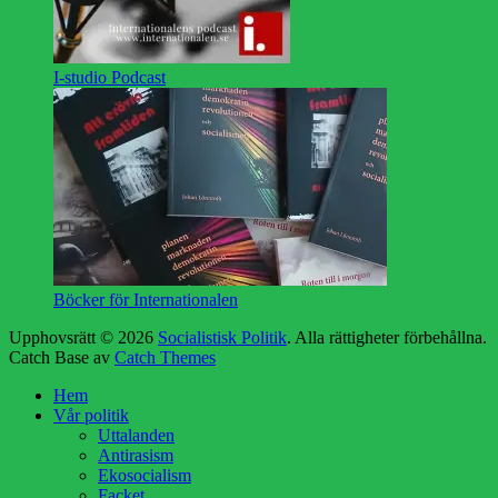
I-studio Podcast
Böcker för Internationalen
Upphovsrätt © 2026
Socialistisk Politik
. Alla rättigheter förbehållna.
Catch Base av
Catch Themes
Rulla
Hem
upp
Vår politik
Uttalanden
Antirasism
Ekosocialism
Facket