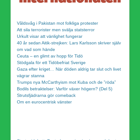
Våldsvåg i Pakistan mot folkliga protester
Att sila terrorister men svälja statsterror
Urkult visar att vänlighet fungerar
40 år sedan Aitik-strejken: Lars Karlsson skriver själv
om vad som hände
Ceuta – en glimt av hopp för Tidö
Stödgala för ett Tidöbefriat Sverige
Gaza efter kriget… När döden aldrig tar slut och livet
vägrar stanna
Trumps nya McCarthyism mot Kuba och de ”röda”
Bodils betraktelser: Varför växer högern? (Del 5)
Strutsfjädrarna gör comeback
Om en eurocentrisk vänster