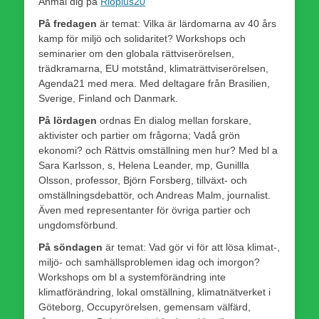
Anmäl dig på
Rioplus20
På fredagen
är temat: Vilka är lärdomarna av 40 års
kamp för miljö och solidaritet? Workshops och
seminarier om den globala rättviserörelsen,
trädkramarna, EU motstånd, klimaträttviserörelsen,
Agenda21 med mera. Med deltagare från Brasilien,
Sverige, Finland och Danmark.
På lördagen
ordnas En dialog mellan forskare,
aktivister och partier om frågorna; Vadå grön
ekonomi? och Rättvis omställning men hur? Med bl a
Sara Karlsson, s, Helena Leander, mp, Gunillla
Olsson, professor, Björn Forsberg, tillväxt- och
omställningsdebattör, och Andreas Malm, journalist.
Även med representanter för övriga partier och
ungdomsförbund.
På söndagen
är temat: Vad gör vi för att lösa klimat-,
miljö- och samhällsproblemen idag och imorgon?
Workshops om bl a systemförändring inte
klimatförändring, lokal omställning, klimatnätverket i
Göteborg, Occupyrörelsen, gemensam välfärd,