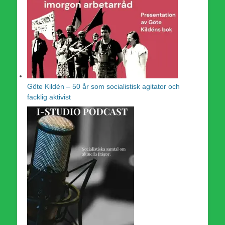
Göte Kildén – 50 år som socialistisk agitator och
facklig aktivist