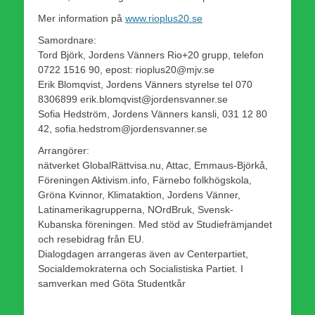
Mer information på
www.rioplus20.se
Samordnare:
Tord Björk, Jordens Vänners Rio+20 grupp, telefon
0722 1516 90, epost: rioplus20@mjv.se
Erik Blomqvist, Jordens Vänners styrelse tel 070
8306899 erik.blomqvist@jordensvanner.se
Sofia Hedström, Jordens Vänners kansli, 031 12 80
42, sofia.hedstrom@jordensvanner.se
Arrangörer:
nätverket GlobalRättvisa.nu, Attac, Emmaus-Björkå,
Föreningen Aktivism.info, Färnebo folkhögskola,
Gröna Kvinnor, Klimataktion, Jordens Vänner,
Latinamerikagrupperna, NOrdBruk, Svensk-
Kubanska föreningen. Med stöd av Studiefrämjandet
och resebidrag från EU.
Dialogdagen arrangeras även av Centerpartiet,
Socialdemokraterna och Socialistiska Partiet. I
samverkan med Göta Studentkår