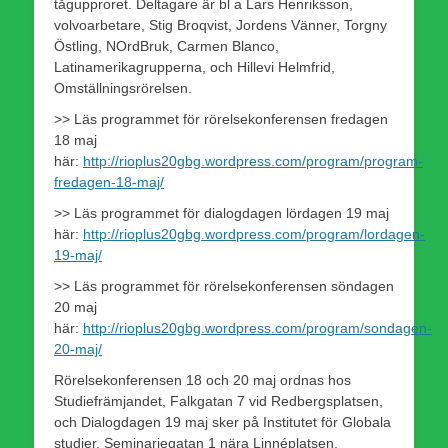
tågupproret. Deltagare är bl a Lars Henriksson,
volvoarbetare, Stig Broqvist, Jordens Vänner, Torgny
Östling, NOrdBruk, Carmen Blanco,
Latinamerikagrupperna, och Hillevi Helmfrid,
Omställningsrörelsen.
>> Läs programmet för rörelsekonferensen fredagen
18 maj
här:
http://rioplus20gbg.wordpress.com/program/program-
fredagen-18-maj/
>> Läs programmet för dialogdagen lördagen 19 maj
här:
http://rioplus20gbg.wordpress.com/program/lordagen-
19-maj/
>> Läs programmet för rörelsekonferensen söndagen
20 maj
här:
http://rioplus20gbg.wordpress.com/program/sondagen-
20-maj/
Rörelsekonferensen 18 och 20 maj ordnas hos
Studiefrämjandet, Falkgatan 7 vid Redbergsplatsen,
och Dialogdagen 19 maj sker på Institutet för Globala
studier, Seminariegatan 1 nära Linnéplatsen.