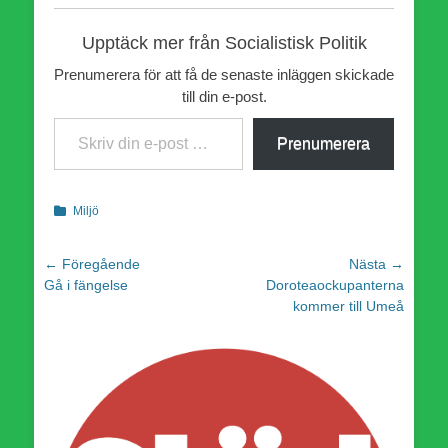
Upptäck mer från Socialistisk Politik
Prenumerera för att få de senaste inläggen skickade
till din e-post.
Skriv din e-post …
Prenumerera
Kategorier
Miljö
Inläggsnavigering
← Föregående
Nästa →
Föregående
Nästa
Gå i fängelse
Doroteaockupanterna
inlägg:
inlägg:
kommer till Umeå