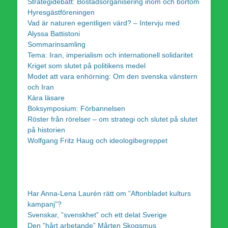
Strategidebatt: Bostadsorganisering inom och bortom
Hyresgästföreningen
Vad är naturen egentligen värd? – Intervju med
Alyssa Battistoni
Sommarinsamling
Tema: Iran, imperialism och internationell solidaritet
Kriget som slutet på politikens medel
Modet att vara enhörning: Om den svenska vänstern
och Iran
Kära läsare
Boksymposium: Förbannelsen
Röster från rörelser – om strategi och slutet på slutet
på historien
Wolfgang Fritz Haug och ideologibegreppet
Har Anna-Lena Laurén rätt om ”Aftonbladet kulturs
kampanj”?
Svenskar, ”svenskhet” och ett delat Sverige
Den ”hårt arbetande” Mårten Skogsmus