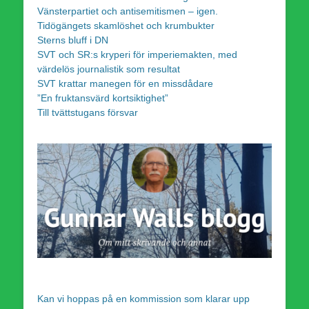
Vänsterpartiet och antisemitismen – igen.
Tidögängets skamlöshet och krumbukter
Sterns bluff i DN
SVT och SR:s kryperi för imperiemakten, med
värdelös journalistik som resultat
SVT krattar manegen för en missdådare
”En fruktansvärd kortsiktighet”
Till tvättstugans försvar
Kan vi hoppas på en kommission som klarar upp