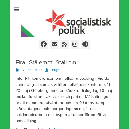
Som medlem i Socialistisk Politik är du medlem i den
Socialistisk Politik
världsomfattande socialistiska Fjärde Internationalen och en viktig
tillgång i kampen för en socialistisk framtid!
Facebook
E-
Webbflöde
Instagram
Webbplats
post
Publicerad
Författare
12 april, 2012
Jorge
den
Inför FN konferensen om hållbar utveckling i Rio de
Janeiro i juni samlas vi till en folkrörelsekonferens 18-
20 maj i Göteborg, med en särskild dialogdag 19 maj
mellan forskare, aktivister och partier. Målsättningen
är att summera, utvärdera och fira 40 år av kamp,
stärka dagens och morgondagens miljö- och
solidaritetsarbete och bygga allianser för en rättvis
omställning.