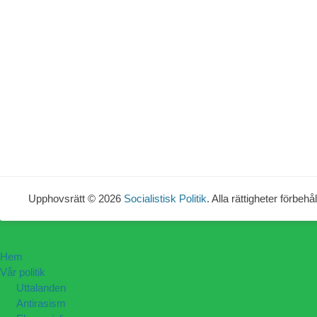
Upphovsrätt © 2026
Socialistisk Politik
. Alla rättigheter förbehål
Hem
Vår politik
Uttalanden
Antirasism