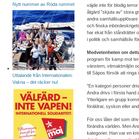
Nytt nummer av Röda rummet
väjde inte för blodig terr
åtgärd ”skjuta av” stora gr
andra samhällsupplösare 
och finska inbördeskrigets
har ekat från stånd­rätte
i politik och samhällsliv f
Medvetenheten om dett
program för kamp mot terr
vänstern, vitmaktmiljön 
till Säpos försök att ringa
Uttalande från Internationalen:
Vakna – det räcker nu!
”En kategori personer driv
Andra drivs i första hand 
Ytterligare en grupp komm
föräldrar, syskon eller an
För oss låter det som driv
förändra världen. Men And
kategorier. Han var en kri