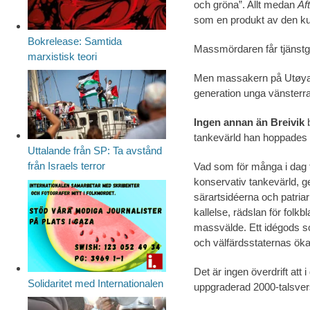
och gröna”. Allt medan
Af
som en produkt av den ku
Bokrelease: Samtida
Massmördaren får tjänstgö
marxistisk teori
Men massakern på Utøya ri
generation unga vänsterra
Ingen annan än Breivik
b
tankevärld han hoppades 
Uttalande från SP: Ta avstånd
från Israels terror
Vad som för många i dag f
konservativ tankevärld, 
särarts­idéerna och patria
kallelse, rädslan för folk
massvälde. Ett idégods so
och välfärdsstaternas ökad
Det är ingen överdrift att
Solidaritet med Internationalen
uppgraderad 2000-talsver