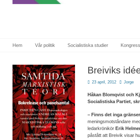
Primär meny
Hoppa
Hem
Vår politik
Socialistiska studier
Kongress
till
innehåll
Breiviks idé
Publicerad
Författare
23 april, 2012
Jorge
den
Håkan Blomqvist och
Kj
Socialistiska Partiet, skr
– Finns det inga gränse
meningsmotståndare me
ledar­krönikör
Erik Helme
påstått att Breivik visar