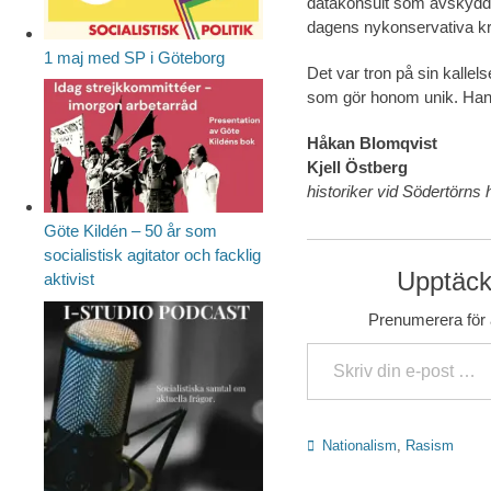
datakonsult som avskydde
dagens nykonservativa kr
1 maj med SP i Göteborg
Det var tron på sin kalle
som gör honom unik. Hans
Håkan Blomqvist
Kjell Östberg
historiker vid Södertörns
Göte Kildén – 50 år som
socialistisk agitator och facklig
Upptäck 
aktivist
Prenumerera för a
Skriv din e-post …
Kategorier
Nationalism
,
Rasism