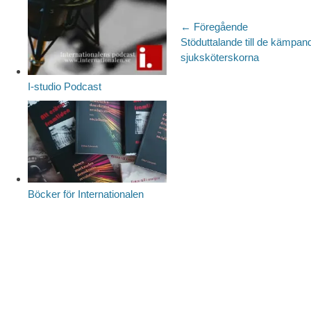
Inläggsnaviger
← Föregående
Föregående
Stöduttalande till de kämpan
inlägg:
sjuksköterskorna
I-studio Podcast
Böcker för Internationalen