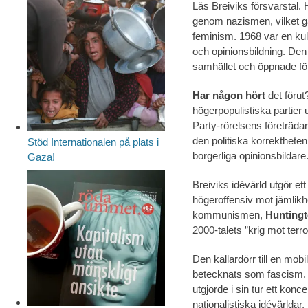
Läs Breiviks försvarstal.
genom nazismen, vilket g
feminism. 1968 var en kul
och opinionsbildning. Den p
samhället och öppnade fö
Har någon hört
det förut
högerpopulistiska partier
Party-rörelsens företräd
den politiska korrekthet
Stöd Internationalen på plats i
borgerliga opinionsbildare
Gaza!
Breiviks idévärld utgör et
högeroffensiv mot jämlikhe
kommunismen,
Hunting
2000-talets ”krig mot terro
Den källardörr till en mob
betecknats som fascism. 
utgjorde i sin tur ett kon
nationalistiska idévärldar. 