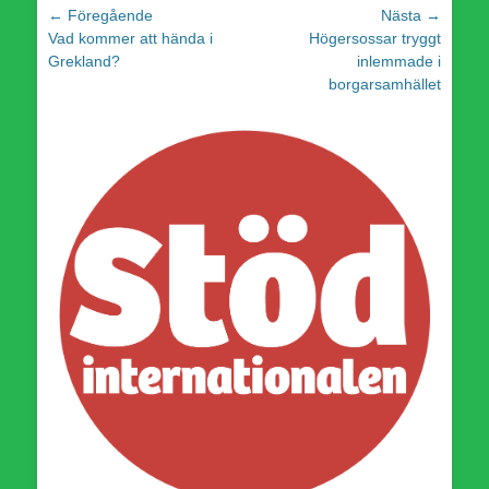
Inläggsnavigering
← Föregående
Nästa →
Föregående
Nästa
Vad kommer att hända i
Högersossar tryggt
inlägg:
inlägg:
Grekland?
inlemmade i
borgarsamhället