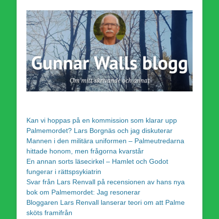
Kan vi hoppas på en kommission som klarar upp
Palmemordet? Lars Borgnäs och jag diskuterar
Mannen i den militära uniformen – Palmeutredarna
hittade honom, men frågorna kvarstår
En annan sorts läsecirkel – Hamlet och Godot
fungerar i rättspsykiatrin
Svar från Lars Renvall på recensionen av hans nya
bok om Palmemordet: Jag resonerar
Bloggaren Lars Renvall lanserar teori om att Palme
sköts framifrån