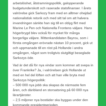
arbetslöshet, åtstramningspolitik, galopperande
budgetunderskott och raserade statsfinanser. I årets
valrörelse gick Sarkozy fram med en alltmer ohejdad
nationalistisk retorik och med sitt tal om att halvera
invandringen sänkte han sig till en oblyg flirt med
Marine Le Pen och Nationella Frontens väljare. Hans
högerbrygd blev också för mycket för många
borgerliga väljare. Mittenkandidaten Bayrou, som i
första omgången erövrade nästan 10 procent, gick ut
och uppmanade till en röst på Hollande i andra
omgången, något som troligtvis slutgiltigt beseglade
Sarkozys öde.
Vad är det då för nya vindar som kommer att svepa in
över Frankrike? Ja, i valrörelsen gick Hollande ut
med en hel del löften och att han ville bryta med
Sarkozys högerpolitik:
– 500 000 nya jobb ska skapas de närmaste fem
åren, och däribland en storsatsning på 60 000 nya
lärartjänster.
– 2,5 miljoner nya bostäder ska byggas under den
kommande presidentperioden.