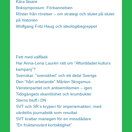
Kära läsare
Boksymposium: Förbannelsen
Röster från rörelser – om strategi och slutet på slutet
på historien
Wolfgang Fritz Haug och ideologibegreppet
Fett med valfläsk
Har Anna-Lena Laurén rätt om ”Aftonbladet kulturs
kampanj”?
Svenskar, ”svenskhet” och ett delat Sverige
Den ”hårt arbetande” Mårten Skogsmus
Vänsterpartiet och antisemitismen – igen.
Tidögängets skamlöshet och krumbukter
Sterns bluff i DN
SVT och SR:s kryperi för imperiemakten, med
värdelös journalistik som resultat
SVT krattar manegen för en missdådare
”En fruktansvärd kortsiktighet”