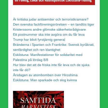
Är kritiska judar antisemiter och terroristkramare?
Den svenska fackföreningsrörelsen – en tandlös tiger
Kristerssons andre glömske säkerhetsrådgivare
Ett postnummer ska inte avgöra om du får leva
Trump har blivit fyrstjärnig general
Bränderna i Spanien och Frankrike: Svensk byråkrati,
senfärdighet och ren klantighet
Eskilstuna: Manifestationer för solidaritet med
Palestina på lördag 8/8
Hur blev det att de friska inte får leva och de sjuka
inte får dö?
Årsdagen av atombomben över Hiroshima
Eskilstuna: Man sparkade och slog kvinna