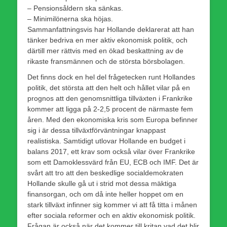
– Pensionsåldern ska sänkas.
– Minimilönerna ska höjas.
Sammanfattningsvis har Hollande deklarerat att han
tänker bedriva en mer aktiv ekonomisk politik, och
därtill mer rättvis med en ökad beskattning av de
rikaste fransmännen och de största börsbolagen.
Det finns dock en hel del frågetecken runt Hollandes
politik, det största att den helt och hållet vilar på en
prognos att den genomsnittliga tillväxten i Frankrike
kommer att ligga på 2-2,5 procent de närmaste fem
åren. Med den ekonomiska kris som Europa befinner
sig i är dessa tillväxtförväntningar knappast
realistiska. Samtidigt utlovar Hollande en budget i
balans 2017, ett krav som också vilar över Frankrike
som ett Damoklessvärd från EU, ECB och IMF. Det är
svårt att tro att den beskedlige socialdemokraten
Hollande skulle gå ut i strid mot dessa mäktiga
finansorgan, och om då inte heller hoppet om en
stark tillväxt infinner sig kommer vi att få titta i månen
efter sociala reformer och en aktiv ekonomisk politik.
Frågan är också när det kommer till kritan vad det blir