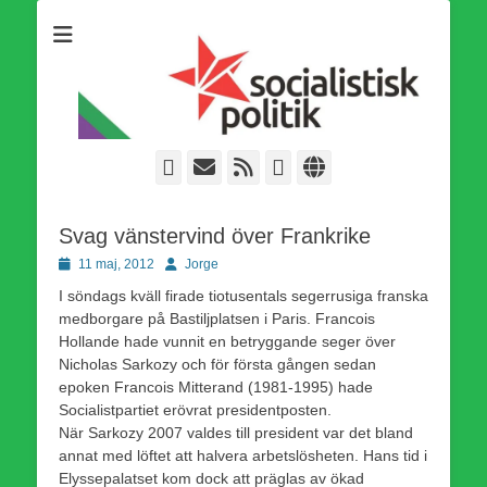
Som medlem i Socialistisk Politik är du medlem i den
Socialistisk Politik
världsomfattande socialistiska Fjärde Internationalen och en viktig
tillgång i kampen för en socialistisk framtid!
Facebook
E-
Webbflöde
Instagram
Webbplats
post
Svag vänstervind över Frankrike
Publicerad
Författare
11 maj, 2012
Jorge
den
I söndags kväll firade tiotusentals segerrusiga franska
medborgare på Bastiljplatsen i Paris. Francois
Hollande hade vunnit en betryggande seger över
Nicholas Sarkozy och för första gången sedan
epoken Francois Mitterand (1981-1995) hade
Socialistpartiet erövrat presidentposten.
När Sarkozy 2007 valdes till president var det bland
annat med löftet att halvera arbetslösheten. Hans tid i
Elyssepalatset kom dock att präglas av ökad