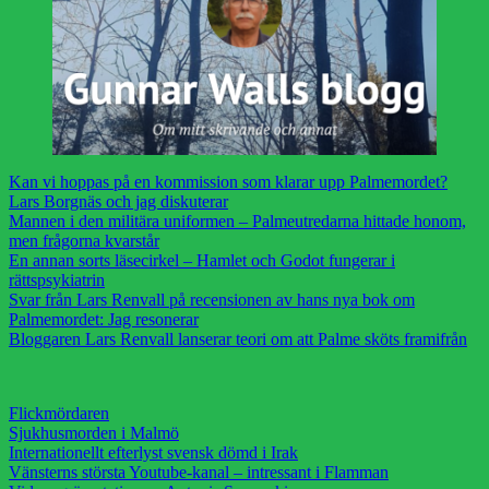
Kan vi hoppas på en kommission som klarar upp Palmemordet?
Lars Borgnäs och jag diskuterar
Mannen i den militära uniformen – Palmeutredarna hittade honom,
men frågorna kvarstår
En annan sorts läsecirkel – Hamlet och Godot fungerar i
rättspsykiatrin
Svar från Lars Renvall på recensionen av hans nya bok om
Palmemordet: Jag resonerar
Bloggaren Lars Renvall lanserar teori om att Palme sköts framifrån
Flickmördaren
Sjukhusmorden i Malmö
Internationellt efterlyst svensk dömd i Irak
Vänsterns största Youtube-kanal – intressant i Flamman