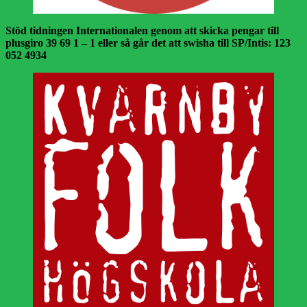
Stöd tidningen Internationalen genom att skicka pengar till
plusgiro 39 69 1 – 1 eller så går det att swisha till SP/Intis: 123
052 4934