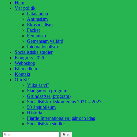
Hoppa
Hem
till
Vår politik
innehåll
Uttalanden
Antirasism
Ekosocialism
Facket
Feminism
Gemensam välfärd
Internationalism
Socialistiska studier
Kongress 2026
Webbshop
Bli medlem
Kontakt
Om SP
Vilka är vi?
Stadgar och program
Grundsatser (program)
Socialistisk rikskonferens 2021 – 2023
50-årsjubileum
Historia
Fjärde Internationalen igår och idag
Socialistiska studier
Sök
Sök