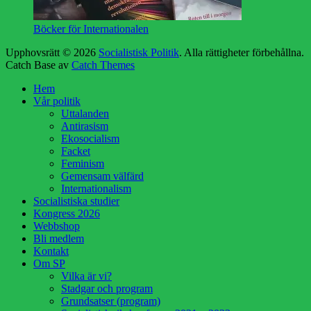
Böcker för Internationalen
Upphovsrätt © 2026
Socialistisk Politik
. Alla rättigheter förbehållna.
Catch Base av
Catch Themes
Rulla
Hem
upp
Vår politik
Uttalanden
Antirasism
Ekosocialism
Facket
Feminism
Gemensam välfärd
Internationalism
Socialistiska studier
Kongress 2026
Webbshop
Bli medlem
Kontakt
Om SP
Vilka är vi?
Stadgar och program
Grundsatser (program)