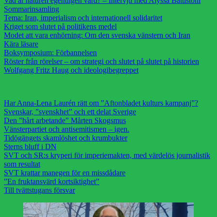
Vad är naturen egentligen värd? – Intervju med Alyssa Battistoni
Sommarinsamling
Tema: Iran, imperialism och internationell solidaritet
Kriget som slutet på politikens medel
Modet att vara enhörning: Om den svenska vänstern och Iran
Kära läsare
Boksymposium: Förbannelsen
Röster från rörelser – om strategi och slutet på slutet på historien
Wolfgang Fritz Haug och ideologibegreppet
Har Anna-Lena Laurén rätt om ”Aftonbladet kulturs kampanj”?
Svenskar, ”svenskhet” och ett delat Sverige
Den ”hårt arbetande” Mårten Skogsmus
Vänsterpartiet och antisemitismen – igen.
Tidögängets skamlöshet och krumbukter
Sterns bluff i DN
SVT och SR:s kryperi för imperiemakten, med värdelös journalistik
som resultat
SVT krattar manegen för en missdådare
”En fruktansvärd kortsiktighet”
Till tvättstugans försvar