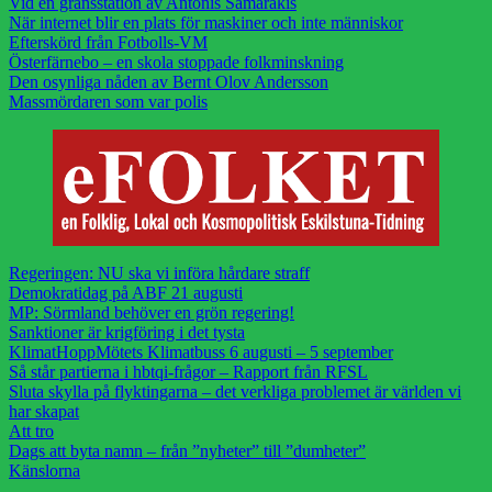
Vid en gränsstation av Antonis Samarakis
När internet blir en plats för maskiner och inte människor
Efterskörd från Fotbolls-VM
Österfärnebo – en skola stoppade folkminskning
Den osynliga nåden av Bernt Olov Andersson
Massmördaren som var polis
Regeringen: NU ska vi införa hårdare straff
Demokratidag på ABF 21 augusti
MP: Sörmland behöver en grön regering!
Sanktioner är krigföring i det tysta
KlimatHoppMötets Klimatbuss 6 augusti – 5 september
Så står partierna i hbtqi-frågor – Rapport från RFSL
Sluta skylla på flyktingarna – det verkliga problemet är världen vi
har skapat
Att tro
Dags att byta namn – från ”nyheter” till ”dumheter”
Känslorna