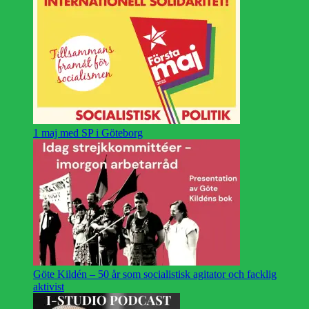
1 maj med SP i Göteborg
Göte Kildén – 50 år som socialistisk agitator och facklig
aktivist