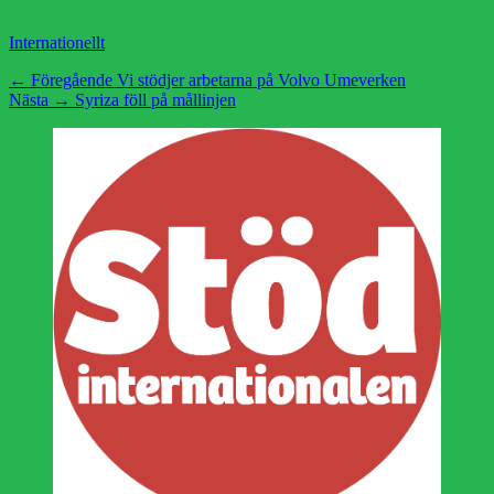
Kategorier
Internationellt
Inläggsnavigering
Föregående
← Föregående
Vi stödjer arbetarna på Volvo Umeverken
Nästa
inlägg:
Nästa →
Syriza föll på mållinjen
inlägg: