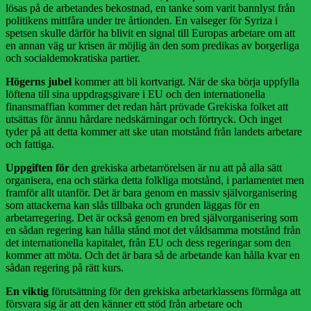
lösas på de arbetandes bekostnad, en tanke som varit bannlyst från
politikens mittfåra under tre årtionden. En valseger för Syriza i
spetsen skulle därför ha blivit en signal till Europas arbetare om att
en annan väg ur krisen är möjlig än den som predikas av borgerliga
och socialdemokratiska partier.
Högerns jubel
kommer att bli kortvarigt. När de ska börja uppfylla
löftena till sina uppdragsgivare i EU och den internationella
finansmaffian kommer det redan hårt prövade Grekiska folket att
utsättas för ännu hårdare nedskärningar och förtryck. Och inget
tyder på att detta kommer att ske utan motstånd från landets arbetare
och fattiga.
Uppgiften för
den grekiska arbetarrörelsen är nu att på alla sätt
organisera, ena och stärka detta folkliga motstånd, i parlamentet men
framför allt utanför. Det är bara genom en massiv självorganisering
som attackerna kan slås tillbaka och grunden läggas för en
arbetarregering. Det är också genom en bred självorganisering som
en sådan regering kan hålla stånd mot det våldsamma motstånd från
det internationella kapitalet, från EU och dess regeringar som den
kommer att möta. Och det är bara så de arbetande kan hålla kvar en
sådan regering på rätt kurs.
En viktig
förutsättning för den grekiska arbetarklassens förmåga att
försvara sig är att den känner ett stöd från arbetare och