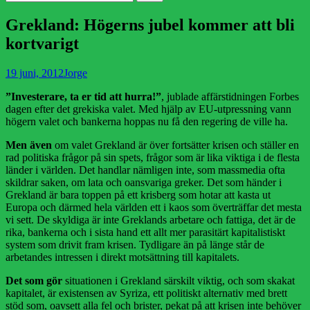
efter:
Grekland: Högerns jubel kommer att bli
kortvarigt
Publicerad
Författare
19 juni, 2012
Jorge
den
”Investerare, ta er tid att hurra!”
, jublade affärstidningen Forbes
dagen efter det grekiska valet. Med hjälp av EU-utpressning vann
högern valet och bankerna hoppas nu få den regering de ville ha.
Men även
om valet Grekland är över fortsätter krisen och ställer en
rad politiska frågor på sin spets, frågor som är lika viktiga i de flesta
länder i världen. Det handlar nämligen inte, som massmedia ofta
skildrar saken, om lata och oansvariga greker. Det som händer i
Grekland är bara toppen på ett krisberg som hotar att kasta ut
Europa och därmed hela världen ett i kaos som överträffar det mesta
vi sett. De skyldiga är inte Greklands arbetare och fattiga, det är de
rika, bankerna och i sista hand ett allt mer parasitärt kapitalistiskt
system som drivit fram krisen. Tydligare än på länge står de
arbetandes intressen i direkt motsättning till kapitalets.
Det som gör
situationen i Grekland särskilt viktig, och som skakat
kapitalet, är existensen av Syriza, ett politiskt alternativ med brett
stöd som, oavsett alla fel och brister, pekat på att krisen inte behöver