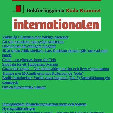
Våldsvåg i Pakistan mot folkliga protester
Att sila terrorister men svälja statsterror
Urkult visar att vänlighet fungerar
40 år sedan Aitik-strejken: Lars Karlsson skriver själv om vad som
hände
Ceuta – en glimt av hopp för Tidö
Stödgala för ett Tidöbefriat Sverige
Gaza efter kriget… När döden aldrig tar slut och livet vägrar stanna
Trumps nya McCarthyism mot Kuba och de ”röda”
Bodils betraktelser: Varför växer högern? (Del 5) Strutsfjädrarna gör
comeback
Om en eurocentrisk vänster
Strategidebatt: Bostadsorganisering inom och bortom
Hyresgästföreningen