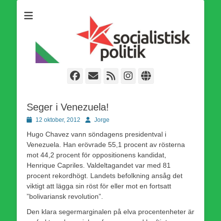
Som medlem i Socialistisk Politik är du medlem i den
Socialistisk Politik
världsomfattande socialistiska Fjärde Internationalen och en viktig
tillgång i kampen för en socialistisk framtid!
Facebook
E-
Webbflöde
Instagram
Webbplats
post
Seger i Venezuela!
Publicerad
Författare
12 oktober, 2012
Jorge
den
Hugo Chavez vann söndagens presidentval i
Venezuela. Han erövrade 55,1 procent av rösterna
mot 44,2 procent för oppositionens kandidat,
Henrique Capriles. Valdeltagandet var med 81
procent rekordhögt. Landets befolkning ansåg det
viktigt att lägga sin röst för eller mot en fortsatt
”bolivariansk revolution”.
Den klara segermarginalen på elva procentenheter är