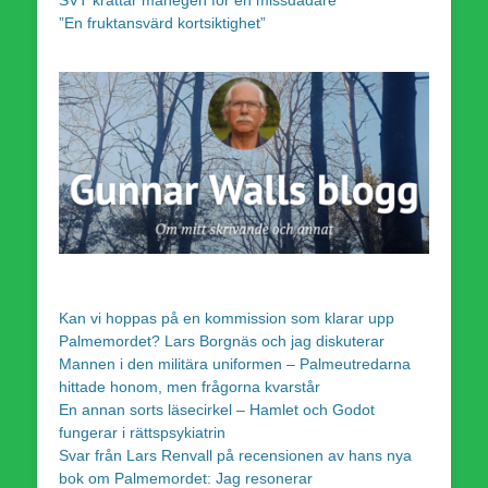
SVT krattar manegen för en missdådare
”En fruktansvärd kortsiktighet”
Kan vi hoppas på en kommission som klarar upp
Palmemordet? Lars Borgnäs och jag diskuterar
Mannen i den militära uniformen – Palmeutredarna
hittade honom, men frågorna kvarstår
En annan sorts läsecirkel – Hamlet och Godot
fungerar i rättspsykiatrin
Svar från Lars Renvall på recensionen av hans nya
bok om Palmemordet: Jag resonerar