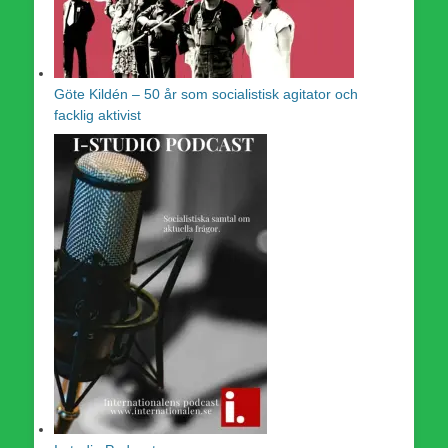
Göte Kildén – 50 år som socialistisk agitator och
facklig aktivist