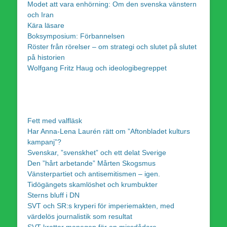
Modet att vara enhörning: Om den svenska vänstern
och Iran
Kära läsare
Boksymposium: Förbannelsen
Röster från rörelser – om strategi och slutet på slutet
på historien
Wolfgang Fritz Haug och ideologibegreppet
Fett med valfläsk
Har Anna-Lena Laurén rätt om ”Aftonbladet kulturs
kampanj”?
Svenskar, ”svenskhet” och ett delat Sverige
Den ”hårt arbetande” Mårten Skogsmus
Vänsterpartiet och antisemitismen – igen.
Tidögängets skamlöshet och krumbukter
Sterns bluff i DN
SVT och SR:s kryperi för imperiemakten, med
värdelös journalistik som resultat