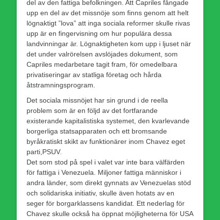
del av den fattiga befolkningen. Att Capriles fångade
upp en del av det missnöje som finns genom att helt
lögnaktigt ”lova” att inga sociala reformer skulle rivas
upp är en fingervisning om hur populära dessa
landvinningar är. Lögnaktigheten kom upp i ljuset när
det under valrörelsen avslöjades dokument, som
Capriles medarbetare tagit fram, för omedelbara
privatiseringar av statliga företag och hårda
åtstramningsprogram.
Det sociala missnöjet har sin grund i de reella
problem som är en följd av det fortfarande
existerande kapitalistiska systemet, den kvarlevande
borgerliga statsapparaten och ett bromsande
byråkratiskt skikt av funktionärer inom Chavez eget
parti,PSUV.
Det som stod på spel i valet var inte bara välfärden
för fattiga i Venezuela. Miljoner fattiga människor i
andra länder, som direkt gynnats av Venezuelas stöd
och solidariska initiativ, skulle även hotats av en
seger för borgarklassens kandidat. Ett nederlag för
Chavez skulle också ha öppnat möjligheterna för USA