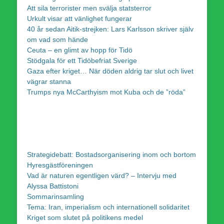
Att sila terrorister men svälja statsterror
Urkult visar att vänlighet fungerar
40 år sedan Aitik-strejken: Lars Karlsson skriver själv
om vad som hände
Ceuta – en glimt av hopp för Tidö
Stödgala för ett Tidöbefriat Sverige
Gaza efter kriget… När döden aldrig tar slut och livet
vägrar stanna
Trumps nya McCarthyism mot Kuba och de ”röda”
Strategidebatt: Bostadsorganisering inom och bortom
Hyresgästföreningen
Vad är naturen egentligen värd? – Intervju med
Alyssa Battistoni
Sommarinsamling
Tema: Iran, imperialism och internationell solidaritet
Kriget som slutet på politikens medel