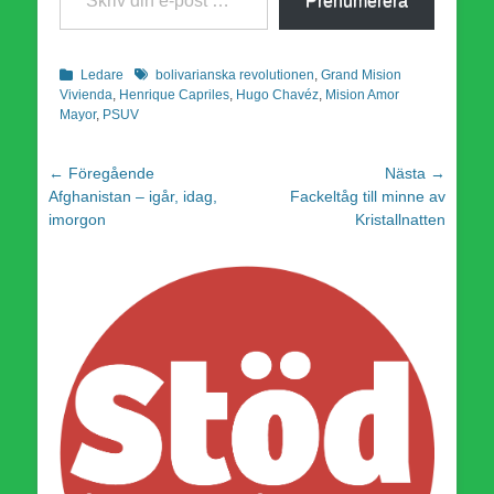
Prenumerera
Kategorier
Etiketter
Ledare
bolivarianska revolutionen
,
Grand Mision
Vivienda
,
Henrique Capriles
,
Hugo Chavéz
,
Mision Amor
Mayor
,
PSUV
Inläggsnavigering
← Föregående
Nästa →
Föregående
Nästa
Afghanistan – igår, idag,
Fackeltåg till minne av
inlägg:
inlägg:
imorgon
Kristallnatten