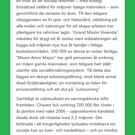
en frukt av de sociala reformer – med kraftigt
förbättrad välfärd för miljoner fattiga människor – som
genomförts de senaste tio åren. Till den tidigare
utbyggnaden av fri sjuk- och hälsovård, utbildning på
alla nivåer och satsningar för att skapa arbeten har
ytterligare tre reformer lagts. ”Grand Misión Vivienda”
inleddes för drygt ett år sedan med målsättningen att
bygga två miljoner nya hus åt familjer i fattiga
bostadsområden. 200 000 av dessa är redan färdiga.
”Mision Amor Mayor” har gett pensioner åt omkring
en miljon gamla människor, som tidigare helt stått
utanför alla socialförsäkringssystem. Till detta ska
läggas en skärpt arbetslagstiftning, med bland annat
ökad föräldraledighet, en minskning av tiden för
provanställning och ett slut på ”outsourcing”.
Samtidigt är valresultatet en varningsklocka inför
framtiden. Chavez fick omkring 700 000 fler röster i
år jämfört med valet 2006 – oppositionens kandidat
ökade dock sitt röstetal med 2,2 miljoner. Det
bottnade i att borgerligheten lyckades mobilisera sin
sociala bas av över- och medelklass – och en mindre