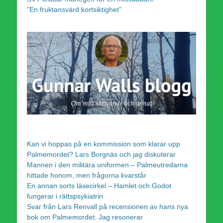
”En fruktansvärd kortsiktighet”
Kan vi hoppas på en kommission som klarar upp
Palmemordet? Lars Borgnäs och jag diskuterar
Mannen i den militära uniformen – Palmeutredarna
hittade honom, men frågorna kvarstår
En annan sorts läsecirkel – Hamlet och Godot
fungerar i rättspsykiatrin
Svar från Lars Renvall på recensionen av hans nya
bok om Palmemordet: Jag resonerar