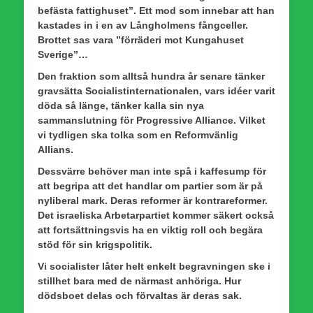
befästa fattighuset”. Ett mod som innebar att han
kastades in i en av Långholmens fångceller.
Brottet sas vara ”förräderi mot Kungahuset
Sverige”…
Den fraktion som alltså hundra år senare tänker
gravsätta Socialistinternationalen, vars idéer varit
döda så länge, tänker kalla sin nya
sammanslutning för Progressive Alliance. Vilket
vi tydligen ska tolka som en Reformvänlig
Allians.
Dessvärre behöver man inte spå i kaffesump för
att begripa att det handlar om partier som är på
nyliberal mark. Deras reformer är kontrareformer.
Det israeliska Arbetarpartiet kommer säkert också
att fortsättningsvis ha en viktig roll och begära
stöd för sin krigspolitik.
Vi socialister låter helt enkelt begravningen ske i
stillhet bara med de närmast anhöriga. Hur
dödsboet delas och förvaltas är deras sak.