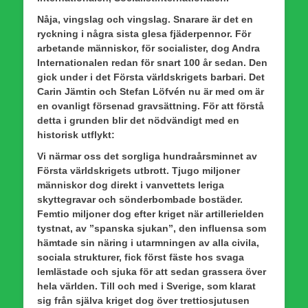
Nåja, vingslag och vingslag. Snarare är det en
ryckning i några sista glesa fjäderpennor. För
arbetande människor, för socialister, dog Andra
Internationalen redan för snart 100 år sedan. Den
gick under i det Första världskrigets barbari. Det
Carin Jämtin och Stefan Löfvén nu är med om är
en ovanligt försenad gravsättning. För att förstå
detta i grunden blir det nödvändigt med en
historisk utflykt:
Vi närmar oss det sorgliga hundraårsminnet av
Första världskrigets utbrott. Tjugo miljoner
människor dog direkt i vanvettets leriga
skyttegravar och sönderbombade bostäder.
Femtio miljoner dog efter kriget när artillerielden
tystnat, av ”spanska sjukan”, den influensa som
hämtade sin näring i utarmningen av alla civila,
sociala strukturer, fick först fäste hos svaga
lemlästade och sjuka för att sedan grassera över
hela världen. Till och med i Sverige, som klarat
sig från själva kriget dog över trettiosjutusen