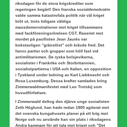
riksdagen för de stora krigskrediter som
regeringen begärt! Den franska socialdemokratin
valde samma katastrofala politik när väl kriget
bröt ut, trots tidigare väldiga
massdemonstrationer mot kriget tillsammans
med fackföreningsrörelsen CGT. Raseriet mot
mordet på pacifisten Jean Jaurès var
bokstavligen ”gränslöst” och krävde fred. Det
fanns partier och grupper som höll fast vid
antimilitarismen. De ryska bolsjevikerna,
socialister i Frankrike och Storbritannien,
socialistpartierna i USA och Italien, en opposition
i Tyskland under ledning av Karl Liebknecht och
Rosa Luxemburg.
Dessa krafter samlades kring
Zimmerwaldmanifestet med Leo Trotskij som
huvudförfattare.
I Zimmerwald deltog den djärve unge socialisten
Zeth Höglund, han hade redan 1905 agiterat mot
det svenska kungahusets planer på ett krig mot
Norge och nu använde han sin plats i riksdagens
Andra kammare för att tala mot kriget och ”Det