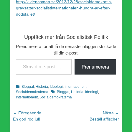
http://kildenasman.se/2012/12/28/socialdemokratin-
gravsatter-socialistinternationalen-hundra-ar-efter-
dodsfallet/
Upptäck mer från Socialistisk Politik
Prenumerera för att få de senaste inläggen skickade
till din e-post.
Skriv din e-post …
Prenumerera
Kategorier
Bloggat
,
Historia
,
Ideologi
,
Internationellt
,
Etiketter
Socialdemokraterna
Bloggat
,
Historia
,
Ideologi
,
Internationellt
,
Socialdemokraterna
Inläggsnavigering
← Föregående
Nästa →
Föregående
Nästa
En god röd jul!
Beställ affischer
inlägg:
inlägg: