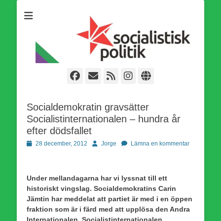
Som medlem i Socialistisk Politik är du medlem i den
Socialistisk Politik
världsomfattande socialistiska Fjärde Internationalen och en viktig
tillgång i kampen för en socialistisk framtid!
Facebook
E-
Webbflöde
Instagram
Webbplats
post
Socialdemokratin gravsätter
Socialistinternationalen – hundra år
efter dödsfallet
Publicerad
Författare
28 december, 2012
Jorge
Lämna en kommentar
den
Under mellandagarna har vi lyssnat till ett
historiskt vingslag. Socialdemokratins Carin
Jämtin har meddelat att partiet är med i en öppen
fraktion som är i färd med att upplösa den Andra
Internationalen, Socialistinternationalen.