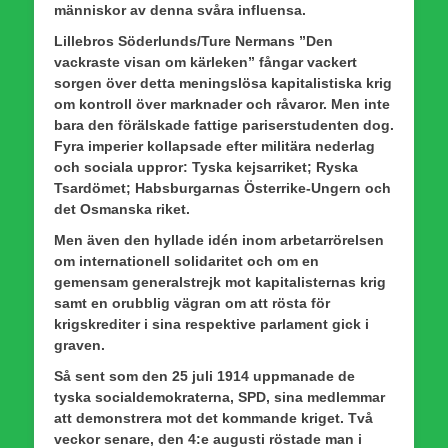
människor av denna svåra influensa.
Lillebros Söderlunds/Ture Nermans ”Den
vackraste visan om kärleken” fångar vackert
sorgen över detta meningslösa kapitalistiska krig
om kontroll över marknader och råvaror. Men inte
bara den förälskade fattige pariserstudenten dog.
Fyra imperier kollapsade efter militära nederlag
och sociala uppror: Tyska kejsarriket; Ryska
Tsardömet; Habsburgarnas Österrike-Ungern och
det Osmanska riket.
Men även den hyllade idén inom arbetarrörelsen
om internationell solidaritet och om en
gemensam generalstrejk mot kapitalisternas krig
samt en orubblig vägran om att rösta för
krigskrediter i sina respektive parlament gick i
graven.
Så sent som den 25 juli 1914 uppmanade de
tyska socialdemokraterna, SPD, sina medlemmar
att demonstrera mot det kommande kriget. Två
veckor senare, den 4:e augusti röstade man i