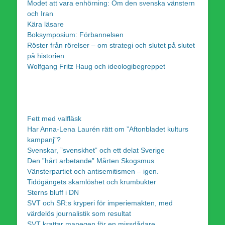
Modet att vara enhörning: Om den svenska vänstern
och Iran
Kära läsare
Boksymposium: Förbannelsen
Röster från rörelser – om strategi och slutet på slutet
på historien
Wolfgang Fritz Haug och ideologibegreppet
Fett med valfläsk
Har Anna-Lena Laurén rätt om ”Aftonbladet kulturs
kampanj”?
Svenskar, ”svenskhet” och ett delat Sverige
Den ”hårt arbetande” Mårten Skogsmus
Vänsterpartiet och antisemitismen – igen.
Tidögängets skamlöshet och krumbukter
Sterns bluff i DN
SVT och SR:s kryperi för imperiemakten, med
värdelös journalistik som resultat
SVT krattar manegen för en missdådare