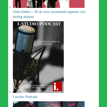
Göte Kildén – 50 år som socialistisk agitator och
facklig aktivist
I-studio Podcast