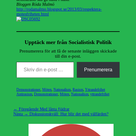
Bloggen Röda Malmö
http://rodamalmo.blogspot.se/2013/03/respektera-
motesfriheten.html
Upptäck mer från Socialistisk Politik
Prenumerera för att få de senaste inläggen skickade
till din e-post.
Skriv din e-post …
Prenumerera
Kategorier
Etiketter
Demonstrationer
,
Möten
,
Nationalism
,
Rasism
,
Yttrandefrihet
Antirasism
,
Demonstrationer
,
Möten
,
Nationalism
,
yttrandefrihet
Inläggsnavigering
Föregående
← Föregående
Med lånta fjädrar
Nästa
inlägg:
Nästa →
Diskussionskväll: Hur blir det med välfärden?
inlägg: