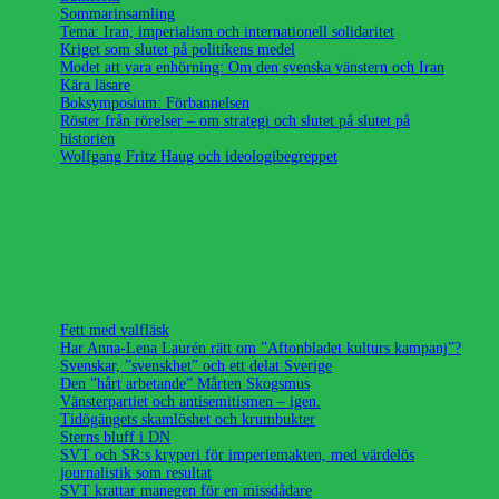
Sommarinsamling
Tema: Iran, imperialism och internationell solidaritet
Kriget som slutet på politikens medel
Modet att vara enhörning: Om den svenska vänstern och Iran
Kära läsare
Boksymposium: Förbannelsen
Röster från rörelser – om strategi och slutet på slutet på
historien
Wolfgang Fritz Haug och ideologibegreppet
Fett med valfläsk
Har Anna-Lena Laurén rätt om ”Aftonbladet kulturs kampanj”?
Svenskar, ”svenskhet” och ett delat Sverige
Den ”hårt arbetande” Mårten Skogsmus
Vänsterpartiet och antisemitismen – igen.
Tidögängets skamlöshet och krumbukter
Sterns bluff i DN
SVT och SR:s kryperi för imperiemakten, med värdelös
journalistik som resultat
SVT krattar manegen för en missdådare