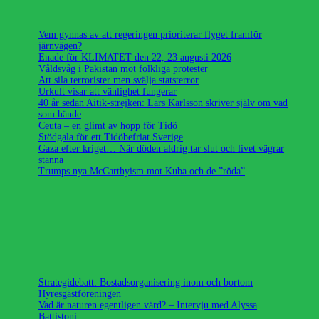
Vem gynnas av att regeringen prioriterar flyget framför
järnvägen?
Enade för KLIMATET den 22, 23 augusti 2026
Våldsvåg i Pakistan mot folkliga protester
Att sila terrorister men svälja statsterror
Urkult visar att vänlighet fungerar
40 år sedan Aitik-strejken: Lars Karlsson skriver själv om vad
som hände
Ceuta – en glimt av hopp för Tidö
Stödgala för ett Tidöbefriat Sverige
Gaza efter kriget… När döden aldrig tar slut och livet vägrar
stanna
Trumps nya McCarthyism mot Kuba och de ”röda”
Strategidebatt: Bostadsorganisering inom och bortom
Hyresgästföreningen
Vad är naturen egentligen värd? – Intervju med Alyssa
Battistoni