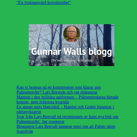
”En fruktansvärd kortsiktighet”
Kan vi hoppas på en kommission som klarar upp
Palmemordet? Lars Borgnäs och jag diskuterar
Mannen i den militära uniformen – Palmeutredarna hittade
honom, men frågorna kvarstår
En annan sorts läsecirkel – Hamlet och Godot fungerar i
rättspsykiatrin
Svar från Lars Renvall på recensionen av hans nya bok om
Palmemordet: Jag resonerar
Bloggaren Lars Renvall lanserar teori om att Palme sköts
framifrån