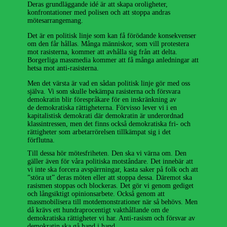
Deras grundläggande idé är att skapa oroligheter,
konfrontationer med polisen och att stoppa andras
mötesarrangemang.
Det är en politisk linje som kan få förödande konsekvenser
om den får hållas. Många människor, som vill protestera
mot rasisterna, kommer att avhålla sig från att delta.
Borgerliga massmedia kommer att få många anledningar att
hetsa mot anti-rasisterna.
Men det värsta är vad en sådan politisk linje gör med oss
själva. Vi som skulle bekämpa rasisterna och försvara
demokratin blir förespråkare för en inskränkning av
de demokratiska rättigheterna. Förvisso lever vi i en
kapitalistisk demokrati där demokratin är underordnad
klassintressen, men det finns också demokratiska fri- och
rättigheter som arbetarrörelsen tillkämpat sig i det
förflutna.
Till dessa hör mötesfriheten. Den ska vi värna om. Den
gäller även för våra politiska motståndare. Det innebär att
vi inte ska forcera avspärrningar, kasta saker på folk och att
”störa ut” deras möten eller att stoppa dessa. Däremot ska
rasismen stoppas och blockeras. Det gör vi genom gediget
och långsiktigt opinionsarbete. Också genom att
massmobilisera till motdemonstrationer när så behövs. Men
då krävs ett hundraprocentigt vakthållande om de
demokratiska rättigheter vi har. Anti-rasism och försvar av
demokratin ska gå hand i hand.