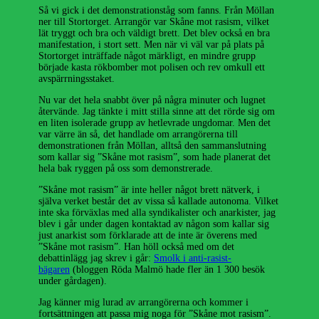
Så vi gick i det demonstrationståg som fanns. Från Möllan
ner till Stortorget. Arrangör var Skåne mot rasism, vilket
lät tryggt och bra och väldigt brett. Det blev också en bra
manifestation, i stort sett. Men när vi väl var på plats på
Stortorget inträffade något märkligt, en mindre grupp
började kasta rökbomber mot polisen och rev omkull ett
avspärrningsstaket.
Nu var det hela snabbt över på några minuter och lugnet
återvände. Jag tänkte i mitt stilla sinne att det rörde sig om
en liten isolerade grupp av hetlevrade ungdomar. Men det
var värre än så, det handlade om arrangörerna till
demonstrationen från Möllan, alltså den sammanslutning
som kallar sig ”Skåne mot rasism”, som hade planerat det
hela bak ryggen på oss som demonstrerade.
”Skåne mot rasism” är inte heller något brett nätverk, i
själva verket består det av vissa så kallade autonoma. Vilket
inte ska förväxlas med alla syndikalister och anarkister, jag
blev i går under dagen kontaktad av någon som kallar sig
just anarkist som förklarade att de inte är överens med
”Skåne mot rasism”. Han höll också med om det
debattinlägg jag skrev i går:
Smolk i anti-rasist-
bägaren
(bloggen Röda Malmö hade fler än 1 300 besök
under gårdagen).
Jag känner mig lurad av arrangörerna och kommer i
fortsättningen att passa mig noga för ”Skåne mot rasism”.