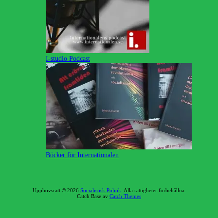
I-studio Podcast
Böcker för Internationalen
Upphovsrätt © 2026
Socialistisk Politik
. Alla rättigheter förbehållna.
Catch Base av
Catch Themes
Rulla
upp