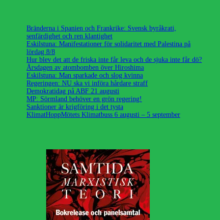
Bränderna i Spanien och Frankrike: Svensk byråkrati,
senfärdighet och ren klantighet
Eskilstuna: Manifestationer för solidaritet med Palestina på
lördag 8/8
Hur blev det att de friska inte får leva och de sjuka inte får dö?
Årsdagen av atombomben över Hiroshima
Eskilstuna: Man sparkade och slog kvinna
Regeringen: NU ska vi införa hårdare straff
Demokratidag på ABF 21 augusti
MP: Sörmland behöver en grön regering!
Sanktioner är krigföring i det tysta
KlimatHoppMötets Klimatbuss 6 augusti – 5 september