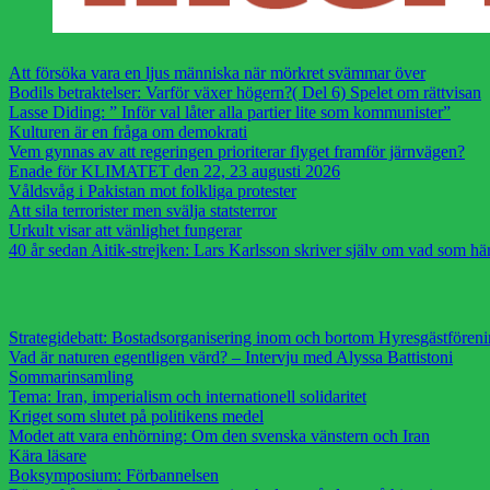
Att försöka vara en ljus människa när mörkret svämmar över
Bodils betraktelser: Varför växer högern?( Del 6) Spelet om rättvisan
Lasse Diding: ” Inför val låter alla partier lite som kommunister”
Kulturen är en fråga om demokrati
Vem gynnas av att regeringen prioriterar flyget framför järnvägen?
Enade för KLIMATET den 22, 23 augusti 2026
Våldsvåg i Pakistan mot folkliga protester
Att sila terrorister men svälja statsterror
Urkult visar att vänlighet fungerar
40 år sedan Aitik-strejken: Lars Karlsson skriver själv om vad som h
Strategidebatt: Bostadsorganisering inom och bortom Hyresgästfören
Vad är naturen egentligen värd? – Intervju med Alyssa Battistoni
Sommarinsamling
Tema: Iran, imperialism och internationell solidaritet
Kriget som slutet på politikens medel
Modet att vara enhörning: Om den svenska vänstern och Iran
Kära läsare
Boksymposium: Förbannelsen