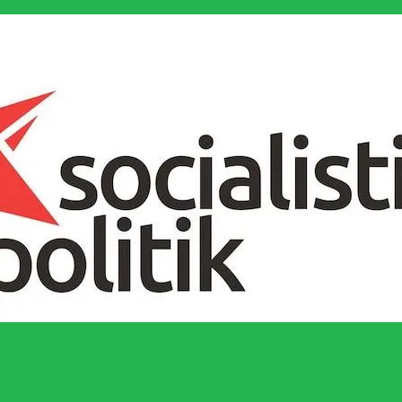
socialistiska Fjärde Internationalen och en viktig tillgång i kampen för 