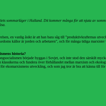
artiets sommarläger i Halland. Dit kommer många för att njuta av somma
äsa.
lsen, en vanlig åsikt är att han bara såg till ”produktivkrafternas utve
l rikedoms källor är jorden och arbetaren”, och för många tidiga marxis
ismens historia?
tongsocialismen började byggas i Sovjet, och inte stod den särskilt mycke
 om klassikerna och fundera över förhållandet mellan marxism och ekologi
a för ekomarxismens utveckling, och som jag tror är bra att känna till f