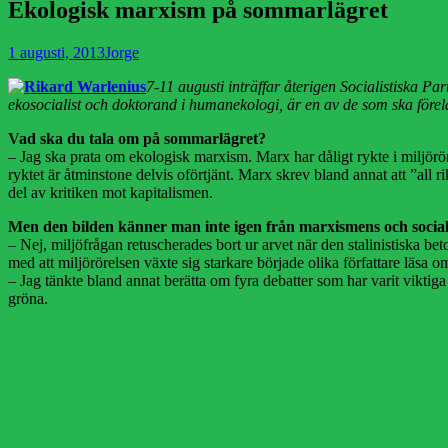
Ekologisk marxism på sommarlägret
Publicerad
Författare
1 augusti, 2013
Jorge
den
7-11 augusti inträffar återigen Socialistiska P
ekosocialist och doktorand i humanekologi, är en av de som ska förel
Vad ska du tala om på sommarlägret?
– Jag ska prata om ekologisk marxism. Marx har dåligt rykte i miljöröre
ryktet är åtminstone delvis oförtjänt. Marx skrev bland annat att ”al
del av kritiken mot kapitalismen.
Men den bilden känner man inte igen från marxismens och social
– Nej, miljöfrågan retuscherades bort ur arvet när den stalinistiska be
med att miljörörelsen växte sig starkare började olika författare läsa
– Jag tänkte bland annat berätta om fyra debatter som har varit viktig
gröna.