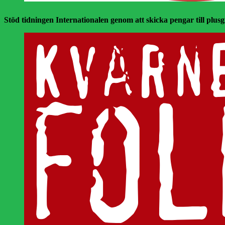
Stöd tidningen Internationalen genom att skicka pengar till plusgir