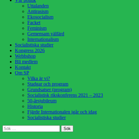
Vår politik
innehåll
Uttalanden
Antirasism
Ekosocialism
Facket
Feminism
Gemensam välfärd
Internationalism
Socialistiska studier
Kongress 2026
Webbshop
Bli medlem
Kontakt
Om SP
Vilka är vi?
Stadgar och program
Grundsatser (program)
Socialistisk rikskonferens 2021 – 2023
50-årsjubileum
Historia
Fjärde Internationalen igår och idag
Socialistiska studier
Sök
Sök
efter: