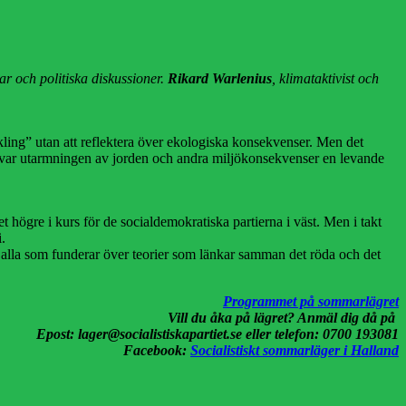
r och politiska diskussioner.
Rikard Warlenius
, klimataktivist och
ckling” utan att reflektera över ekologiska konsekvenser. Men det
ter var utarmningen av jorden och andra miljökonsekvenser en levande
t högre i kurs för de socialdemokratiska partierna i väst. Men i takt
.
ör alla som funderar över teorier som länkar samman det röda och det
Programmet på sommarlägret
Vill du åka på lägret? Anmäl dig då på
Epost: lager@socialistiskapartiet.se eller telefon: 0700 193081
Facebook:
Socialistiskt sommarläger i Halland