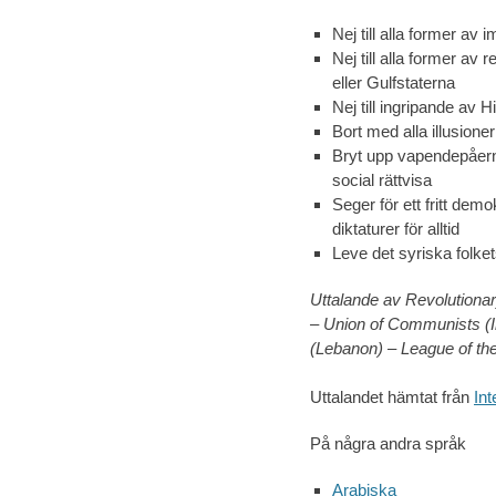
Nej till alla former av
Nej till alla former av
eller Gulfstaterna
Nej till ingripande av 
Bort med alla illusion
Bryt upp vapendepåerna
social rättvisa
Seger för ett fritt de
diktaturer för alltid
Leve det syriska folket
Uttalande av Revolutionar
– Union of Communists (I
(Lebanon) – League of the
Uttalandet hämtat från
Int
På några andra språk
Arabiska