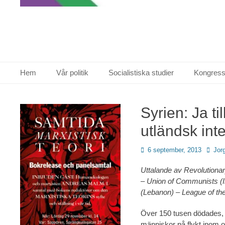
Primär meny
Hoppa
Hem
Vår politik
Socialistiska studier
Kongress
till
innehåll
Syrien: Ja til
utländsk int
Publicerad
Förfat
6 september, 2013
Jor
den
Uttalande av Revolutionar
– Union of Communists (I
(Lebanon) – League of the
Över 150 tusen dödades, 
människor på flykt inom o