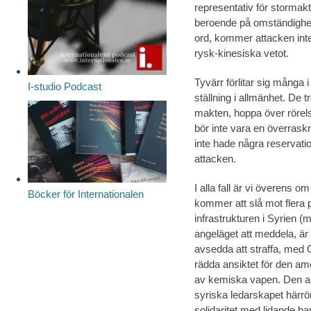
representativ för stormakter
beroende på omständighet
ord, kommer attacken inte
rysk-kinesiska vetot.
Tyvärr förlitar sig många
I-studio Podcast
ställning i allmänhet. De t
makten, hoppa över rörel
bör inte vara en överraskn
inte hade några reservatio
attacken.
I alla fall är vi överens o
Böcker för Internationalen
kommer att slå mot flera p
infrastrukturen i Syrien (
angeläget att meddela, är 
avsedda att straffa, med
rädda ansiktet för den am
av kemiska vapen. Den ame
syriska ledarskapet härrör
solidaritet med lidande b