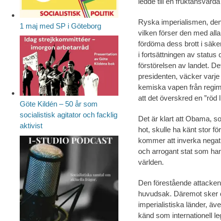
ledde till en fruktansvärd
Ryska imperialismen, den
1 maj med SP i Göteborg
vilken förser den med alla 
fördöma dess brott i säke
i fortsättningen av stat
förstörelsen av landet. D
presidenten, väcker varj
kemiska vapen från regime
att det överskred en ”röd li
Göte Kildén – 50 år som
socialistisk agitator och facklig
Det är klart att Obama, s
aktivist
hot, skulle ha känt stor f
kommer att inverka negat
och arrogant stat som han
världen.
Den förestående attacken
huvudsak. Däremot sker d
imperialistiska länder, äv
känd som internationell leg