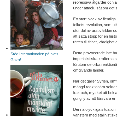
repressiva åtgärder och a
under attack, såsom det 
Ett stort block av fientlig
folkets revolution, som u
stor del av arabvärlden oc
att sätta stopp för en hist
rätten till frihet, värdighet
Detta provocerade inte bar
Stöd Internationalen på plats i
imperialistiska krafterna 
Gaza!
förutom de olika reaktion
omgivande länder.
När det gäller Syrien, om
mängd reaktionära sekteris
Irak och, mycket att bekla
gungfly av att försvara en 
Denna olyckliga situation 
vänstern med stalinistiska