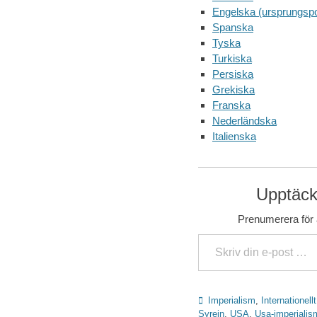
Engelska (ursprungspo
Spanska
Tyska
Turkiska
Persiska
Grekiska
Franska
Nederländska
Italienska
Upptäck 
Prenumerera för a
Skriv din e-post …
Kategorier
Imperialism
,
Internationellt
Syrein
,
USA
,
Usa-imperialis