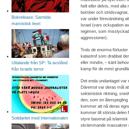
helt eller delvis, med alla
bomber och stridsvagnar, a
Bokrelease: Samtida
var under förevändning a
marxistisk teori
Israel (vars ockupation a
regimen, som misslyckade
aggressioner).
Trots de enorma förluste
katastrof som drabbat dem,
eller mindre, – känt behov 
Uttalande från SP: Ta avstånd
kamp för de mest grundläg
från Israels terror
Det enda undantaget var n
Däremot var deras mål att 
sekteristisk riktning, sned
den, som en återspegling 
kommer att nå deras egna
kommer till största delen f
Solidaritet med Internationalen
styre baserat på islamisk
skrämmande massakrer m