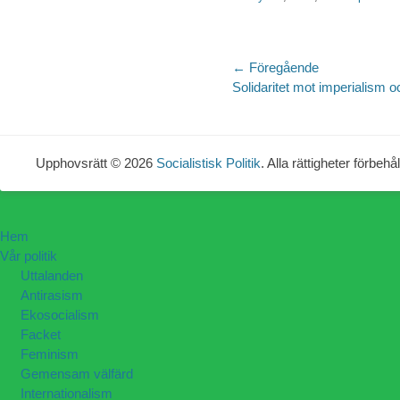
Inläggsnaviger
← Föregående
Föregående
Solidaritet mot imperialism o
inlägg:
Upphovsrätt © 2026
Socialistisk Politik
. Alla rättigheter förbehål
Hem
Vår politik
Uttalanden
Antirasism
Ekosocialism
Facket
Feminism
Gemensam välfärd
Internationalism