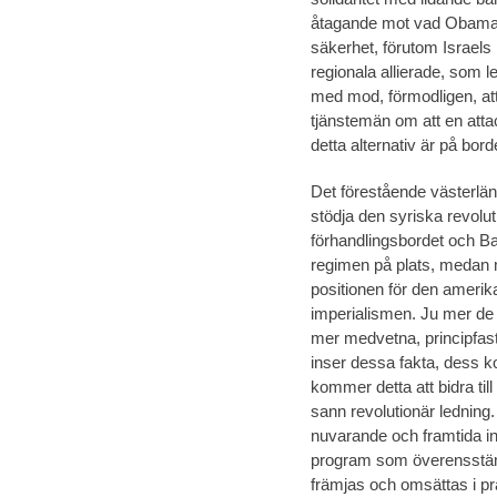
åtagande mot vad Obama k
säkerhet, förutom Israel
regionala allierade, som l
med mod, förmodligen, att
tjänstemän om att en att
detta alternativ är på bor
Det förestående västerländ
stödja den syriska revoluti
förhandlingsbordet och Bas
regimen på plats, medan ma
positionen för den amerik
imperialismen. Ju mer de s
mer medvetna, principfast
inser dessa fakta, dess k
kommer detta att bidra till
sann revolutionär lednin
nuvarande och framtida int
program som överensstä
främjas och omsättas i pra