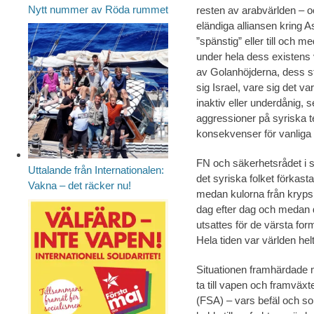
Nytt nummer av Röda rummet
resten av arabvärlden – o
eländiga alliansen kring 
”spänstig” eller till och 
under hela dess existens
av Golanhöjderna, dess st
sig Israel, vare sig det var
inaktiv eller underdånig, s
aggressioner på syriska te
konsekvenser för vanliga 
FN och säkerhetsrådet i 
Uttalande från Internationalen:
det syriska folket förkast
Vakna – det räcker nu!
medan kulorna från kryps
dag efter dag och medan d
utsattes för de värsta for
Hela tiden var världen helt 
Situationen framhärdade med
ta till vapen och framväx
(FSA) – vars befäl och sol