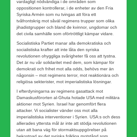
vardagligt nödvändiga i de områden som
oppositionen kontrollerar, i de enheter av den Fria
Syriska Armén som nu tvingas att föra ett
tvåfrontskrig mot såväl regimens trupper som olika
jihadistgrupper och bland de kvinnor, ungdomar och
det civila samhälle som oförtröttligt kämpar vidare.
Socialistiska Partiet manar alla demokratiska och
socialistiska krafter att inte låta den syriska
revolutionen ohyggliga svårigheter få oss att tystna.
Det är nu vår solidaritet med dem, som kämpar för
demokrati och frihet mot alla odds, behövs mer än
någonsin – mot regimens terror, mot reaktionära och
religiösa sekterister, mot imperialistiska lösningar.
I efterdyningarna av regimens gasattack mot
Damaskusförorten al-Ghuta hotade USA med militära
aktioner mot Syrien. Israel har genomfört flera
attacker. Vi socialister vänder oss mot alla
imperialistiska interventioner i Syrien. USA:s och dess
allierades yttersta mål är inte att stödja revolutionen
utan att bana väg för stormaktsuppgörelser på
bekostnad av det syriska folkliga motstånd som