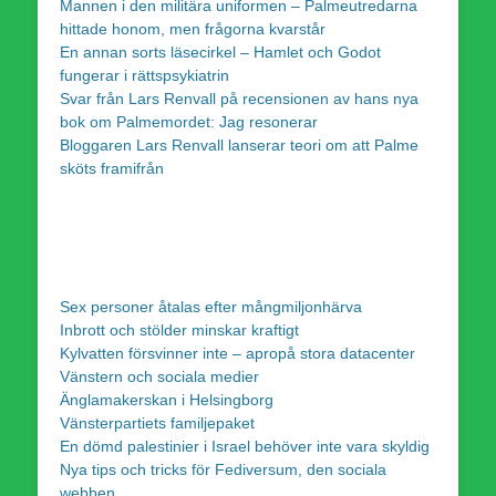
Mannen i den militära uniformen – Palmeutredarna
hittade honom, men frågorna kvarstår
En annan sorts läsecirkel – Hamlet och Godot
fungerar i rättspsykiatrin
Svar från Lars Renvall på recensionen av hans nya
bok om Palmemordet: Jag resonerar
Bloggaren Lars Renvall lanserar teori om att Palme
sköts framifrån
Sex personer åtalas efter mångmiljonhärva
Inbrott och stölder minskar kraftigt
Kylvatten försvinner inte – apropå stora datacenter
Vänstern och sociala medier
Änglamakerskan i Helsingborg
Vänsterpartiets familjepaket
En dömd palestinier i Israel behöver inte vara skyldig
Nya tips och tricks för Fediversum, den sociala
webben