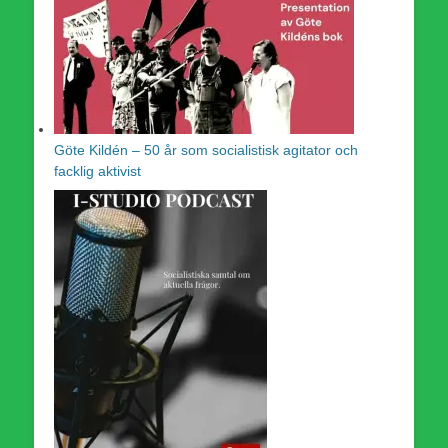
Göte Kildén – 50 år som socialistisk agitator och
facklig aktivist