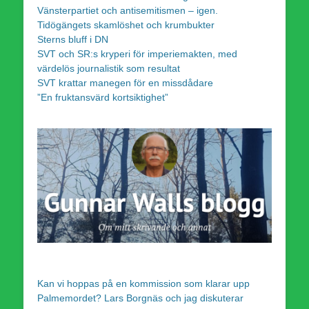
Vänsterpartiet och antisemitismen – igen.
Tidögängets skamlöshet och krumbukter
Sterns bluff i DN
SVT och SR:s kryperi för imperiemakten, med
värdelös journalistik som resultat
SVT krattar manegen för en missdådare
”En fruktansvärd kortsiktighet”
Kan vi hoppas på en kommission som klarar upp
Palmemordet? Lars Borgnäs och jag diskuterar