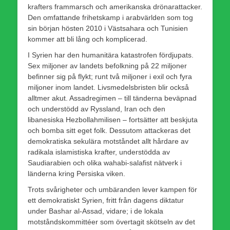
krafters frammarsch och amerikanska drönarattacker.
Den omfattande frihetskamp i arabvärlden som tog
sin början hösten 2010 i Västsahara och Tunisien
kommer att bli lång och komplicerad.
I Syrien har den humanitära katastrofen fördjupats.
Sex miljoner av landets befolkning på 22 miljoner
befinner sig på flykt; runt två miljoner i exil och fyra
miljoner inom landet. Livsmedelsbristen blir också
alltmer akut. Assadregimen – till tänderna beväpnad
och understödd av Ryssland, Iran och den
libanesiska Hezbollahmilisen – fortsätter att beskjuta
och bomba sitt eget folk. Dessutom attackeras det
demokratiska sekulära motståndet allt hårdare av
radikala islamistiska krafter, understödda av
Saudiarabien och olika wahabi-salafist nätverk i
länderna kring Persiska viken.
Trots svårigheter och umbäranden lever kampen för
ett demokratiskt Syrien, fritt från dagens diktatur
under Bashar al-Assad, vidare; i de lokala
motståndskommittéer som övertagit skötseln av det