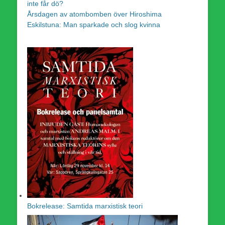
inte får dö?
Årsdagen av atombomben över Hiroshima
Eskilstuna: Man sparkade och slog kvinna
Bokrelease: Samtida marxistisk teori