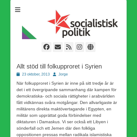
Som medlem i Socialistisk Politik är du medlem i den
Socialistisk Politik
världsomfattande socialistiska Fjärde Internationalen och en viktig
tillgång i kampen för en socialistisk framtid!
Facebook
E-
Webbflöde
Instagram
Webbplats
post
Allt stöd till folkupproret i Syrien
Publicerad
Författare
23 oktober, 2013
Jorge
den
När folkupproret i Syrien är inne på sitt tredje år är
det i ett övergripande sammanhang där kampen för
demokratiska- och sociala rättigheter i arabvärlden
fått vidkännas svåra motgångar. Den allvarligaste är
militärens direkta maktövertagande i Egypten, en
militär som upprättat goda förbindelser med
diktaturen i Damaskus. Vi ser också ett Libyen i
sönderfall och ett Jemen där den folkliga
oppositionen pressas mellan radikala islamistiska