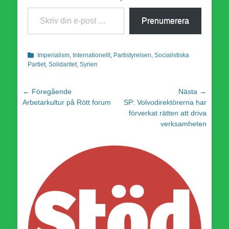
Skriv din e-post …
Prenumerera
Kategorier
Imperialism
,
Internationellt
,
Partistyrelsen
,
Socialistiska
Partiet
,
Solidaritet
,
Syrien
Inläggsnavigering
← Föregående
Nästa →
Föregående
Nästa
Arbetarkultur på Rött forum
SP: Volvodirektörerna har
inlägg:
inlägg:
förverkat rätten att driva
verksamheten