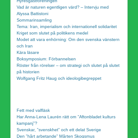
Hyresgästföreningen
Vad är naturen egentligen värd? – Intervju med
Alyssa Battistoni
Sommarinsamling
Tema: Iran, imperialism och internationell solidaritet
Kriget som slutet på politikens medel
Modet att vara enhörning: Om den svenska vänstern
och Iran
Kära läsare
Boksymposium: Förbannelsen
Röster från rörelser – om strategi och slutet på slutet
på historien
Wolfgang Fritz Haug och ideologibegreppet
Fett med valfläsk
Har Anna-Lena Laurén rätt om ”Aftonbladet kulturs
kampanj”?
Svenskar, ”svenskhet” och ett delat Sverige
Den ”hårt arbetande” Mårten Skogsmus