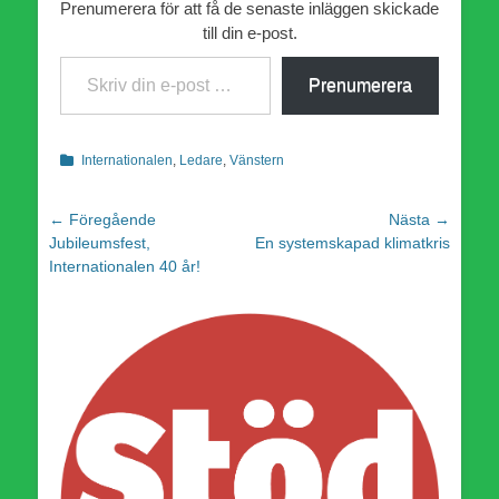
Prenumerera för att få de senaste inläggen skickade
till din e-post.
Skriv din e-post …
Prenumerera
Kategorier
Internationalen
,
Ledare
,
Vänstern
Inläggsnavigering
← Föregående
Nästa →
Föregående
Nästa
Jubileumsfest,
En systemskapad klimatkris
inlägg:
inlägg:
Internationalen 40 år!