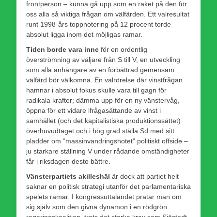
frontperson – kunna gå upp som en raket på den för
oss alla så viktiga frågan om välfärden. Ett valresultat
runt 1998-års toppnotering på 12 procent torde
absolut ligga inom det möjligas ramar.
Tiden borde vara inne
för en ordentlig
överströmning av väljare från S till V, en utveckling
som alla anhängare av en förbättrad gemensam
välfärd bör välkomna. En valrörelse där vinstfrågan
hamnar i absolut fokus skulle vara till gagn för
radikala krafter; dämma upp för en ny vänstervåg,
öppna för ett vidare ifrågasättande av vinst i
samhället (och det kapitalistiska produktionssättet)
överhuvudtaget och i hög grad ställa Sd med sitt
pladder om ”massinvandringshotet” politiskt offside –
ju starkare ställning V under rådande omständigheter
får i riksdagen desto bättre.
Vänsterpartiets akilleshäl
är dock att partiet helt
saknar en politisk strategi utanför det parlamentariska
spelets ramar. I kongressuttalandet pratar man om
sig själv som den givna dynamon i en rödgrön
regeringskoalition, trots det starka krav som Sjöstedt