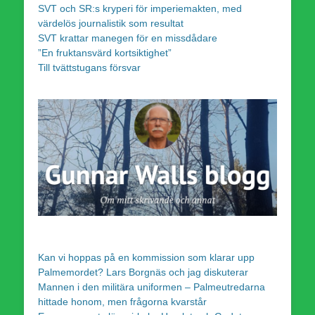
SVT och SR:s kryperi för imperiemakten, med
värdelös journalistik som resultat
SVT krattar manegen för en missdådare
”En fruktansvärd kortsiktighet”
Till tvättstugans försvar
Kan vi hoppas på en kommission som klarar upp
Palmemordet? Lars Borgnäs och jag diskuterar
Mannen i den militära uniformen – Palmeutredarna
hittade honom, men frågorna kvarstår