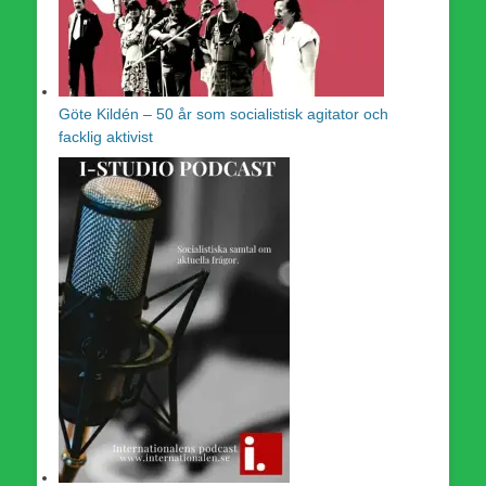
Göte Kildén – 50 år som socialistisk agitator och
facklig aktivist