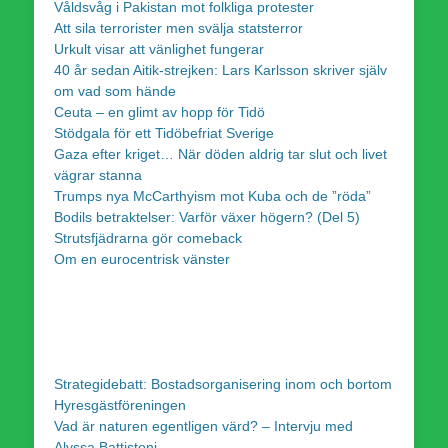
Våldsvåg i Pakistan mot folkliga protester
Att sila terrorister men svälja statsterror
Urkult visar att vänlighet fungerar
40 år sedan Aitik-strejken: Lars Karlsson skriver själv
om vad som hände
Ceuta – en glimt av hopp för Tidö
Stödgala för ett Tidöbefriat Sverige
Gaza efter kriget… När döden aldrig tar slut och livet
vägrar stanna
Trumps nya McCarthyism mot Kuba och de ”röda”
Bodils betraktelser: Varför växer högern? (Del 5)
Strutsfjädrarna gör comeback
Om en eurocentrisk vänster
Strategidebatt: Bostadsorganisering inom och bortom
Hyresgästföreningen
Vad är naturen egentligen värd? – Intervju med
Alyssa Battistoni