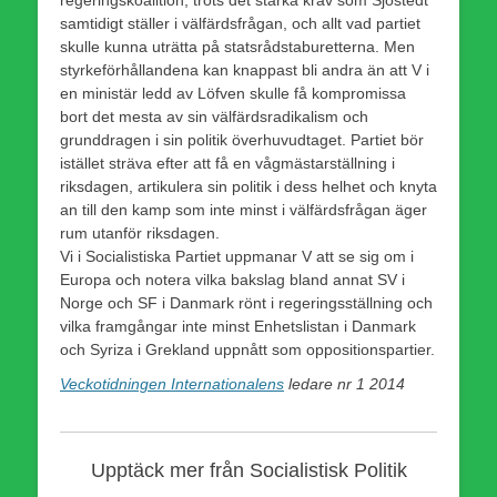
samtidigt ställer i välfärdsfrågan, och allt vad partiet
skulle kunna uträtta på statsrådstaburetterna. Men
styrkeförhållandena kan knappast bli andra än att V i
en ministär ledd av Löfven skulle få kompromissa
bort det mesta av sin välfärdsradikalism och
grunddragen i sin politik överhuvudtaget. Partiet bör
istället sträva efter att få en vågmästarställning i
riksdagen, artikulera sin politik i dess helhet och knyta
an till den kamp som inte minst i välfärdsfrågan äger
rum utanför riksdagen.
Vi i Socialistiska Partiet uppmanar V att se sig om i
Europa och notera vilka bakslag bland annat SV i
Norge och SF i Danmark rönt i regeringsställning och
vilka framgångar inte minst Enhetslistan i Danmark
och Syriza i Grekland uppnått som oppositionspartier.
Veckotidningen Internationalens
ledare nr 1 2014
Upptäck mer från Socialistisk Politik