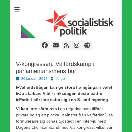
Som medlem i Socialistisk Politik är du medlem i den
Socialistisk Politik
världsomfattande socialistiska Fjärde Internationalen och en viktig
tillgång i kampen för en socialistisk framtid!
Facebook
E-
Webbflöde
Instagram
Webbplats
post
V-kongressen: Välfärdskamp i
parlamentarismens bur
Publicerad
Författare
20 januari, 2014
Jorge
den
▶Välfärdsfrågan kan ge stora framgångar i valet
▶Ju starkare V blir i riksdagen desto bättre
▶Partiet bör inte sätta sig i en S-ledd regering
Vi kan inte sätta oss
i en regering som tillåter
privata bolag att plocka ut vinster från välfärden”, så
formulerade sig Jonas Sjöstedt i en intervju med
Dagens Eko i samband med V:s kongress, vilket var