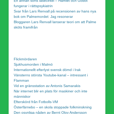
En annan sorts läsecirkel – Hamlet och Godot
fungerar i rättspsykiatrin
Svar från Lars Renvall på recensionen av hans nya
bok om Palmemordet: Jag resonerar
Bloggaren Lars Renvall lanserar teori om att Palme
sköts framifrån
Flickmördaren
Sjukhusmorden i Malmö
Internationellt efterlyst svensk dömd i Irak
Vänsterns största Youtube-kanal – intressant i
Flamman
Vid en gränsstation av Antonis Samarakis
När internet blir en plats för maskiner och inte
människor
Efterskörd från Fotbolls-VM
Österfärnebo – en skola stoppade folkminskning
Den osynliga nåden av Bernt Olov Andersson