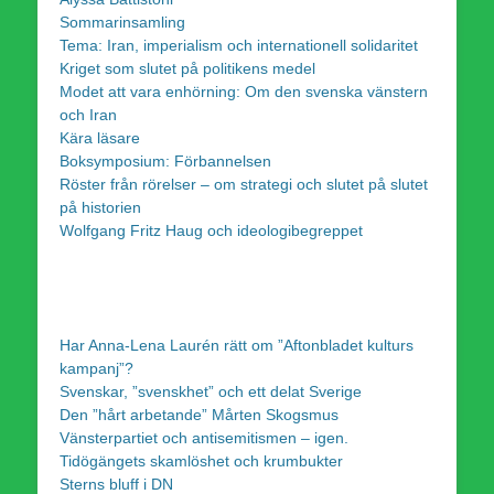
Sommarinsamling
Tema: Iran, imperialism och internationell solidaritet
Kriget som slutet på politikens medel
Modet att vara enhörning: Om den svenska vänstern
och Iran
Kära läsare
Boksymposium: Förbannelsen
Röster från rörelser – om strategi och slutet på slutet
på historien
Wolfgang Fritz Haug och ideologibegreppet
Har Anna-Lena Laurén rätt om ”Aftonbladet kulturs
kampanj”?
Svenskar, ”svenskhet” och ett delat Sverige
Den ”hårt arbetande” Mårten Skogsmus
Vänsterpartiet och antisemitismen – igen.
Tidögängets skamlöshet och krumbukter
Sterns bluff i DN