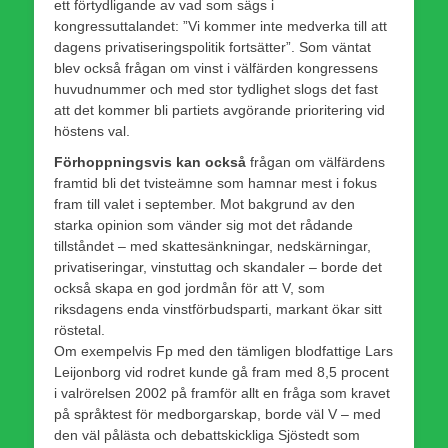
ett förtydligande av vad som sägs i
kongressuttalandet: ”Vi kommer inte medverka till att
dagens privatiseringspolitik fortsätter”. Som väntat
blev också frågan om vinst i välfärden kongressens
huvudnummer och med stor tydlighet slogs det fast
att det kommer bli partiets avgörande prioritering vid
höstens val.
Förhoppningsvis kan också
frågan om välfärdens
framtid bli det tvisteämne som hamnar mest i fokus
fram till valet i september. Mot bakgrund av den
starka opinion som vänder sig mot det rådande
tillståndet – med skattesänkningar, nedskärningar,
privatiseringar, vinstuttag och skandaler – borde det
också skapa en god jordmån för att V, som
riksdagens enda vinstförbudsparti, markant ökar sitt
röstetal.
Om exempelvis Fp med den tämligen blodfattige Lars
Leijonborg vid rodret kunde gå fram med 8,5 procent
i valrörelsen 2002 på framför allt en fråga som kravet
på språktest för medborgarskap, borde väl V – med
den väl pålästa och debattskickliga Sjöstedt som