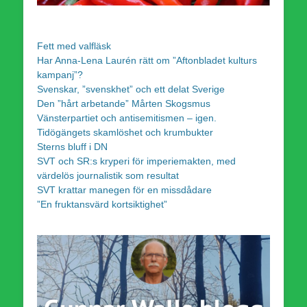
Fett med valfläsk
Har Anna-Lena Laurén rätt om ”Aftonbladet kulturs
kampanj”?
Svenskar, ”svenskhet” och ett delat Sverige
Den ”hårt arbetande” Mårten Skogsmus
Vänsterpartiet och antisemitismen – igen.
Tidögängets skamlöshet och krumbukter
Sterns bluff i DN
SVT och SR:s kryperi för imperiemakten, med
värdelös journalistik som resultat
SVT krattar manegen för en missdådare
”En fruktansvärd kortsiktighet”