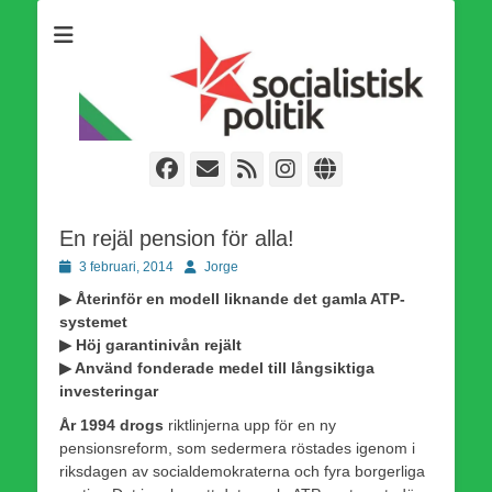
Som medlem i Socialistisk Politik är du medlem i den
Socialistisk Politik
världsomfattande socialistiska Fjärde Internationalen och en viktig
tillgång i kampen för en socialistisk framtid!
Facebook
E-
Webbflöde
Instagram
Webbplats
post
En rejäl pension för alla!
Publicerad
Författare
3 februari, 2014
Jorge
den
▶ Återinför en modell liknande det gamla ATP-
systemet
▶ Höj garantinivån rejält
▶ Använd fonderade medel till långsiktiga
investeringar
År 1994 drogs
riktlinjerna upp för en ny
pensionsreform, som sedermera röstades igenom i
riksdagen av socialdemokraterna och fyra borgerliga