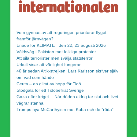
Vem gynnas av att regeringen prioriterar flyget
framför järnvägen?
Enade för KLIMATET den 22, 23 augusti 2026
Våldsvåg i Pakistan mot folkliga protester
Att sila terrorister men svälja statsterror
Urkult visar att vänlighet fungerar
40 år sedan Aitik-strejken: Lars Karlsson skriver själv
om vad som hände
Ceuta – en glimt av hopp för Tidö
Stödgala för ett Tidöbefriat Sverige
Gaza efter kriget… När döden aldrig tar slut och livet
vägrar stanna
Trumps nya McCarthyism mot Kuba och de ”röda”