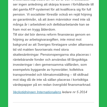
ser ingen anledning att skärpa kraven i förhållande till
det gamla ATP-systemet för att kvalificera sig för full
pension. Vi socialister föreslår också en rejäl höjning
av garantinivån, så att även människor med inte så
många år i arbetslivet och deltidsarbetande kan se
fram mot en trygg ålderdom.
Till stor del bör denna reform finansieras genom en
höjning av arbetsgivaravgiften, inte minst mot
bakgrund av att Sveriges företagare under alliansens
tid vid makten favoriserats med stora
skattesänkningar. Pensionspengarna ska placeras i
räntebärande fonder och användas till långsiktiga
investeringar i den gemensamma välfärden, som
exempelvis byggande av hyresrätter, kollektiva
transportmedel och klimatomställning – till skillnad
mot idag då de inte så sällan placeras i kortsiktiga
värdepapper på en redan övergödd finansmarknad.
Veckotidningen Internationalens
ledare nr 5 2014