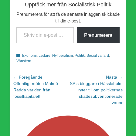
Upptäck mer från Socialistisk Politik
Prenumerera för att få de senaste inläggen skickade
till din e-post.
Skriv din e-post …
Prenumerera
Kategorier
Ekonomi
,
Ledare
,
Nyliberalism
,
Politik
,
Social välfärd
,
Vänstern
Inläggsnavigering
← Föregående
Nästa →
Föregående
Nästa
Offentligt möte i Malmö:
SP:s bloggare i Hässleholm
inlägg:
inlägg:
Rädda världen från
ryter till om politikernas
fossilkapitalet!
skattesubventionerade
vanor