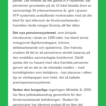
partier. Det innebar att det gamla ATP-systemet, där
pensionen grundades på de 15 bäst betalda åren av
sammanlagt 30 yrkesverksamma år, gick i graven.
ATP-systemets avskaffande motiverades med att det
blivit för dyrt eftersom de förvärvsarbetande i
framtiden skulle tvingas försörja allt fler äldre.
Det nya pensionssystemet
, som började
introduceras i slutet av 1990-talet, har bland annat
missgynnat låginkomsttagare, kvinnor,
deltidsarbetande och sjukskrivna. Den främsta
orsaken till det är att pensionens storlek baseras på
den enskildes sammanlagda livsinkomst. Därtill
spelas det nu hasard med våra framtida pensioner
genom att en del av de inbetalda medlen – med
kortsiktigheten som ledstjärna – kan placeras i vilken
typ av värdepapper som helst, det så kallade
premiepensionssystemet.
Sedan den borgerliga
regeringen tillträdde år 2006
har flera jobbskatteavdrag genomförts för den
förvärvsarbetande befolkningen. Skatten för
pensionärer har däremot endast till en liten del