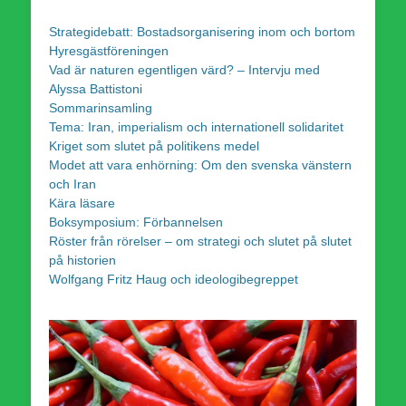
Strategidebatt: Bostadsorganisering inom och bortom
Hyresgästföreningen
Vad är naturen egentligen värd? – Intervju med
Alyssa Battistoni
Sommarinsamling
Tema: Iran, imperialism och internationell solidaritet
Kriget som slutet på politikens medel
Modet att vara enhörning: Om den svenska vänstern
och Iran
Kära läsare
Boksymposium: Förbannelsen
Röster från rörelser – om strategi och slutet på slutet
på historien
Wolfgang Fritz Haug och ideologibegreppet