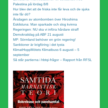
Palestina på lördag 8/8
Hur blev det att de friska inte får leva och de sjuka
inte får dö?
Årsdagen av atombomben över Hiroshima
Eskilstuna: Man sparkade och slog kvinna
Regeringen: NU ska vi införa hårdare straff
Demokratidag på ABF 21 augusti
MP: Sörmland behöver en grön regering!
Sanktioner är krigföring i det tysta
KlimatHoppMötets Klimatbuss 6 augusti – 5
september
Så står partierna i hbtqi-frågor – Rapport från RFSL