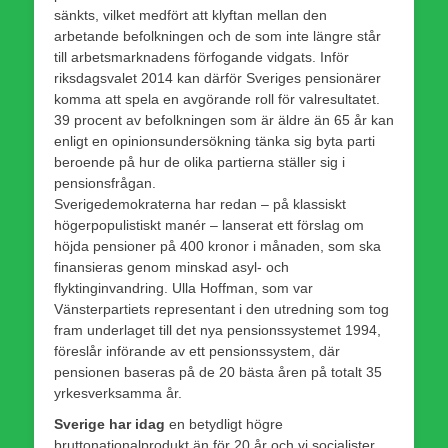
sänkts, vilket medfört att klyftan mellan den
arbetande befolkningen och de som inte längre står
till arbetsmarknadens förfogande vidgats. Inför
riksdagsvalet 2014 kan därför Sveriges pensionärer
komma att spela en avgörande roll för valresultatet.
39 procent av befolkningen som är äldre än 65 år kan
enligt en opinionsundersökning tänka sig byta parti
beroende på hur de olika partierna ställer sig i
pensionsfrågan.
Sverigedemokraterna har redan – på klassiskt
högerpopulistiskt manér – lanserat ett förslag om
höjda pensioner på 400 kronor i månaden, som ska
finansieras genom minskad asyl- och
flyktinginvandring. Ulla Hoffman, som var
Vänsterpartiets representant i den utredning som tog
fram underlaget till det nya pensionssystemet 1994,
föreslår införande av ett pensionssystem, där
pensionen baseras på de 20 bästa åren på totalt 35
yrkesverksamma år.
Sverige har idag
en betydligt högre
bruttonationalprodukt än för 20 år och vi socialister