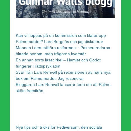
Kan vi hoppas på en kommission som klarar upp
Palmemordet? Lars Borgnäs och jag diskuterar
Mannen i den militära uniformen – Palmeutredarna
hittade honom, men frågorna kvarstår
En annan sorts läsecirkel – Hamlet och Godot
fungerar i rättspsykiatrin
Svar från Lars Renvall på recensionen av hans nya
bok om Palmemordet: Jag resonerar
Bloggaren Lars Renvall lanserar teori om att Palme
sköts framifrån
Nya tips och tricks för Fediversum, den sociala