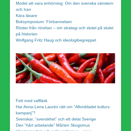
Modet att vara enhörning: Om den svenska vänstern
och Iran
Kära läsare
Boksymposium: Förbannelsen
Röster från rörelser – om strategi och slutet på slutet
på historien
Wolfgang Fritz Haug och ideologibegreppet
Fett med valfläsk
Har Anna-Lena Laurén rätt om ”Aftonbladet kulturs
kampanj”?
Svenskar, ”svenskhet” och ett delat Sverige
Den ”hårt arbetande” Mårten Skogsmus