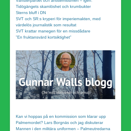
Vänsterpartiet och antisemitismen – igen.
Tidögängets skamlöshet och krumbukter
Sterns bluff i DN
SVT och SR:s kryperi för imperiemakten, med
värdelös journalistik som resultat
SVT krattar manegen för en missdådare
”En fruktansvärd kortsiktighet”
Kan vi hoppas på en kommission som klarar upp
Palmemordet? Lars Borgnäs och jag diskuterar
Mannen i den militära uniformen – Palmeutredarna