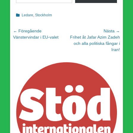
Kategorier
Ledare
,
Stockholm
Inläggsnavigering
← Föregående
Nästa →
Föregående
Nästa
Vänstervindar i EU-valet
Frihet åt Jafar Azim Zadeh
inlägg:
inlägg:
och alla politiska fångar i
Iran!