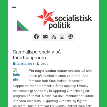
Som medlem i Socialistisk Politik är du medlem i den
Socialistisk Politik
världsomfattande socialistiska Fjärde Internationalen och en viktig
tillgång i kampen för en socialistisk framtid!
Facebook
E-
Webbflöde
Instagram
Webbplats
post
Samhällsperspektiv på
förortsupproren
Publicerad
Författare
30 maj, 2014
Jorge
den
För några veckor sedan
ställdes två sätt
att se på samhället emot varandra. Åtta
forskare från Stockholms Universitet
släppte en rapport om förra årets upplopp i Husby
och samtidigt sände SVTs Upp­drag Granskning ett
program på temat. Dessa två dokumentationer kunde
inte vara mer olika. I Uppdrag Granskning låg det
polisiära i fokus. Det var i huvudsak poliser som fick