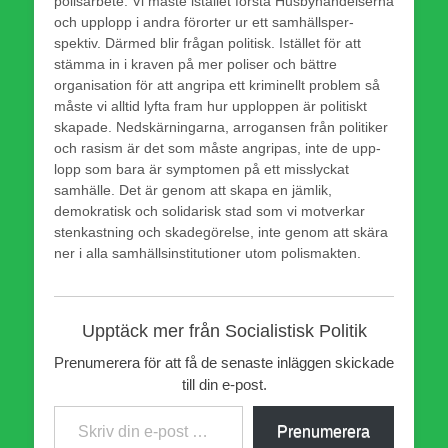
polisarbete. Vi måste istället förstå Husbyhändelserna
och upplopp i andra förorter ur ett samhällsper­
spektiv. Därmed blir frågan politisk. Istället för att
stämma in i kraven på mer poliser och bättre
organisation för att angripa ett kriminellt problem så
måste vi alltid lyfta fram hur upp­loppen är politiskt
skapade. Nedskärningarna, arrogansen från politiker
och rasism är det som måste angripas, inte de upp­
lopp som bara är symptomen på ett misslyckat
samhälle. Det är genom att skapa en jämlik,
demokratisk och solidarisk stad som vi motverkar
stenkastning och skadegörelse, inte genom att skära
ner i alla samhällsinstitutioner utom polismakten.
Upptäck mer från Socialistisk Politik
Prenumerera för att få de senaste inläggen skickade
till din e-post.
Skriv din e-post …
Prenumerera