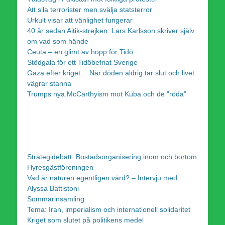
Att sila terrorister men svälja statsterror
Urkult visar att vänlighet fungerar
40 år sedan Aitik-strejken: Lars Karlsson skriver själv
om vad som hände
Ceuta – en glimt av hopp för Tidö
Stödgala för ett Tidöbefriat Sverige
Gaza efter kriget… När döden aldrig tar slut och livet
vägrar stanna
Trumps nya McCarthyism mot Kuba och de ”röda”
Strategidebatt: Bostadsorganisering inom och bortom
Hyresgästföreningen
Vad är naturen egentligen värd? – Intervju med
Alyssa Battistoni
Sommarinsamling
Tema: Iran, imperialism och internationell solidaritet
Kriget som slutet på politikens medel