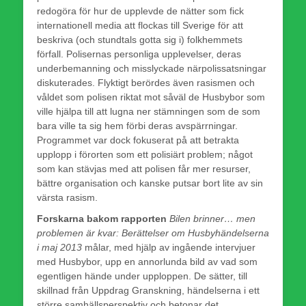
redogöra för hur de upplevde de nätter som fick
internationell media att flockas till Sverige för att
beskriva (och stundtals gotta sig i) folkhemmets
förfall. Polisernas personliga upplevelser, deras
underbemanning och misslyckade närpolissatsningar
diskuterades. Flyktigt berördes även rasismen och
våldet som polisen riktat mot såväl de Husbybor som
ville hjälpa till att lugna ner stämningen som de som
bara ville ta sig hem förbi deras avspärrningar.
Programmet var dock fokuserat på att betrakta
upplopp i förorten som ett polisiärt problem; något
som kan stävjas med att polisen får mer resurser,
bättre organisation och kanske putsar bort lite av sin
värsta rasism.
Forskarna bakom rapporten
Bilen brinner… men
problemen är kvar: Berättelser om Husbyhändelserna
i maj 2013
målar, med hjälp av ingående intervjuer
med Husbybor, upp en annorlunda bild av vad som
egentligen hände under upploppen. De sätter, till
skillnad från Uppdrag Granskning, händelserna i ett
större samhällsperspektiv och betonar det