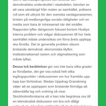
demokratiska underskottet i stadsdelen, känslan av
att vara utestängd från resten av samhället, polisens
roll som ett uttryck för den svenska vardagsrasismen,
bristen på medborger­liga sociala rättigheter och en
media som bara är intresserad när det smäller.
Rapporten lyfter därigenom fokuset bortom Husbys
interna problem och vidgar diskussionen till hur hela
samhället måste undersökas om förra årets upplopp
ska förstås. Det är generella problem såsom
bristande demokrati, ekonomiska klyftor,
institutionaliserad rasism och stigmatisering som
måste lyftas.
Dessa två berättelser
ger oss inte bara olika grader
av förståelse, det ger oss också helt olika
ingångspunkter i diskussionen om hur framtida upp­
lopp kan förhindras. Medan Uppdrag Granskning
väljer att se upploppen som bristande förmåga att
säkerställa lag och ordning så visar
Stockholmsforskarna att vi kan inte begränsa oss till
en teknokratisk diskussion om bra och dåligt