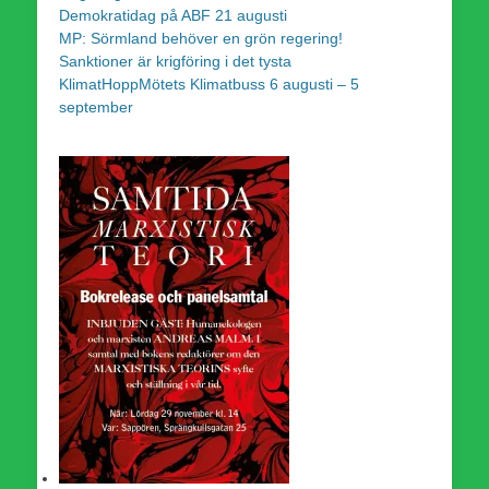
Demokratidag på ABF 21 augusti
MP: Sörmland behöver en grön regering!
Sanktioner är krigföring i det tysta
KlimatHoppMötets Klimatbuss 6 augusti – 5
september