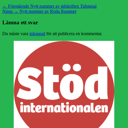
Inläggsnavigering
Föregående
← Föregående
Nytt nummer av tidskriften Tidsignal
Nästa
inlägg:
Nästa →
Nytt nummer av Röda Rummet
inlägg:
Lämna ett svar
Du måste vara
inloggad
för att publicera en kommentar.