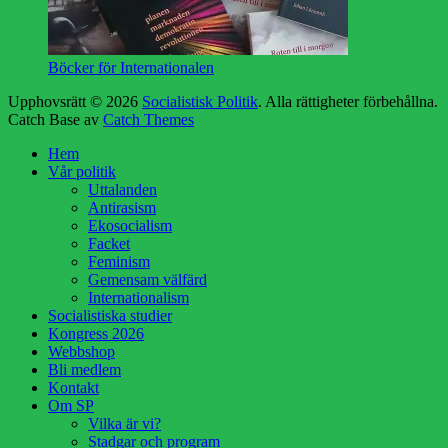
Böcker för Internationalen
Upphovsrätt © 2026
Socialistisk Politik
. Alla rättigheter förbehållna.
Catch Base av
Catch Themes
Rulla
Hem
upp
Vår politik
Uttalanden
Antirasism
Ekosocialism
Facket
Feminism
Gemensam välfärd
Internationalism
Socialistiska studier
Kongress 2026
Webbshop
Bli medlem
Kontakt
Om SP
Vilka är vi?
Stadgar och program