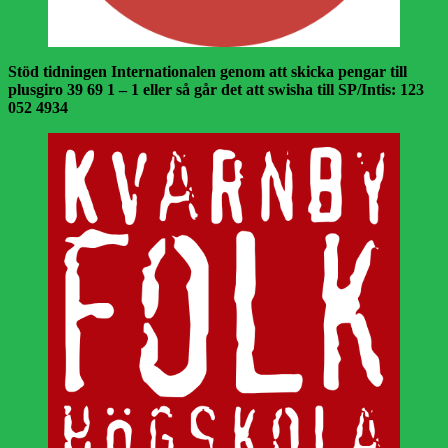
Stöd tidningen Internationalen genom att skicka pengar till
plusgiro 39 69 1 – 1 eller så går det att swisha till SP/Intis: 123
052 4934