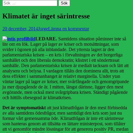
Sök
Sök
efter:
Klimatet är inget särintresse
Publicerad
Författare
20 december, 2014
Jorge
Lämna en kommentar
den
LEDARE.
Samtidens situation påminner inte så
lite om en lök. Lager på lager av kriser och motsättningar, som
svider i ögonen på alla inblandade. Det yttersta lagret är den
parlamentariska krisen – en kris i förvaltningen av det borgerliga
samhället och den liberala demokratin; klistret i ett söndertrasat
samhälle. Den parlamentariska krisen är medialt tacksam och lätt att
analysera och belysa. I vardagen tillåts den dominera allt, trots att
dess effekter i sammanhanget är relativt marginella. Under ytan
väntar lager på lager av kriser, mer svårfångade och genomgripande
ju mer djupgående de är. I mitten, längst därinne, ligger den mest
avgörande, men också mest svårgripbara krisen. Ständigt pågående
och hittills obesegrad är klimatkrisen.
Det är symptomatiskt
att just klimatfrågan är den mest förbisedda
av alla samtidens ödesfrågor, men samtidigt den kris som just nu
formar vårt gemensamma öde. Klimatfrågan är inte ett särintresse
som hanteras genom att tillsätta en lättare ministerpost, som tillåter
att vi genomför mindre lösningar för att generera positiv PR, medan