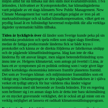
miljön alltid får stå tillbaka när den ställs mot kvartalstillväxten. I två
årtionden, i kölvattnet av Kyotoprotokollet, har klimatåtgärderna
varit präglade av ett slags klimatets New Public Management. New
Climate Management har varit ett paradigm präglat av tron på att
marknadslösningar och så kallad klimatkompensation, vilket gett en
prydlig fasad åt en fullständigt havererad realpolitik där alla verkliga
åtgärder systematiskt hållits tillbaka.
Tiden är lyckligtvis över
då länder som Sverige kunde peka på sin
inhemska produktion och spela rollen som något slags föredöme,
medan de fattiga producerande länderna fick se både kryss i
protokollet och känna av de direkta följderna av fabrikernas utsläpp
och de pågående klimatförändringarna. Idag kan inte de rika
länderna fly sitt ansvar längre, men någon beteendeförändring syns
ännu inte av. Helgens klimatavtal, som antogs på övertid i Lima, är
bara ett av symptomen på en politisk ordning som i varje givet läge
ställer kortsiktiga ekonomiska intressen framför planetens framtid.
Det som av Sveriges klimat- och miljöminister framställdes som ett
viktigt steg i bekämpningen av den pågående klimatkrisen är i själva
verket ett tydligt uttryck för hur världens rika länder vägrar
kompromissa med sitt beroende av fossila bränslen. För en regering
som befinner sig i en annan slags kris är detta inte bara skönmålning
av en mycket graverande verklighet, det är också att gå miste om en
verklig möjlighet att lansera ett radikalt klimatomställningsprogram.