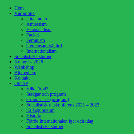
Hoppa
Hem
till
Vår politik
innehåll
Uttalanden
Antirasism
Ekosocialism
Facket
Feminism
Gemensam välfärd
Internationalism
Socialistiska studier
Kongress 2026
Webbshop
Bli medlem
Kontakt
Om SP
Vilka är vi?
Stadgar och program
Grundsatser (program)
Socialistisk rikskonferens 2021 – 2023
50-årsjubileum
Historia
Fjärde Internationalen igår och idag
Socialistiska studier