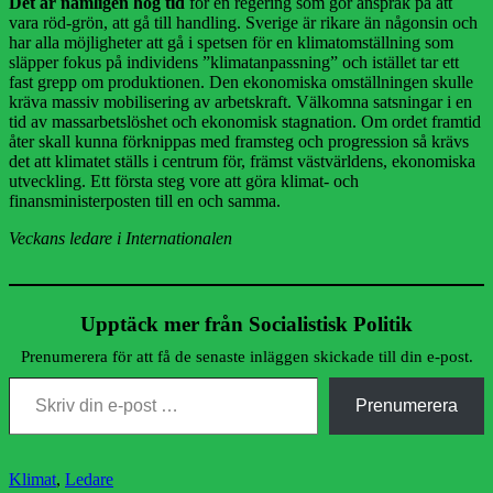
Det är nämligen hög tid
för en regering som gör anspråk på att
vara röd-grön, att gå till handling. Sverige är rikare än någonsin och
har alla möjligheter att gå i spetsen för en klimatomställning som
släpper fokus på individens ”klimatanpassning” och istället tar ett
fast grepp om produktionen. Den ekonomiska omställningen skulle
kräva massiv mobilisering av arbetskraft. Välkomna satsningar i en
tid av massarbetslöshet och ekonomisk stagnation. Om ordet framtid
åter skall kunna förknippas med framsteg och progression så krävs
det att klimatet ställs i centrum för, främst västvärldens, ekonomiska
utveckling. Ett första steg vore att göra klimat- och
finansministerposten till en och samma.
Veckans ledare i Internationalen
Upptäck mer från Socialistisk Politik
Prenumerera för att få de senaste inläggen skickade till din e-post.
Skriv din e-post …
Prenumerera
Kategorier
Klimat
,
Ledare