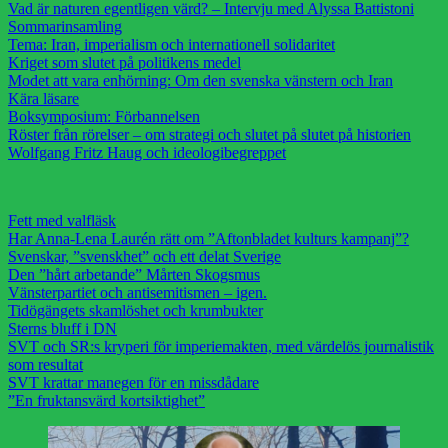
Vad är naturen egentligen värd? – Intervju med Alyssa Battistoni
Sommarinsamling
Tema: Iran, imperialism och internationell solidaritet
Kriget som slutet på politikens medel
Modet att vara enhörning: Om den svenska vänstern och Iran
Kära läsare
Boksymposium: Förbannelsen
Röster från rörelser – om strategi och slutet på slutet på historien
Wolfgang Fritz Haug och ideologibegreppet
Fett med valfläsk
Har Anna-Lena Laurén rätt om ”Aftonbladet kulturs kampanj”?
Svenskar, ”svenskhet” och ett delat Sverige
Den ”hårt arbetande” Mårten Skogsmus
Vänsterpartiet och antisemitismen – igen.
Tidögängets skamlöshet och krumbukter
Sterns bluff i DN
SVT och SR:s kryperi för imperiemakten, med värdelös journalistik
som resultat
SVT krattar manegen för en missdådare
”En fruktansvärd kortsiktighet”