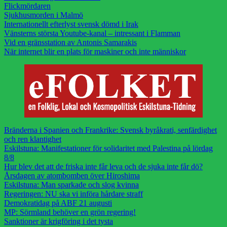
Flickmördaren
Sjukhusmorden i Malmö
Internationellt efterlyst svensk dömd i Irak
Vänsterns största Youtube-kanal – intressant i Flamman
Vid en gränsstation av Antonis Samarakis
När internet blir en plats för maskiner och inte människor
Bränderna i Spanien och Frankrike: Svensk byråkrati, senfärdighet
och ren klantighet
Eskilstuna: Manifestationer för solidaritet med Palestina på lördag
8/8
Hur blev det att de friska inte får leva och de sjuka inte får dö?
Årsdagen av atombomben över Hiroshima
Eskilstuna: Man sparkade och slog kvinna
Regeringen: NU ska vi införa hårdare straff
Demokratidag på ABF 21 augusti
MP: Sörmland behöver en grön regering!
Sanktioner är krigföring i det tysta