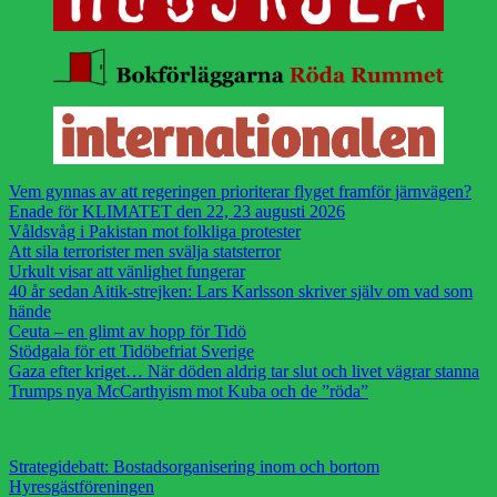
Vem gynnas av att regeringen prioriterar flyget framför järnvägen?
Enade för KLIMATET den 22, 23 augusti 2026
Våldsvåg i Pakistan mot folkliga protester
Att sila terrorister men svälja statsterror
Urkult visar att vänlighet fungerar
40 år sedan Aitik-strejken: Lars Karlsson skriver själv om vad som
hände
Ceuta – en glimt av hopp för Tidö
Stödgala för ett Tidöbefriat Sverige
Gaza efter kriget… När döden aldrig tar slut och livet vägrar stanna
Trumps nya McCarthyism mot Kuba och de ”röda”
Strategidebatt: Bostadsorganisering inom och bortom
Hyresgästföreningen