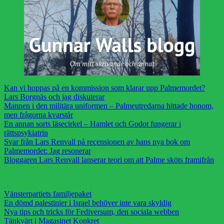
Kan vi hoppas på en kommission som klarar upp Palmemordet?
Lars Borgnäs och jag diskuterar
Mannen i den militära uniformen – Palmeutredarna hittade honom,
men frågorna kvarstår
En annan sorts läsecirkel – Hamlet och Godot fungerar i
rättspsykiatrin
Svar från Lars Renvall på recensionen av hans nya bok om
Palmemordet: Jag resonerar
Bloggaren Lars Renvall lanserar teori om att Palme sköts framifrån
Vänsterpartiets familjepaket
En dömd palestinier i Israel behöver inte vara skyldig
Nya tips och tricks för Fediversum, den sociala webben
Tänkvärt i Magasinet Konkret