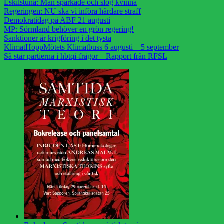
Eskilstuna: Man sparkade och slog kvinna
Regeringen: NU ska vi införa hårdare straff
Demokratidag på ABF 21 augusti
MP: Sörmland behöver en grön regering!
Sanktioner är krigföring i det tysta
KlimatHoppMötets Klimatbuss 6 augusti – 5 september
Så står partierna i hbtqi-frågor – Rapport från RFSL