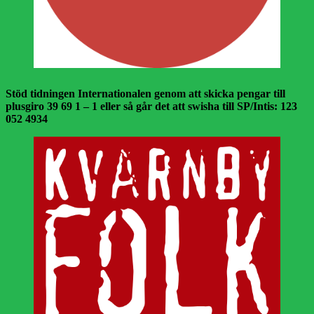
Stöd tidningen Internationalen genom att skicka pengar till
plusgiro 39 69 1 – 1 eller så går det att swisha till SP/Intis: 123
052 4934