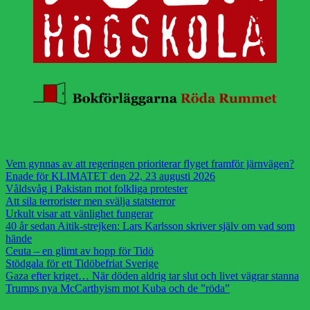
Vem gynnas av att regeringen prioriterar flyget framför järnvägen?
Enade för KLIMATET den 22, 23 augusti 2026
Våldsvåg i Pakistan mot folkliga protester
Att sila terrorister men svälja statsterror
Urkult visar att vänlighet fungerar
40 år sedan Aitik-strejken: Lars Karlsson skriver själv om vad som
hände
Ceuta – en glimt av hopp för Tidö
Stödgala för ett Tidöbefriat Sverige
Gaza efter kriget… När döden aldrig tar slut och livet vägrar stanna
Trumps nya McCarthyism mot Kuba och de ”röda”