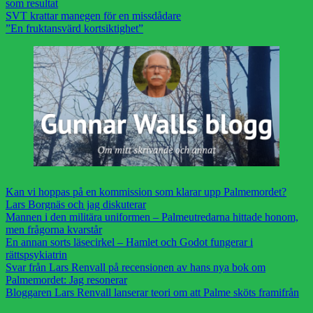
som resultat
SVT krattar manegen för en missdådare
”En fruktansvärd kortsiktighet”
Kan vi hoppas på en kommission som klarar upp Palmemordet?
Lars Borgnäs och jag diskuterar
Mannen i den militära uniformen – Palmeutredarna hittade honom,
men frågorna kvarstår
En annan sorts läsecirkel – Hamlet och Godot fungerar i
rättspsykiatrin
Svar från Lars Renvall på recensionen av hans nya bok om
Palmemordet: Jag resonerar
Bloggaren Lars Renvall lanserar teori om att Palme sköts framifrån