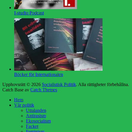
I-studio Podcast
Böcker för Internationalen
Upphovsrätt © 2026
Socialistisk Politik
. Alla rättigheter förbehållna.
Catch Base av
Catch Themes
Rulla
Hem
upp
Vår politik
Uttalanden
Antirasism
Ekosocialism
Facket
Feminism