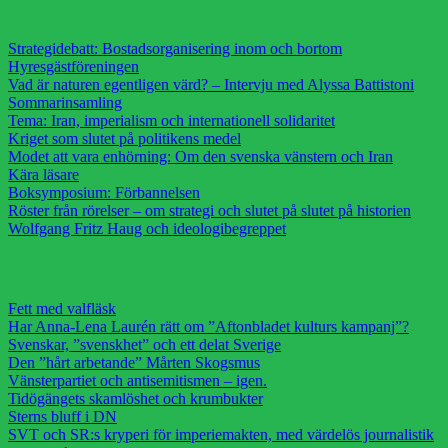
Strategidebatt: Bostadsorganisering inom och bortom
Hyresgästföreningen
Vad är naturen egentligen värd? – Intervju med Alyssa Battistoni
Sommarinsamling
Tema: Iran, imperialism och internationell solidaritet
Kriget som slutet på politikens medel
Modet att vara enhörning: Om den svenska vänstern och Iran
Kära läsare
Boksymposium: Förbannelsen
Röster från rörelser – om strategi och slutet på slutet på historien
Wolfgang Fritz Haug och ideologibegreppet
Fett med valfläsk
Har Anna-Lena Laurén rätt om ”Aftonbladet kulturs kampanj”?
Svenskar, ”svenskhet” och ett delat Sverige
Den ”hårt arbetande” Mårten Skogsmus
Vänsterpartiet och antisemitismen – igen.
Tidögängets skamlöshet och krumbukter
Sterns bluff i DN
SVT och SR:s kryperi för imperiemakten, med värdelös journalistik