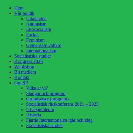
Hoppa
Hem
till
Vår politik
innehåll
Uttalanden
Antirasism
Ekosocialism
Facket
Feminism
Gemensam välfärd
Internationalism
Socialistiska studier
Kongress 2026
Webbshop
Bli medlem
Kontakt
Om SP
Vilka är vi?
Stadgar och program
Grundsatser (program)
Socialistisk rikskonferens 2021 – 2023
50-årsjubileum
Historia
Fjärde Internationalen igår och idag
Socialistiska studier