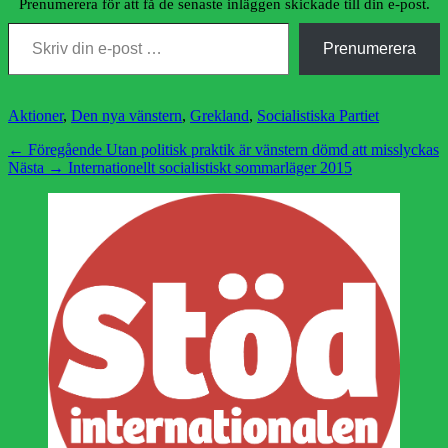
Prenumerera för att få de senaste inläggen skickade till din e-post.
Skriv din e-post …
Prenumerera
Kategorier
Aktioner
,
Den nya vänstern
,
Grekland
,
Socialistiska Partiet
Inläggsnavigering
Föregående
← Föregående
Utan politisk praktik är vänstern dömd att misslyckas
Nästa
inlägg:
Nästa →
Internationellt socialistiskt sommarläger 2015
inlägg: