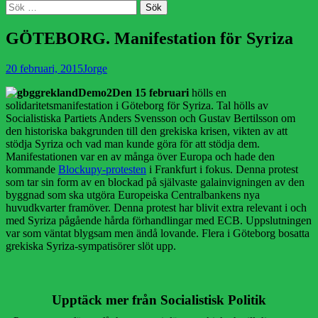
Sök
Sök
efter:
GÖTEBORG. Manifestation för Syriza
Publicerad
Författare
20 februari, 2015
Jorge
den
Den 15 februari
hölls en
solidaritetsmanifestation i Göteborg för Syriza. Tal hölls av
Socialistiska Partiets Anders Svensson och Gustav Bertilsson om
den historiska bakgrunden till den grekiska krisen, vikten av att
stödja Syriza och vad man kunde göra för att stödja dem.
Manifestationen var en av många över Europa och hade den
kommande
Blockupy-protesten
i Frankfurt i fokus. Denna protest
som tar sin form av en blockad på självaste galainvigningen av den
byggnad som ska utgöra Europeiska Centralbankens nya
huvudkvarter framöver. Denna protest har blivit extra relevant i och
med Syriza pågående hårda förhandlingar med ECB. Uppslutningen
var som väntat blygsam men ändå lovande. Flera i Göteborg bosatta
grekiska Syriza-sympatisörer slöt upp.
Upptäck mer från Socialistisk Politik