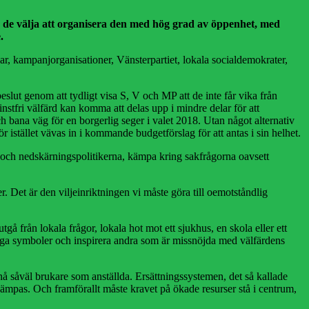
an de välja att organisera den med hög grad av öppenhet, med
.
gar, kampanjorganisationer, Vänsterpartiet, lokala socialdemokrater,
lut genom att tydligt visa S, V och MP att de inte får vika från
tfri välfärd kan komma att delas upp i mindre delar för att
 bana väg för en borgerlig seger i valet 2018. Utan något alternativ
 istället vävas in i kommande budgetförslag för att antas i sin helhet.
rna och nedskärningspolitikerna, kämpa kring sakfrågorna oavsett
. Det är den viljeinriktningen vi måste göra till oemotståndlig
å från lokala frågor, lokala hot mot ett sjukhus, en skola eller ett
ktiga symboler och inspirera andra som är missnöjda med välfärdens
tt nå såväl brukare som anställda. Ersättningssystemen, det så kallade
pas. Och framförallt måste kravet på ökade resurser stå i centrum,