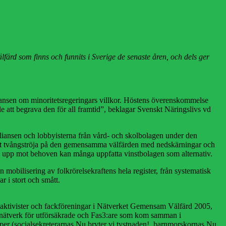
färd som finns och funnits i Sverige de senaste åren, och dels ger
iansen om minoritetsregeringars villkor. Höstens överenskommelse
lle att begrava den för all framtid”, beklagar Svenskt Näringslivs vd
alliansen och lobbyisterna från vård- och skolbolagen under den
satt tvångströja på den gemensamma välfärden med nedskärningar och
ra upp mot behoven kan många uppfatta vinstbolagen som alternativ.
n mobilisering av folkrörelsekraftens hela register, från systematisk
 i stort och smått.
ljöaktivister och fackföreningar i Nätverket Gemensam Välfärd 2005,
a nätverk för utförsäkrade och Fas3:are som kom samman i
per (socialsekreterarnas Nu bryter vi tystnaden!, barnmorskornas Nu