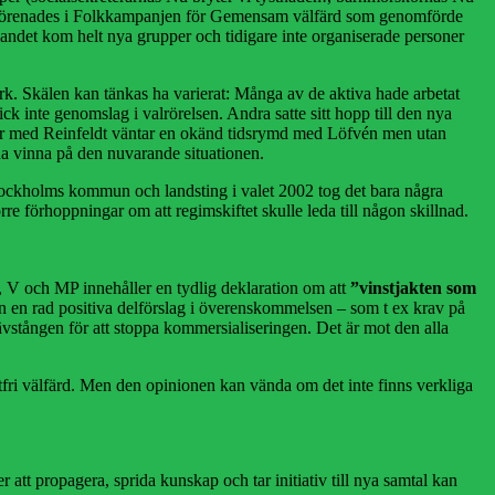
upper förenades i Folkkampanjen för Gemensam välfärd som genomförde
 landet kom helt nya grupper och tidigare inte organiserade personer
erk. Skälen kan tänkas ha varierat: Många av de aktiva hade arbetat
fick inte genomslag i valrörelsen. Andra satte sitt hopp till den nya
a år med Reinfeldt väntar en okänd tidsrymd med Löfvén men utan
na vinna på den nuvarande situationen.
 Stockholms kommun och landsting i valet 2002 tog det bara några
re förhoppningar om att regimskiftet skulle leda till någon skillnad.
 V och MP innehåller en tydlig deklaration om att
”vinstjakten som
rån en rad positiva delförslag i överenskommelsen – som t ex krav på
ävstången för att stoppa kommersialiseringen. Det är mot den alla
fri välfärd. Men den opinionen kan vända om det inte finns verkliga
r att propagera, sprida kunskap och tar initiativ till nya samtal kan