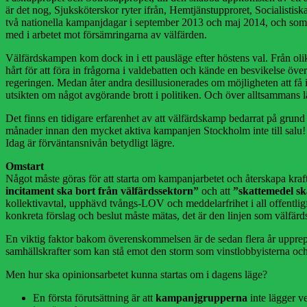
är det nog, Sjuksköterskor ryter ifrån, Hemtjänstupproret, Socialistis
två nationella kampanjdagar i september 2013 och maj 2014, och som bed
med i arbetet mot försämringarna av välfärden.
Välfärdskampen kom dock in i ett pausläge efter höstens val. Från oli
hårt för att föra in frågorna i valdebatten och kände en besvikelse över 
regeringen. Medan åter andra desillusionerades om möjligheten att få
utsikten om något avgörande brott i politiken. Och över alltsammans 
Det finns en tidigare erfarenhet av att välfärdskamp bedarrat på grun
månader innan den mycket aktiva kampanjen Stockholm inte till salu! hel
Idag är förväntansnivån betydligt lägre.
Omstart
Något måste göras för att starta om kampanjarbetet och återskapa kr
incitament ska bort från välfärdssektorn”
och att
”skattemedel sk
kollektivavtal, upphävd tvångs-LOV och meddelarfrihet i all offentligf
konkreta förslag och beslut måste mätas, det är den linjen som välfärds
En viktig faktor bakom överenskommelsen är de sedan flera år upprepa
samhällskrafter som kan stå emot den storm som vinstlobbyisterna och
Men hur ska opinionsarbetet kunna startas om i dagens läge?
En första förutsättning är att
kampanjgrupperna
inte lägger ve