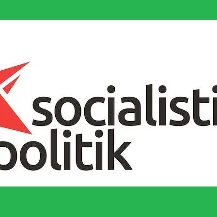
socialistiska Fjärde Internationalen och en viktig tillgång i kampen för 