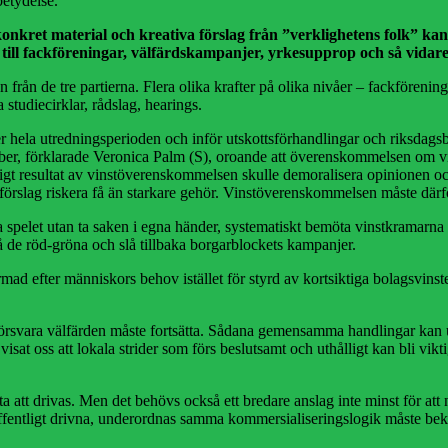
betydelse.
konkret material och kreativa förslag från ”verklighetens folk” k
 till fackföreningar, välfärdskampanjer, yrkesupprop och så vidare
från de tre partierna. Flera olika krafter på olika nivåer – fackförenin
a studiecirklar, rådslag, hearings.
hela utredningsperioden och inför utskottsförhandlingar och riksdagsbes
er, förklarade Veronica Palm (S), oroande att överenskommelsen om vins
ligt resultat av vinstöverenskommelsen skulle demoralisera opinionen och
 förslag riskera få än starkare gehör. Vinstöverenskommelsen måste därför
litiska spelet utan ta saken i egna händer, systematiskt bemöta vinstkrama
på de röd-gröna och slå tillbaka borgarblockets kampanjer.
d efter människors behov istället för styrd av kortsiktiga bolagsvinster
 försvara välfärden måste fortsätta. Sådana gemensamma handlingar kan utg
sat oss att lokala strider som förs beslutsamt och uthålligt kan bli vi
sätta att drivas. Men det behövs också ett bredare anslag inte minst för a
entligt drivna, underordnas samma kommersialiseringslogik måste bekäm