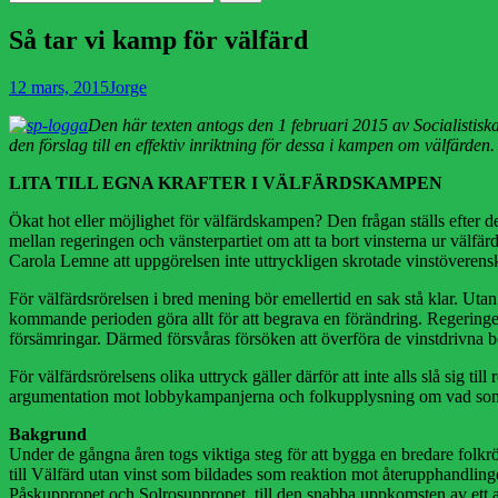
efter:
Så tar vi kamp för välfärd
Publicerad
Författare
12 mars, 2015
Jorge
den
Den här texten antogs den 1 februari 2015 av Socialistiska
den förslag till en effektiv inriktning för dessa i kampen om välfärden.
LITA TILL EGNA KRAFTER I VÄLFÄRDSKAMPEN
Ökat hot eller möjlighet för välfärdskampen? Den frågan ställs efte
mellan regeringen och vänsterpartiet om att ta bort vinsterna ur välfärd
Carola Lemne att uppgörelsen inte uttryckligen skrotade vinstöveren
För välfärdsrörelsen i bred mening bör emellertid en sak stå klar. Ut
kommande perioden göra allt för att begrava en förändring. Regering
försämringar. Därmed försvåras försöken att överföra de vinstdrivna 
För välfärdsrörelsens olika uttryck gäller därför att inte alls slå sig 
argumentation mot lobbykampanjerna och folkupplysning om vad som står
Bakgrund
Under de gångna åren togs viktiga steg för att bygga en bredare folkr
till Välfärd utan vinst som bildades som reaktion mot återupphandlin
Påskuppropet och Solrosuppropet, till den snabba uppkomsten av ett 