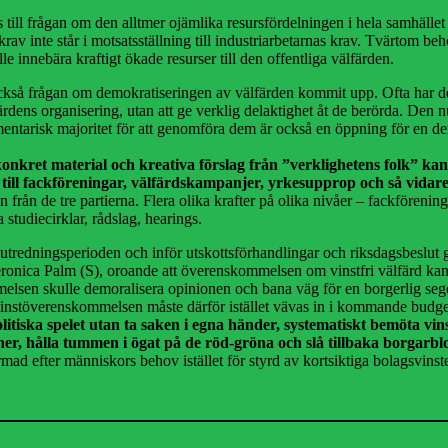
s till frågan om den alltmer ojämlika resursfördelningen i hela samhället
lönekrav inte står i motsatsställning till industriarbetarnas krav. Tvärto
nnebära kraftigt ökade resurser till den offentliga välfärden.
också frågan om demokratiseringen av välfärden kommit upp. Ofta har det v
 välfärdens organisering, utan att ge verklig delaktighet åt de berörda.
amentarisk majoritet för att genomföra dem är också en öppning för en d
konkret material och kreativa förslag från ”verklighetens folk” k
 till fackföreningar, välfärdskampanjer, yrkesupprop och så vidare
från de tre partierna. Flera olika krafter på olika nivåer – fackförenin
a studiecirklar, rådslag, hearings.
tredningsperioden och inför utskottsförhandlingar och riksdagsbeslut ge
ronica Palm (S), oroande att överenskommelsen om vinstfri välfärd kan 
elsen skulle demoralisera opinionen och bana väg för en borgerlig seger 
Vinstöverenskommelsen måste därför istället vävas in i kommande budgetfö
et politiska spelet utan ta saken i egna händer, systematiskt bemöt
oner, hålla tummen i ögat på de röd-gröna och slå tillbaka borgarb
d efter människors behov istället för styrd av kortsiktiga bolagsvinster