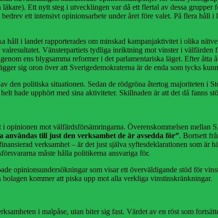
ka läkare). Ett nytt steg i utvecklingen var då ett flertal av dessa gr
rev ett intensivt opinionsarbete under året före valet. På flera håll i
ka håll i landet rapporterades om minskad kampanjaktivitet i olika nätv
valresultatet. Vänsterpartiets tydliga inriktning mot vinster i välfärden 
 igenom ens blygsamma reformer i det parlamentariska läget. Efter ått
lägger sig oron över att Sverigedemokraterna är de enda som tycks kun
d av den politiska situationen. Sedan de rödgröna återtog majoriteten i
t hade upphört med sina aktiviteter. Skillnaden är att det då fanns stör
aft i opinionen mot välfärdsförsämringarna. Överenskommelsen mellan S,
a användas till just den verksamhet de är avsedda för”
. Bortsett f
inansierad verksamhet – är det just själva syftesdeklarationen som är h
försvararna måste hålla politikerna ansvariga för.
de opinionsundersökningar som visar ett överväldigande stöd för vinst
 bolagen kommer att piska upp mot alla verkliga vinstinskränkningar.
rksamheten i malpåse, utan biter sig fast. Värdet av en röst som fortsätte