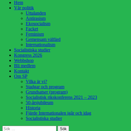
Hoppa
Hem
till
Vår politik
innehåll
Uttalanden
Antirasism
Ekosocialism
Facket
Feminism
Gemensam välfärd
Internationalism
Socialistiska studier
Kongress 2026
Webbshop
Bli medlem
Kontakt
Om SP
Vilka är vi?
Stadgar och program
Grundsatser (program)
Socialistisk rikskonferens 2021 – 2023
50-årsjubileum
Historia
Fjärde Internationalen igår och idag
Socialistiska studier
Sök
Sök