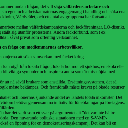
e kommer undan frågan, det vill säga
välfärdens arbetare och
sätta sin egen och arbetskamraternas engagemang i handling och söka ena
holm, Vårdvrålet, och ett antal av grupperna har fortsatt att
 samarbete mellan välfärdskampanjerna och fackföreningar, LO-distrikt,
ställt sig utanför protesterna. Andra fackförbund, som t ex
llda i såväl privat som offentlig verksamhet.
ch en fråga om medlemmarnas arbetsvillkor.
kampanjerna att söka samverkan med facket kring.
kan utgå från lokala frågor, lokala hot mot ett sjukhus, en skola eller
kan bli viktiga symboler och inspirera andra som är missnöjda med
 för att nå såväl brukare som anställda. Ersättningssystemen, det så
logik måste bekämpas. Och framförallt måste kravet på ökade resurser
mhället och lönernas sjunkande andel av landets totala inkomster. Det
krav. Tvärtom behövs gemensamma initiativ för löneökningar på företagens,
älfärden.
 har det varit som ett svar på argumentet att ”det var inte bättre
de berörda. Den nuvarande politiska situationen med en S-V-MP-
 också en öppning för en demokratiseringskampanj. Det kan bli en