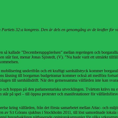
 Partiets 32:a kongress. Den är dels en genomgång av de krafter för väl
r den så kallade ”Decemberuppgörelsen” mellan regeringen och borgarall
en står fast, menar Jonas Sjöstedt, (V). ”Nu hade varit ett utmärkt tillfä
skommelsen.
an mobilisering underifrån och ett kraftigt samhällstryck kommer borgar
ens låsning till borgarnas budgetramar kommer också att medföra fort
bolagen till samhällsdrift. När den gemensamma välfärden inte kan sva
till ro och hoppas på den parlamentariska utvecklingen. Tvärtom krävs nu e
 på spel – till öppna protester och manifestationer för välfärdsförsvar
örelse kring välfärden, från det första samarbetet mellan Attac- och mi
gen av S:t Görans sjukhus i Stockholm 2011, till löst samordnade lokal
antal huvudsakligen nätbaserade opinionskampanjer för olika yrkesgrup