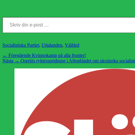
Skriv din e-post …
Kategorier
Socialistiska Partiet
,
Uttalanden
,
Välfärd
Inläggsnavigering
Föregående
← Föregående
Kvinnokamp på alla fronter!
Nästa
inlägg:
Nästa →
Oseriös ryktesspridning i Aftonbladet om ukrainska socialist
inlägg: