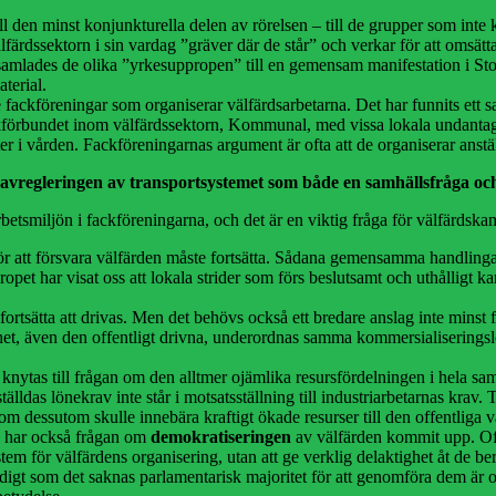
till den minst konjunkturella delen av rörelsen – till de grupper som int
 välfärdssektorn i sin vardag ”gräver där de står” och verkar för att om
amlades de olika ”yrkesuppropen” till en gemensam manifestation i Stock
terial.
de fackföreningar som organiserar välfärdsarbetarna. Det har funnits ett
ackförbundet inom välfärdssektorn, Kommunal, med vissa lokala undantag 
ter i vården. Fackföreningarnas argument är ofta att de organiserar anstä
e avregleringen av transportsystemet som både en samhällsfråga o
arbetsmiljön i fackföreningarna, och det är en viktig fråga för välfärds
för att försvara välfärden måste fortsätta. Sådana gemensamma handlingar 
pet har visat oss att lokala strider som förs beslutsamt och uthålligt 
e fortsätta att drivas. Men det behövs också ett bredare anslag inte minst
mhet, även den offentligt drivna, underordnas samma kommersialiserings
 knytas till frågan om den alltmer ojämlika resursfördelningen i hela sa
ganställdas lönekrav inte står i motsatsställning till industriarbetarnas 
dessutom skulle innebära kraftigt ökade resurser till den offentliga v
en har också frågan om
demokratiseringen
av välfärden kommit upp. Ofta
t system för välfärdens organisering, utan att ge verklig delaktighet åt 
digt som det saknas parlamentarisk majoritet för att genomföra dem är