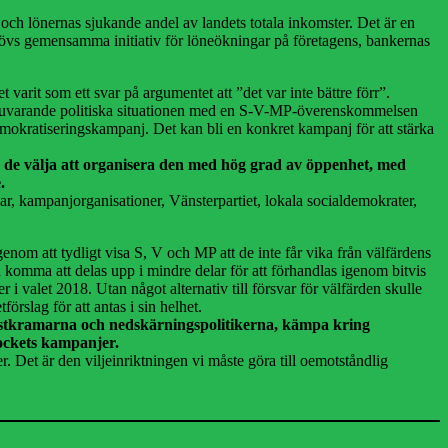
 och lönernas sjukande andel av landets totala inkomster. Det är en
m behövs gemensamma initiativ för löneökningar på företagens, bankernas
arit som ett svar på argumentet att ”det var inte bättre förr”.
 Den nuvarande politiska situationen med en S-V-MP-överenskommelsen
emokratiseringskampanj. Det kan bli en konkret kampanj för att stärka
an de välja att organisera den med hög grad av öppenhet, med
.
gar, kampanjorganisationer, Vänsterpartiet, lokala socialdemokrater,
nom att tydligt visa S, V och MP att de inte får vika från välfärdens
komma att delas upp i mindre delar för att förhandlas igenom bitvis
i valet 2018. Utan något alternativ till försvar för välfärden skulle
rslag för att antas i sin helhet.
a vinstkramarna och nedskärningspolitikerna, kämpa kring
lockets kampanjer.
. Det är den viljeinriktningen vi måste göra till oemotståndlig