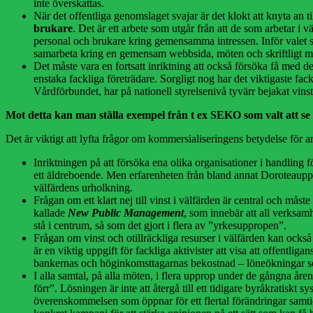
inte överskattas.
När det offentliga genomslaget svajar är det klokt att knyta an 
brukare
. Det är ett arbete som utgår från att de som arbetar i
personal och brukare kring gemensamma intressen. Inför valet s
samarbeta kring en gemensam webbsida, möten och skriftligt ma
Det måste vara en fortsatt inriktning att också försöka få med 
enstaka fackliga företrädare. Sorgligt nog har det viktigaste f
Vårdförbundet, har på nationell styrelsenivå tyvärr bejakat vins
Mot detta kan man ställa exempel från t ex SEKO som valt att s
Det är viktigt att lyfta frågor om kommersialiseringens betydelse för 
Inriktningen på att försöka ena olika organisationer i handling 
ett äldreboende. Men erfarenheten från bland annat Doroteauppro
välfärdens urholkning.
Frågan om ett klart nej till vinst i välfärden är central och måst
kallade
New Public Management
, som innebär att all verksa
stå i centrum, så som det gjort i flera av ”yrkesuppropen”.
Frågan om vinst och otillräckliga resurser i välfärden kan också
är en viktig uppgift för fackliga aktivister att visa att offentli
bankernas och höginkomsttagarnas bekostnad – löneökningar som 
I alla samtal, på alla möten, i flera upprop under de gångna år
förr”. Lösningen är inte att återgå till ett tidigare byråkratisk
överenskommelsen som öppnar för ett flertal förändringar samti