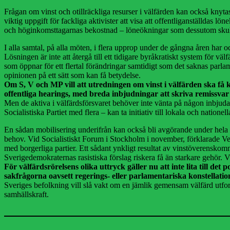
Frågan om vinst och otillräckliga resurser i välfärden kan också knyta
viktig uppgift för fackliga aktivister att visa att offentliganställdas 
och höginkomsttagarnas bekostnad – löneökningar som dessutom skulle i
I alla samtal, på alla möten, i flera upprop under de gångna åren har 
Lösningen är inte att återgå till ett tidigare byråkratiskt system för
som öppnar för ett flertal förändringar samtidigt som det saknas parl
opinionen på ett sätt som kan få betydelse.
Om S, V och MP vill att utredningen om vinst i välfärden ska få 
offentliga hearings, med breda inbjudningar att skriva remissvar
Men de aktiva i välfärdsförsvaret behöver inte vänta på någon inbjudan 
Socialistiska Partiet med flera – kan ta initiativ till lokala och nationell
En sådan mobilisering underifrån kan också bli avgörande under hela u
behov. Vid Socialistiskt Forum i Stockholm i november, förklarade Ve
med borgerliga partier. Ett sådant ynkligt resultat av vinstöverenskomm
Sverigedemokraternas rasistiska förslag riskera få än starkare gehör. 
För välfärdsrörelsens olika uttryck gäller nu att inte lita till d
sakfrågorna oavsett regerings- eller parlamentariska konstellati
Sveriges befolkning vill slå vakt om en jämlik gemensam välfärd utforma
samhällskraft.