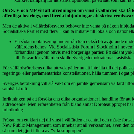
konkret kampanj för att stärka opinionen på ett sätt som kan få 
Om S, V och MP vill att utredningen om vinst i välfärden ska få 
offentliga hearings, med breda inbjudningar att skriva remissvar
Men de aktiva i välfärdsförsvaret behöver inte vänta på någon inbjudan 
Socialistiska Partiet med flera – kan ta initiativ till lokala och nationell
En sådan mobilisering underifrån kan också bli avgörande under 
välfärdens behov. Vid Socialistiskt Forum i Stockholm i novemb
förhandlas igenom bitvis med borgerliga partier. Ett sådant ynk
till försvar för välfärden skulle Sverigedemokraternas rasistiska
För välfärdsrörelsens olika uttryck gäller nu att inte lita till det po
regerings- eller parlamentariska konstellationer, hålla tummen i ögat 
Sveriges befolkning vill slå vakt om en jämlik gemensam välfärd utforma
samhällskraft.
Inriktningen på att försöka ena olika organisationer i handling för att
äldreboende. Men erfarenheten från bland annat Doroteauppropet har vi
urholkning.
Frågan om ett klart nej till vinst i välfärden är central och måste fort
New Public Management, som innebär att all verksamhet, även den off
så som det gjort i flera av ”yrkesuppropen”.