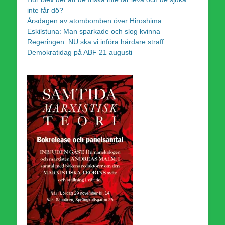
inte får dö?
Årsdagen av atombomben över Hiroshima
Eskilstuna: Man sparkade och slog kvinna
Regeringen: NU ska vi införa hårdare straff
Demokratidag på ABF 21 augusti