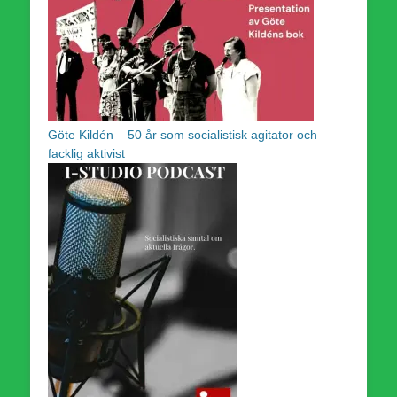
Göte Kildén – 50 år som socialistisk agitator och
facklig aktivist