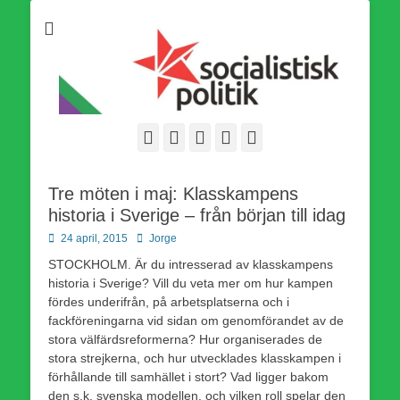
Som medlem i Socialistisk Politik är du medlem i den
Socialistisk Politik
världsomfattande socialistiska Fjärde Internationalen och en viktig
tillgång i kampen för en socialistisk framtid!
Facebook
E-
Webbflöde
Instagram
Webbplats
post
Tre möten i maj: Klasskampens
historia i Sverige – från början till idag
Publicerad
Författare
24 april, 2015
Jorge
den
STOCKHOLM. Är du intresserad av klasskampens
historia i Sverige? Vill du veta mer om hur kampen
fördes underifrån, på arbetsplatserna och i
fackföreningarna vid sidan om genomförandet av de
stora välfärdsreformerna? Hur organiserades de
stora strejkerna, och hur utvecklades klasskampen i
förhållande till samhället i stort? Vad ligger bakom
den s.k. svenska modellen, och vilken roll spelar den