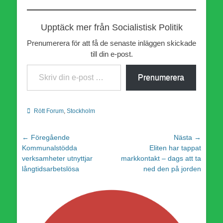
Upptäck mer från Socialistisk Politik
Prenumerera för att få de senaste inläggen skickade
till din e-post.
Skriv din e-post …
Prenumerera
Kategorier
Rött Forum
,
Stockholm
Inläggsnavigering
← Föregående
Nästa →
Föregående
Nästa
Kommunalstödda
Eliten har tappat
inlägg:
inlägg:
verksamheter utnyttjar
markkontakt – dags att ta
långtidsarbetslösa
ned den på jorden