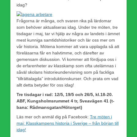
idag?
Frågorna är många, och svaren rika på lärdomar
som behöver aktualiseras idag.
Under tre möten, tre
tisdagar i maj, tar vi hjälp av några av landets i ämnet
mest kunniga samtidshistoriker och lär oss mer om
vår historia. Mötena kommer att vara upplagda så att
föreläsarna får en halvtimme, och därefter av
gemensam diskussion. Vi kommer att fördjupa oss i
de erfarenheter av klasskamp som ofta utelämnas i
såväl skolans historieundervisning som på fackliga
”tillrättalagda” introduktionskurser. Och prata om vad
allt detta betyder för oss idag!
Tre tisdagar i rad: 12/5, 19/5 och 26/5, kl.18-20.
ABF, Kungsholmsrummet 4 tr, Sveavägen 41 (t-
bana: Rådmansgatan/Hötorget)
Läs mer och anmäl dig på Facebook:
Tre möten i
maj: Klasskampens historia i Sverige – från början till
idag!