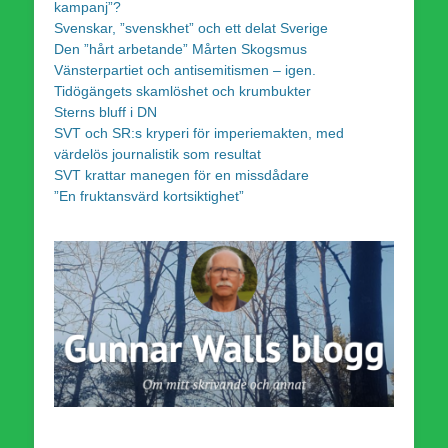
kampanj”?
Svenskar, ”svenskhet” och ett delat Sverige
Den ”hårt arbetande” Mårten Skogsmus
Vänsterpartiet och antisemitismen – igen.
Tidögängets skamlöshet och krumbukter
Sterns bluff i DN
SVT och SR:s kryperi för imperiemakten, med
värdelös journalistik som resultat
SVT krattar manegen för en missdådare
”En fruktansvärd kortsiktighet”