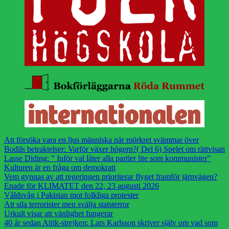
Att försöka vara en ljus människa när mörkret svämmar över
Bodils betraktelser: Varför växer högern?( Del 6) Spelet om rättvisan
Lasse Diding: ” Inför val låter alla partier lite som kommunister”
Kulturen är en fråga om demokrati
Vem gynnas av att regeringen prioriterar flyget framför järnvägen?
Enade för KLIMATET den 22, 23 augusti 2026
Våldsvåg i Pakistan mot folkliga protester
Att sila terrorister men svälja statsterror
Urkult visar att vänlighet fungerar
40 år sedan Aitik-strejken: Lars Karlsson skriver själv om vad som