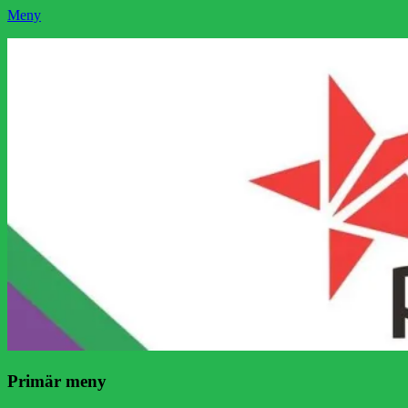
Meny
Socialistisk Politik
Som medlem i Socialistisk Politik är du medlem i den
världsomfattande socialistiska Fjärde Internationalen och en viktig
tillgång i kampen för en socialistisk framtid!
Facebook
E-
Webbflöde
Instagram
Webbplats
post
Primär meny