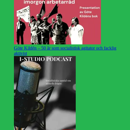
Göte Kildén – 50 år som socialistisk agitator och facklig
aktivist