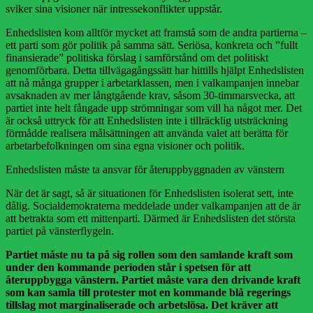
sviker sina visioner när intressekonflikter uppstår.
Enhedslisten kom alltför mycket att framstå som de andra partierna –
ett parti som gör politik på samma sätt. Seriösa, konkreta och ”fullt
finansierade” politiska förslag i samförstånd om det politiskt
genomförbara. Detta tillvägagångssätt har hittills hjälpt Enhedslisten
att nå många grupper i arbetarklassen, men i valkampanjen innebar
avsaknaden av mer långtgående krav, såsom 30-timmarsvecka, att
partiet inte helt fångade upp strömningar som vill ha något mer. Det
är också uttryck för att Enhedslisten inte i tillräcklig utsträckning
förmådde realisera målsättningen att använda valet att berätta för
arbetarbefolkningen om sina egna visioner och politik.
Enhedslisten måste ta ansvar för återuppbyggnaden av vänstern
När det är sagt, så är situationen för Enhedslisten isolerat sett, inte
dålig. Socialdemokraterna meddelade under valkampanjen att de är
att betrakta som ett mittenparti. Därmed är Enhedslisten det största
partiet på vänsterflygeln.
Partiet måste nu ta på sig rollen som den samlande kraft som
under den kommande perioden står i spetsen för att
återuppbygga vänstern. Partiet måste vara den drivande kraft
som kan samla till protester mot en kommande blå regerings
tillslag mot marginaliserade och arbetslösa. Det kräver att