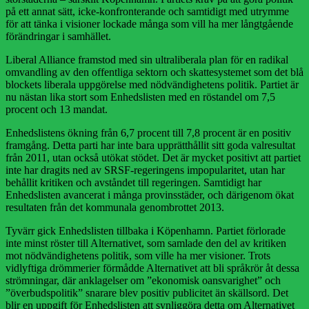
på ett annat sätt, icke-konfronterande och samtidigt med utrymme
för att tänka i visioner lockade många som vill ha mer långtgående
förändringar i samhället.
Liberal Alliance framstod med sin ultraliberala plan för en radikal
omvandling av den offentliga sektorn och skattesystemet som det blå
blockets liberala uppgörelse med nödvändighetens politik. Partiet är
nu nästan lika stort som Enhedslisten med en röstandel om 7,5
procent och 13 mandat.
Enhedslistens ökning från 6,7 procent till 7,8 procent är en positiv
framgång. Detta parti har inte bara upprätthållit sitt goda valresultat
från 2011, utan också utökat stödet. Det är mycket positivt att partiet
inte har dragits ned av SRSF-regeringens impopularitet, utan har
behållit kritiken och avståndet till regeringen. Samtidigt har
Enhedslisten avancerat i många provinsstäder, och därigenom ökat
resultaten från det kommunala genombrottet 2013.
Tyvärr gick Enhedslisten tillbaka i Köpenhamn. Partiet förlorade
inte minst röster till Alternativet, som samlade den del av kritiken
mot nödvändighetens politik, som ville ha mer visioner. Trots
vidlyftiga drömmerier förmådde Alternativet att bli språkrör åt dessa
strömningar, där anklagelser om ”ekonomisk oansvarighet” och
”överbudspolitik” snarare blev positiv publicitet än skällsord. Det
blir en uppgift för Enhedslisten att synliggöra detta om Alternativet