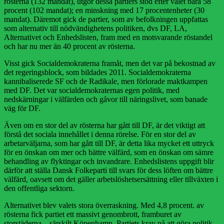
rösterna (132 mandat), utgör dessa partiers stöd efter valet bara 58
procent (102 mandat); en minskning med 17 procentenheter (30
mandat). Däremot gick de partier, som av befolkningen uppfattas
som alternativ till nödvändighetens politiken, dvs DF, LA,
Alternativet och Enhedslisten, fram med en motsvarande röstandel
och har nu mer än 40 procent av rösterna.
Visst gick Socialdemokraterna framåt, men det var på bekostnad av
det regeringsblock, som bildades 2011. Socialdemokraterna
kannibaliserede SF och de Radikale, men förlorade maktkampen
med DF. Det var socialdemokraternas egen politik, med
nedskärningar i välfärden och gåvor till näringslivet, som banade
väg för DF.
Även om en stor del av rösterna har gått till DF, är det viktigt att
förstå det sociala innehållet i denna rörelse. För en stor del av
arbetarväljarna, som har gått till DF, är detta lika mycket ett uttryck
för en önskan om mer och bättre välfärd, som en önskan om sämre
behandling av flyktingar och invandrare. Enhedslistens uppgift blir
därför att ställa Dansk Folkeparti till svars för dess löften om bättre
välfärd, oavsett om det gäller arbetslöshetsersättning eller tillväxten i
den offentliga sektorn.
Alternativet blev valets stora överraskning. Med 4,8 procent. av
rösterna fick partiet ett massivt genombrott, framburet av
storstäderna – särskilt Köpenhamn. Partiets krav på att göra politik