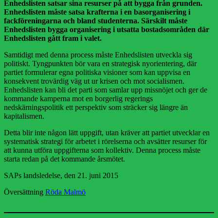
Enhedslisten satsar sina resurser på att bygga från grunden.
Enhedslisten måste satsa krafterna i en basorganisering i
fackföreningarna och bland studenterna. Särskilt måste
Enhedslisten bygga organisering i utsatta bostadsområden där
Enhedslisten gått fram i valet.
Samtidigt med denna process måste Enhedslisten utveckla sig
politiskt. Tyngpunkten bör vara en strategisk nyorientering, där
partiet formulerar egna politiska visioner som kan uppvisa en
konsekvent trovärdig väg ut ur krisen och mot socialismen.
Enhedslisten kan bli det parti som samlar upp missnöjet och ger de
kommande kamperna mot en borgerlig regerings
nedskärningspolitik ett perspektiv som sträcker sig längre än
kapitalismen.
Detta blir inte någon lätt uppgift, utan kräver att partiet utvecklar en
systematisk strategi för arbetet i rörelserna och avsätter resurser för
att kunna utföra uppgifterna som kollektiv. Denna process måste
starta redan på det kommande årsmötet.
SAPs landsledelse, den 21. juni 2015
Översättning
Röda Malmö