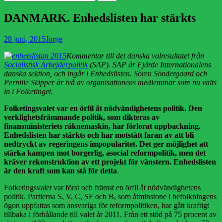
efter:
DANMARK. Enhedslisten har stärkts
Publicerad
Författare
28 juni, 2015
Jorge
den
Kommentar till det danska valresultatet från
Socialistisk Arbejderpolitik
(SAP). SAP är Fjärde Internationalens
danska sektion, och ingår i Enhedslisten. Sören Söndergaard och
Pernille Skipper är två av organisationens medlemmar som nu valts
in i Folketinget.
Folketingsvalet var en örfil åt nödvändighetens politik. Den
verklighetsfrämmande politik, som dikteras av
finansministeriets räknemaskin, har förlorat uppbackning.
Enhedslisten har stärkts och har motstått faran av att bli
nedtryckt av regeringens impopularitet. Det ger möjlighet att
stärka kampen mot borgerlig, asocial reformpolitik, men det
kräver rekonstruktion av ett projekt för vänstern. Enhedslisten
är den kraft som kan stå för dett
a
.
Folketingsvalet var först och främst en örfil åt nödvändighetens
politik. Partierna S, V, C, SF och B, som åtminstone i befolkningens
ögon uppfattas som ansvariga för reformpolitiken, har gått kraftigt
tillbaka i förhållande till valet år 2011. Från ett stöd på 75 procent av