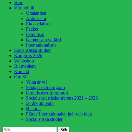
Hoppa
Hem
till
Vår politik
innehåll
Uttalanden
Antirasism
Ekosocialism
Facket
Feminism
Gemensam välfärd
Internationalism
Socialistiska studier
Kongress 2026
Webbshop
Bli medlem
Kontakt
Om SP
Vilka är vi?
Stadgar och program
Grundsatser (program)
Socialistisk rikskonferens 2021 – 2023
50-årsjubileum
Historia
Fjärde Internationalen igår och idag
Socialistiska studier
Sök
Sök