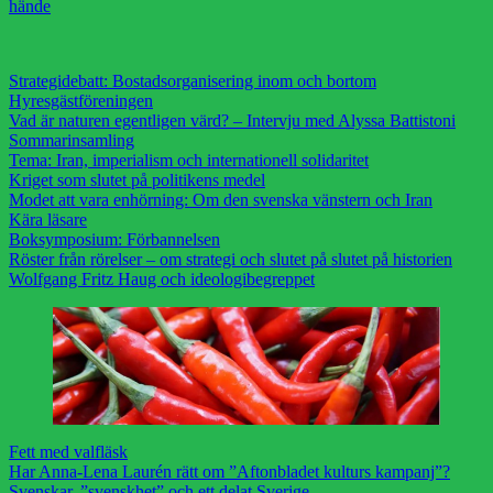
hände
Strategidebatt: Bostadsorganisering inom och bortom
Hyresgästföreningen
Vad är naturen egentligen värd? – Intervju med Alyssa Battistoni
Sommarinsamling
Tema: Iran, imperialism och internationell solidaritet
Kriget som slutet på politikens medel
Modet att vara enhörning: Om den svenska vänstern och Iran
Kära läsare
Boksymposium: Förbannelsen
Röster från rörelser – om strategi och slutet på slutet på historien
Wolfgang Fritz Haug och ideologibegreppet
Fett med valfläsk
Har Anna-Lena Laurén rätt om ”Aftonbladet kulturs kampanj”?
Svenskar, ”svenskhet” och ett delat Sverige