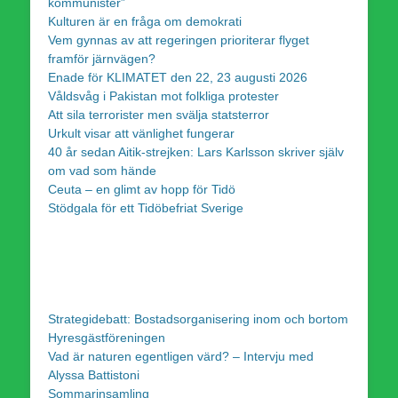
kommunister”
Kulturen är en fråga om demokrati
Vem gynnas av att regeringen prioriterar flyget
framför järnvägen?
Enade för KLIMATET den 22, 23 augusti 2026
Våldsvåg i Pakistan mot folkliga protester
Att sila terrorister men svälja statsterror
Urkult visar att vänlighet fungerar
40 år sedan Aitik-strejken: Lars Karlsson skriver själv
om vad som hände
Ceuta – en glimt av hopp för Tidö
Stödgala för ett Tidöbefriat Sverige
Strategidebatt: Bostadsorganisering inom och bortom
Hyresgästföreningen
Vad är naturen egentligen värd? – Intervju med
Alyssa Battistoni
Sommarinsamling