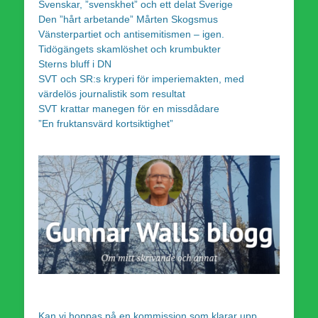
Svenskar, ”svenskhet” och ett delat Sverige
Den ”hårt arbetande” Mårten Skogsmus
Vänsterpartiet och antisemitismen – igen.
Tidögängets skamlöshet och krumbukter
Sterns bluff i DN
SVT och SR:s kryperi för imperiemakten, med
värdelös journalistik som resultat
SVT krattar manegen för en missdådare
”En fruktansvärd kortsiktighet”
Kan vi hoppas på en kommission som klarar upp