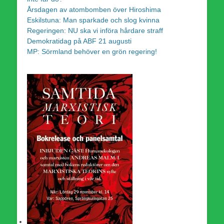
Årsdagen av atombomben över Hiroshima
Eskilstuna: Man sparkade och slog kvinna
Regeringen: NU ska vi införa hårdare straff
Demokratidag på ABF 21 augusti
MP: Sörmland behöver en grön regering!