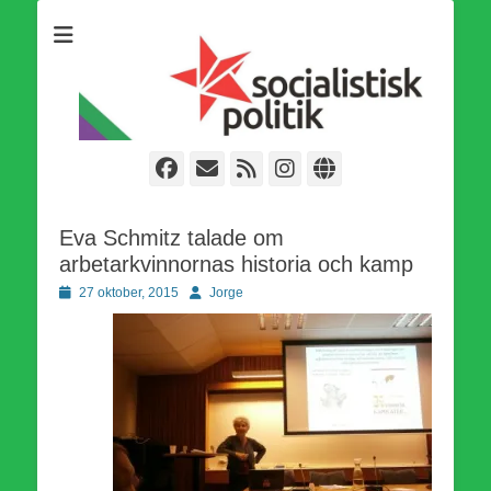
Som medlem i Socialistisk Politik är du medlem i den
Socialistisk Politik
världsomfattande socialistiska Fjärde Internationalen och en viktig
tillgång i kampen för en socialistisk framtid!
Facebook
E-
Webbflöde
Instagram
Webbplats
post
Eva Schmitz talade om
arbetarkvinnornas historia och kamp
Publicerad
Författare
27 oktober, 2015
Jorge
den