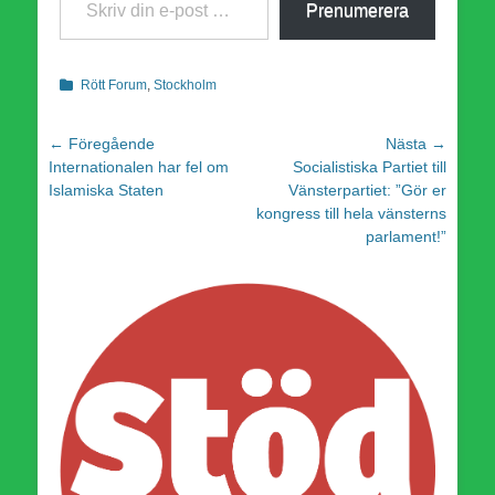
Prenumerera
Kategorier
Rött Forum
,
Stockholm
Inläggsnavigering
← Föregående
Nästa →
Föregående
Nästa
Internationalen har fel om
Socialistiska Partiet till
inlägg:
inlägg:
Islamiska Staten
Vänsterpartiet: ”Gör er
kongress till hela vänsterns
parlament!”