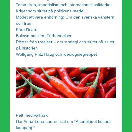
Tema: Iran, imperialism och internationell solidaritet
Kriget som slutet på politikens medel
Modet att vara enhörning: Om den svenska vänstern
och Iran
Kära läsare
Boksymposium: Förbannelsen
Röster från rörelser – om strategi och slutet på slutet
på historien
Wolfgang Fritz Haug och ideologibegreppet
Fett med valfläsk
Har Anna-Lena Laurén rätt om ”Aftonbladet kulturs
kampanj”?