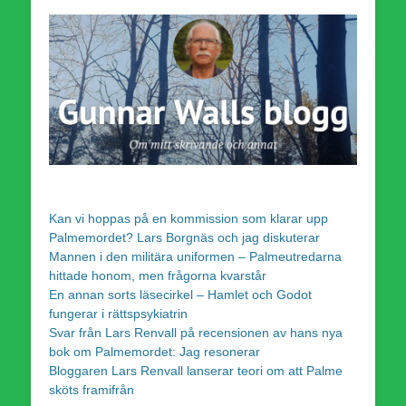
Kan vi hoppas på en kommission som klarar upp
Palmemordet? Lars Borgnäs och jag diskuterar
Mannen i den militära uniformen – Palmeutredarna
hittade honom, men frågorna kvarstår
En annan sorts läsecirkel – Hamlet och Godot
fungerar i rättspsykiatrin
Svar från Lars Renvall på recensionen av hans nya
bok om Palmemordet: Jag resonerar
Bloggaren Lars Renvall lanserar teori om att Palme
sköts framifrån