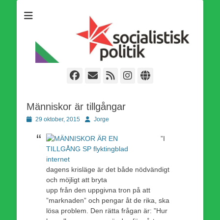
Som medlem i Socialistisk Politik är du medlem i den
Socialistisk Politik
världsomfattande socialistiska Fjärde Internationalen och en viktig
tillgång i kampen för en socialistisk framtid!
Facebook
E-
Webbflöde
Instagram
Webbplats
post
Människor är tillgångar
Publicerad
Författare
29 oktober, 2015
Jorge
den
”I
dagens krisläge är det både nödvändigt
och möjligt att bryta
upp från den uppgivna tron på att
”marknaden” och pengar åt de rika, ska
lösa problem. Den rätta frågan är: ”Hur