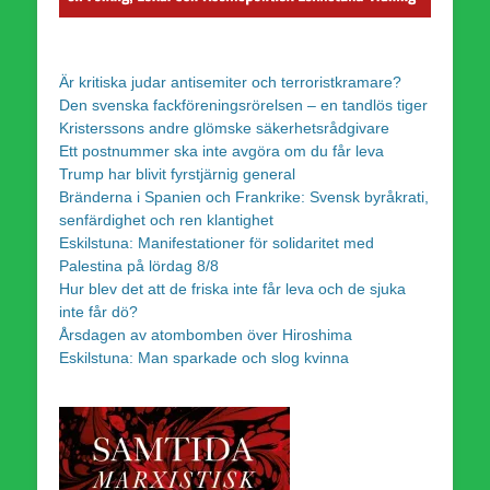
Är kritiska judar antisemiter och terroristkramare?
Den svenska fackföreningsrörelsen – en tandlös tiger
Kristerssons andre glömske säkerhetsrådgivare
Ett postnummer ska inte avgöra om du får leva
Trump har blivit fyrstjärnig general
Bränderna i Spanien och Frankrike: Svensk byråkrati,
senfärdighet och ren klantighet
Eskilstuna: Manifestationer för solidaritet med
Palestina på lördag 8/8
Hur blev det att de friska inte får leva och de sjuka
inte får dö?
Årsdagen av atombomben över Hiroshima
Eskilstuna: Man sparkade och slog kvinna