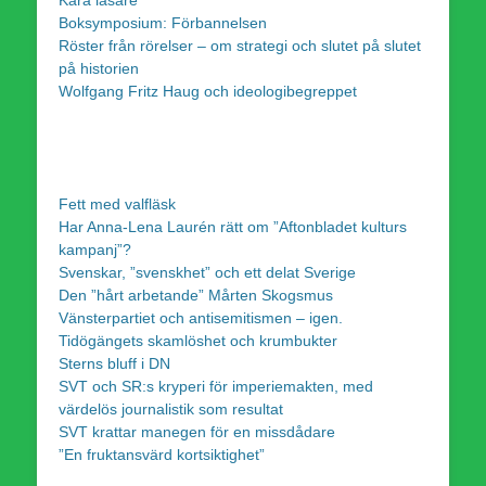
Boksymposium: Förbannelsen
Röster från rörelser – om strategi och slutet på slutet
på historien
Wolfgang Fritz Haug och ideologibegreppet
Fett med valfläsk
Har Anna-Lena Laurén rätt om ”Aftonbladet kulturs
kampanj”?
Svenskar, ”svenskhet” och ett delat Sverige
Den ”hårt arbetande” Mårten Skogsmus
Vänsterpartiet och antisemitismen – igen.
Tidögängets skamlöshet och krumbukter
Sterns bluff i DN
SVT och SR:s kryperi för imperiemakten, med
värdelös journalistik som resultat
SVT krattar manegen för en missdådare
”En fruktansvärd kortsiktighet”