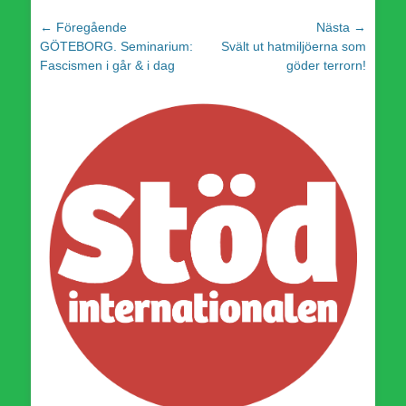
Inläggsnavigering
← Föregående
Nästa →
Föregående
Nästa
GÖTEBORG. Seminarium:
Svält ut hatmiljöerna som
inlägg:
inlägg:
Fascismen i går & i dag
göder terrorn!