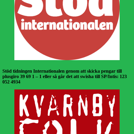
Stöd tidningen Internationalen genom att skicka pengar till
plusgiro 39 69 1 – 1 eller så går det att swisha till SP/Intis: 123
052 4934