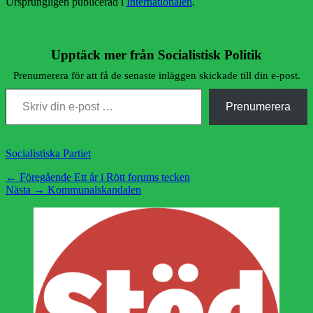
Ursprungligen publicerad i
Internationalen
.
Upptäck mer från Socialistisk Politik
Prenumerera för att få de senaste inläggen skickade till din e-post.
Skriv din e-post …
Prenumerera
Kategorier
Socialistiska Partiet
Inläggsnavigering
Föregående
← Föregående
Ett år i Rött forums tecken
Nästa
inlägg:
Nästa →
Kommunalskandalen
inlägg: