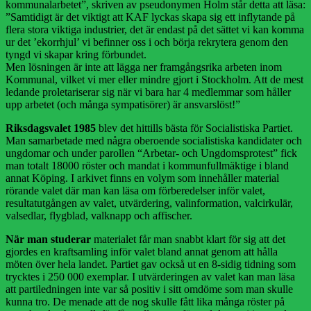
kommunalarbetet”, skriven av pseudonymen Holm står detta att läsa:
”Samtidigt är det viktigt att KAF lyckas skapa sig ett inflytande på
flera stora viktiga industrier, det är endast på det sättet vi kan komma
ur det ’ekorrhjul’ vi befinner oss i och börja rekrytera genom den
tyngd vi skapar kring förbundet.
Men lösningen är inte att lägga ner framgångsrika arbeten inom
Kommunal, vilket vi mer eller mindre gjort i Stockholm. Att de mest
ledande proletariserar sig när vi bara har 4 medlemmar som håller
upp arbetet (och många sympatisörer) är ansvarslöst!”
Riksdagsvalet 1985
blev det hittills bästa för Socialistiska Partiet.
Man samarbetade med några oberoende socialistiska kandidater och
ungdomar och under parollen “Arbetar- och Ungdomsprotest” fick
man totalt 18000 röster och mandat i kommunfullmäktige i bland
annat Köping. I arkivet finns en volym som innehåller material
rörande valet där man kan läsa om förberedelser inför valet,
resultatutgången av valet, utvärdering, valinformation, valcirkulär,
valsedlar, flygblad, valknapp och affischer.
När man studerar
materialet får man snabbt klart för sig att det
gjordes en kraftsamling inför valet bland annat genom att hålla
möten över hela landet. Partiet gav också ut en 8-sidig tidning som
trycktes i 250 000 exemplar. I utvärderingen av valet kan man läsa
att partiledningen inte var så positiv i sitt omdöme som man skulle
kunna tro. De menade att de nog skulle fått lika många röster på