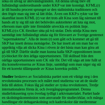
söka en utväg ur återvändsgränden. Att denna utväg blev ett
fullständigt underordnande under KKP var inte konstigt. KFML(r)
är till hundra procent sprunget ur den stalinistiska traditionen och
den frigör man sig inte så lätt ifrån. Även om KKP:s rykte var lite
skamfilat inom KFML (r) var det trots allt Kina som låg närmast till
hands att ty sig till när det behövdes auktoriteter att luta sig mot,
eftersom man själv inte förmådde utveckla en politisk linje.
KFML(r):s CK försöker sitta på två stolar. Dels stödja Kina men
samtidigt inte fullständigt uttala sig för försvaret av Sverige gentemot
”supermakterna”. Alla de inom (r) som gått och kommer att gå till
SKP har insett denna motsägelse. De har insett att om man har en
uppriktig vilja att slicka Kina i röven är det bästa man kan göra att
gå till SKP. Därför skulle man kunna kalla SKP-oppositionen inom
(r)-blocket för den ärliga opportunismen. Till skillnad från den
oärliga opportunismen som CK står för. Det vill säga att inte fullt ut
dra konsekvenserna av Kinas linje, samtidigt som man säger sig stå
för ett korrekt tillämpande av Kinas korrekta politik.”
Studier
beskrevs av Socialistiska partiet som ett viktigt steg i den
revolutionära processen och målet med studierna var att de skulle
leda till aktion. Fokus låg på studier av ryska revolutionen, Tredje
internationalens första år, och övergångsprogrammet. Denna
studiefokusering syns överlag tydligt i arkivmaterialet. Partiet hade
en skolningskommission som ansvarade för studiecirklar, och många
handlingar rör deltagarskolning och kaderskolor där medlemmar