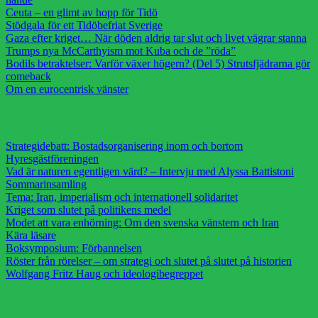
Ceuta – en glimt av hopp för Tidö
Stödgala för ett Tidöbefriat Sverige
Gaza efter kriget… När döden aldrig tar slut och livet vägrar stanna
Trumps nya McCarthyism mot Kuba och de ”röda”
Bodils betraktelser: Varför växer högern? (Del 5) Strutsfjädrarna gör
comeback
Om en eurocentrisk vänster
Strategidebatt: Bostadsorganisering inom och bortom
Hyresgästföreningen
Vad är naturen egentligen värd? – Intervju med Alyssa Battistoni
Sommarinsamling
Tema: Iran, imperialism och internationell solidaritet
Kriget som slutet på politikens medel
Modet att vara enhörning: Om den svenska vänstern och Iran
Kära läsare
Boksymposium: Förbannelsen
Röster från rörelser – om strategi och slutet på slutet på historien
Wolfgang Fritz Haug och ideologibegreppet