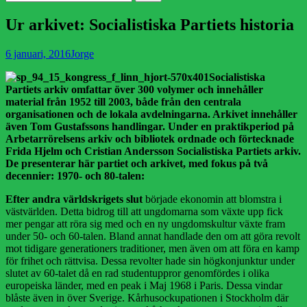
efter:
Ur arkivet: Socialistiska Partiets historia
Publicerad
Författare
6 januari, 2016
Jorge
den
Socialistiska
Partiets arkiv omfattar över 300 volymer och innehåller
material från 1952 till 2003, både från den centrala
organisationen och de lokala avdelningarna. Arkivet innehåller
även Tom Gustafssons handlingar. Under en praktikperiod på
Arbetarrörelsens arkiv och bibliotek ordnade och förtecknade
Frida Hjelm och Cristian Andersson Socialistiska Partiets arkiv.
De presenterar här partiet och arkivet, med fokus på två
decennier: 1970- och 80-talen:
Efter andra världskrigets slut
började ekonomin att blomstra i
västvärlden. Detta bidrog till att ungdomarna som växte upp fick
mer pengar att röra sig med och en ny ungdomskultur växte fram
under 50- och 60-talen. Bland annat handlade den om att göra revolt
mot tidigare generationers traditioner, men även om att föra en kamp
för frihet och rättvisa. Dessa revolter hade sin högkonjunktur under
slutet av 60-talet då en rad studentuppror genomfördes i olika
europeiska länder, med en peak i Maj 1968 i Paris. Dessa vindar
blåste även in över Sverige. Kårhusockupationen i Stockholm där