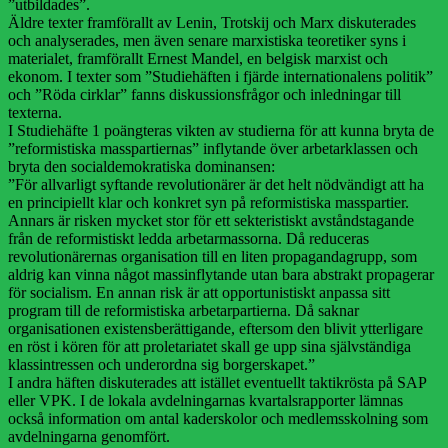
”utbildades”.
Äldre texter framförallt av Lenin, Trotskij och Marx diskuterades
och analyserades, men även senare marxistiska teoretiker syns i
materialet, framförallt Ernest Mandel, en belgisk marxist och
ekonom. I texter som ”Studiehäften i fjärde internationalens politik”
och ”Röda cirklar” fanns diskussionsfrågor och inledningar till
texterna.
I Studiehäfte 1 poängteras vikten av studierna för att kunna bryta de
”reformistiska masspartiernas” inflytande över arbetarklassen och
bryta den socialdemokratiska dominansen:
”För allvarligt syftande revolutionärer är det helt nödvändigt att ha
en principiellt klar och konkret syn på reformistiska masspartier.
Annars är risken mycket stor för ett sekteristiskt avståndstagande
från de reformistiskt ledda arbetarmassorna. Då reduceras
revolutionärernas organisation till en liten propagandagrupp, som
aldrig kan vinna något massinflytande utan bara abstrakt propagerar
för socialism. En annan risk är att opportunistiskt anpassa sitt
program till de reformistiska arbetarpartierna. Då saknar
organisationen existensberättigande, eftersom den blivit ytterligare
en röst i kören för att proletariatet skall ge upp sina självständiga
klassintressen och underordna sig borgerskapet.”
I andra häften diskuterades att istället eventuellt taktikrösta på SAP
eller VPK. I de lokala avdelningarnas kvartalsrapporter lämnas
också information om antal kaderskolor och medlemsskolning som
avdelningarna genomfört.