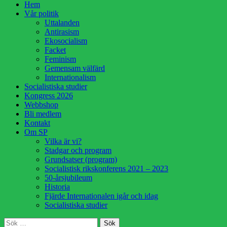
Hoppa
Hem
till
Vår politik
innehåll
Uttalanden
Antirasism
Ekosocialism
Facket
Feminism
Gemensam välfärd
Internationalism
Socialistiska studier
Kongress 2026
Webbshop
Bli medlem
Kontakt
Om SP
Vilka är vi?
Stadgar och program
Grundsatser (program)
Socialistisk rikskonferens 2021 – 2023
50-årsjubileum
Historia
Fjärde Internationalen igår och idag
Socialistiska studier
Sök
Sök