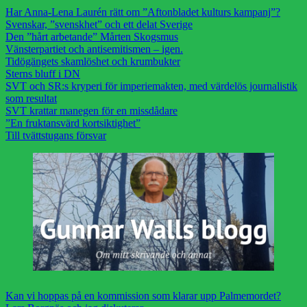
Har Anna-Lena Laurén rätt om ”Aftonbladet kulturs kampanj”?
Svenskar, ”svenskhet” och ett delat Sverige
Den ”hårt arbetande” Mårten Skogsmus
Vänsterpartiet och antisemitismen – igen.
Tidögängets skamlöshet och krumbukter
Sterns bluff i DN
SVT och SR:s kryperi för imperiemakten, med värdelös journalistik
som resultat
SVT krattar manegen för en missdådare
”En fruktansvärd kortsiktighet”
Till tvättstugans försvar
Kan vi hoppas på en kommission som klarar upp Palmemordet?