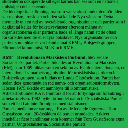
studenterna ockuperade sitt eget kårhus kan ses som en nationell
milstolpe i detta skeende.
De ideologiska strömningarna som var starkast under den här tiden
var maoism, trotskism och den så kallade Nya vänstern. Detta
mynnade ut i en rad av nyetablerade organisationer och partier som i
dagligt tal kallas för bokstavsvänster eftersom många av
organisationerna eller partierna hade så långa namn att de oftast
förkortades med tre eller fyra bokstäver. Nya organisationer och
partier som bildades var bland annat KFML, Bolsjevikgruppen,
Förbundet kommunist, MLK och RMF.
RMF – Revolutionära Marxisters Förbund,
blev senare
Socialistiska partiet. Partiet bildades ur Revolutionära Marxister
(RM), som 1969 bildats som en sektion av Fjärde internationalen, en
internationell samarbetsorganisation för trotskistiska partier och
Bolsjevikgruppen, som bildats ur Lunds Clartésektion. Partiet har
sedan dess genomgått en rad namn- och organisationsformsbyten.
Hösten 1975 skedde ett namnbyte till Kommunistiska
Arbetarförbundet KAF, framförallt för att förtydliga sin förankring i
arbetarrörelsen. 1982 bytte förbundet namn till Socialistiska Partiet
som ett led i att inte förknippas med stalinismen.
Partiets medlemmar var unga. En av de ledande figurerna, Tom
Gustafsson, var i 20-årsåldern då partiet grundades. Arkivet
innehåller flera handlingar som kommer från Tom Gustafssons egna
pärmar. Ungsocialisterna, Socialistiska partiets