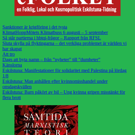
Sanktioner är krigföring i det tysta
KlimatHoppMötets Klimatbuss 6 augusti – 5 september
Så står partierna i hbtqi-frågor – Rapport från RFSL
Sluta skylla på flyktingarna – det verkliga problemet är världen vi
har skapat
Att tro
Dags att byta namn – från ”nyheter” till ”dumheter”
Känslorna
Eskilstuna: Manifestationer för solidaritet med Palestina på lördag
1/8
Eskilstuna: Man anhållen efter kvinnomisshandel under
onsdagskvällen
Eskilstuna: Barn påkört av bil – Ung kvinna gripen misstänkt för
flera brott