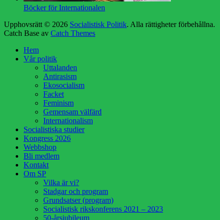
Böcker för Internationalen
Upphovsrätt © 2026
Socialistisk Politik
. Alla rättigheter förbehållna.
Catch Base av
Catch Themes
Rulla
Hem
upp
Vår politik
Uttalanden
Antirasism
Ekosocialism
Facket
Feminism
Gemensam välfärd
Internationalism
Socialistiska studier
Kongress 2026
Webbshop
Bli medlem
Kontakt
Om SP
Vilka är vi?
Stadgar och program
Grundsatser (program)
Socialistisk rikskonferens 2021 – 2023
50-årsjubileum