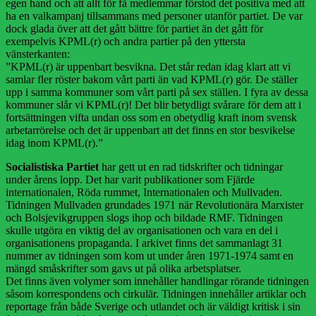
egen hand och att allt för få medlemmar förstod det positiva med att
ha en valkampanj tillsammans med personer utanför partiet. De var
dock glada över att det gått bättre för partiet än det gått för
exempelvis KPML(r) och andra partier på den yttersta
vänsterkanten:
”KPML(r) är uppenbart besvikna. Det står redan idag klart att vi
samlar fler röster bakom vårt parti än vad KPML(r) gör. De ställer
upp i samma kommuner som vårt parti på sex ställen. I fyra av dessa
kommuner slår vi KPML(r)! Det blir betydligt svårare för dem att i
fortsättningen vifta undan oss som en obetydlig kraft inom svensk
arbetarrörelse och det är uppenbart att det finns en stor besvikelse
idag inom KPML(r).”
Socialistiska Partiet
har gett ut en rad tidskrifter och tidningar
under årens lopp. Det har varit publikationer som Fjärde
internationalen, Röda rummet, Internationalen och Mullvaden.
Tidningen Mullvaden grundades 1971 när Revolutionära Marxister
och Bolsjevikgruppen slogs ihop och bildade RMF. Tidningen
skulle utgöra en viktig del av organisationen och vara en del i
organisationens propaganda. I arkivet finns det sammanlagt 31
nummer av tidningen som kom ut under åren 1971-1974 samt en
mängd småskrifter som gavs ut på olika arbetsplatser.
Det finns även volymer som innehåller handlingar rörande tidningen
såsom korrespondens och cirkulär. Tidningen innehåller artiklar och
reportage från både Sverige och utlandet och är väldigt kritisk i sin