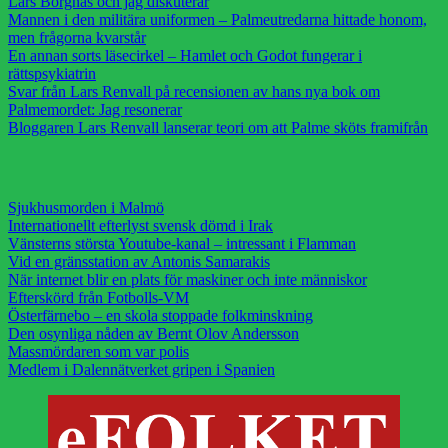
Lars Borgnäs och jag diskuterar
Mannen i den militära uniformen – Palmeutredarna hittade honom,
men frågorna kvarstår
En annan sorts läsecirkel – Hamlet och Godot fungerar i
rättspsykiatrin
Svar från Lars Renvall på recensionen av hans nya bok om
Palmemordet: Jag resonerar
Bloggaren Lars Renvall lanserar teori om att Palme sköts framifrån
Sjukhusmorden i Malmö
Internationellt efterlyst svensk dömd i Irak
Vänsterns största Youtube-kanal – intressant i Flamman
Vid en gränsstation av Antonis Samarakis
När internet blir en plats för maskiner och inte människor
Efterskörd från Fotbolls-VM
Österfärnebo – en skola stoppade folkminskning
Den osynliga nåden av Bernt Olov Andersson
Massmördaren som var polis
Medlem i Dalennätverket gripen i Spanien