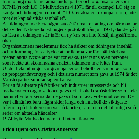
framtoning mot bland annat andra partier och organisationer som
KFML(r) och LO. I Mullvaden nr 4 1971 får till exempel LO sig en
känga och tidningen menar att ” LO-byråkraterna kämpar inom, inte
mot det kapitalistiska samhället”.
Att tidningen inte blev någon succé får man en aning om när man tar
del av den Nationella ledningens protokoll från juli 1971, där det går
att läsa att tidningen står inför en ny kris om inte försäljningssiffrorna
ökar.
Organisationens medlemmar fick ha åsikter om tidningens innehåll
och utformning. Vissa tyckte att artiklarna var för snällt skrivna
medan andra tyckte att de var för elaka. Det fanns även personer
som tyckte att skolningsmaterialet i tidningen inte lyftes fram.
Under hela tidningens utgivningsperiod behöll den sin prägel som
ett propagandaverktyg och i det sista numret som gavs ut 1974 är det
Vänsterpartiet som får sig en känga.
För att få arbetare på fabriker och industrier intresserade och bli
medvetna om organisationen gavs det ut lokala småskrifter som hade
namn efter fabrikerna där de gavs ut som t.ex. Volvomullvaden. De
var i allmänhet bara några sidor långa och innehöll de viktigaste
frågorna på fabriken som var på tapeten, samt i en del fall roliga små
serier om aktuella händelser.
1974 bytte Mullvaden namn till Internationalen.
Frida Hjelm och Cristian Andersson