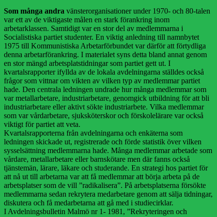
Som många andra
vänsterorganisationer under 1970- och 80-talen
var ett av de viktigaste målen en stark förankring inom
arbetarklassen. Samtidigt var en stor del av medlemmarna i
Socialistiska partiet studenter. En viktig anledning till namnbytet
1975 till Kommunistiska Arbetarförbundet var därför att förtydliga
denna arbetarförankring. I materialet syns detta bland annat genom
en stor mängd arbetsplatstidningar som partiet gett ut. I
kvartalsrapporter ifyllda av de lokala avdelningarna ställdes också
frågor som vittnar om vikten av vilken typ av medlemmar partiet
hade. Den centrala ledningen undrade hur många medlemmar som
var metallarbetare, industriarbetare, genomgick utbildning för att bli
industriarbetare eller aktivt sökte industriarbete. Vilka medlemmar
som var vårdarbetare, sjuksköterskor och förskolelärare var också
viktigt för partiet att veta.
Kvartalsrapporterna från avdelningarna och enkäterna som
ledningen skickade ut, registrerade och förde statistik över vilken
sysselsättning medlemmarna hade. Många medlemmar arbetade som
vårdare, metallarbetare eller barnskötare men där fanns också
tjänstemän, lärare, läkare och studerande. En strategi hos partiet för
att nå ut till arbetarna var att få medlemmar att börja arbeta på de
arbetsplatser som de vill ”radikalisera”. På arbetsplatserna försökte
medlemmarna sedan rekrytera medarbetare genom att sälja tidningar,
diskutera och få medarbetarna att gå med i studiecirklar.
I Avdelningsbulletin Malmö nr 1- 1981, ”Rekryteringen och