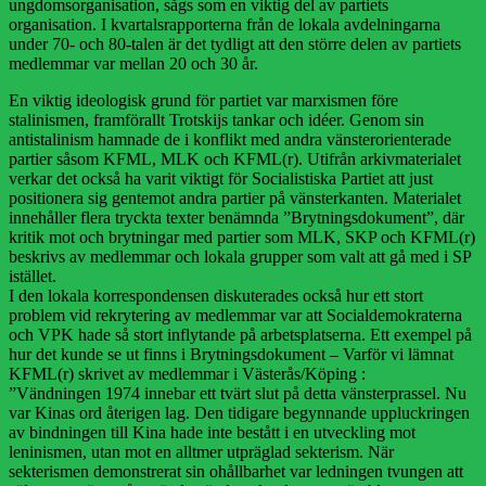
ungdomsorganisation, sågs som en viktig del av partiets
organisation. I kvartalsrapporterna från de lokala avdelningarna
under 70- och 80-talen är det tydligt att den större delen av partiets
medlemmar var mellan 20 och 30 år.
En viktig ideologisk grund för partiet var marxismen före
stalinismen, framförallt Trotskijs tankar och idéer. Genom sin
antistalinism hamnade de i konflikt med andra vänsterorienterade
partier såsom KFML, MLK och KFML(r). Utifrån arkivmaterialet
verkar det också ha varit viktigt för Socialistiska Partiet att just
positionera sig gentemot andra partier på vänsterkanten. Materialet
innehåller flera tryckta texter benämnda ”Brytningsdokument”, där
kritik mot och brytningar med partier som MLK, SKP och KFML(r)
beskrivs av medlemmar och lokala grupper som valt att gå med i SP
istället.
I den lokala korrespondensen diskuterades också hur ett stort
problem vid rekrytering av medlemmar var att Socialdemokraterna
och VPK hade så stort inflytande på arbetsplatserna. Ett exempel på
hur det kunde se ut finns i Brytningsdokument – Varför vi lämnat
KFML(r) skrivet av medlemmar i Västerås/Köping :
”Vändningen 1974 innebar ett tvärt slut på detta vänsterprassel. Nu
var Kinas ord återigen lag. Den tidigare begynnande uppluckringen
av bindningen till Kina hade inte bestått i en utveckling mot
leninismen, utan mot en alltmer utpräglad sekterism. När
sekterismen demonstrerat sin ohållbarhet var ledning­en tvungen att