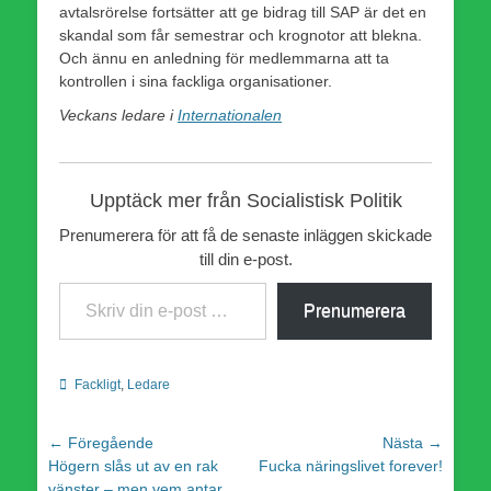
avtalsrörelse fortsätter att ge bidrag till SAP är det en
skandal som får semestrar och krognotor att blekna.
Och ännu en anledning för medlemmarna att ta
kontrollen i sina fackliga organisationer.
Veckans ledare i
Internationalen
Upptäck mer från Socialistisk Politik
Prenumerera för att få de senaste inläggen skickade
till din e-post.
Skriv din e-post …
Prenumerera
Kategorier
Fackligt
,
Ledare
Inläggsnavigering
← Föregående
Nästa →
Föregående
Nästa
Högern slås ut av en rak
Fucka näringslivet forever!
inlägg:
inlägg:
vänster – men vem antar