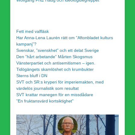
Wolfgang Fritz Haug och ideologibegreppet
Fett med valfläsk
Har Anna-Lena Laurén rätt om ”Aftonbladet kulturs
kampanj”?
Svenskar, ”svenskhet” och ett delat Sverige
Den ”hårt arbetande” Mårten Skogsmus
Vänsterpartiet och antisemitismen – igen.
Tidögängets skamlöshet och krumbukter
Sterns bluff i DN
SVT och SR:s kryperi för imperiemakten, med
värdelös journalistik som resultat
SVT krattar manegen för en missdådare
”En fruktansvärd kortsiktighet”