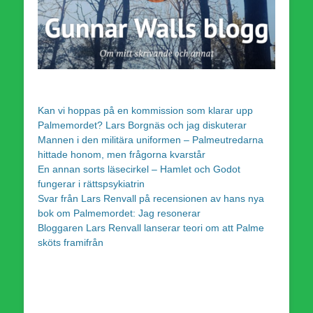
Kan vi hoppas på en kommission som klarar upp
Palmemordet? Lars Borgnäs och jag diskuterar
Mannen i den militära uniformen – Palmeutredarna
hittade honom, men frågorna kvarstår
En annan sorts läsecirkel – Hamlet och Godot
fungerar i rättspsykiatrin
Svar från Lars Renvall på recensionen av hans nya
bok om Palmemordet: Jag resonerar
Bloggaren Lars Renvall lanserar teori om att Palme
sköts framifrån