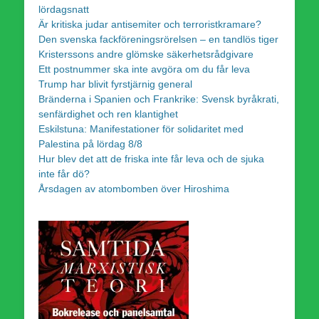
lördagsnatt
Är kritiska judar antisemiter och terroristkramare?
Den svenska fackföreningsrörelsen – en tandlös tiger
Kristerssons andre glömske säkerhetsrådgivare
Ett postnummer ska inte avgöra om du får leva
Trump har blivit fyrstjärnig general
Bränderna i Spanien och Frankrike: Svensk byråkrati,
senfärdighet och ren klantighet
Eskilstuna: Manifestationer för solidaritet med
Palestina på lördag 8/8
Hur blev det att de friska inte får leva och de sjuka
inte får dö?
Årsdagen av atombomben över Hiroshima