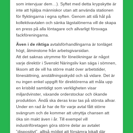
som intervjuar dem…). Syftet med detta krypskytte är
inte att hjälpa människor utan att använda stationen
för flyktingarna i egna syften. Genom att slå hål på
kollektivavtalen och sänka lägstalönerna vill de skapa
en press på alla löntagare och allvarligt försvaga
fackföreningarna.
Även i de riktiga
avtalsförhandlingarna är tonläget
högt, åtminstone från arbetsgivarsidan.
Att det saknas utrymme för löneökningar är något
varje direktör i Svenskt Näringsliv kan säga i sömnen,
liksom att de vill ha större makt över arbetstider,
lönesättning, anställningsskydd och så vidare. Det är
nu ingen enkel uppgift för direktörerna att måla upp
en krisbild samtidigt som verkligheten visar
miljardvinster, växande orderstockar och ökande
produktion. Ändå ska deras krav tas på största allvar.
Under en rad år har de för varje avtal fått större
svängrum och de kommer att utnyttja chansen att
öka sin makt även i år. Till exempel vill
industriföretagen göra större delar av avtalet
”dispositivt”, alltså möjligt att försämra lokalt där