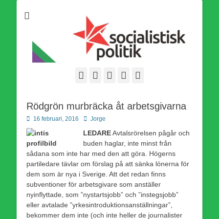
Som medlem i Socialistisk Politik är du medlem i den
Socialistisk Politik
världsomfattande socialistiska Fjärde Internationalen och en viktig
tillgång i kampen för en socialistisk framtid!
Facebook
E-
Webbflöde
Instagram
Webbplats
post
Rödgrön murbräcka åt arbetsgivarna
Publicerad
Författare
16 februari, 2016
Jorge
den
LEDARE
Avtalsrörelsen pågår och
buden haglar, inte minst från
sådana som inte har med den att göra. Högerns
partiledare tävlar om förslag på att sänka lönerna för
dem som är nya i Sverige. Att det redan finns
subventioner för arbetsgivare som anställer
nyinflyttade, som ”nystartsjobb” och ”instegsjobb”
eller avtalade ”yrkesintroduktionsanställningar”,
bekommer dem inte (och inte heller de journalister