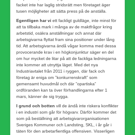
facket inte har laglig strids­rätt men företaget äger
tusen möjligheter att sätta press på de anställa.
Egentligen har vi
ett fackligt guldläge, inte minst för
att ta tillbaka mark i många av de maktfrågor kring
arbetstid, osäkra anställningar och annat där
arbetsgivarna flyttat fram sina positioner under lång
tid. Att arbetsgivarna ändå vågar komma med dessa
provocerande krav i en högkonjunktur säger en del
om hur mycket de litar på att de fackliga ledningarna
inte kommer att utnyttja läget. Med det nya
Industriavtalet från 2011 i ryggen, där fack och
företag är eniga om ”konkurrenskraft” som
gemensamt huvudmål och där ”opartiska”
ordföranden kan ta över förhandlingarna efter 1
mars, känner de sig trygga.
I grund och botten
vill de ändå inte riskera konflikter
i en industri som går för högvarv. Därför kommer det
som på beställning att arbetsgivarorganisationen
Sveriges Kommuner och Landsting, SKL, i år går i
täten för den arbetarfientliga offensiven. Visserligen