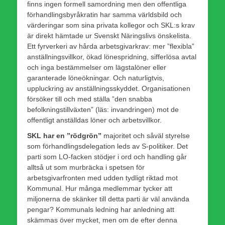
finns ingen formell samordning men den offentliga
förhandlingsbyråkratin har samma världsbild och
värderingar som sina privata kollegor och SKL:s krav
är direkt hämtade ur Svenskt Näringslivs önskelista.
Ett fyrverkeri av hårda arbetsgivarkrav: mer ”flexibla”
anställningsvillkor, ökad lönespridning, sifferlösa avtal
och inga bestämmelser om lägstalöner eller
garanterade löneökningar. Och naturligtvis,
uppluckring av anställningsskyddet. Organisationen
försöker till och med ställa ”den snabba
befolkningstillväxten” (läs: invandringen) mot de
offentligt anställdas löner och arbetsvillkor.
SKL har en ”rödgrön”
majoritet och såväl styrelse
som förhandlingsdelegation leds av S-politiker. Det
parti som LO-facken stödjer i ord och handling går
alltså ut som murbräcka i spetsen för
arbetsgivarfronten med udden tydligt riktad mot
Kommunal. Hur många medlemmar tycker att
miljonerna de skänker till detta parti är väl använda
pengar? Kommunals ledning har anledning att
skämmas över mycket, men om de efter denna