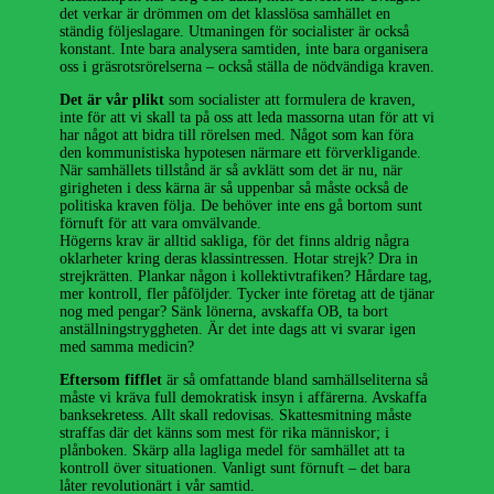
det verkar är drömmen om det klasslösa samhället en
ständig följeslagare. Utmaningen för socialister är också
konstant. Inte bara analysera samtiden, inte bara organisera
oss i gräsrotsrörelserna – också ställa de nödvändiga kraven.
Det är vår plikt
som socialister att formulera de kraven,
inte för att vi skall ta på oss att leda massorna utan för att vi
har något att bidra till rörelsen med. Något som kan föra
den kommunistiska hypotesen närmare ett förverkligande.
När samhällets tillstånd är så avklätt som det är nu, när
girigheten i dess kärna är så uppenbar så måste också de
politiska kraven följa. De behöver inte ens gå bortom sunt
förnuft för att vara omvälvande.
Högerns krav är alltid sakliga, för det finns aldrig några
oklarheter kring deras klassintressen. Hotar strejk? Dra in
strejkrätten. Plankar någon i kollektivtrafiken? Hårdare tag,
mer kontroll, fler påföljder. Tycker inte företag att de tjänar
nog med pengar? Sänk lönerna, avskaffa OB, ta bort
anställnings­tryggheten. Är det inte dags att vi svarar igen
med samma medicin?
Eftersom fifflet
är så omfattande bland samhällseliterna så
måste vi kräva full demokratisk insyn i affärerna. Avskaffa
banksekretess. Allt skall redovisas. Skattesmitning måste
straffas där det känns som mest för rika människor; i
plånboken. Skärp alla lagliga medel för samhället att ta
kontroll över situationen. Vanligt sunt förnuft – det bara
låter revolutionärt i vår samtid.