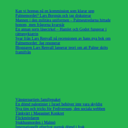
Kan vi hoppas på en kommission som klarar upp
Palmemordet? Lars Borgnäs och jag diskuterar
Mannen i den militära uniformen – Palmeutredarna hittade
honom, men frågorna kvarstår
En annan sorts läsecirkel – Hamlet och Godot fungerar i
rättspsykiatrin
Svar från Lars Renvall på recensionen av hans nya bok om
Palmemordet: Jag resonerar
Bloggaren Lars Renvall lanserar teori om att Palme sköts
framifrån
Vänsterpartiets familjepaket
En dömd palestinier i Israel behöver inte vara skyldig
Nya tips och tricks för Fediversum, den sociala webben
Tänkvärt i Magasinet Konkret
Flickmördaren
Sjukhusmorden i Malmö
Internationellt efterlyst svensk dömd i Irak