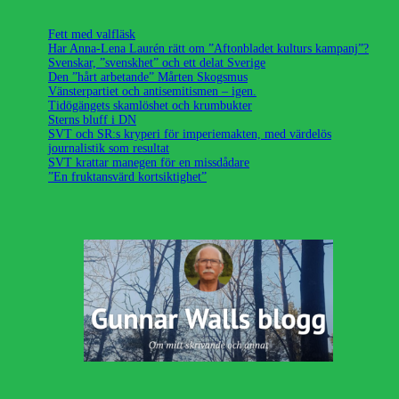
Fett med valfläsk
Har Anna-Lena Laurén rätt om ”Aftonbladet kulturs kampanj”?
Svenskar, ”svenskhet” och ett delat Sverige
Den ”hårt arbetande” Mårten Skogsmus
Vänsterpartiet och antisemitismen – igen.
Tidögängets skamlöshet och krumbukter
Sterns bluff i DN
SVT och SR:s kryperi för imperiemakten, med värdelös
journalistik som resultat
SVT krattar manegen för en missdådare
”En fruktansvärd kortsiktighet”