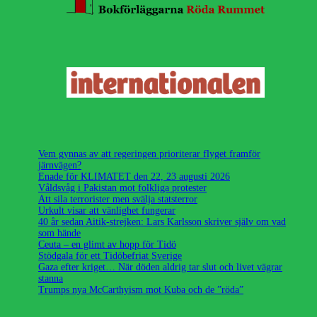
Vem gynnas av att regeringen prioriterar flyget framför
järnvägen?
Enade för KLIMATET den 22, 23 augusti 2026
Våldsvåg i Pakistan mot folkliga protester
Att sila terrorister men svälja statsterror
Urkult visar att vänlighet fungerar
40 år sedan Aitik-strejken: Lars Karlsson skriver själv om vad
som hände
Ceuta – en glimt av hopp för Tidö
Stödgala för ett Tidöbefriat Sverige
Gaza efter kriget… När döden aldrig tar slut och livet vägrar
stanna
Trumps nya McCarthyism mot Kuba och de ”röda”