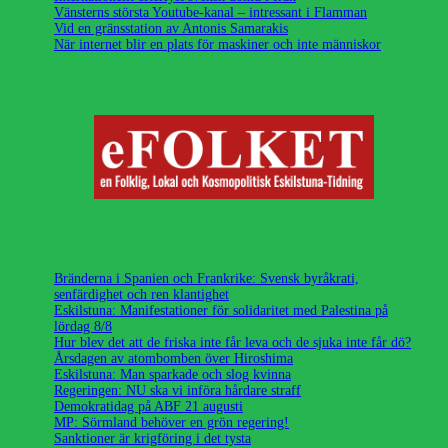
Vänsterns största Youtube-kanal – intressant i Flamman
Vid en gränsstation av Antonis Samarakis
När internet blir en plats för maskiner och inte människor
Bränderna i Spanien och Frankrike: Svensk byråkrati,
senfärdighet och ren klantighet
Eskilstuna: Manifestationer för solidaritet med Palestina på
lördag 8/8
Hur blev det att de friska inte får leva och de sjuka inte får dö?
Årsdagen av atombomben över Hiroshima
Eskilstuna: Man sparkade och slog kvinna
Regeringen: NU ska vi införa hårdare straff
Demokratidag på ABF 21 augusti
MP: Sörmland behöver en grön regering!
Sanktioner är krigföring i det tysta