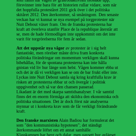
som fanns när vågen av gräsrotsaktivism blossade upp,
försvinner inte bara för att historien rullar vidare, som när
det hoppfulla proteståret 2011 gick över i det politiska
skitåret 2012. Den återkommer, så småningom. Den senaste
veckan har vi kunnat se nya exempel på torgprotester när
Nuit Debout växer fram. Om de franska protesterna har
kraft att överleva utanför Place de la republique återstår att
se, men de hade förmodligen inte uppkommit om det inte
varit för torgrörelserna för fem år sedan.
Att det uppstår nya vågor
av protester är i sig helt
fantastiskt, men rörelser måste driva fram konkreta
politiska förändringar om momentum verkligen skall kunna
bibehållas, för de spontana protesterna kan inte hålla
gnistan vid liv hur länge som helst. Vågen kommer ebba ut
och det är då vi verkligen kan se om de bar frukt eller inte.
Lyckas inte Nuit Debout samla sig kring kraftfulla krav är
risken att protesterna ebbar ut och övergår i politisk
uppgivenhet och så var den chansen passerad.
Likadant är det med skarpa samtidsanalyser. I vår samtid
finns det en enorm förmåga att skildra den ekonomiska och
politiska situationen. Det är dock först när analyserna
mynnar ut i konkreta krav som de får verkligt förändrande
kraft.
Den franske marxisten
Alain Badiou har formulerat det
som ”den kommunistiska hypotesen”; det ständigt
återkommande löftet om ett annat samhälle.
Klasskampen har berg och dalar, men oavsett hur avlägset