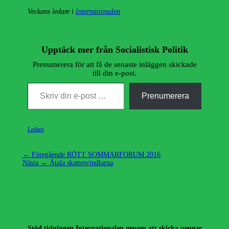
Veckans ledare i
Internationalen
Upptäck mer från Socialistisk Politik
Prenumerera för att få de senaste inläggen skickade
till din e-post.
Skriv din e-post …
Prenumerera
Kategorier
Ledare
Inläggsnavigering
Föregående
← Föregående
RÖTT SOMMARFORUM 2016
Nästa
inlägg:
Nästa →
Åtala skattesvindlarna
inlägg:
Stöd tidningen Internationalen genom att skicka pengar