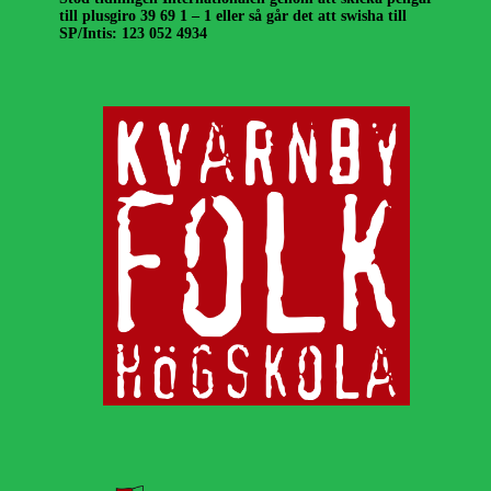
till plusgiro 39 69 1 – 1 eller så går det att swisha till
SP/Intis: 123 052 4934