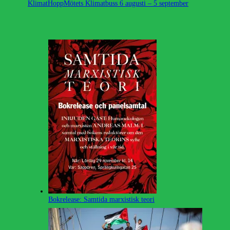
KlimatHoppMötets Klimatbuss 6 augusti – 5 september
Bokrelease: Samtida marxistisk teori