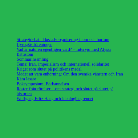
Strategidebatt: Bostadsorganisering inom och bortom
Hyresgästföreningen
Vad är naturen egentligen värd? – Intervju med Alyssa
Battistoni
Sommarinsamling
Tema: Iran, imperialism och internationell solidaritet
Kriget som slutet på politikens medel
Modet att vara enhörning: Om den svenska vänstern och Iran
Kära läsare
Boksymposium: Förbannelsen
Röster från rörelser – om strategi och slutet på slutet på
historien
Wolfgang Fritz Haug och ideologibegreppet