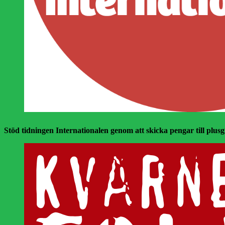
Stöd tidningen Internationalen genom att skicka pengar till plusgir