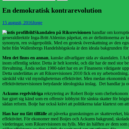
efter:
En demokratisk kontrarevolution
Publicerad
Författare
15 augusti, 2016
Jorge
den
Skandalen på Riksrevisionen
handlar om korruptio
generaldirektör Inga-Britt Ahlenius påpekat, en av definitionerna av
synonym, ren svågerpolitik. Med en grotesk överskattning av den egna
helst från Wallenbergs Handelshögskola är den ideala bakgrunden för 
Men det finns en annan
, kanske allvarligare sida av skandalen. I Ac
inom offentlig sektor. Detta är helt korrekt, och där har de med stor 
förvaltning. Ända sedan 1980-talet har en av Finansens viktigaste uppgi
Detta underlättas av att Riksrevisionen 2010 fick en ny arbetsordning
särskild vikt vid myndigheternas effektivitet. Men medan ekonomisk re
effektivitetsrevisionen betydande ideologiska inslag. Det handlar ju om v
Ackums regelvidriga
rekrytering av Robert Boije som chefsekonom sä
har gjort sig känd som en offensiv lobbyist för sänkta skatter för högin
sådan reform. Boije har också krävt att politikerna talar klartext om a
Han har nu fått tillfälle
att påverka granskningen av skatteverket, bla
effektivitet. För ekonomer med Boijes och Ackums bakgrund, skolade 
värderingar, som Riksrevisionen nu fylls. Mer än hälften av dem som på