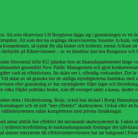
n. Att som riksrevisor Ulf Bengtsson lägga sig i granskningen av ett äre
 korruption. Att som den nu avgånga riksrevisorerna Susanne Ackum, vid
 kompetensen, så typisk för alla klaner och kotterier, menar Ackum att 
chefsjobb på Riksrevisionen – av en händelse just den Bengtsson och h
kums försvarstal inför KU påpekar hon att finansdepartementet länge vari
beslutsamhet genomfört New Public Management och gjort konkurrensutsätt
fter varit att effektivisera, läs skära ner i, offentlig verksamhet. Det ä
. Vid sidan av att granska hur de statliga myndigheterna handskas med 
vision eller granskning av hur myndigheter följer lagar och förordningar
ilka följder politiska beslut, som till exempel sänkt a-kassa, skatter ell
tter detta i blixtbelysning. Boije, också han skolad i Borgs finansde
komsttagare och ett nytt ”mer effektivt” skattesystem. Också efter att han
tt välfärdssystemen måste kompletteras med privata försäkringar.
nd annat utifrån hur effektivt det nuvarande skattesystemet är. I nästa 
i nyliberal teoribildning är marknadsanpassade lösningar det självkla
 sistone rekryterats till effektivitetsrevisionen har sin bakgrund i Fi