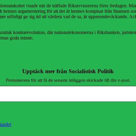
sutskottet visade när de träffade Riksrevisorerna förra fredagen. Man 
ennes argumentering för att det är hennes kompisar från finansen som 
 mer utförligt ge sig tid att värdera vad de sa, är uppseendeväckande. 
kratisk kontrarevolution, där nationalekonomerna i Riksbanken, juriste
kernas goda minne.
Upptäck mer från Socialistisk Politik
Prenumerera för att få de senaste inläggen skickade till din e-post.
landet