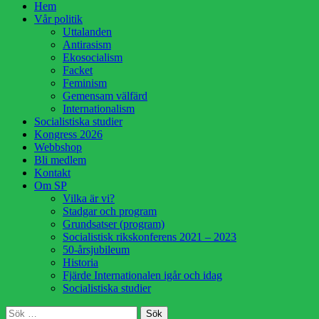
Hoppa
Hem
till
Vår politik
innehåll
Uttalanden
Antirasism
Ekosocialism
Facket
Feminism
Gemensam välfärd
Internationalism
Socialistiska studier
Kongress 2026
Webbshop
Bli medlem
Kontakt
Om SP
Vilka är vi?
Stadgar och program
Grundsatser (program)
Socialistisk rikskonferens 2021 – 2023
50-årsjubileum
Historia
Fjärde Internationalen igår och idag
Socialistiska studier
Sök
Sök