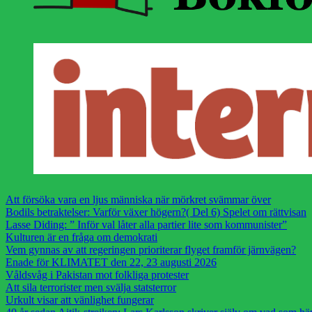
Att försöka vara en ljus människa när mörkret svämmar över
Bodils betraktelser: Varför växer högern?( Del 6) Spelet om rättvisan
Lasse Diding: ” Inför val låter alla partier lite som kommunister”
Kulturen är en fråga om demokrati
Vem gynnas av att regeringen prioriterar flyget framför järnvägen?
Enade för KLIMATET den 22, 23 augusti 2026
Våldsvåg i Pakistan mot folkliga protester
Att sila terrorister men svälja statsterror
Urkult visar att vänlighet fungerar