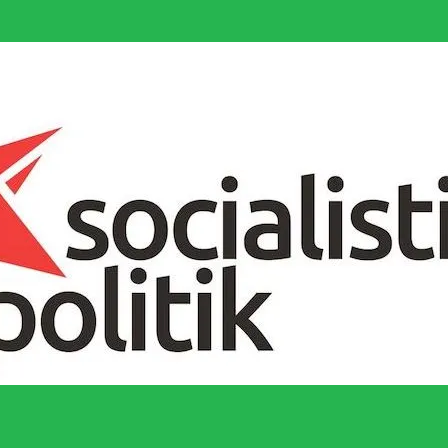
socialistiska Fjärde Internationalen och en viktig tillgång i kampen för 