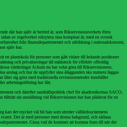
nde där han själv är berörd är, som Riksrevisionsverkets förra
 sidan av regelverket rekrytera sina kompisar är, med en svensk
erfarenhet från finansdepartementet och utbildning i nationalekonomi,
on själv har.
t en plantskola för personer som gått vidare till ledande positioner
ning och privatiseringar till måttstock för effektiv offentlig
r dessa värderingar Ackum nu har velat göra till Riksrevisionens.
sina anslag och hur de uppfyller sina ålägganden ska numera läggas
 låter sig göra med traditionella revisionsmetoder innehåller
er arbetslagstiftning har fått.
partement och därefter samhällspolitisk chef för akademikernas SACO,
 tillträtt sin anställning vid Riksrevisionen har han pläderat för en
steg kan det mycket väl bli han som utreder välfärdssystemens
ra svaret. Det är med personer med denna bakgrund, och sådana
nansdepartementet. Gissa vad de kommer att komma fram till när det