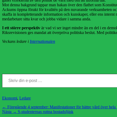
gäller effekterna av den politik de varit med om att utforma där.
Mot denna bakgrund tappar man hakan över den flathet som Konstitution
Ackums öppna förakt för kvalitén på den nuvarande verksamheten och h
skaffa in kompletterande information och kunskaper, eller ens internt
medarbetare sitta kvar och jobba vidare i samma anda.
I ett större perspektiv
är vad vi ser inget mindre än en del i en demo
Riksrevisionen ges mandat att överpröva politiska beslut. Med politi
Veckans ledare i
Internationalen
Skriv din e-post …
Kategorier
Ekonomi
,
Ledare
Inläggsnavigering
Föregående
← Föregående
4 september: Manifestationer för bättre vård över hela 
Nästa
inlägg:
Nästa →
S-studenternas ruttna bostadsfjäsk
inlägg: