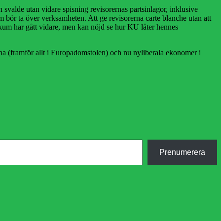
svalde utan vidare spisning revisorernas partsinlagor, inklusive
bör ta över verksamheten. Att ge revisorerna carte blanche utan att
Ackum har gått vidare, men kan nöjd se hur KU låter hennes
rna (framför allt i Europadomstolen) och nu nyliberala ekonomer i
Prenumerera