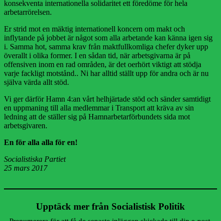
konsekventa internationella solidaritet ett föredöme för hela
arbetarrörelsen.
Er strid mot en mäktig internationell koncern om makt och
inflytande på jobbet är något som alla arbetande kan känna igen sig
i. Samma hot, samma krav från maktfullkomliga chefer dyker upp
överallt i olika former. I en sådan tid, när arbetsgivarna är på
offensiven inom en rad områden, är det oerhört viktigt att stödja
varje fackligt motstånd.. Ni har alltid ställt upp för andra och är nu
själva värda allt stöd.
Vi ger därför Hamn 4:an vårt helhjärtade stöd och sänder samtidigt
en uppmaning till alla medlemmar i Transport att kräva av sin
ledning att de ställer sig på Hamnarbetarförbundets sida mot
arbetsgivaren.
En för alla alla för en!
Socialistiska Partiet
25 mars 2017
Upptäck mer från Socialistisk Politik