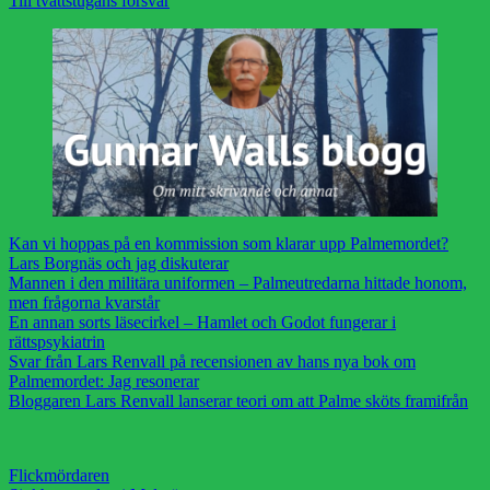
Till tvättstugans försvar
Kan vi hoppas på en kommission som klarar upp Palmemordet?
Lars Borgnäs och jag diskuterar
Mannen i den militära uniformen – Palmeutredarna hittade honom,
men frågorna kvarstår
En annan sorts läsecirkel – Hamlet och Godot fungerar i
rättspsykiatrin
Svar från Lars Renvall på recensionen av hans nya bok om
Palmemordet: Jag resonerar
Bloggaren Lars Renvall lanserar teori om att Palme sköts framifrån
Flickmördaren