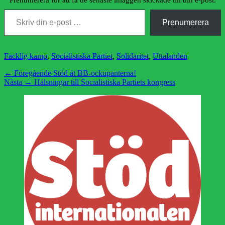
Prenumerera för att få de senaste inläggen skickade till din e-post.
Skriv din e-post …
Prenumerera
Kategorier
Facklig kamp
,
Socialistiska Partiet
,
Solidaritet
,
Uttalanden
Inläggsnavigering
Föregående
← Föregående
Stöd åt BB-ockupanterna!
Nästa
inlägg:
Nästa →
Hälsningar till Socialistiska Partiets kongress
inlägg: