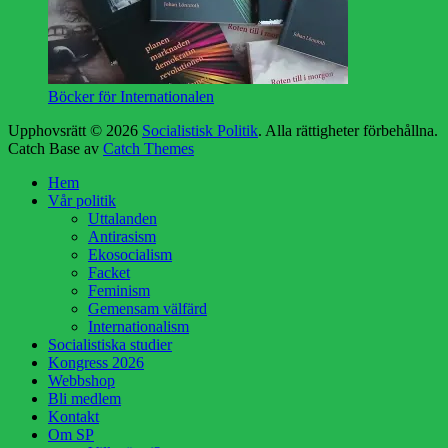
Böcker för Internationalen
Upphovsrätt © 2026
Socialistisk Politik
. Alla rättigheter förbehållna.
Catch Base av
Catch Themes
Rulla
Hem
upp
Vår politik
Uttalanden
Antirasism
Ekosocialism
Facket
Feminism
Gemensam välfärd
Internationalism
Socialistiska studier
Kongress 2026
Webbshop
Bli medlem
Kontakt
Om SP