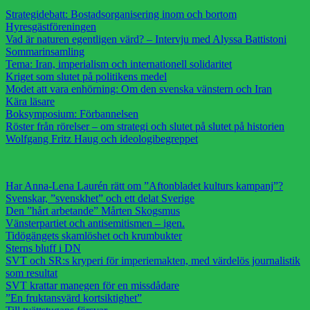
Strategidebatt: Bostadsorganisering inom och bortom
Hyresgästföreningen
Vad är naturen egentligen värd? – Intervju med Alyssa Battistoni
Sommarinsamling
Tema: Iran, imperialism och internationell solidaritet
Kriget som slutet på politikens medel
Modet att vara enhörning: Om den svenska vänstern och Iran
Kära läsare
Boksymposium: Förbannelsen
Röster från rörelser – om strategi och slutet på slutet på historien
Wolfgang Fritz Haug och ideologibegreppet
Har Anna-Lena Laurén rätt om ”Aftonbladet kulturs kampanj”?
Svenskar, ”svenskhet” och ett delat Sverige
Den ”hårt arbetande” Mårten Skogsmus
Vänsterpartiet och antisemitismen – igen.
Tidögängets skamlöshet och krumbukter
Sterns bluff i DN
SVT och SR:s kryperi för imperiemakten, med värdelös journalistik
som resultat
SVT krattar manegen för en missdådare
”En fruktansvärd kortsiktighet”