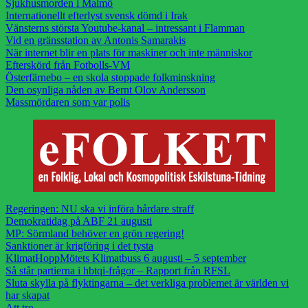
Sjukhusmorden i Malmö
Internationellt efterlyst svensk dömd i Irak
Vänsterns största Youtube-kanal – intressant i Flamman
Vid en gränsstation av Antonis Samarakis
När internet blir en plats för maskiner och inte människor
Efterskörd från Fotbolls-VM
Österfärnebo – en skola stoppade folkminskning
Den osynliga nåden av Bernt Olov Andersson
Massmördaren som var polis
Regeringen: NU ska vi införa hårdare straff
Demokratidag på ABF 21 augusti
MP: Sörmland behöver en grön regering!
Sanktioner är krigföring i det tysta
KlimatHoppMötets Klimatbuss 6 augusti – 5 september
Så står partierna i hbtqi-frågor – Rapport från RFSL
Sluta skylla på flyktingarna – det verkliga problemet är världen vi
har skapat
Att tro