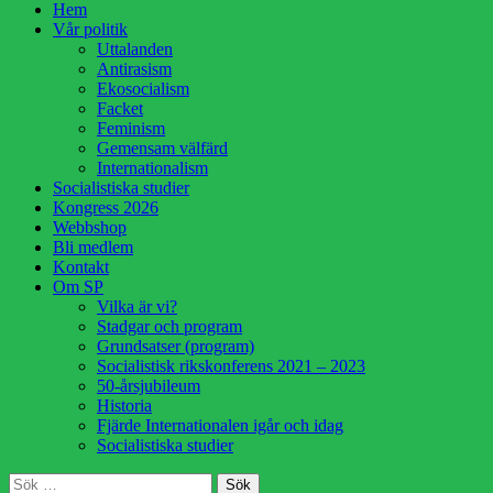
Hoppa
Hem
till
Vår politik
innehåll
Uttalanden
Antirasism
Ekosocialism
Facket
Feminism
Gemensam välfärd
Internationalism
Socialistiska studier
Kongress 2026
Webbshop
Bli medlem
Kontakt
Om SP
Vilka är vi?
Stadgar och program
Grundsatser (program)
Socialistisk rikskonferens 2021 – 2023
50-årsjubileum
Historia
Fjärde Internationalen igår och idag
Socialistiska studier
Sök
Sök