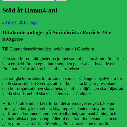
efter:
Stöd åt Hamn4:an!
Publicerad
Författare
28 mars, 2017
Jorge
den
Uttalande antaget på Socialistiska Partiets 26:e
kongress
Till Hamnarbetarförbundets avdelning 4 i Göteborg
Den strid för era rättigheter på jobbet som ni just nu är ute för är inte
bara en strid för era egna intressen, den gäller alla arbetande och
förtjänar därför stöd av hela arbetarrörelsen.
De rättigheter ni slåss för är sådant som än så länge är självklara för
de flesta anställda i Sverige: att fritt få utse fackliga representanter
och hur organisationen ska arbeta, att arbetsmiljölagen ska följas, att
valda skyddsombud ska respekteras och så vidare.
Vi förstår att Hamnarbetarförbundet är en nagel i ögat, både på
företagsledningar och de fackliga representanter som glömt bort
varifrån de kommer. Genom er stridbarhet, sammanhållning och
demokratiska organisering håller ni den tradition levande som en
gång gjorde svensk fackföreningsrörelse stark. Inte minst är er