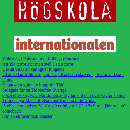
Våldsvåg i Pakistan mot folkliga protester
Att sila terrorister men svälja statsterror
Urkult visar att vänlighet fungerar
40 år sedan Aitik-strejken: Lars Karlsson skriver själv om vad som
hände
Ceuta – en glimt av hopp för Tidö
Stödgala för ett Tidöbefriat Sverige
Gaza efter kriget… När döden aldrig tar slut och livet vägrar stanna
Trumps nya McCarthyism mot Kuba och de ”röda”
Bodils betraktelser: Varför växer högern? (Del 5) Strutsfjädrarna gör
comeback
Om en eurocentrisk vänster