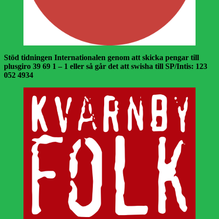
Stöd tidningen Internationalen genom att skicka pengar till
plusgiro 39 69 1 – 1 eller så går det att swisha till SP/Intis: 123
052 4934