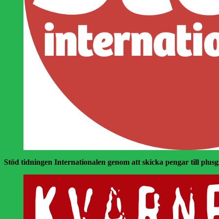
Stöd tidningen Internationalen genom att skicka pengar till plusgir