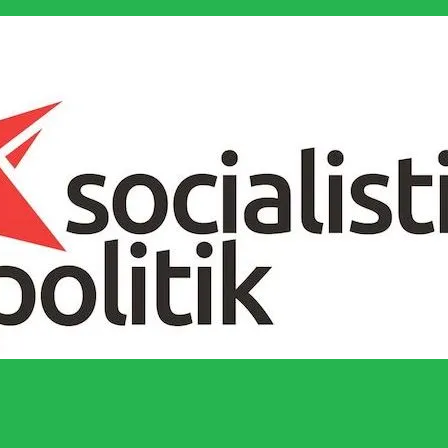
socialistiska Fjärde Internationalen och en viktig tillgång i kampen för 