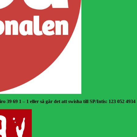
o 39 69 1 – 1 eller så går det att swisha till SP/Intis: 123 052 4934