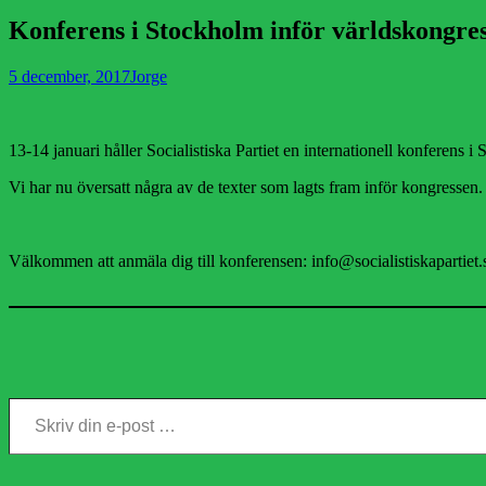
Konferens i Stockholm inför världskongre
Publicerad
Författare
5 december, 2017
Jorge
den
13-14 januari håller Socialistiska Partiet en internationell konferens i
Vi har nu översatt några av de texter som lagts fram inför kongressen
Välkommen att anmäla dig till konferensen: info@socialistiskapartiet.
Skriv din e-post …