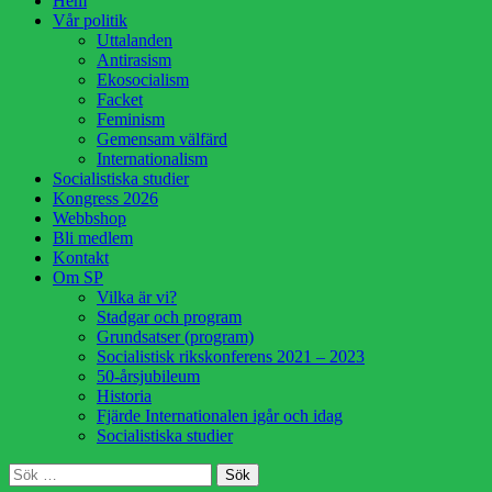
Hem
till
Vår politik
innehåll
Uttalanden
Antirasism
Ekosocialism
Facket
Feminism
Gemensam välfärd
Internationalism
Socialistiska studier
Kongress 2026
Webbshop
Bli medlem
Kontakt
Om SP
Vilka är vi?
Stadgar och program
Grundsatser (program)
Socialistisk rikskonferens 2021 – 2023
50-årsjubileum
Historia
Fjärde Internationalen igår och idag
Socialistiska studier
Sök
Sök
efter: