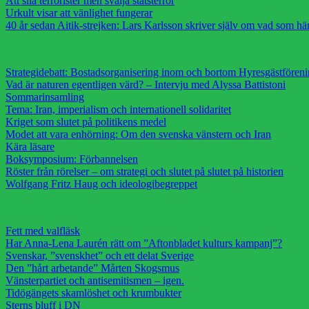
Att sila terrorister men svälja statsterror
Urkult visar att vänlighet fungerar
40 år sedan Aitik-strejken: Lars Karlsson skriver själv om vad som h
Strategidebatt: Bostadsorganisering inom och bortom Hyresgästfören
Vad är naturen egentligen värd? – Intervju med Alyssa Battistoni
Sommarinsamling
Tema: Iran, imperialism och internationell solidaritet
Kriget som slutet på politikens medel
Modet att vara enhörning: Om den svenska vänstern och Iran
Kära läsare
Boksymposium: Förbannelsen
Röster från rörelser – om strategi och slutet på slutet på historien
Wolfgang Fritz Haug och ideologibegreppet
Fett med valfläsk
Har Anna-Lena Laurén rätt om ”Aftonbladet kulturs kampanj”?
Svenskar, ”svenskhet” och ett delat Sverige
Den ”hårt arbetande” Mårten Skogsmus
Vänsterpartiet och antisemitismen – igen.
Tidögängets skamlöshet och krumbukter
Sterns bluff i DN