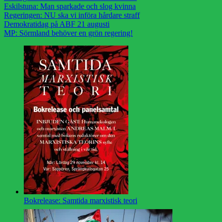
Eskilstuna: Man sparkade och slog kvinna
Regeringen: NU ska vi införa hårdare straff
Demokratidag på ABF 21 augusti
MP: Sörmland behöver en grön regering!
Bokrelease: Samtida marxistisk teori