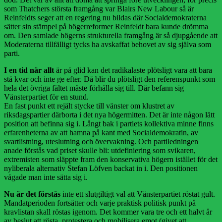
som Thatchers största framgång var Blairs New Labour så är
Reinfeldts seger att en regering nu bildas där Socialdemokraterna
sätter sin stämpel på högerreformer Reinfeldt bara kunde drömma
om. Den samlade högerns strukturella framgång är så djupgående att
Moderaterna tillfälligt tycks ha avskaffat behovet av sig själva som
parti.
I en tid när allt
är på glid kan det radikalaste plötsligt vara att bara
stå kvar och inte ge efter. Då blir du plötsligt den referenspunkt som
hela det övriga fältet måste förhålla sig till. Där befann sig
Vänsterpartiet för en stund.
En fast punkt ett rejält stycke till vänster om klustret av
riksdagspartier därborta i det nya högermitten. Det är inte någon lätt
position att befinna sig i. Långt bak i partiets kollektiva minne finns
erfarenheterna av att hamna på kant med Socialdemokratin, av
svartlistning, uteslutning och övervakning. Och partiledningen
anade förstås vad priset skulle bli: utdefiniering som svikaren,
extremisten som släppte fram den konservativa högern istället för det
nyliberala alternativ Stefan Löfven backat in i. Den positionen
vågade man inte sätta sig i.
Nu är det förstås
inte ett slutgiltigt val att Vänsterpartiet röstat gult.
Mandatperioden fortsätter och varje praktisk politisk punkt på
kravlistan skall röstas igenom. Det kommer vara tre och ett halvt år
av beslut att rösta, protestera och mobilisera emot (givet att