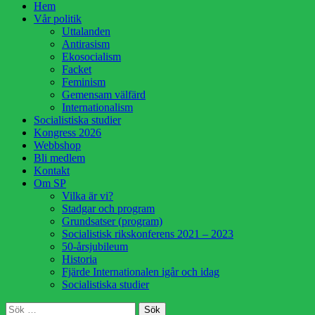
Hoppa
Hem
till
Vår politik
innehåll
Uttalanden
Antirasism
Ekosocialism
Facket
Feminism
Gemensam välfärd
Internationalism
Socialistiska studier
Kongress 2026
Webbshop
Bli medlem
Kontakt
Om SP
Vilka är vi?
Stadgar och program
Grundsatser (program)
Socialistisk rikskonferens 2021 – 2023
50-årsjubileum
Historia
Fjärde Internationalen igår och idag
Socialistiska studier
Sök
Sök