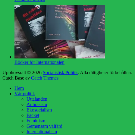
Böcker för Internationalen
Upphovsrätt © 2026
Socialistisk Politik
. Alla rättigheter förbehållna.
Catch Base av
Catch Themes
Rulla
Hem
upp
Vår politik
Uttalanden
Antirasism
Ekosocialism
Facket
Feminism
Gemensam välfärd
Internationalism