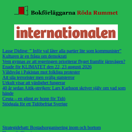
Lasse Diding: ” Inför val låter alla partier lite som kommunister”
Kulturen är en fråga om demokrati
Vem gynnas av att regeringen prioriterar flyget framför järnvägen?
Enade för KLIMATET den 22, 23 augusti 2026
Våldsvåg i Pakistan mot folkliga protester
Att sila terrorister men svälja statsterror
Urkult visar att vänlighet fungerar
40 år sedan Aitik-strejken: Lars Karlsson skriver själv om vad som
hände
Ceuta – en glimt av hopp för Tidö
Stödgala för ett Tidöbefriat Sverige
Strategidebatt: Bostadsorganisering inom och bortom