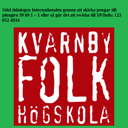
Stöd tidningen Internationalen genom att skicka pengar till
plusgiro 39 69 1 – 1 eller så går det att swisha till SP/Intis: 123
052 4934