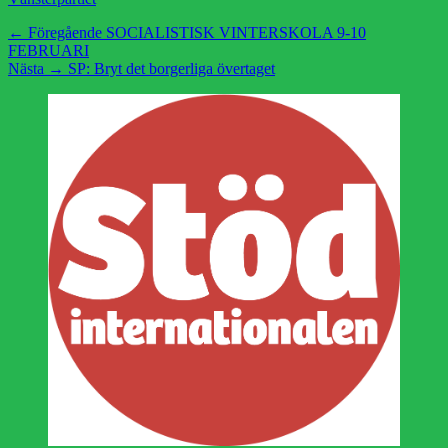
Inläggsnavigering
Föregående
← Föregående
SOCIALISTISK VINTERSKOLA 9-10
inlägg:
FEBRUARI
Nästa
Nästa →
SP: Bryt det borgerliga övertaget
inlägg: