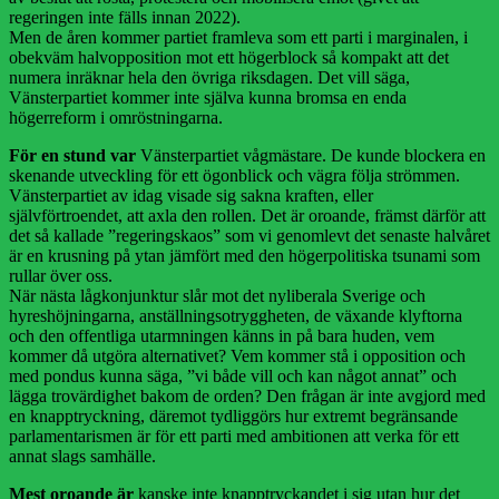
regeringen inte fälls innan 2022).
Men de åren kommer partiet framleva som ett parti i marginalen, i
obekväm halvopposition mot ett högerblock så kompakt att det
numera inräknar hela den övriga riksdagen. Det vill säga,
Vänsterpartiet kommer inte själva kunna bromsa en enda
högerreform i omröstningarna.
För en stund var
Vänsterpartiet vågmästare. De kunde blockera en
skenande utveckling för ett ögonblick och vägra följa strömmen.
Vänsterpartiet av idag visade sig sakna kraften, eller
självförtroendet, att axla den rollen. Det är oroande, främst därför att
det så kallade ”regeringskaos” som vi genomlevt det senaste halvåret
är en krusning på ytan jämfört med den högerpolitiska tsunami som
rullar över oss.
När nästa lågkonjunktur slår mot det nyliberala Sverige och
hyreshöjningarna, anställningsotryggheten, de växande klyftorna
och den offentliga utarmningen känns in på bara huden, vem
kommer då utgöra alternativet? Vem kommer stå i opposition och
med pondus kunna säga, ”vi både vill och kan något annat” och
lägga trovärdighet bakom de orden? Den frågan är inte avgjord med
en knapptryckning, däremot tydliggörs hur extremt begränsande
parlamentarismen är för ett parti med ambitionen att verka för ett
annat slags samhälle.
Mest oroande är
kanske inte knapptryckandet i sig utan hur det