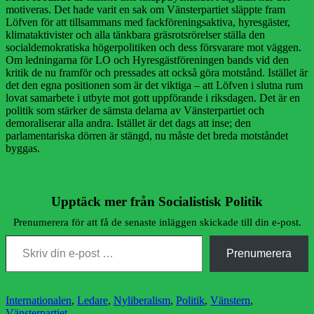
motiveras. Det hade varit en sak om Vänsterpartiet släppte fram
Löfven för att tillsammans med fackföreningsaktiva, hyresgäster,
klimataktivister och alla tänkbara gräsrotsrörelser ställa den
socialdemokratiska högerpolitiken och dess försvarare mot väggen.
Om ledningarna för LO och Hyresgästföreningen bands vid den
kritik de nu framför och pressades att också göra motstånd. Istället är
det den egna positionen som är det viktiga – att Löfven i slutna rum
lovat samarbete i utbyte mot gott uppförande i riksdagen. Det är en
politik som stärker de sämsta delarna av Vänsterpartiet och
demoraliserar alla andra. Istället är det dags att inse; den
parlamentariska dörren är stängd, nu måste det breda motståndet
byggas.
Upptäck mer från Socialistisk Politik
Prenumerera för att få de senaste inläggen skickade till din e-post.
Skriv din e-post …
Prenumerera
Kategorier
Internationalen
,
Ledare
,
Nyliberalism
,
Politik
,
Vänstern
,
Vänsterpartiet