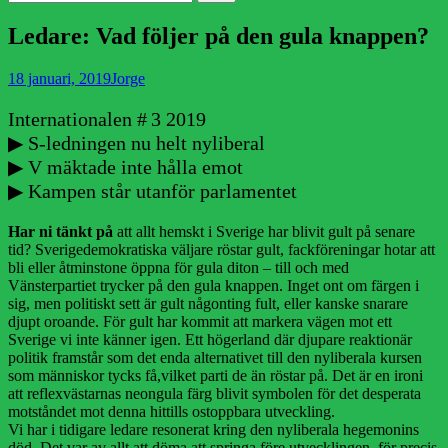
efter:
Ledare: Vad följer på den gula knappen?
Publicerad
Författare
18 januari, 2019
Jorge
den
Internationalen # 3 2019
▶ S-ledningen nu helt nyliberal
▶ V mäktade inte hålla emot
▶ Kampen står utanför parlamentet
Har ni tänkt på
att allt hemskt i Sverige har blivit gult på senare
tid? Sverigedemokratiska väljare röstar gult, fackföreningar hotar att
bli eller åtminstone öppna för gula diton – till och med
Vänsterpartiet trycker på den gula knappen. Inget ont om färgen i
sig, men politiskt sett är gult någonting fult, eller kanske snarare
djupt oroande. För gult har kommit att markera vägen mot ett
Sverige vi inte känner igen. Ett högerland där djupare reaktionär
politik framstår som det enda alternativet till den nyliberala kursen
som människor tycks få,vilket parti de än röstar på. Det är en ironi
att reflexvästarnas neongula färg blivit symbolen för det desperata
motståndet mot denna hittills ostoppbara utveckling.
Vi har i tidigare ledare resonerat kring den nyliberala hegemonins
död. Det var av allt att döma att springa före utvecklingen, för precis