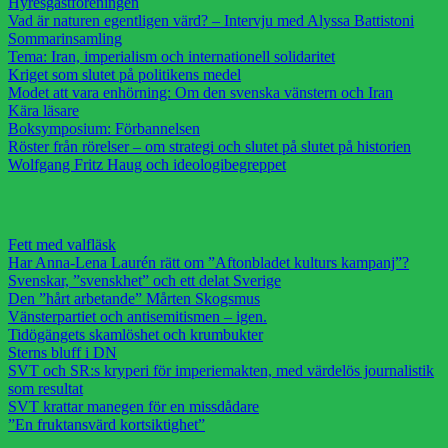
Hyresgästföreningen
Vad är naturen egentligen värd? – Intervju med Alyssa Battistoni
Sommarinsamling
Tema: Iran, imperialism och internationell solidaritet
Kriget som slutet på politikens medel
Modet att vara enhörning: Om den svenska vänstern och Iran
Kära läsare
Boksymposium: Förbannelsen
Röster från rörelser – om strategi och slutet på slutet på historien
Wolfgang Fritz Haug och ideologibegreppet
Fett med valfläsk
Har Anna-Lena Laurén rätt om ”Aftonbladet kulturs kampanj”?
Svenskar, ”svenskhet” och ett delat Sverige
Den ”hårt arbetande” Mårten Skogsmus
Vänsterpartiet och antisemitismen – igen.
Tidögängets skamlöshet och krumbukter
Sterns bluff i DN
SVT och SR:s kryperi för imperiemakten, med värdelös journalistik
som resultat
SVT krattar manegen för en missdådare
”En fruktansvärd kortsiktighet”