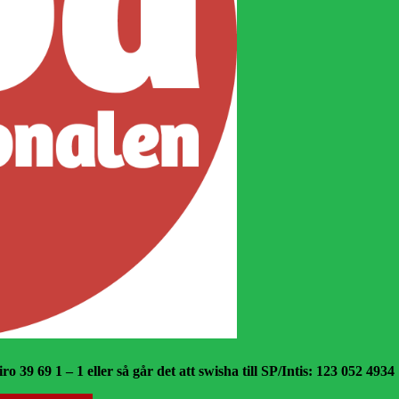
o 39 69 1 – 1 eller så går det att swisha till SP/Intis: 123 052 4934