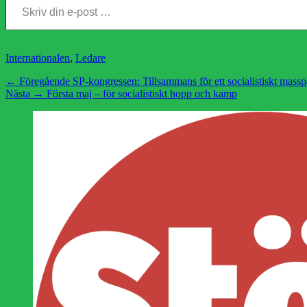
Kategorier
Internationalen
,
Ledare
Inläggsnavigering
Föregående
← Föregående
SP-kongressen: Tillsammans för ett socialistiskt massp
Nästa
inlägg:
Nästa →
Första maj – för socialistiskt hopp och kamp
inlägg: