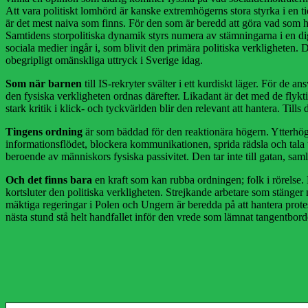
Att vara politiskt lomhörd är kanske extremhögerns stora styrka i en tid n
är det mest naiva som finns. För den som är beredd att göra vad som hels
Samtidens storpolitiska dynamik styrs numera av stämningarna i en digit
sociala medier ingår i, som blivit den primära politiska verkligheten. D
obegripligt omänskliga uttryck i Sverige idag.
Som när barnen
till IS-rekryter svälter i ett kurdiskt läger. För de 
den fysiska verkligheten ordnas därefter. Likadant är det med de fly
stark kritik i klick- och tyckvärlden blir den relevant att hantera. Tills
Tingens ordning
är som bäddad för den reaktionära högern. Ytterhöger
informationsflödet, blockera kommunikationen, sprida rädsla och tala 
beroende av människors fysiska passivitet. Den tar inte till gatan, sam
Och det finns bara
en kraft som kan rubba ordningen; folk i rörelse. 
kortsluter den politiska verkligheten. Strejkande arbetare som stänger n
mäktiga regeringar i Polen och Ungern är beredda på att hantera protes
nästa stund stå helt handfallet inför den vrede som lämnat tangentbor
Skriv din e-post …