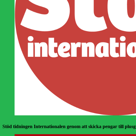
Stöd tidningen Internationalen genom att skicka pengar till plusgir