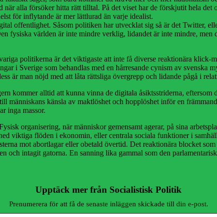
är alla försöker hitta rätt tilltal. På det viset har de förskjutit hela det
t för inflytande är mer lättlurad än varje idealist.
al offentlighet. Såsom politiken har utvecklat sig så är det Twitter, ell
en fysiska världen är inte mindre verklig, lidandet är inte mindre, men de
ansvariga politikerna är det viktigaste att inte få diverse reaktionära kl
ktingar i Sverige som behandlas med en hårresande cynism av svenska my
 dess är man nöjd med att låta rättsliga övergrepp och lidande pågå i relati
n kommer alltid att kunna vinna de digitala åsiktsstriderna, eftersom der
till människans känsla av maktlöshet och hopplöshet inför en främmande
lar inga massor.
Fysisk organisering, när människor gemensamt agerar, på sina arbetsplats
ed viktiga flöden i ekonomin, eller centrala sociala funktioner i samhäll
terna mot abortlagar eller obetald övertid. Det reaktionära blocket som
den och intagit gatorna. En sanning lika gammal som den parlamentariska
Upptäck mer från Socialistisk Politik
Prenumerera för att få de senaste inläggen skickade till din e-post.