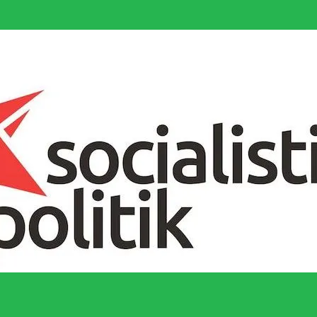
socialistiska Fjärde Internationalen och en viktig tillgång i kampen för 