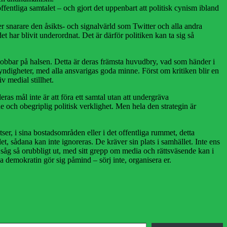
 offentliga samtalet – och gjort det uppenbart att politisk cynism ibland
er snarare den åsikts- och signalvärld som Twitter och alla andra
t har blivit underordnat. Det är därför politiken kan ta sig så
ick-mobbar på halsen. Detta är deras främsta huvudbry, vad som händer i
ndigheter, med alla ansvarigas goda minne. Först om kritiken blir en
v medial stillhet.
as mål inte är att föra ett samtal utan att undergräva
 och obegriplig politisk verklighet. Men hela den strategin är
er, i sina bostadsområden eller i det offentliga rummet, detta
et, sådana kan inte ignoreras. De kräver sin plats i samhället. Inte ens
 såg så orubbligt ut, med sitt grepp om media och rättsväsende kan i
 demokratin gör sig påmind – sörj inte, organisera er.