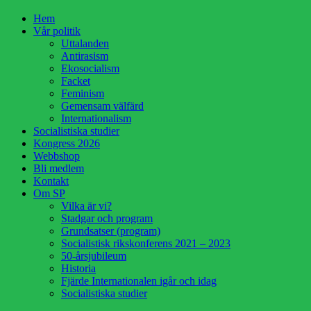
Hoppa
Hem
till
Vår politik
innehåll
Uttalanden
Antirasism
Ekosocialism
Facket
Feminism
Gemensam välfärd
Internationalism
Socialistiska studier
Kongress 2026
Webbshop
Bli medlem
Kontakt
Om SP
Vilka är vi?
Stadgar och program
Grundsatser (program)
Socialistisk rikskonferens 2021 – 2023
50-årsjubileum
Historia
Fjärde Internationalen igår och idag
Socialistiska studier