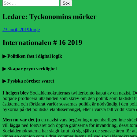
Sök
Sök
efter:
Ledare: Tyckonomins mörker
Publicerad
Författare
23 april, 2019
Jorge
den
Internationalen # 16 2019
▶ Politiken fast i digital logik
▶ Skapar grym verklighet
▶ Fysiska rörelser svaret
I helgen blev
Socialdemokraternas twitterkonto kapat av en nazist. De
började producera uttalanden som skrev om den politik som faktiskt för
åsikterna och förklarat varför sossarnas politik är nödvändig i den 
byxorna på det politiska etablissemanget, eller i värsta fall vridit stora 
Men nu var det ju
en nazist vars begåvning uppenbarligen inte sträck
vill lägga ned försvaret och öppna gränserna för invandring, dessutom
Socialdemokraterna har slagit knut på sig själva de senaste åren för at
vinna en opinion som aldrig kommer lyssna på vad socialdemokratern