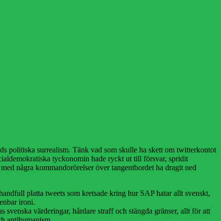
ds politiska surrealism. Tänk vad som skulle ha skett om twitterkontot
aldemokratiska tyckonomin hade ryckt ut till försvar, spridit
nde med några kommandorörelser över tangentbordet ha dragit ned
andfull platta tweets som kretsade kring hur SAP hatar allt svenskt,
enbar ironi.
 svenska värderingar, hårdare straff och stängda gränser, allt för att
och antihumanism.