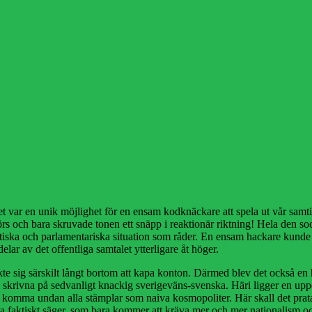
t var en unik möjlighet för en ensam kodknäckare att spela ut vår samti
s och bara skruvade tonen ett snäpp i reaktionär riktning! Hela den soci
politiska och parlamentariska situation som råder. En ensam hackare ku
delar av det offentliga samtalet ytterligare åt höger.
te sig särskilt långt bortom att kapa konton. Därmed blev det också en h
 skrivna på sedvanligt knackig sverigeväns-svenska. Häri ligger en upp
t komma undan alla stämplar som naiva kosmopoliter. Här skall det pratas
a faktiskt säger, som bara kommer att kräva mer och mer nationalism 