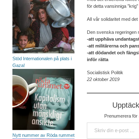
för detta vansinniga ”krig
All vår solidaritet med de
Den svenska regeringen m
-att upphäva undantags
-att militärerna och pa
-att dödandet och fängsl
Stöd Internationalen på plats i
inför rätta
Gaza!
Socialistisk Politik
22 oktober 2019
Upptäck 
Prenumerera för a
Skriv din e-post …
Nytt nummer av Röda rummet