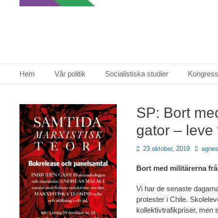
Primär meny
Hoppa
Hem
Vår politik
Socialistiska studier
Kongress
till
innehåll
SP: Bort med
gator – leve 
Publicerad
Författa
23 oktober, 2019
agne
den
Bort med militärerna frå
Vi har de senaste dagarna 
protester i Chile. Skolele
kollektivtrafikpriser, men 