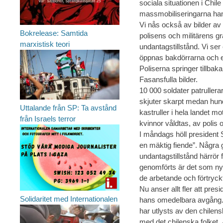
sociala situationen i Chi
massmobiliseringarna ha
Vi nås också av bilder av e
Bokrelease: Samtida
polisens och militärens gr
marxistisk teori
undantagstillstånd. Vi ser 
öppnas bakdörrarna och en
Poliserna springer tillbak
Fasansfulla bilder.
10 000 soldater patruller
skjuter skarpt medan hund
Uttalande från SP: Ta avstånd
kastruller i hela landet m
från Israels terror
kvinnor våldtas, av polis
I måndags höll president S
en mäktig fiende”. Några g
undantagstillstånd härrör 
genomförts är det som nyl
de arbetande och förtryck
Nu anser allt fler att pre
Solidaritet med Internationalen
hans omedelbara avgång. D
har utlysts av den chilens
med det chilenska folket. 