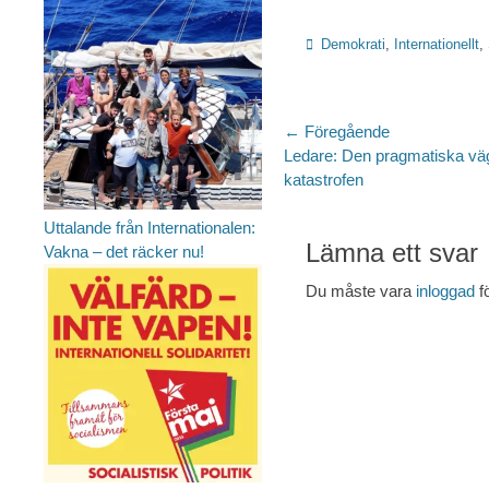
Kategorier
Demokrati
,
Internationellt
,
Inläggsnaviger
← Föregående
Föregående
Ledare: Den pragmatiska vä
inlägg:
katastrofen
Uttalande från Internationalen:
Lämna ett svar
Vakna – det räcker nu!
Du måste vara
inloggad
f