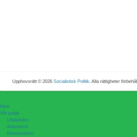
Upphovsrätt © 2026
Socialistisk Politik
. Alla rättigheter förbehål
Hem
Vår politik
Uttalanden
Antirasism
Ekosocialism