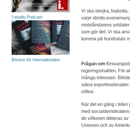
Vi ska strejka, bojkott
I-studio Podcast
varje idrotts-evenemang,
motståndarens soldater 
som gör det. Vi ska anv
komma på hundratals nya
Böcker för Internationalen
Frågan om
försvarspoli
regeringsmakten. För at
många intressen. Bilist
säkra exportmarknader.
villkor.
När det en gång i tiden 
med socialdemokraterna 
de villkoren dikteras a
Unionen och av Amerikas