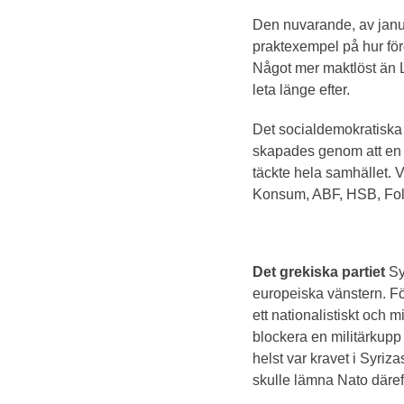
Den nuvarande, av janu
praktexempel på hur för
Något mer maktlöst än 
leta länge efter.
Det socialdemokratiska f
skapades genom att en t
täckte hela samhället. V
Konsum, ABF, HSB, Folke
Det grekiska partiet
Sy
europeiska vänstern. För
ett nationalistiskt och mi
blockera en militärkup
helst var kravet i Syri
skulle lämna Nato däreft