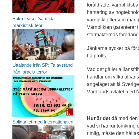
föråldrade, värnpliktsb
hantering av högteknolog
Bokrelease: Samtida
värnplikt eftersom man på
marxistisk teori
Värnplikten garanterar 
stormakternas förödand
Jänkarna trycker på för a
ha proffs.
Uttalande från SP: Ta avstånd
Vad det gäller alliansfri
från Israels terror
handlar om vilka allians
angeläget att få Sverig
Värdlandsavtalet med N
Hur är det då
med den r
Solidaritet med Internationalen
vad vi har runtomkring 
rimlig, måste den hållas