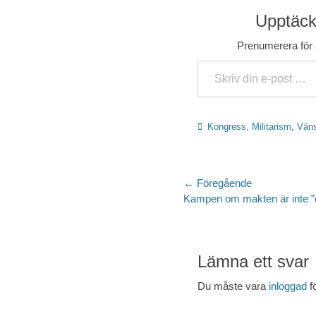
Upptäck 
Prenumerera för a
Skriv din e-post …
Kategorier
Kongress
,
Militarism
,
Väns
Inläggsnaviger
← Föregående
Föregående
Kampen om makten är inte ”
inlägg:
Lämna ett svar
Du måste vara
inloggad
f