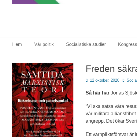
Primär meny
Hoppa
Hem
Vår politik
Socialistiska studier
Kongress
till
innehåll
Freden säkras
Publicerad
Författa
12 oktober, 2020
Social
den
Så här har
Jonas Sjöste
”
Vi ska satsa våra resur
vår militära alliansfrihe
angrepp. Det ökar Sveri
Ett värnpliktsförsvar är 