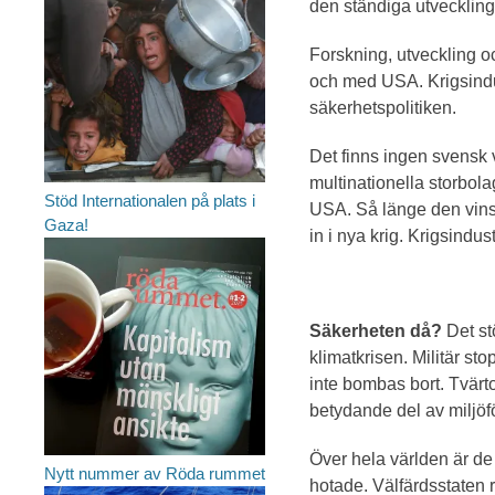
den ständiga utvecklin
Forskning, utveckling o
och med USA. Krigsindus
säkerhetspolitiken.
Det finns ingen svensk v
multinationella storbolag
Stöd Internationalen på plats i
USA. Så länge den vinst
Gaza!
in i nya krig. Krigsindus
Säkerheten då?
Det stö
klimatkrisen. Militär st
inte bombas bort. Tvärt
betydande del av miljöf
Över hela världen är d
Nytt nummer av Röda rummet
hotade. Välfärdsstaten ri