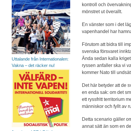
kontroll och övervaknin
mönstret ut överallt.
En vänster som i det läg
vapenhandel har hamnat 
Förutom att bidra till im
svenska försvaret inrikta
Ända sedan kalla kriget 
Uttalande från Internationalen:
ryssen anfaller ska vi va
Vakna – det räcker nu!
kommer Nato till undsät
Det här betyder att de 
en enda sak: om det smä
ett ryssfritt territorium
människor och fyllt av r
Detta scenario gäller o
annat sätt än som en de