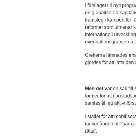
I förslaget till nytt prog
en globaliserad kapitali
framsteg i kampen för r
reformer som utmanar ka
internationell utvecklin
över nationsgränserna s
Grekerna lämnades ens
gjordes för att lätta de
Men det var
en sak till
former för att i bostads
samlas till ett aktivt fö
I stället för att mobilis
tankegången att ”bara jag r
rätta”.