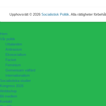
Upphovsrätt © 2026
Socialistisk Politik
. Alla rättigheter förbehål
Hem
Vår politik
Uttalanden
Antirasism
Ekosocialism
Facket
Feminism
Gemensam välfärd
Internationalism
Socialistiska studier
Kongress 2026
Webbshop
Bli medlem
Kontakt