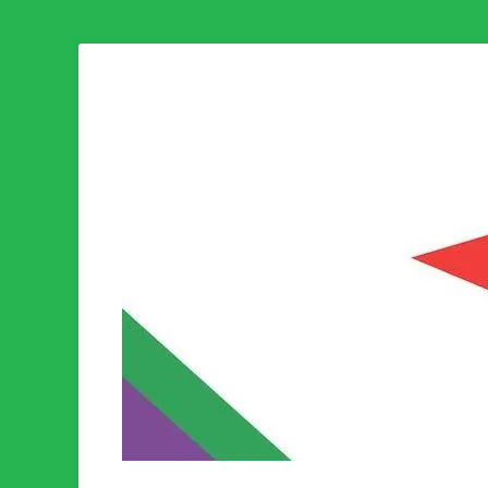
Som medlem i Socialistisk Politik är du medlem i den värld
Socialistisk Politi