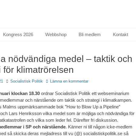
Kongress 2026
Webbshop
Bli medlem
Kontakt
la nödvändiga medel – taktik och
i för klimatrörelsen
Författare
21
Socialistisk Politik
Lämna en kommentar
nuari klockan 18.30
ordnar Socialistisk Politik ett webseminarium
 medlemmar och närstående om taktik och strategi i klimatkampen.
as Malms uppmärksammade bok ”How to Blow Up a Pipeline”
 och Lars Henriksson vilka medel som är möjliga och nödvändiga för
atkatastrofen och vilka som leder fel. Därefter fri diskussion.
 medlemmar i SP och närstående
. Känner ni till någon icke-medlem
ed så skicka deras mejladress till vu (@) socialistiskpolitik.se så