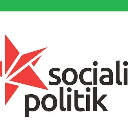
somfattande socialistiska Fjärde Internationalen och en viktig tillgång i kampe
k