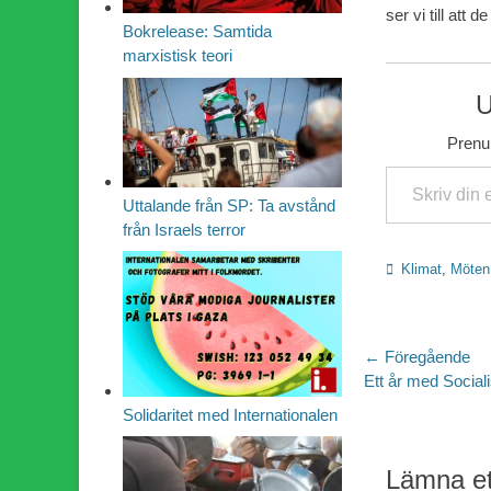
ser vi till att d
Bokrelease: Samtida
marxistisk teori
U
Prenum
Skriv din e-post …
Uttalande från SP: Ta avstånd
från Israels terror
Kategorier
Klimat
,
Möten
Inläggsn
← Föregående
Föregående
Ett år med Socialis
inlägg:
Solidaritet med Internationalen
Lämna et