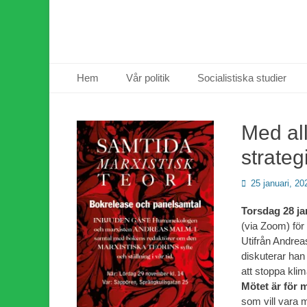
Primär meny
Hoppa
Hem
Vår politik
Socialistiska studier
till
innehåll
Med al
strateg
Publicerad
25 januari, 20
den
Torsdag 28 ja
(via Zoom) för
Utifrån Andre
diskuterar han
att stoppa klim
Mötet är för
som vill vara m