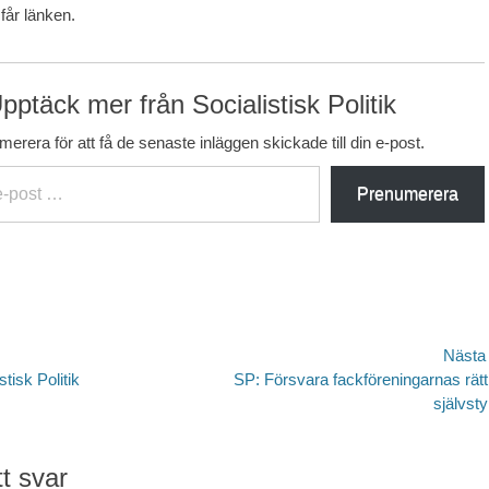
e får länken.
pptäck mer från Socialistisk Politik
erera för att få de senaste inläggen skickade till din e-post.
Prenumerera
avigering
Nästa
Nästa
tisk Politik
SP: Försvara fackföreningarnas rätt t
inlägg:
självsty
t svar