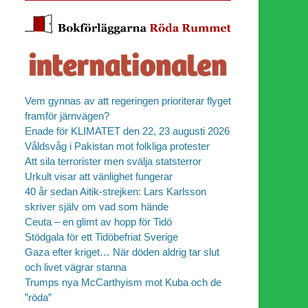
Vem gynnas av att regeringen prioriterar flyget
framför järnvägen?
Enade för KLIMATET den 22, 23 augusti 2026
Våldsvåg i Pakistan mot folkliga protester
Att sila terrorister men svälja statsterror
Urkult visar att vänlighet fungerar
40 år sedan Aitik-strejken: Lars Karlsson
skriver själv om vad som hände
Ceuta – en glimt av hopp för Tidö
Stödgala för ett Tidöbefriat Sverige
Gaza efter kriget… När döden aldrig tar slut
och livet vägrar stanna
Trumps nya McCarthyism mot Kuba och de
”röda”