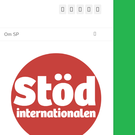
Facebook
E-
Webbflöde
Instagram
Webbplats
post
Sök
Om SP