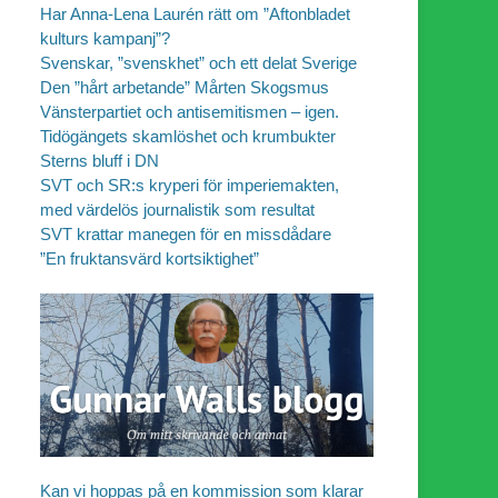
Har Anna-Lena Laurén rätt om ”Aftonbladet
kulturs kampanj”?
Svenskar, ”svenskhet” och ett delat Sverige
Den ”hårt arbetande” Mårten Skogsmus
Vänsterpartiet och antisemitismen – igen.
Tidögängets skamlöshet och krumbukter
Sterns bluff i DN
SVT och SR:s kryperi för imperiemakten,
med värdelös journalistik som resultat
SVT krattar manegen för en missdådare
”En fruktansvärd kortsiktighet”
Kan vi hoppas på en kommission som klarar