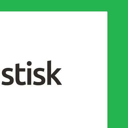
n för en socialistisk framtid!