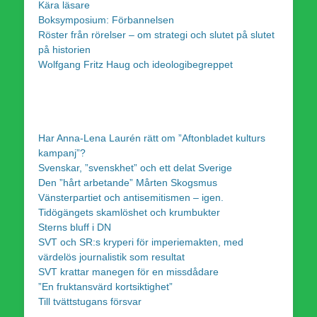
Kära läsare
Boksymposium: Förbannelsen
Röster från rörelser – om strategi och slutet på slutet
på historien
Wolfgang Fritz Haug och ideologibegreppet
Har Anna-Lena Laurén rätt om ”Aftonbladet kulturs
kampanj”?
Svenskar, ”svenskhet” och ett delat Sverige
Den ”hårt arbetande” Mårten Skogsmus
Vänsterpartiet och antisemitismen – igen.
Tidögängets skamlöshet och krumbukter
Sterns bluff i DN
SVT och SR:s kryperi för imperiemakten, med
värdelös journalistik som resultat
SVT krattar manegen för en missdådare
”En fruktansvärd kortsiktighet”
Till tvättstugans försvar