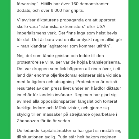
förvarning”. Hittills har över 160 demonstranter
dödats, och över 8 000 har gripits.
Vi avvisar diktaturens propaganda om att upproret
skulle vara ”islamiska extremisters” eller USA-
imperialismens verk. Det finns inga som helst bevis
för det. Det är bara vad en illa omtyckt regim alltid gör
– man klandrar ”agitatorer som kommer utifrån”.
Nej, det som tände gnistan och ledde till den
proteströrelse vi nu ser var de höjda bränslepriserna.
Det var droppen som fick bägaren att rinna över, i ett
land där enorma oljerikedomar existerar sida vid sida
med fattigdom och utsugning. Protesterna är också
resultatet av den press livet under en hårdför diktatur
innebär för landets invånare. Regimen har gjort sig
av med alla oppositionspartier, fängslat och torterat
fackliga ledare och MRaktivister, och gjorde sig
skyldig till en massaker på strejkande oljearbetare i
Zhanaozen för tio år sedan.
De ledande kapitalistmakterna har gjort sin inställning
till situationen tydlig. Putin står helt bakom regimen.