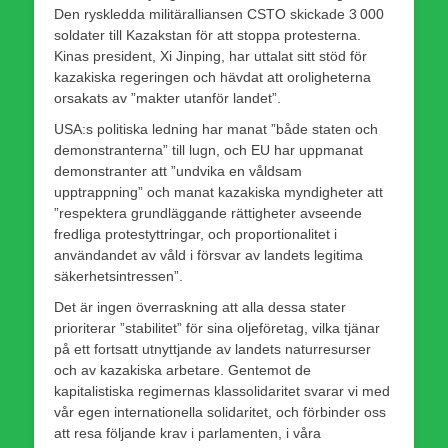
Den ryskledda militäralliansen CSTO skickade 3 000
soldater till Kazakstan för att stoppa protesterna.
Kinas president, Xi Jinping, har uttalat sitt stöd för
kazakiska regeringen och hävdat att oroligheterna
orsakats av ”makter utanför landet”.
USA:s politiska ledning har manat ”både staten och
demonstranterna” till lugn, och EU har uppmanat
demonstranter att ”undvika en våldsam
upptrappning” och manat kazakiska myndigheter att
”respektera grundläggande rättigheter avseende
fredliga protestyttringar, och proportionalitet i
användandet av våld i försvar av landets legitima
säkerhetsintressen”.
Det är ingen överraskning att alla dessa stater
prioriterar ”stabilitet” för sina oljeföretag, vilka tjänar
på ett fortsatt utnyttjande av landets naturresurser
och av kazakiska arbetare. Gentemot de
kapitalistiska regimernas klassolidaritet svarar vi med
vår egen internationella solidaritet, och förbinder oss
att resa följande krav i parlamenten, i våra