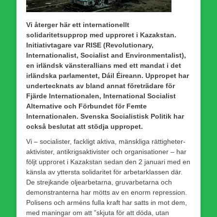
Vi återger här ett internationellt
solidaritetsupprop med upproret i Kazakstan.
Initiativtagare var RISE (Revolutionary,
Internationalist, Socialist and Environmentalist),
en irländsk vänsterallians med ett mandat i det
irländska parlamentet, Dáil Éireann. Uppropet har
undertecknats av bland annat företrädare för
Fjärde Internationalen, International Socialist
Alternative och Förbundet för Femte
Internationalen. Svenska Socialistisk Politik har
också beslutat att stödja uppropet.
Vi – socialister, fackligt aktiva, mänskliga rättigheter-
aktivister, antikrigsaktivister och organisationer – har
följt upproret i Kazakstan sedan den 2 januari med en
känsla av yttersta solidaritet för arbetarklassen där.
De strejkande oljearbetarna, gruvarbetarna och
demonstranterna har mötts av en enorm repression.
Polisens och arméns fulla kraft har satts in mot dem,
med maningar om att ”skjuta för att döda, utan