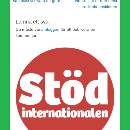
Föregående
Nästa
Vad skall vi i Nato att göra?
Neutralitet är den mest
inlägg:
inlägg:
radikala positionen
Lämna ett svar
Du måste vara
inloggad
för att publicera en
kommentar.