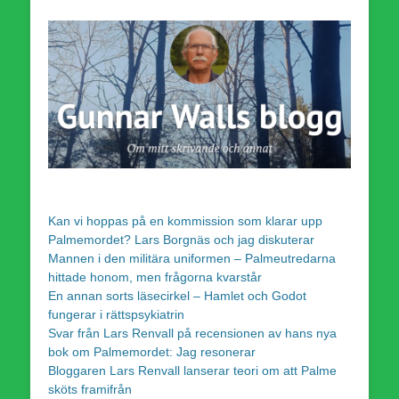
Kan vi hoppas på en kommission som klarar upp
Palmemordet? Lars Borgnäs och jag diskuterar
Mannen i den militära uniformen – Palmeutredarna
hittade honom, men frågorna kvarstår
En annan sorts läsecirkel – Hamlet och Godot
fungerar i rättspsykiatrin
Svar från Lars Renvall på recensionen av hans nya
bok om Palmemordet: Jag resonerar
Bloggaren Lars Renvall lanserar teori om att Palme
sköts framifrån