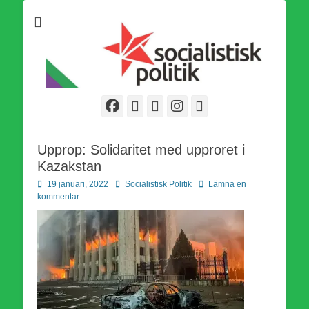
Som medlem i Socialistisk Politik är du medlem i den
Socialistisk Politik
världsomfattande socialistiska Fjärde Internationalen och en viktig
tillgång i kampen för en socialistisk framtid!
Facebook
E-
Webbflöde
Instagram
Webbplats
post
Upprop: Solidaritet med upproret i
Kazakstan
Publicerad
Författare
19 januari, 2022
Socialistisk Politik
Lämna en
den
kommentar