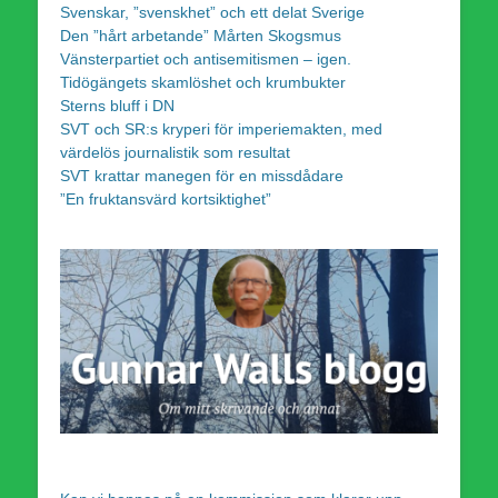
Svenskar, ”svenskhet” och ett delat Sverige
Den ”hårt arbetande” Mårten Skogsmus
Vänsterpartiet och antisemitismen – igen.
Tidögängets skamlöshet och krumbukter
Sterns bluff i DN
SVT och SR:s kryperi för imperiemakten, med
värdelös journalistik som resultat
SVT krattar manegen för en missdådare
”En fruktansvärd kortsiktighet”