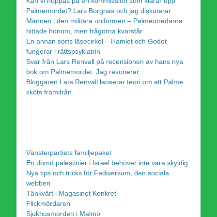
Kan vi hoppas på en kommission som klarar upp
Palmemordet? Lars Borgnäs och jag diskuterar
Mannen i den militära uniformen – Palmeutredarna
hittade honom, men frågorna kvarstår
En annan sorts läsecirkel – Hamlet och Godot
fungerar i rättspsykiatrin
Svar från Lars Renvall på recensionen av hans nya
bok om Palmemordet: Jag resonerar
Bloggaren Lars Renvall lanserar teori om att Palme
sköts framifrån
Vänsterpartiets familjepaket
En dömd palestinier i Israel behöver inte vara skyldig
Nya tips och tricks för Fediversum, den sociala
webben
Tänkvärt i Magasinet Konkret
Flickmördaren
Sjukhusmorden i Malmö