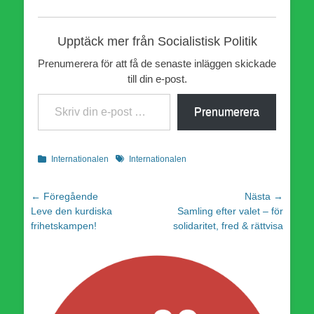
Upptäck mer från Socialistisk Politik
Prenumerera för att få de senaste inläggen skickade
till din e-post.
Skriv din e-post …
Prenumerera
Kategorier
Etiketter
Internationalen
Internationalen
Inläggsnavigering
← Föregående
Nästa →
Föregående
Nästa
Leve den kurdiska
Samling efter valet – för
inlägg:
inlägg:
frihetskampen!
solidaritet, fred & rättvisa