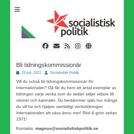
Som medlem i Socialistisk Politik är du medlem i den
Socialistisk Politik
världsomfattande socialistiska Fjärde Internationalen och en viktig
tillgång i kampen för en socialistisk framtid!
Facebook
E-
Webbflöde
Instagram
Webbplats
post
Bli tidningskommissionär
Publicerad
Författare
23 juli, 2022
Socialistisk Politik
den
Vill du också bli tidningskommissionär för
Internationalen? Då får du hem ett antal exemplar av
tidningen varje vecka som du sedan säljer vidare till
vänner och kamrater. Du bestämmer själv hur många
du vill ha och hjälper samtidigt veckotidningen
Internationalen att växa ännu mer! Röd & grön sedan
1971!
Kontakta:
magnus@socialistiskpolitik.se