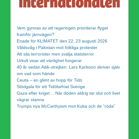
Vem gynnas av att regeringen prioriterar flyget
framför järnvägen?
Enade för KLIMATET den 22, 23 augusti 2026
Våldsvåg i Pakistan mot folkliga protester
Att sila terrorister men svälja statsterror
Urkult visar att vänlighet fungerar
40 år sedan Aitik-strejken: Lars Karlsson skriver själv
om vad som hände
Ceuta – en glimt av hopp för Tidö
Stödgala för ett Tidöbefriat Sverige
Gaza efter kriget… När döden aldrig tar slut och livet
vägrar stanna
Trumps nya McCarthyism mot Kuba och de ”röda”