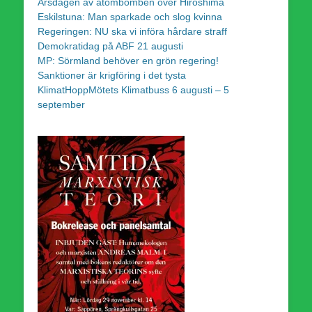
Årsdagen av atombomben över Hiroshima
Eskilstuna: Man sparkade och slog kvinna
Regeringen: NU ska vi införa hårdare straff
Demokratidag på ABF 21 augusti
MP: Sörmland behöver en grön regering!
Sanktioner är krigföring i det tysta
KlimatHoppMötets Klimatbuss 6 augusti – 5
september